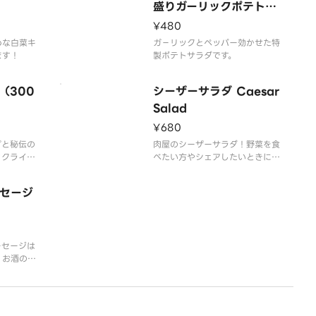
ぜひご賞味ください。
盛りガーリックポテトサ
ラダ」 Garlic Potato
¥480
Salad
めな白菜キ
ガ－リックとペッパー効かせた特
ます！
製ポテトサラダです。
（300
シーザーサラダ Caesar
Salad
¥680
プと秘伝の
肉屋のシーザーサラダ！野菜を食
ックライス
べたい方やシェアしたいときにお
すすめです。
セージ
ーセージは
？お酒のお