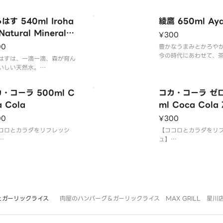
はす 540ml Iroha
綾鷹 650ml Aya
Natural Mineral
¥300
ter
00
豊かなうまみとかろや
今の時代にあわせて、
はすは、一滴一滴、森が育ん
して仕上げた「まるで
いしい天然水。
杯目のおいしさ」です
しい水で有名な南アルプス以
旨みはしっかり本格、
も厳選された全国6ヵ所で採
・コーラ 500ml C
は軽やかな味わいどう
コカ・コーラ ゼロ
、280項目以上に及ぶ厳しい
ください。
管理を実施。
a Cola
ml Coca Cola 
やすい軟水のミネラルウォー
00
¥300
です。
コロとカラダをリフレッシ
【ココロとカラダをリ
ュ】
86年、米国ジョージア州アト
「コカコーラ」ならで
タで誕生。
美味しさを、カロリー
120年以上にわたり、国境や
料ゼロ、合成香料ゼロ
を越えて世界中の人々に愛さ
1886年、米国ジョー
おり、その規模は200以上の
ランタで誕生。
地域に及びます。
以降120年以上にわた
とガーリックライス
肉屋のハンバーグ＆ガーリックライス MAX GRILL 星川
文化を越えて世界中の
れており、その規模は2