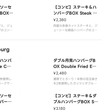
Xを、ど
【商品内容】
牛肉と豚肉を使用したジューシー
ソーセ
【コンビ】ステーキ＆ハ
しみくださ
粗挽きハンバーグ
な粗挽きハンバーグBOXを、ど
OX S
添え野
うぞお腹いっぱいお楽しみくださ
ンバーグBOX Steak ＆
い。
burg
Hamburg
¥2,380
用意してお
ジと、ジュ
ライスは大盛無料でご用意してお
肉屋の赤身カットステーキと、ジ
グのコン
ります。
ューシーな絶品ハンバーグのコン
お召し上が
ビ！お好みのソースでお召し上が
【商品内容】
りいただけます！
ジューシー
牛肉と豚肉を使用したジューシー
urg
Xを、ど
な粗挽きハンバーグBOXを、ど
しみくださ
うぞお腹いっぱいお楽しみくださ
い。
ハンバ
ダブル月見ハンバーグB
用意してお
ライスは大盛無料でご用意してお
e Che
OX Double Fried Egg
ります。
Hamburg
¥2,480
【商品内容】
枚使用し
濃厚でとろ〜り！半熟の目玉焼き
バーグで
を2枚使用したガッツリダブルハ
ンバーグです！
ジューシー
牛肉と豚肉を使用したジューシー
ソーセ
【コンビ】ステーキ＆ダ
OXを、
な粗挽きのハンバーグBOXを、
堪能くださ
バーグ
どうぞお腹いっぱいご堪能くださ
ブルハンバーグBOX St
い。
＆ Dou
eak ＆ Double Hamb
¥3,180