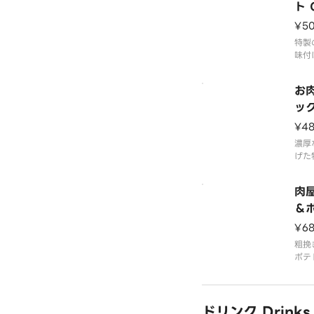
ト C
o
¥5
特製
味付
です
お
ック
lic
¥4
濃厚
げた
まま
もよ
肉
＆ポ
rie
¥6
粗挽
ポテ
お酒
ドリンク Drinks