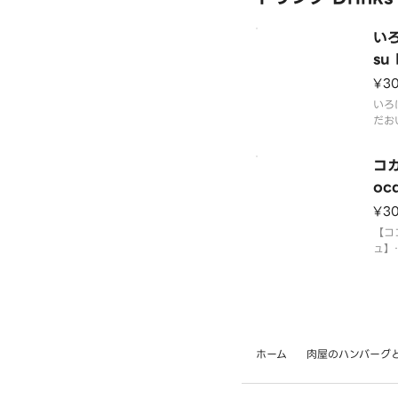
いろ
su 
Wa
¥3
いろ
だお
おい
外に
コカ
水し
品質
oc
飲み
¥3
ター
【コ
ュ】
18
ラン
以降
文化
れて
国や
ホーム
肉屋のハンバーグ