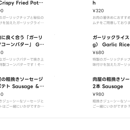
rispy Fried Potat
h
00
¥320
のガーリックチップと秘伝の
お肉の箸休めにおすす
けを加えたガーリックライス
ムチをご用意しており
！
肉に良く合う「ガーリ
ガーリックライス
コーンバター」 Gar
g） Garlic Rice
 Corn Butter
80
¥680
なガーリックバターで焼き上
特製のガーリックチッ
特製コーンバターです！その
味付けを加えたガーリ
でもよし、ステーキに乗せて
です！
しな一品です！
屋の粗挽きソーセージ
肉屋の粗挽きソー
テト Sausage ＆ F
2本 Sausage
d Potato
80
¥980
きジューシーなソーセージと
粗挽きジューシーなソ
トはご一緒にいかがですか？
ご一緒にいかがですか
のお供にもおすすめです！
供にもおすすめです！