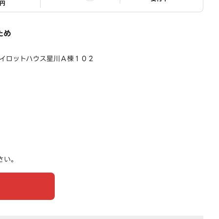
1円
ため
パイロットハウス星川Ａ棟１０２
さい。