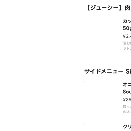
※こ
【ジューシー】肉屋
てお
【商
カ
粗挽
添え
50
ブロ
¥2,
選択
噛む
ット
ソー
ライ
サイドメニュー Si
りま
ガー
です
オニ
※記
生肉
So
¥3
【商
カッ
ほっ
添え
のオ
ク