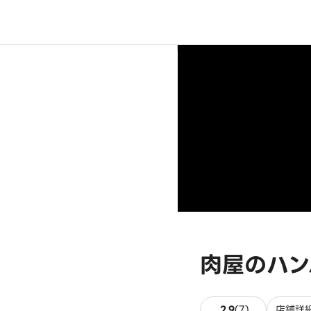
肉屋のハン
7件のレビュ
2.9
(
7
)
店舗詳