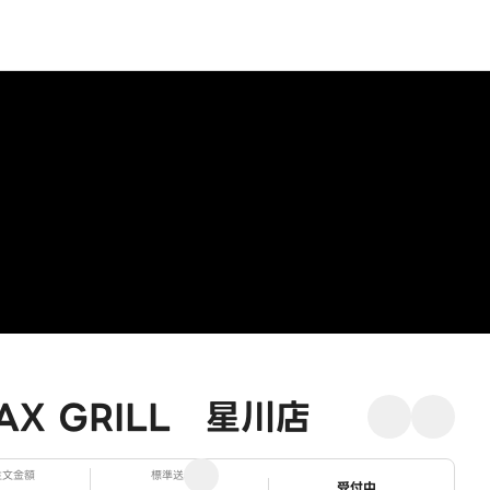
 GRILL 星川店
注文金額
標準送料
ステータス
受付中