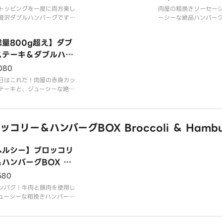
g Double Hambur
ble Hamburg
お選びいただけます。
トッピングを一度に両方楽し
お好みに合わせて、2種
肉屋の粗挽きソーセー
スは大盛無料でご用意してお
贅沢ダブルハンバーグです！
スをお選びいただけま
ーシーな絶品ハンバー
す。
と豚肉を使用したジューシー
ライスは大盛無料でご
ビ！ダブルで味わう大
挽きのダブルハンバーグBO
ります。
ーグです。
総量800g超え】ダブ
品内
、どうぞお腹いっぱいご堪能
さい。
ステーキ＆ダブルハン
お好みに合わせて、2種
スをお選びいただけま
グBOX Double St
080
みに合わせて、2種類のソー
ライスは大盛無料でご
k ＆ Hamburg
お選びいただけます。
日はこれだ！肉屋の赤身カッ
ります。
スは大盛無料でご用意してお
テーキと、ジューシーな絶品
す。
バーグのコンビ！ダブルで味
【商品内容】
大満足ハンバーグです。
ダブル粗挽きハンバー
ソーセージ
リー＆ハンバーグBOX Broccoli ＆ Hambu
みに合わせて、2種類のソー
お選びいただけます。
スは大盛無料でご用意してお
ヘルシー】ブロッコリ
す。
ハンバーグBOX Br
品内容】
coli ＆ Hamburg
580
ル粗挽きハンバーグ
ンパク！牛肉と豚肉を使用し
ューシーな粗挽きハンバーグ
ロッコリーのヘルシーBOX
。