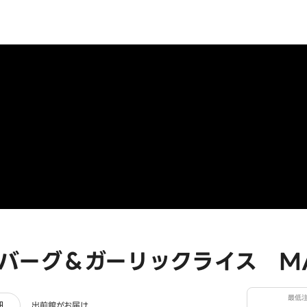
バーグ＆ガーリックライス MAX
最低
ー
細
出前館がお届け