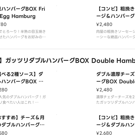
品内容】
挽きハンバーグBOXを、ど
【商品内容】
な粗挽きハンバーグBO
ハンバーグBOX Fri
【コンビ】粗挽き
きハンバーグ
お腹いっぱいお楽しみくださ
粗挽きハンバーグ
うぞお腹いっぱいお楽
野菜
 Egg Hamburg
添え野菜
い。
ージ＆ハンバーグB
ライス
ausage ＆ Ham
780
¥2,480
スは大盛無料でご用意してお
おろしポ
ライスは大盛無料でご
す。
でとろ〜り！半熟の目玉焼き
ります。
肉屋の粗挽きソーセー
せたハンバーグをお好みのソ
ーシーな絶品ハンバー
品内容】
でお召し上がりいただけま
【商品内容】
ビ！お好みのソースで
きハンバーグ
粗挽きハンバーグ
りいただけます！
野菜
と豚肉を使用したジューシー
添え野菜
牛肉と豚肉を使用した
】ガッツリダブルハンバーグBOX Double Hamb
ス
挽きハンバーグBOXを、ど
ライス
な粗挽きハンバーグBO
イド
お腹いっぱいお楽しみくださ
目玉焼き
うぞお腹いっぱいお楽
テリヤ
い。
選べる2種ソース】ダ
ダブル濃厚チーズ
スは大盛無料でご用意してお
ライスは大盛無料でご
ハンバーグBOX Do
ーグBOX Doubl
す。
ります。
le Hamburg
ese Hamburg
280
¥2,480
品内容】
人気のダブルハンバーグ！ガ
濃厚チェダーチーズを2
き目玉焼
リ食べたい人はこれ！
たガッツリダブルハン
と豚肉を使用したジューシー
す！
挽きのハンバーグBOXを、
牛肉と豚肉を使用した
おすすめ】チーズ＆月
【コンビ】粗挽き
ぞお腹いっぱいご堪能くださ
な粗挽きのハンバーグB
のダブルハンバーグB
どうぞお腹いっぱいご
ージ＆ダブルハン
い。
 Cheese ＆ Fried
BOX Sausage 
580
¥2,680
みに合わせて、2種類のソー