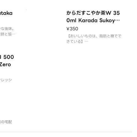
taka
からだすこやか茶W 35
0ml Karada Sukoyak
a Tea W
¥350
かな後味。
茶師と協働
【おいしいものは、脂肪と糖でで
淹れたて一
きている】
。
「からだすこやか茶W」は、毎日
なのに後味
の食事で必要以上に摂ってしまい
ぞお楽しみ
 500
がちな“脂肪”と“糖”に着目したW
Zero
トクホ飲料です。
植物由来の食物繊維・難消化デキ
ストリンの働きにより、脂肪の吸
フレッシ
収を抑えると同時に、糖の吸収を
おだやかにする2
はの特別な
ゼロ、保存
で。
ジア州アト
り、国境や
店の宅配
人々に愛さ
00以上