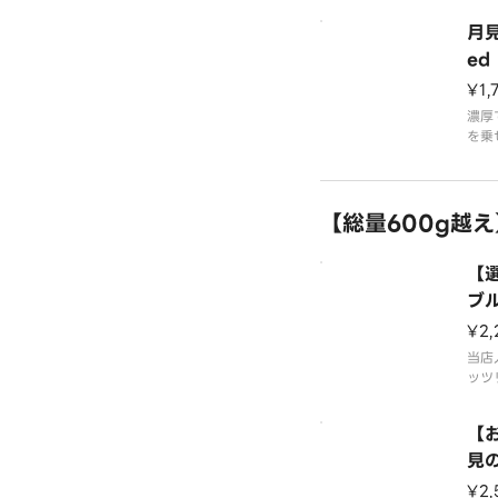
【商
な粗
月見
粗挽
うぞ
添え
い。
ed
¥1,
ライ
りま
濃厚
を乗
【商
ース
粗挽
す！
添え
牛肉
【総量600g越え
ライ
な粗
フラ
うぞ
い。
【
ライ
ブル
りま
ub
¥2,
【商
当店
粗挽
ッツ
牛肉
な粗
【
どう
い。
見
OX
¥2,
お好