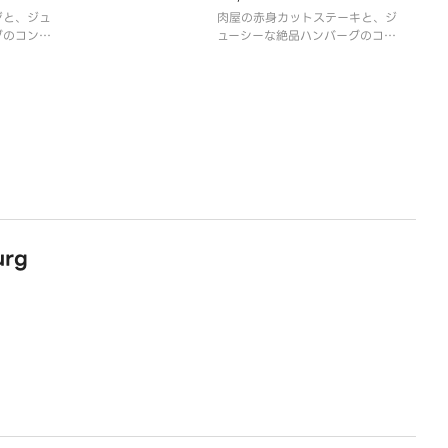
urg
類のソー
ジと、ジュ
お好みに合わせて、2種類のソー
肉屋の赤身カットステーキと、ジ
す。
グのコン
スをお選びいただけます。
ューシーな絶品ハンバーグのコン
用意してお
満足ハンバ
ライスは大盛無料でご用意してお
ビ！ダブルで味わう大満足ハンバ
ーグです。
類のソー
お好みに合わせて、2種類のソー
す。
スをお選びいただけます。
用意してお
ライスは大盛無料でご用意してお
ります。
【商品内容】
グ
ダブル粗挽きハンバーグ
カットステーキ
rg
添え