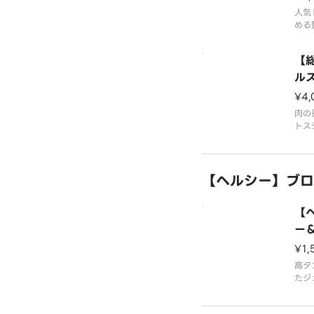
Eg
スを
人気
ライ
g
める
りま
牛肉
な粗
【
【商
Xを
くだ
ル
バー
¥4,
お好
ea
スを
肉の
ライ
トス
りま
ハン
わう
【ヘルシー】ブロッコ
お好
スを
ライ
【
りま
ー＆
【商
oc
¥1,
ダブ
ダブ
高タ
たジ
とブ
です