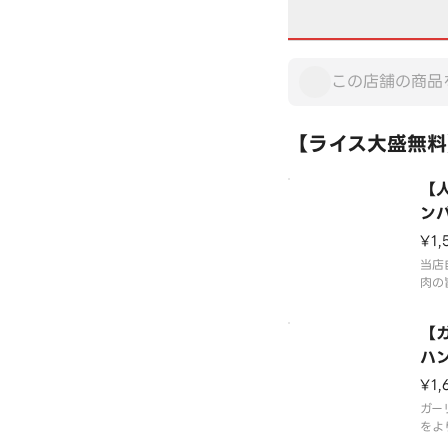
【ライス大盛無料】
【人
ンバ
e 
¥1,
g
当店
肉の
との
牛肉
【
な粗
うぞ
ハン
い。
Ha
¥1,
ライ
ガー
りま
をよ
牛肉