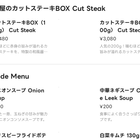
ちらの商品は、ライスは付い
のカットステーキBOX Cut Steak
りません。※
品内容】
ットステーキBOX（1
カットステーキB
きハンバーグ
野菜
g） Cut Steak
00g） Cut Ste
ッコリー
480
¥3,080
ソース
ほどに赤身の旨みが溢れるカ
人気の200g！噛むほ
ステーキを、特製の和風醤油
旨みが溢れるカットス
スでお楽しみください！
特製の和風醤油ソース
ください！
スは大盛無料でご用意してお
de Menu
す。
ライスは大盛無料でご
リックライスへの変更が可能
ります。
。
ガーリックライスへの
オンスープ Onion
中華ネギスープ Ch
載のグラム数は、ステーキの
です。
の状態での表記です。
※記載のグラム数は、
up
e Leek Soup
生肉の状態での表記で
50
¥200
品内容】
トステーキ
【商品内容】
と一息、玉ねぎの甘みが魅力
食事によく合うさっぱ
カッ
ニオンコンソメスープです。
プです。
リスピーフライドポテ
白菜キムチ 130g