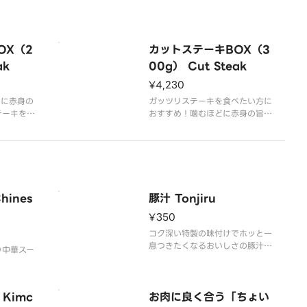
OX（2
カットステーキBOX（3
ak
00g） Cut Steak
¥4,230
どに赤身の
ガッツリステーキを食べたい方に
テーキを、
おすすめ！噛むほどに赤身の旨み
でお楽しみ
が溢れるカットステーキを、特製
の和風醤油ソースでお楽しみくだ
さい！
用意してお
ライスは大盛無料でご用意してお
変更が可能
ります。
ines
豚汁 Tonjiru
ガーリックライスへの変更が可能
ステーキの
です。
¥350
す。
※記載のグラム数は、ステーキの
コク深い特製の味付けでホッと一
生肉の状態での表記です
息つきたくなるおいしさの豚汁で
り中華スー
す。
豚バラと里芋、たくさんの具材と
共に、仕上げに生姜を効かせまし
 Kimc
た。
お肉に良く合う「ちょい