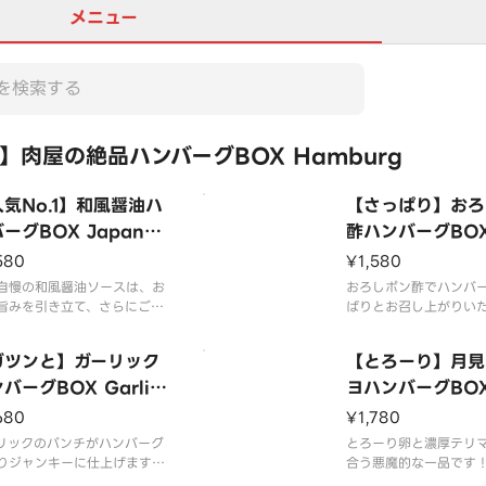
メニュー
肉屋の絶品ハンバーグBOX Hamburg
気No.1】和風醤油ハ
【さっぱり】おろ
ーグBOX Japanes
酢ハンバーグBOX 
Soy Sauce Hambur
sh Ponzu Ham
580
¥1,580
自慢の和風醤油ソースは、お
おろしポン酢でハンバ
旨みを引き立て、さらにご飯
ぱりとお召し上がりい
相性も抜群です！
す！
と豚肉を使用したジューシー
牛肉と豚肉を使用した
ガツンと】ガーリック
【とろーり】月見
挽きハンバーグBOXを、ど
な粗挽きハンバーグBO
お腹いっぱいご堪能くださ
バーグBOX Garlic
うぞお腹いっぱいご堪
ヨハンバーグBOX 
い。
mburg
d Egg Teriyak
680
¥1,780
Hamburg
スは大盛無料でご用意してお
リックのパンチがハンバーグ
ライスは大盛無料でご
とろーり卵と濃厚テリ
す。
りジャンキーに仕上げます！
ります。
合う悪魔的な一品です
と豚肉を使用したジューシー
牛肉と豚肉を使用した