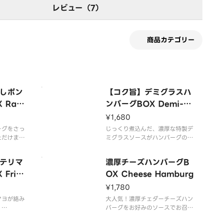
レビュー（7）
商品カテゴリー
しポン
【コク旨】デミグラスハ
Radi
ンバーグBOX Demi-gl
burg
ace Hamburg
¥1,680
ーグをさっ
じっくり煮込んだ、濃厚な特製デ
ただけま
ミグラスソースがハンバーグの旨
みを引き立たせます！
ジューシー
牛肉と豚肉を使用したジューシー
テリマ
濃厚チーズハンバーグB
Xを、ど
な粗挽きハンバーグBOXを、ど
能くださ
Frie
うぞお腹いっぱいお楽しみくださ
OX Cheese Hamburg
い。
i Mayo
¥1,780
用意してお
マヨが絡み
ライスは大盛無料でご用意してお
大人気！濃厚チェダーチーズハン
！
ります。
バーグをお好みのソースでお召し
ジューシー
上がりいただけます！