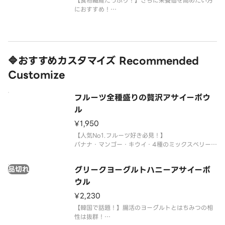
【食物繊維たっぷり！】さらに栄養価を高めたい方
におすすめ！
栄養価の高いアサイーがたっぷり入った弊社のオリ
ジナルアサイーボウルをオートミールと一緒にお楽
しみください。◆サイズレギュラー：アサイーベー
ス220g目安ラージ：アサイーベース300g目安エク
ストララー
🔷おすすめカスタマイズ Recommended
Customize
フルーツ全種盛りの贅沢アサイーボウ
ル
¥1,950
【人気No1.フルーツ好き必見！】
バナナ・マンゴー・キウイ・4種のミックスベリーを
使用した贅沢フルーツアサイーボウル！
フルーツ好きにはたまらない逸品！
品切れ
グリークヨーグルトハニーアサイーボ
栄養価の高いアサイーがたっぷり入った弊社のオリ
ジナルアサイーボウルをお楽しみください。◆サイ
ウル
ズレギュラー
¥2,230
【韓国で話題！】腸活のヨーグルトとはちみつの相
性は抜群！