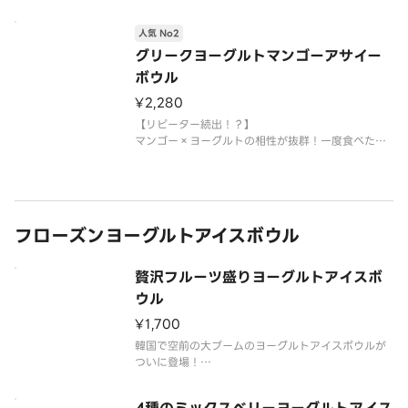
栄養価の高いアサイーがたっぷり入った弊社のオリ
ジナルアサイーボウルを人気のグリークヨーグルト
人気 No2
と一緒にお楽しみください
※グリークヨーグルトは別添えでの提供となりま
グリークヨーグルトマンゴーアサイー
す。アサイーにかけてお召し上がりください
ボウル
¥2,280
【リピーター続出！？】
マンゴー×ヨーグルトの相性が抜群！一度食べたら
はまること間違いなし！
奇跡の組み合わせを一度は体験してみてください！
栄養価の高いアサイーがたっぷり入った弊社のオリ
ジナルアサイーボウルをお楽しみください。◆サイ
ズレギュラー：アサイーベー
フローズンヨーグルトアイスボウル
贅沢フルーツ盛りヨーグルトアイスボ
ウル
¥1,700
韓国で空前の大ブームのヨーグルトアイスボウルが
ついに登場！
バナナ、キウイ、マンゴー、ベリーの果実に、グラノ
ーラ、ナッツ、ココアビスケットを贅沢盛り！