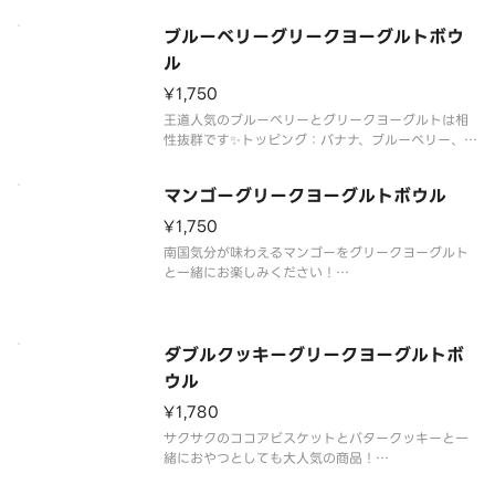
トッピング：バナナ、イチゴ、グラノーラ、ミック
ブルーベリーグリークヨーグルトボウ
スナッツ、ココアビスケット
ル
¥1,750
王道人気のブルーベリーとグリークヨーグルトは相
性抜群です✨トッピング：バナナ、ブルーベリー、グ
ラノーラ、ミックスナッツ、ココアビスケット
マンゴーグリークヨーグルトボウル
¥1,750
南国気分が味わえるマンゴーをグリークヨーグルト
と一緒にお楽しみください！
トッピング：バナナ、マンゴー、グラノーラ、ミッ
クスナッツ、ココアビスケット
ダブルクッキーグリークヨーグルトボ
ウル
¥1,780
サクサクのココアビスケットとバタークッキーと一
緒におやつとしても大人気の商品！