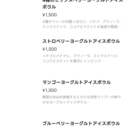
4種のミックスベリーヨーグルトアイス
ザクザク食感とさっぱりアイスの相性が抜群な、今
一番ホットなヘルシースイーツをぜひ！
ボウル
¥1,500
トッピング：バナナ、ミ
4種のベリーの甘酸っぱさに、バナナ、グラノーラ、
ミックスナッツ、ココアビスケットの食感が最高に
マッチ
ヘルシーなのに満足度120%な、今一番ホットなト
ストロベリーヨーグルトアイスボウル
レンドスイーツをぜひお楽しみください！
¥1,500
トッピング：バナナ、ミックスベリー、グラノー
イチゴとバナナに、グラノーラ、ミックスナッツ、
ラ、ミックスナッツ、ココ
ココアビスケットを贅沢にトッピング
甘酸っぱさとザクザク食感のハーモニーがたまらな
い！
ヘルシーで映えるトレンドスイーツをぜひ！
マンゴーヨーグルトアイスボウル
トッピング：バナナ、イチゴ、グラノーラ、ミック
¥1,500
スナッツ、ココアビスケット、パリチョ
韓国のSNSを席巻するとろける完熟マンゴーの爽や
かなヨーグルトアイスボウル
バナナやナッツ、グラノーラのザクザク食感も加わ
って満足度MAX！
自分へのご褒美に、話題の新感覚ヘルシーボウルを
今すぐチェック！
ブルーベリーヨーグルトアイスボウル