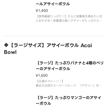
イーベース380g目安※写
ールアサイーボウル
¥1,450
【食物繊維たっぷり！】さらに栄養価を高めたい方
におすすめ！栄養価の高いアサイーがたっぷり入っ
た弊社のオリジナルアサイーボウルをオートミール
と一緒にお楽しみください◆サイズレギュラー：ア
サイーベース220g目安ラージ：アサイーベース30
0g目安エクストララージ：
🔷【ラージサイズ】アサイーボウル Acai
Bowl
【ラージ】たっぷりバナナと4種のベリ
ーのアサイーボウル
¥1,650
【王道のプレーン！】
最近大注目のスーパーフルーツ 『アサイー』をた
っぷり使用したアサイーボウル！
シンプルですがボリュームたっぷり！
【ラージ】たっぷりマンゴーのアサイ
栄養価の高いアサイーがたっぷり入った弊社のオリ
ジナルアサイーボウルをお楽しみください。◆サイ
ーボウル
ズレギュラー：アサイーベース22