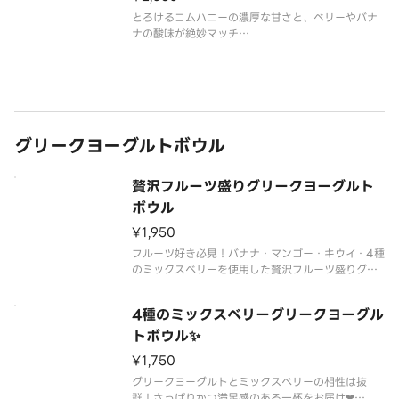
とろけるコムハニーの濃厚な甘さと、ベリーやバナ
トッピング：バナナ、グラノーラ、ミックスナッツ、
ナの酸味が絶妙マッチ
コ
グラノーラやナッツ、ビスケットの食感も楽しい豪
華な一杯！
SNSで見たあの味を、自分へのとびきり贅沢なご褒
美にぜひ注文してください！
トッピング：バナナ、ミックスベリー、グラノー
グリークヨーグルトボウル
ラ、ミックス
贅沢フルーツ盛りグリークヨーグルト
ボウル
¥1,950
フルーツ好き必見！バナナ・マンゴー・キウイ・4種
のミックスベリーを使用した贅沢フルーツ盛りグリ
ークヨーグルトボウルです！
4種のミックスベリーグリークヨーグル
トッピング：バナナ、ミックスベリー、グラノー
ラ、ミックスナッツ、ココアビスケット、キウイ、マ
トボウル✨
ンゴー
¥1,750
グリークヨーグルトとミックスベリーの相性は抜
群！さっぱりかつ満足感のある一杯をお届け❤