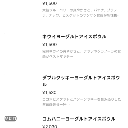
¥1,500
トッピング：バナナ、マンゴー、グラノーラ、ミッ
クスナ
大粒ブルーベリーの爽やかさと、バナナ、グラノー
ラ、ナッツ、ビスケットのザクザク食感が相性抜群
低カロリーなのに贅沢な食べ応え！
SNS映え間違いなしの最旬ヘルシースイーツを今す
ぐ堪能してください！
キウイヨーグルトアイスボウル
トッピング：バナナ、ブルーベリー、グラノーラ、
¥1,500
ミックスナッツ
完熟キウイの爽やかさと、ナッツやグラノーラの食
感がベストマッチ
バナナやビスケットも入って大満足のボリューム！
自分へのご褒美に、この新感覚スイーツを今すぐ体
験してください！
ダブルクッキーヨーグルトアイスボウ
トッピング：バナナ、キウイ、グラノーラ、ミックス
ル
ナッツ、ココアビスケット、パリチョ
¥1,530
ココアビスケットとバタークッキーを贅沢盛りした
背徳感ある一杯
バナナやナッツのザクザク食感も加わって、満足度
MAXな美味しさ！
品切れ
コムハニーヨーグルトアイスボウル
自分へのご褒美に、話題の新感覚ヨーグルトアイス
ボウルを今すぐ堪能してください！
¥2,030