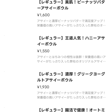
【レギュラー】美肌！ピーナッツバタ
ズレギュラー：アサイーベース220g目安ラージ：
アサイーベース300g目安エ
ーアサイーボウル
¥1,600
アサイーと濃厚ピーナッツバターで満足度アップ！
栄養価の高いアサイーがたっぷり入った弊社のオリ
ジナルアサイーボウルをお楽しみください！◆サイ
ズレギュラー：アサイーベース220g目安ラージ：
【レギュラー】王道人気！ハニーアサ
アサイーベース300g目安エクストララージ：アサ
イーベース380g目安※写
イーボウル
¥1,550
アサイーとはちみつの相性は抜群！栄養価の高いア
サイーがたっぷり入った弊社のオリジナルアサイー
ボウルをお楽しみください??◆サイズレギュラー：
アサイーベース220g目安ラージ：アサイーベース3
【レギュラー】濃厚！グリークヨーグ
00g目安エクストララージ：アサイーベース380g
目安
ルトアサイーボウル
¥1,930
アサイーと濃厚ピーナッツバターで満足度アップ！
栄養価の高いアサイーがたっぷり入った弊社のオリ
ジナルアサイーボウルをお楽しみください！◆サイ
ズレギュラー：アサイーベース220g目安ラージ：
【レギュラー】腸活で健康！オートミ
アサイーベース300g目安エクストララージ：アサ