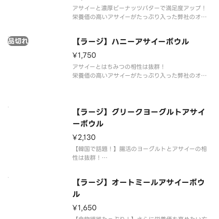
アサイーと濃厚ピーナッツバターで満足度アップ！
栄養価の高いアサイーがたっぷり入った弊社のオリ
ジナルアサイーボウルをお楽しみください。◆サイ
ズレギュラー：アサイーベース220g目安ラージ：
品切れ
【ラージ】ハニーアサイーボウル
アサイーベース300g目安エクストララージ：アサ
イーベース380g目安
¥1,750
アサイーとはちみつの相性は抜群！
栄養価の高いアサイーがたっぷり入った弊社のオリ
ジナルアサイーボウルをお楽しみください。◆サイ
ズレギュラー：アサイーベース220g目安ラージ：
アサイーベース300g目安エクストララージ：アサ
イーベース380g目安
【ラージ】グリークヨーグルトアサイ
ーボウル
¥2,130
【韓国で話題！】腸活のヨーグルトとアサイーの相
性は抜群！
栄養価の高いアサイーがたっぷり入った弊社のオリ
ジナルアサイーボウルを人気のグリークヨーグルト
【ラージ】オートミールアサイーボウ
と一緒にお楽しみください
※グリークヨーグルトは別添えでの提供となりま
ル
す。アサイーにかけてお召し上がりください
¥1,650