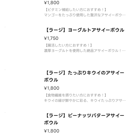
¥1,800
【ビタミン補給したい方におすすめ！】
マンゴーをたっぷり使用した贅沢なアサイーボウ
ル！
おいしいだけじゃない、ビタミン・ミネラルが豊富
【ラージ】ヨーグルトアサイーボウル
なマンゴー！
栄養価の高いアサイーがたっぷり入った弊社のオリ
¥1,750
ジナルアサイーボウルをお楽しみください。◆サイ
【腸活したい方におすすめ！】
ズレギュラー：アサイ
濃厚ヨーグルトを使用した絶品アサイーボウル！
栄養価の高いアサイーがたっぷり入った弊社のオリ
ジナルアサイーボウルをお楽しみください！※ヨー
グルトは別添えでご提供させていただく場合もござ
います。アサイーにかけてお召し上がりください。
【ラージ】たっぷりキウイのアサイー
ボウル
¥1,800
【食物繊維を摂りたい方におすすめ！】
キウイの緑が鮮やかに彩る、キウイたっぷりアサイ
ーボウル！
栄養価の高いアサイーがたっぷり入った弊社のオリ
【ラージ】ピーナッツバターアサイー
ジナルアサイーボウルをお楽しみください。◆サイ
ズレギュラー：アサイーベース220g目安ラージ：
ボウル
アサイーベース300g目
¥1,800