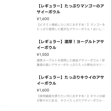
高いアサイーがたっぷり入った弊社のオリジナルア
【レギュラー】たっぷりマンゴーのア
サイーボウルをお楽しみください！◆サイズレギュ
ラー：アサイーベース220g目
サイーボウル
¥1,600
【ビタミン補給したい方におすすめ！】マンゴーを
たっぷり使用した贅沢なアサイーボウル！おいしい
だけじゃない、ビタミン・ミネラルが豊富なマンゴ
ー！栄養価の高いアサイーがたっぷり入った弊社の
【レギュラー】濃厚！ヨーグルトアサ
オリジナルアサイーボウルをお楽しみください！◆
サイズレギュラー：アサイーベー
イーボウル
¥1,550
濃厚ヨーグルトを使用した絶品アサイーボウル！栄
養価の高いアサイーがたっぷり入った弊社のオリジ
ナルアサイーボウルをお楽しみください！※ヨーグ
ルトは別添えでご提供させていただく場合もござい
【レギュラー】たっぷりキウイのアサ
ます。アサイーにかけてお召し上がりください。◆
サイズレギュラー：アサイーベー
イーボウル
¥1,600
【食物繊維を摂りたい方におすすめ！】キウイの緑
が鮮やかに彩る、キウイたっぷりアサイーボウル！
栄養価の高いアサイーがたっぷり入った弊社のオリ
ジナルアサイーボウルをお楽しみください！◆サイ