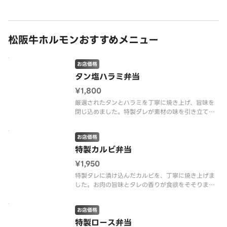
松阪牛ホルモンおすすめメニュー
お店価格
タン塩ハラミ弁当
¥1,800
厳選されたタンとハラミを丁寧に焼き上げ、旨味を
閉じ込めました。特製ダレが素材の味を引き立てま
す。
お店価格
特製カルビ弁当
¥1,950
特製タレに漬け込んだカルビを、丁寧に焼き上げま
した。お肉の旨味とタレの香りが食欲をそそりま
す。バランスの取れたお弁当を、ぜひご賞味くださ
い。
お店価格
特製ロース弁当