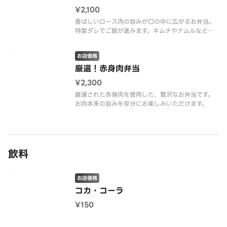
¥2,100
香ばしいロース肉の旨みが口の中に広がるお弁当。
特製ダレでご飯が進みます。キムチやナムルなど、
箸休めも充実。
お店価格
厳選！赤身肉弁当
¥2,300
厳選された赤身肉を使用した、贅沢なお弁当です。
お肉本来の旨みを存分にお楽しみいただけます。
飲料
お店価格
コカ・コーラ
¥150