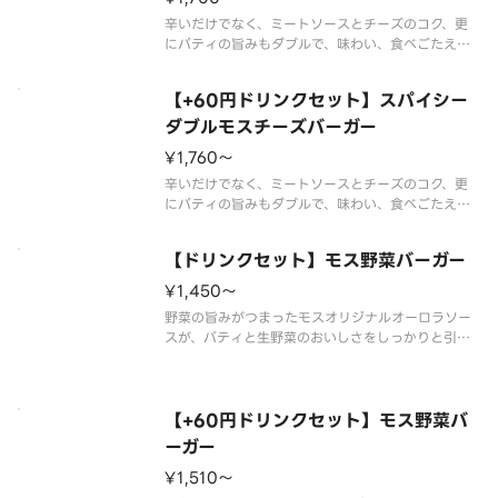
辛いだけでなく、ミートソースとチーズのコク、更
にパティの旨みもダブルで、味わい、食べごたえ、
刺激の揃ったバーガーになりました。※一部店舗で
はお取り扱いのない場合がございます。※店舗によ
【+60円ドリンクセット】スパイシー
っては、期間内に販売を終了する場合がございま
す。※食材の増減量・不使用等のご
ダブルモスチーズバーガー
¥1,760〜
辛いだけでなく、ミートソースとチーズのコク、更
にパティの旨みもダブルで、味わい、食べごたえ、
刺激の揃ったバーガーになりました。※一部店舗で
はお取り扱いのない場合がございます。※店舗によ
【ドリンクセット】モス野菜バーガー
っては、期間内に販売を終了する場合がございま
す。※食材の増減量・不使用等のご
¥1,450〜
野菜の旨みがつまったモスオリジナルオーロラソー
スが、パティと生野菜のおいしさをしっかりと引き
立てます。サラダ感覚でさっぱりとお楽しみくださ
い。
ソースの原材料が一部変更になりました。
※食材の増減量・不使用等のご要望にはお応えいた
【+60円ドリンクセット】モス野菜バ
しかねます。
ーガー
¥1,510〜