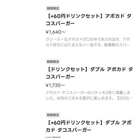
抜群！お好みでレモンを絞ってお召しあがりくださ
い。
期間限定
【2026年7月15日（水）〜2026年9月上旬頃まで
【+60円ドリンクセット】アボカド タ
の販売予定】
コスバーガー
※
¥1,640〜
クリーミーなアボカドが口の中であふれ出す、アボ
カド好きにはたまらない一品です。数種類のスパイ
スを使用したトマトベースのタコスソースとも相性
抜群！お好みでレモンを絞ってお召しあがりくださ
い。
期間限定
【2026年7月15日（水）〜2026年9月上旬頃まで
【ドリンクセット】ダブル アボカド タ
の販売予定】
コスバーガー
※
¥1,730〜
アボカド タコスバーガーのパティを2枚に増量しま
した。お肉のうまみを贅沢に楽しめます。【2026年
7月15日（水）〜2026年9月上旬頃までの販売予
定】※店舗によっては、期間内に販売を終了する場
合がございます。※チーズは工場で加熱加工をして
期間限定
います。※商品には『
【+60円ドリンクセット】ダブル アボ
カド タコスバーガー