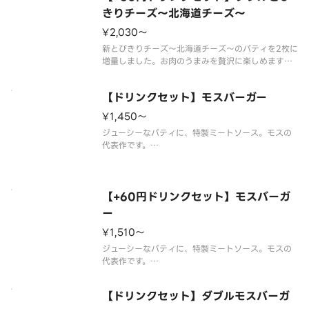
※一部店舗
きりチーズ～北海道チーズ～
¥2,030〜
新とびきりチーズ～北海道チーズ～のパティを2枚に
増量しました。お肉のうまみを贅沢に楽しめます。
※パティに含まれる牛肉は、100％国産です。
※原料として配合しているチーズのうち、北海道産
【ドリンクセット】モスバーガー
チーズは95％です。
※チーズは工場で加熱加工をしています。
¥1,450〜
※一部店舗
ジューシーなパティに、特製ミートソース。モスの
代表作です。
※食材の増減量・不使用等のご要望にはお応えいた
しかねます。
※店舗によっては使用食材や野菜のカット方法が異
なる場合があります。
【+60円ドリンクセット】モスバーガ
ー
¥1,510〜
ジューシーなパティに、特製ミートソース。モスの
代表作です。
※スープ用のスプーンが不要なお客様はオプション
選択にてチェックを付けてください。
【ドリンクセット】ダブルモスバーガ
チェックを付けた場合でスープを2種以上ご購入の場