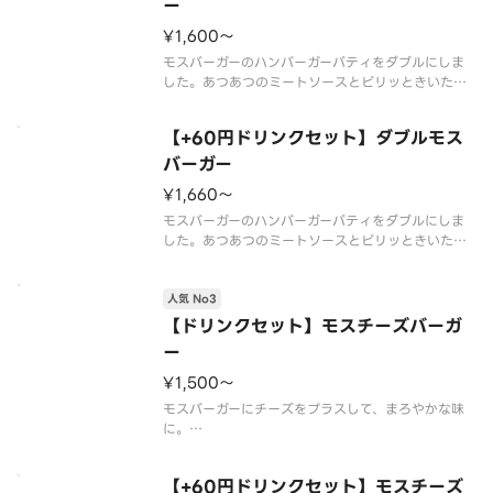
合はすべてのスプーンが提供されません。
ー
※食材の増減量・不使用等のご要
¥1,600〜
モスバーガーのハンバーガーパティをダブルにしま
した。あつあつのミートソースとピリッときいた玉
ねぎ。食べごたえ納得です。※一部店舗ではお取り
扱いのない場合がございます。※店舗によっては、
【+60円ドリンクセット】ダブルモス
期間内に販売を終了する場合がございます。※食材
の増減量・不使用等のご要望には
バーガー
¥1,660〜
モスバーガーのハンバーガーパティをダブルにしま
した。あつあつのミートソースとピリッときいた玉
ねぎ。食べごたえ納得です。※一部店舗ではお取り
扱いのない場合がございます。※店舗によっては、
人気 No3
期間内に販売を終了する場合がございます。※食材
の増減量・不使用等のご要望には
【ドリンクセット】モスチーズバーガ
ー
¥1,500〜
モスバーガーにチーズをプラスして、まろやかな味
に。
※食材の増減量・不使用等のご要望にはお応えいた
しかねます。
【+60円ドリンクセット】モスチーズ
※店舗によっては使用食材や野菜のカット方法が異