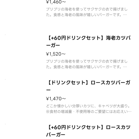
¥1,460〜
※食材の増減量・不使用等のご要望にはお応
プリプリの海老を使ってサクサクの衣で揚げまし
た。食感と海老の風味が嬉しいバーガーです。
※ソースの原材料が一部変更になりました。
※レモンタルタルソースを使用しています。
※食材の増減量・不使用等のご要望にはお応えいた
しかねます。
【+60円ドリンクセット】海老カツバ
ーガー
¥1,520〜
プリプリの海老を使ってサクサクの衣で揚げまし
た。食感と海老の風味が嬉しいバーガーです。
※ソースの原材料が一部変更になりました。
※レモンタルタルソースを使用しています。
【ドリンクセット】ロースカツバーガ
※スープ用のスプーンが不要なお客様はオプション
選択にてチェックを付けてください。
ー
チェッ
¥1,470〜
どこか懐かしい分厚いカツに、キャベツが大盛り。
※食材の増減量・不使用等のご要望にはお応えいた
しかねます。
【+60円ドリンクセット】ロースカツ
バーガー