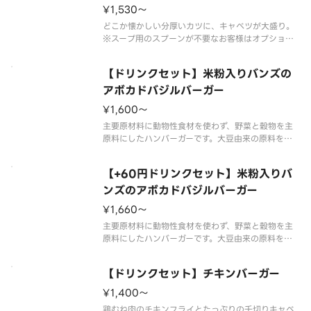
¥1,530〜
どこか懐かしい分厚いカツに、キャベツが大盛り。
※スープ用のスプーンが不要なお客様はオプション
選択にてチェックを付けてください。
チェックを付けた場合でスープを2種以上ご購入の場
【ドリンクセット】米粉入りバンズの
合はすべてのスプーンが提供されません。
※食材の増減量・不使用等のご要望にはお応え
アボカドバジルバーガー
¥1,600〜
主要原材料に動物性食材を使わず、野菜と穀物を主
原料にしたハンバーガーです。大豆由来の原料を使
用したソイパティと、ダイスカットしたアボカドを
モチッとした食感の米粉入りバンズで挟みました。
【+60円ドリンクセット】米粉入りバ
※あとがけソース付き。※お好みで少量ずつかけて
お召しあがりください。※一部副
ンズのアボカドバジルバーガー
¥1,660〜
主要原材料に動物性食材を使わず、野菜と穀物を主
原料にしたハンバーガーです。大豆由来の原料を使
用したソイパティと、ダイスカットしたアボカドを
モチッとした食感の米粉入りバンズで挟みました。
【ドリンクセット】チキンバーガー
※あとがけソース付き。※お好みで少量ずつかけて
お召しあがりください。※一部副
¥1,400〜
鶏むね肉のチキンフライとたっぷりの千切りキャベ