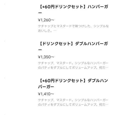
※店舗によっては使用食材や野菜のカット方法が異
なる場合があります。
【+60円ドリンクセット】ハンバーガ
ー
¥1,260〜
ケチャップとマスタードで味つけした、シンプルな
おいしさ。
※スープ用のスプーンが不要なお客様はオプション
選択にてチェックを付けてください。
【ドリンクセット】ダブルハンバーガ
チェックを付けた場合でスープを2種以上ご購入の場
合はすべてのスプーンが提供されません。
ー
※食材の増減量・不使用等のご要望
¥1,350〜
ケチャップ、マスタード。シンプルなハンバーガー
のパティをダブルにしてボリュームアップ。何だか
懐かしい味わいです。※一部店舗ではお取り扱いの
ない場合がございます。※店舗によっては、期間内
【+60円ドリンクセット】ダブルハン
に販売を終了する場合がございます。※食材の増減
量・不使用等のご要望にはお応え
バーガー
¥1,410〜
ケチャップ、マスタード。シンプルなハンバーガー
のパティをダブルにしてボリュームアップ。何だか
懐かしい味わいです。※一部店舗ではお取り扱いの
ない場合がございます。※店舗によっては、期間内