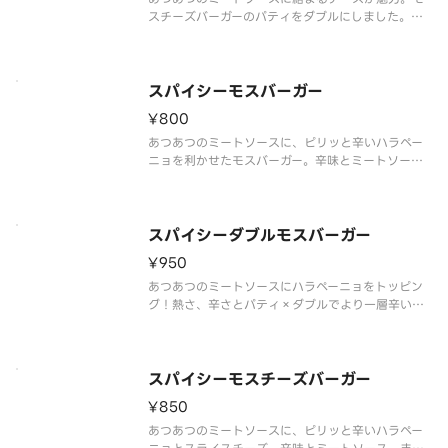
スチーズバーガーのパティをダブルにしました。※
一部店舗ではお取り扱いのない場合がございます。
※店舗によっては、期間内に販売を終了する場合が
ございます。※食材の増減量・不使用等のご要望に
はお応えいたしかねます。※商品
スパイシーモスバーガー
¥800
あつあつのミートソースに、ピリッと辛いハラペー
ニョを利かせたモスバーガー。辛味とミートソース
の相性が食欲をそそります。
※辛くて食べられない場合がございますので、お子
さまなど、辛いものが苦手な方はご注意ください。
※食材の増減量・不使用等のご要望にはお応えいた
スパイシーダブルモスバーガー
¥950
あつあつのミートソースにハラペーニョをトッピン
グ！熱さ、辛さとパティ×ダブルでより一層辛い旨
みが楽しめるモスバーガーです。※一部店舗ではお
取り扱いのない場合がございます。※店舗によって
は、期間内に販売を終了する場合がございます。※
食材の増減量・不使用等のご要望
スパイシーモスチーズバーガー
¥850
あつあつのミートソースに、ピリッと辛いハラペー