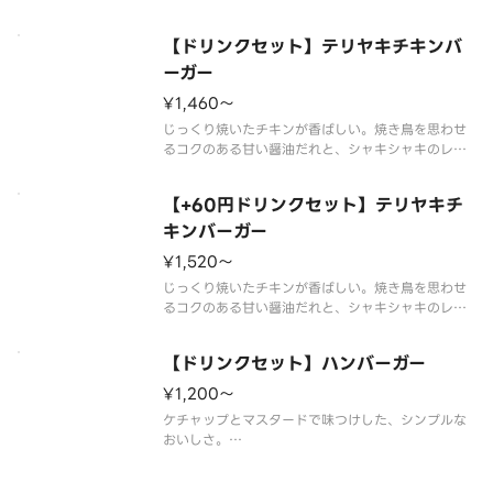
ブルでボリュームアップ！※商品の栄養成分・アレ
ルゲン・主要原産地に関しては《モスバーガー》の
【ドリンクセット】テリヤキチキンバ
ホームページをご覧下さい。※食材の増減量・不使
用等のご要望にはお応えいたしか
ーガー
¥1,460〜
じっくり焼いたチキンが香ばしい。焼き鳥を思わせ
るコクのある甘い醤油だれと、シャキシャキのレタ
スが美味しい和風バーガーです。
※商品の栄養成分・アレルゲン・主要原産地に関し
【+60円ドリンクセット】テリヤキチ
てはモスバーガーのホームページをご覧下さい。
※一部の商品については扱っていない店舗もあり
キンバーガー
¥1,520〜
じっくり焼いたチキンが香ばしい。焼き鳥を思わせ
るコクのある甘い醤油だれと、シャキシャキのレタ
スが美味しい和風バーガーです。
※商品の栄養成分・アレルゲン・主要原産地に関し
【ドリンクセット】ハンバーガー
てはモスバーガーのホームページをご覧下さい。
※一部の商品については扱っていない店舗もあり
¥1,200〜
ケチャップとマスタードで味つけした、シンプルな
おいしさ。
※食材の増減量・不使用等のご要望にはお応えいた
しかねます。