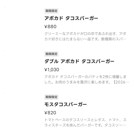
ます。やみつき必至の絶品をこの機会にぜひお楽し
みください。【2026年7月15日（水）〜数量限定
期間限定
（なくなり次第終了）】※チ
アボカド タコスバーガー
¥880
クリーミーなアボカドが口の中であふれ出す、アボ
カド好きにはたまらない一品です。数種類のスパイ
スを使用したトマトベースのタコスソースとも相性
抜群！お好みでレモンを絞ってお召しあがりくださ
期間限定
い。
【2026年7月15日（水）〜2026年9月上旬頃まで
ダブル アボカド タコスバーガー
の販売予定】
¥1,030
※
アボカド タコスバーガーのパティを2枚に増量しま
した。お肉のうまみを贅沢に楽しめます。【2026年
7月15日（水）〜2026年9月上旬頃までの販売予
定】※店舗によっては、期間内に販売を終了する場
期間限定
合がございます。※チーズは工場で加熱加工をして
います。※商品には『
モスタコスバーガー
¥820
トマトベースのタコスソースとレタス、トマト、ス
ライスチーズを挟んだバーガーです。タコスソース
は、にんにく、玉ねぎ、キャベツなどの野菜を加