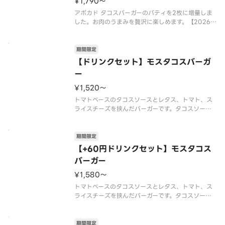
¥1,790〜
アボカド タコスバーガーのパティを2枚に増量しま
した。お肉のうまみを贅沢に楽しめます。【2026年
7月15日（水）〜2026年9月上旬頃までの販売予
定】※店舗によっては、期間内に販売を終了する場
合がございます。※チーズは工場で加熱加工をして
期間限定
います。※商品には『
【ドリンクセット】モスタコスバーガ
ー
¥1,520〜
トマトベースのタコスソースとレタス、トマト、ス
ライスチーズを挟んだバーガーです。タコスソース
は、にんにく、玉ねぎ、キャベツなどの野菜を加
え、数種類のスパイスを使用し、食欲をそそるソー
スに仕立てました。【2026年7月15日（水）〜202
期間限定
6年9月上旬頃までの販売
【+60円ドリンクセット】モスタコス
バーガー
¥1,580〜
トマトベースのタコスソースとレタス、トマト、ス
ライスチーズを挟んだバーガーです。タコスソース
は、にんにく、玉ねぎ、キャベツなどの野菜を加
え、数種類のスパイスを使用し、食欲をそそるソー
スに仕立てました。【2026年7月15日（水）〜202
期間限定