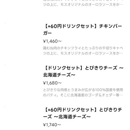
ツの上に、モスオリジナルのオーロラソースをかけ
ました。サクサクのチキンフライとシャキシャキの
キャベツ、野菜の旨みがつまったオーロラソース
は、相性抜群です。
※ソースの原材料が一部変更になりました。
【+60円ドリンクセット】チキンバー
※食材の増減量・
ガー
¥1,460〜
鶏むね肉のチキンフライとたっぷりの千切りキャベ
ツの上に、モスオリジナルのオーロラソースをかけ
ました。サクサクのチキンフライとシャキシャキの
キャベツ、野菜の旨みがつまったオーロラソース
【ドリンクセット】とびきりチーズ ～
は、相性抜群です。
※ソースの原材料が一部変更になりました。
北海道チーズ～
※スープ用のスプ
¥1,680〜
とびきりな肉感とうまみが広がる100％国産牛使用
のパティ。そこに北海道産のゴーダ＆チェダー等を
ブレンドしたチーズを乗せました。グリーンリーフ
とトマト、そして芳醇な和風バーベキューソースが
【+60円ドリンクセット】とびきりチ
食欲をそそるモスの自信作です。
※パティに含まれる牛肉は､100％国産です
ーズ ～北海道チーズ～
¥1,740〜