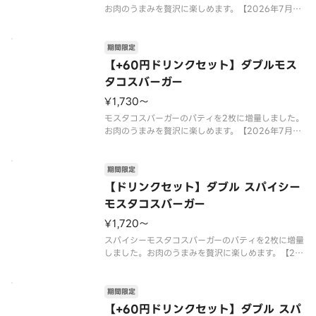
お肉のうまみを贅沢に楽しめます。【2026年7月15
日（水）〜2026年9月上旬頃までの販売予定】※店
舗によっては、期間内に販売を終了する場合がござ
います。※チーズは工場で加熱加工をしています。※
期間限定
商品には『カロリ
【+60円ドリンクセット】ダブルモス
タコスバーガー
¥1,730〜
モスタコスバーガーのパティを2枚に増量しました。
お肉のうまみを贅沢に楽しめます。【2026年7月15
日（水）〜2026年9月上旬頃までの販売予定】※店
舗によっては、期間内に販売を終了する場合がござ
います。※チーズは工場で加熱加工をしています。※
期間限定
商品には『カロリ
【ドリンクセット】ダブル スパイシー
モスタコスバーガー
¥1,720〜
スパイシーモスタコスバーガーのパティを2枚に増量
しました。お肉のうまみを贅沢に楽しめます。【20
26年7月15日（水）〜2026年9月上旬頃までの販売
予定】※店舗によっては、期間内に販売を終了する
場合がございます。※辛くて食べられない場合がご
期間限定
ざいますので、お子
【+60円ドリンクセット】ダブル スパ