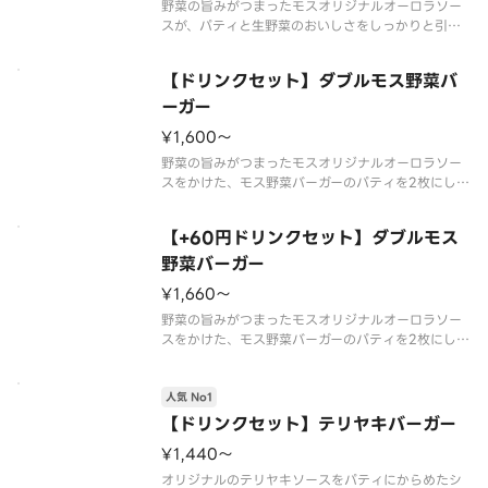
野菜の旨みがつまったモスオリジナルオーロラソー
スが、パティと生野菜のおいしさをしっかりと引き
立てます。サラダ感覚でさっぱりとお楽しみくださ
い。
【ドリンクセット】ダブルモス野菜バ
ソースの原材料が一部変更になりました。
※スープ用のスプーンが不要なお客様はオプション
ーガー
選択にてチェックを付けてくださ
¥1,600〜
野菜の旨みがつまったモスオリジナルオーロラソー
スをかけた、モス野菜バーガーのパティを2枚にしま
した。しっかりと食事をしたい方にもおすすめで
す。※一部店舗ではお取り扱いのない場合がござい
【+60円ドリンクセット】ダブルモス
ます。※店舗によっては、期間内に販売を終了する
場合がございます。※食材の増減
野菜バーガー
¥1,660〜
野菜の旨みがつまったモスオリジナルオーロラソー
スをかけた、モス野菜バーガーのパティを2枚にしま
した。しっかりと食事をしたい方にもおすすめで
す。※一部店舗ではお取り扱いのない場合がござい
人気 No1
ます。※店舗によっては、期間内に販売を終了する
場合がございます。※食材の増減
【ドリンクセット】テリヤキバーガー
¥1,440〜
オリジナルのテリヤキソースをパティにからめたシ