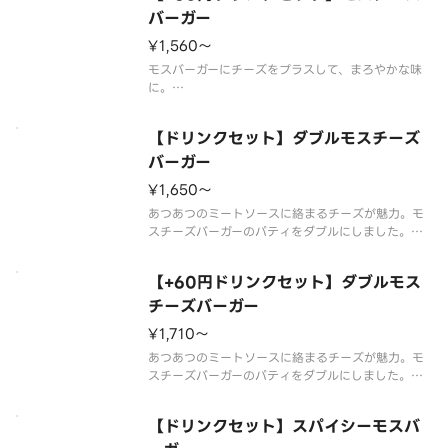
なる場合があります。
バーガー
¥1,560〜
モスバーガーにチーズをプラスして、まろやかな味
に。
※スープ用のスプーンが不要なお客様はオプション
選択にてチェックを付けてください。
【ドリンクセット】ダブルモスチーズ
チェックを付けた場合でスープを2種以上ご購入の場
合はすべてのスプーンが提供されません。
バーガー
※食材の増減量・不使用等のご要望にはお
¥1,650〜
あつあつのミートソースに絡まるチーズが魅力。モ
スチーズバーガーのパティをダブルにしました。※
一部店舗ではお取り扱いのない場合がございます。
※店舗によっては、期間内に販売を終了する場合が
【+60円ドリンクセット】ダブルモス
ございます。※食材の増減量・不使用等のご要望に
はお応えいたしかねます。※商品
チーズバーガー
¥1,710〜
あつあつのミートソースに絡まるチーズが魅力。モ
スチーズバーガーのパティをダブルにしました。※
一部店舗ではお取り扱いのない場合がございます。
※店舗によっては、期間内に販売を終了する場合が
【ドリンクセット】スパイシーモスバ
ございます。※食材の増減量・不使用等のご要望に
はお応えいたしかねます。※商品