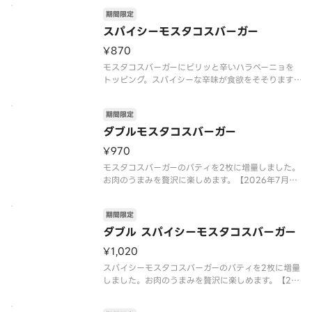
え、数種類のスパイスを使用し、食欲をそそるソー
期間限定
スに仕立てました。【2026年7月15日（水）〜202
6年9月上旬頃までの販売
スパイシーモスタコスバーガー
¥870
モスタコスバーガーにピリッと辛いハラペーニョを
トッピング。スパイシーな辛味が食欲をそそります。
【2026年7月15日（水）〜2026年9月上旬頃まで
の販売予定】※店舗によっては、期間内に販売を終
期間限定
了する場合がございます。※辛くて食べられない場
合がございますので、
ダブルモスタコスバーガー
¥970
モスタコスバーガーのパティを2枚に増量しました。
お肉のうまみを贅沢に楽しめます。【2026年7月15
日（水）〜2026年9月上旬頃までの販売予定】※店
舗によっては、期間内に販売を終了する場合がござ
期間限定
います。※チーズは工場で加熱加工をしています。※
商品には『カロリ
ダブル スパイシーモスタコスバーガー
¥1,020
スパイシーモスタコスバーガーのパティを2枚に増量
しました。お肉のうまみを贅沢に楽しめます。【20
26年7月15日（水）〜2026年9月上旬頃までの販売
予定】※店舗によっては、期間内に販売を終了する