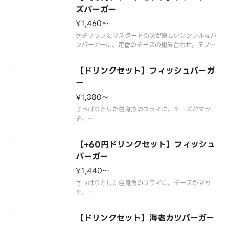
す。※食材の増減量・不使用等のご
ズバーガー
¥1,460〜
ケチャップとマスタードの味が嬉しいシンプルなハ
ンバーガーに、定番のチーズの組み合わせ。ダブル
パティのチーズバーガーに期待です。※一部店舗で
はお取り扱いのない場合がございます。※店舗によ
【ドリンクセット】フィッシュバーガ
っては、期間内に販売を終了する場合がございま
す。※食材の増減量・不使用等のご
ー
¥1,380〜
さっぱりとした白身魚のフライに、チーズがマッ
チ。
※食材の増減量・不使用等のご要望にはお応えいた
しかねます。
【+60円ドリンクセット】フィッシュ
※店舗によっては使用食材や野菜のカット方法が異
なる場合があります。
バーガー
¥1,440〜
さっぱりとした白身魚のフライに、チーズがマッ
チ。
※スープ用のスプーンが不要なお客様はオプション
選択にてチェックを付けてください。
【ドリンクセット】海老カツバーガー
チェックを付けた場合でスープを2種以上ご購入の場
合はすべてのスプーンが提供されません。