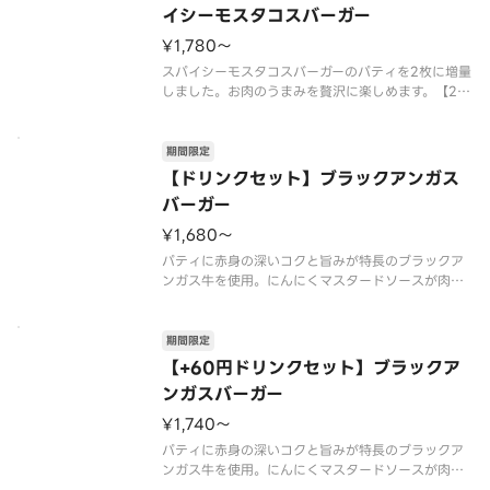
イシーモスタコスバーガー
¥1,780〜
スパイシーモスタコスバーガーのパティを2枚に増量
しました。お肉のうまみを贅沢に楽しめます。【20
26年7月15日（水）〜2026年9月上旬頃までの販売
予定】※店舗によっては、期間内に販売を終了する
場合がございます。※辛くて食べられない場合がご
期間限定
ざいますので、お子
【ドリンクセット】ブラックアンガス
バーガー
¥1,680〜
パティに赤身の深いコクと旨みが特長のブラックア
ンガス牛を使用。にんにくマスタードソースが肉の
味を、特製オーロラソースが野菜の甘みを引き立て
ます。やみつき必至の絶品をこの機会にぜひお楽し
みください。【2026年7月15日（水）〜数量限定
期間限定
（なくなり次第終了）】※チ
【+60円ドリンクセット】ブラックア
ンガスバーガー
¥1,740〜
パティに赤身の深いコクと旨みが特長のブラックア
ンガス牛を使用。にんにくマスタードソースが肉の
味を、特製オーロラソースが野菜の甘みを引き立て