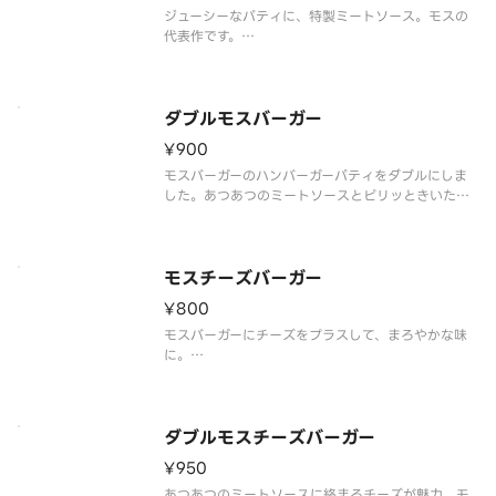
※一部店舗
ジューシーなパティに、特製ミートソース。モスの
代表作です。
※食材の増減量・不使用等のご要望にはお応えいた
しかねます。
※店舗によっては使用食材や野菜のカット方法が異
なる場合があります。
ダブルモスバーガー
¥900
モスバーガーのハンバーガーパティをダブルにしま
した。あつあつのミートソースとピリッときいた玉
ねぎ。食べごたえ納得です。※一部店舗ではお取り
扱いのない場合がございます。※店舗によっては、
期間内に販売を終了する場合がございます。※食材
の増減量・不使用等のご要望には
モスチーズバーガー
¥800
モスバーガーにチーズをプラスして、まろやかな味
に。
※食材の増減量・不使用等のご要望にはお応えいた
しかねます。
※店舗によっては使用食材や野菜のカット方法が異
なる場合があります。
ダブルモスチーズバーガー
¥950
あつあつのミートソースに絡まるチーズが魅力。モ