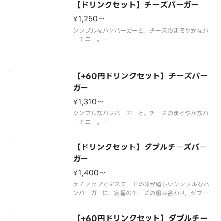
【ドリンクセット】チーズバーガー
に販売を終了する場合がございます。※食材の増減
量・不使用等のご要望にはお応え
¥1,250〜
シンプルなハンバーガーと、チーズのまろやかなハ
ーモニー。
※食材の増減量・不使用等のご要望にはお応えいた
しかねます。
※店舗によっては使用食材や野菜のカット方法が異
なる場合があります。
【+60円ドリンクセット】チーズバー
ガー
¥1,310〜
シンプルなハンバーガーと、チーズのまろやかなハ
ーモニー。
※スープ用のスプーンが不要なお客様はオプション
選択にてチェックを付けてください。
【ドリンクセット】ダブルチーズバー
チェックを付けた場合でスープを2種以上ご購入の場
合はすべてのスプーンが提供されません。
ガー
※食材の増減量・不使用等のご要望
¥1,400〜
ケチャップとマスタードの味が嬉しいシンプルなハ
ンバーガーに、定番のチーズの組み合わせ。ダブル
パティのチーズバーガーに期待です。※一部店舗で
はお取り扱いのない場合がございます。※店舗によ
【+60円ドリンクセット】ダブルチー
っては、期間内に販売を終了する場合がございま