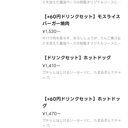
どを加えた醤油ベースの和風オリジナルソースに漬
け込みました。お店で焼きあげる焼肉の香りが食欲
をそそります。
【+60円ドリンクセット】モスライス
※一部の商品については扱っていない店舗もありま
す。
バーガー焼肉
※食材の増減量・不使用等のご要望にはお応えいた
¥1,530〜
しかねま
牛バラ肉を長ネギ、おろししょうが、りんご果汁な
どを加えた醤油ベースの和風オリジナルソースに漬
け込みました。お店で焼きあげる焼肉の香りが食欲
をそそります。
【ドリンクセット】ホットドッグ
※一部の商品については扱っていない店舗もありま
す。
¥1,410〜
※スープ用のスプーンが不要なお客様はオプション
プチッとはじけるソーセージに、たまねぎとケチャ
選択にて
ップ。
※食材の増減量・不使用等のご要望にはお応えいた
しかねます。
※店舗によっては使用食材や野菜のカット方法が異
なる場合があります。
【+60円ドリンクセット】ホットドッ
グ
¥1,470〜
プチッとはじけるソーセージに、たまねぎとケチャ
ップ。