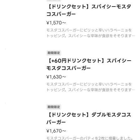
6年9月上旬頃までの販売
【ドリンクセット】スパイシーモスタ
コスバーガー
¥1,570〜
モスタコスバーガーにピリッと辛いハラペーニョを
トッピング。スパイシーな辛味が食欲をそそります。
【2026年7月15日（水）〜2026年9月上旬頃まで
の販売予定】※店舗によっては、期間内に販売を終
了する場合がございます。※辛くて食べられない場
期間限定
合がございますので、
【+60円ドリンクセット】スパイシー
モスタコスバーガー
¥1,630〜
モスタコスバーガーにピリッと辛いハラペーニョを
トッピング。スパイシーな辛味が食欲をそそります。
【2026年7月15日（水）〜2026年9月上旬頃まで
の販売予定】※店舗によっては、期間内に販売を終
了する場合がございます。※辛くて食べられない場
期間限定
合がございますので、
【ドリンクセット】ダブルモスタコス
バーガー
¥1,670〜
モスタコスバーガーのパティを2枚に増量しました。