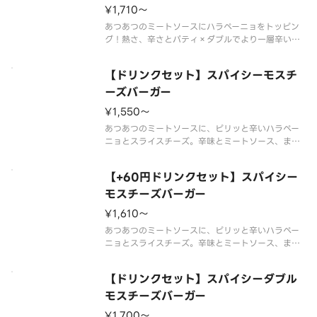
¥1,710〜
あつあつのミートソースにハラペーニョをトッピン
グ！熱さ、辛さとパティ×ダブルでより一層辛い旨
みが楽しめるモスバーガーです。※一部店舗ではお
取り扱いのない場合がございます。※店舗によって
【ドリンクセット】スパイシーモスチ
は、期間内に販売を終了する場合がございます。※
食材の増減量・不使用等のご要望
ーズバーガー
¥1,550〜
あつあつのミートソースに、ピリッと辛いハラペー
ニョとスライスチーズ。辛味とミートソース、まろ
やかなチーズの相性が食欲をそそります。
※辛くて食べられない場合がございますので、お子
【+60円ドリンクセット】スパイシー
さまなど、辛いものが苦手な方はご注意ください。
※食材の増減量・不使用等のご要望に
モスチーズバーガー
¥1,610〜
あつあつのミートソースに、ピリッと辛いハラペー
ニョとスライスチーズ。辛味とミートソース、まろ
やかなチーズの相性が食欲をそそります。
※辛くて食べられない場合がございますので、お子
【ドリンクセット】スパイシーダブル
さまなど、辛いものが苦手な方はご注意ください。
※スープ用のスプーンが不要なお客様
モスチーズバーガー
¥1,700〜