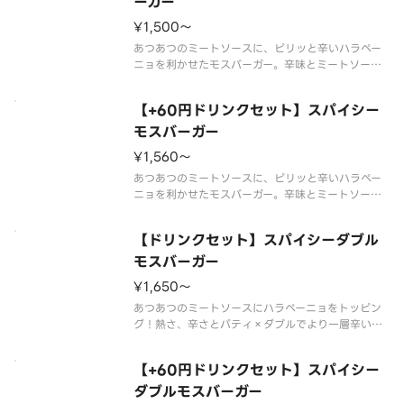
ーガー
¥1,500〜
あつあつのミートソースに、ピリッと辛いハラペー
ニョを利かせたモスバーガー。辛味とミートソース
の相性が食欲をそそります。
※辛くて食べられない場合がございますので、お子
【+60円ドリンクセット】スパイシー
さまなど、辛いものが苦手な方はご注意ください。
※食材の増減量・不使用等のご要望にはお応えいた
モスバーガー
¥1,560〜
あつあつのミートソースに、ピリッと辛いハラペー
ニョを利かせたモスバーガー。辛味とミートソース
の相性が食欲をそそります。
※辛くて食べられない場合がございますので、お子
【ドリンクセット】スパイシーダブル
さまなど、辛いものが苦手な方はご注意ください。
※スープ用のスプーンが不要なお客様はオプション
モスバーガー
¥1,650〜
あつあつのミートソースにハラペーニョをトッピン
グ！熱さ、辛さとパティ×ダブルでより一層辛い旨
みが楽しめるモスバーガーです。※一部店舗ではお
取り扱いのない場合がございます。※店舗によって
【+60円ドリンクセット】スパイシー
は、期間内に販売を終了する場合がございます。※
食材の増減量・不使用等のご要望
ダブルモスバーガー