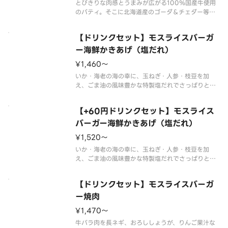
とびきりな肉感とうまみが広がる100％国産牛使用
のパティ。そこに北海道産のゴーダ＆チェダー等を
ブレンドしたチーズを乗せました。グリーンリーフ
とトマト、そして芳醇な和風バーベキューソースが
【ドリンクセット】モスライスバーガ
食欲をそそるモスの自信作です。
※パティに含まれる牛肉は､100％国産です
ー海鮮かきあげ（塩だれ）
¥1,460〜
いか・海老の海の幸に、玉ねぎ・人参・枝豆を加
え、ごま油の風味豊かな特製塩だれでさっぱりと仕
上げました。
※一部の商品については扱っていない店舗もありま
【+60円ドリンクセット】モスライス
す。
※食材の増減量・不使用等のご要望にはお応えいた
バーガー海鮮かきあげ（塩だれ）
しかねます。
¥1,520〜
いか・海老の海の幸に、玉ねぎ・人参・枝豆を加
え、ごま油の風味豊かな特製塩だれでさっぱりと仕
上げました。
※一部の商品については扱っていない店舗もありま
【ドリンクセット】モスライスバーガ
す。
※スープ用のスプーンが不要なお客様はオプション
ー焼肉
選択にてチェックを付けてください。
¥1,470〜
チェックを付けた場合で
牛バラ肉を長ネギ、おろししょうが、りんご果汁な