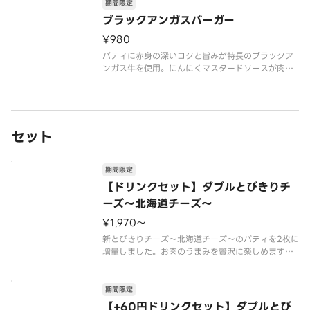
期間限定
場合がございます。※辛くて食べられない場合がご
ざいますので、お子
ブラックアンガスバーガー
¥980
パティに赤身の深いコクと旨みが特長のブラックア
ンガス牛を使用。にんにくマスタードソースが肉の
味を、特製オーロラソースが野菜の甘みを引き立て
ます。やみつき必至の絶品をこの機会にぜひお楽し
みください。【2026年7月15日（水）〜数量限定
（なくなり次第終了）】※チ
セット
期間限定
【ドリンクセット】ダブルとびきりチ
ーズ～北海道チーズ～
¥1,970〜
新とびきりチーズ～北海道チーズ～のパティを2枚に
増量しました。お肉のうまみを贅沢に楽しめます。
※パティに含まれる牛肉は、100％国産です。
※原料として配合しているチーズのうち、北海道産
チーズは95％です。
期間限定
※チーズは工場で加熱加工をしています。
【+60円ドリンクセット】ダブルとび