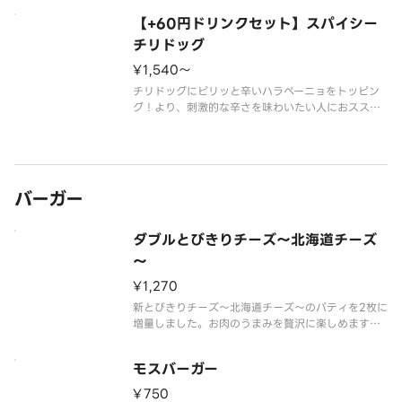
※辛くて食べられない場合がございますので、お子
【+60円ドリンクセット】スパイシー
さまなど、辛いものが苦手な方はご注意ください。
※食材の増減量・不使用等のご要望にはお応えいた
チリドッグ
しかねます。
¥1,540〜
※店舗
チリドッグにピリッと辛いハラペーニョをトッピン
グ！より、刺激的な辛さを味わいたい人におススメ
です。
※辛くて食べられない場合がございますので、お子
さまなど、辛いものが苦手な方はご注意ください。
※スープ用のスプーンが不要なお客様はオプション
選択にてチェックを付
バーガー
ダブルとびきりチーズ～北海道チーズ
～
¥1,270
新とびきりチーズ～北海道チーズ～のパティを2枚に
増量しました。お肉のうまみを贅沢に楽しめます。
※パティに含まれる牛肉は、100％国産です。
※原料として配合しているチーズのうち、北海道産
モスバーガー
チーズは95％です。
※チーズは工場で加熱加工をしています。
¥750