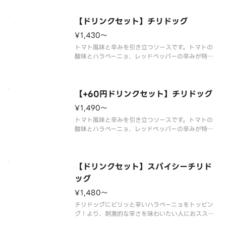
※スープ用のスプーンが不要なお客様はオプション
選択にてチェックを付けてください。
【ドリンクセット】チリドッグ
チェックを付けた場合でスープを2種以上ご購入の場
合はすべてのスプーンが提供されません。
¥1,430〜
※食材の増減量・不使用等のご要望には
トマト風味と辛みを引き立つソースです。トマトの
酸味とハラペーニョ、レッドペッパーの辛みが特徴
のホットチリソースソースとソーセージを極めたお
ススメの一品です。
※辛くて食べられない場合がございますので、お子
さまなど、辛いものが苦手な方はご注意ください。
【+60円ドリンクセット】チリドッグ
※食材の
¥1,490〜
トマト風味と辛みを引き立つソースです。トマトの
酸味とハラペーニョ、レッドペッパーの辛みが特徴
のホットチリソースソースとソーセージを極めたお
ススメの一品です。
※辛くて食べられない場合がございますので、お子
さまなど、辛いものが苦手な方はご注意ください。
【ドリンクセット】スパイシーチリド
※スープ
ッグ
¥1,480〜
チリドッグにピリッと辛いハラペーニョをトッピン
グ！より、刺激的な辛さを味わいたい人におススメ
です。