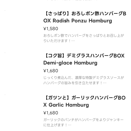
牛肉と豚肉を使用したジューシーな粗挽きハンバー
グBOXを、どうぞお腹いっぱいご堪能ください。
【さっぱり】おろしポン酢ハンバーグB
ライスは大盛無料でご用意しております。
OX Radish Ponzu Hamburg
¥1,580
【商品内容】
粗挽きハンバーグ
おろしポン酢でハンバーグをさっぱりとお召し上が
添え野菜
りいただけます！
牛肉と豚肉を使用したジューシーな粗挽きハンバー
グBOXを、どうぞお腹いっぱいご堪能ください。
【コク旨】デミグラスハンバーグBOX
ライスは大盛無料でご用意しております。
Demi-glace Hamburg
¥1,680
【商品内容】
粗挽きハンバーグ
じっくり煮込んだ、濃厚な特製デミグラスソースが
添え野菜
ハンバーグの旨みを引き立たせます！
ライス
牛肉と豚肉を使用したジューシーな粗挽きハンバー
おろしポ
グBOXを、どうぞお腹いっぱいお楽しみください。
【ガツンと】ガーリックハンバーグBO
ライスは大盛無料でご用意しております。
X Garlic Hamburg
¥1,680
【商品内容】
粗挽きハンバーグ
ガーリックのパンチがハンバーグをよりジャンキー
添え野
に仕上げます！
牛肉と豚肉を使用したジューシーな粗挽きハンバー