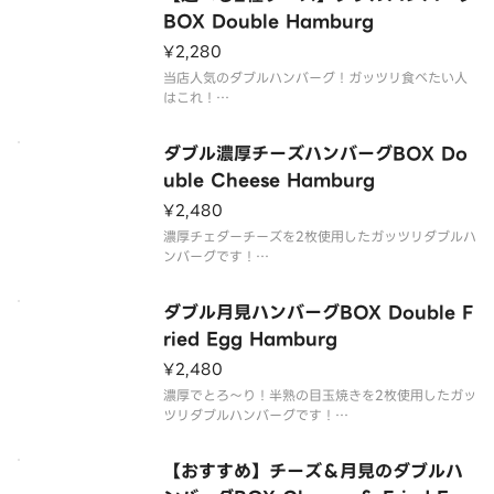
BOX Double Hamburg
¥2,280
当店人気のダブルハンバーグ！ガッツリ食べたい人
はこれ！
牛肉と豚肉を使用したジューシーな粗挽きのハンバ
ーグBOXを、どうぞお腹いっぱいご堪能ください。
ダブル濃厚チーズハンバーグBOX Do
お好みに合わせて、2種類のソースをお選びいただけ
uble Cheese Hamburg
ます。
¥2,480
ライスは大盛無料でご用意しております。
濃厚チェダーチーズを2枚使用したガッツリダブルハ
【商品内
ンバーグです！
牛肉と豚肉を使用したジューシーな粗挽きのハンバ
ーグBOXを、どうぞお腹いっぱいご堪能ください。
ダブル月見ハンバーグBOX Double F
お好みに合わせて、2種類のソースをお選びいただけ
ried Egg Hamburg
ます。
¥2,480
ライスは大盛無料でご用意しております。
濃厚でとろ〜り！半熟の目玉焼きを2枚使用したガッ
ツリダブルハンバーグです！
牛肉と豚肉を使用したジューシーな粗挽きのハンバ
ーグBOXを、どうぞお腹いっぱいご堪能ください。
【おすすめ】チーズ＆月見のダブルハ