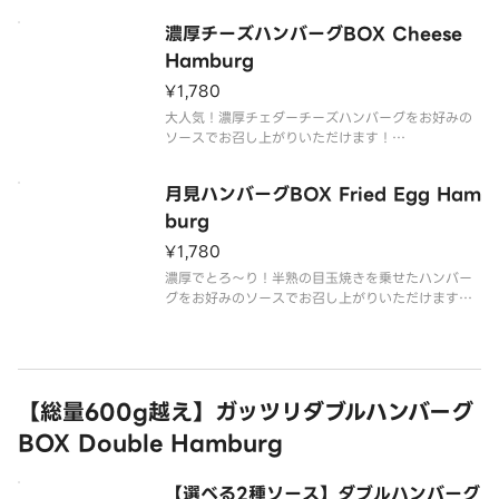
グBOXを、どうぞお腹いっぱいお楽しみください。
濃厚チーズハンバーグBOX Cheese
ライスは大盛無料でご用意しております。
Hamburg
¥1,780
【商品内容】
粗挽きハンバーグ
大人気！濃厚チェダーチーズハンバーグをお好みの
添え野菜
ソースでお召し上がりいただけます！
ライス
牛肉と豚肉を使用したジューシーな粗挽きハンバー
フライド
グBOXを、どうぞお腹いっぱいお楽しみください。
月見ハンバーグBOX Fried Egg Ham
ライスは大盛無料でご用意しております。
burg
¥1,780
【商品内容】
濃厚でとろ〜り！半熟の目玉焼きを乗せたハンバー
グをお好みのソースでお召し上がりいただけます！
牛肉と豚肉を使用したジューシーな粗挽きハンバー
グBOXを、どうぞお腹いっぱいお楽しみください。
ライスは大盛無料でご用意しております。
【総量600g越え】ガッツリダブルハンバーグ
【商品内容】
BOX Double Hamburg
粗挽き目玉焼
【選べる2種ソース】ダブルハンバーグ