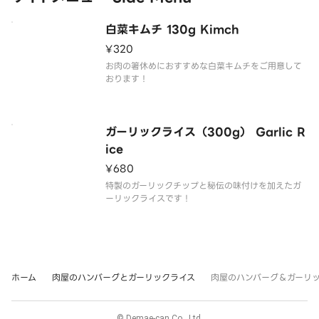
添え野菜
ブロッコリー
選択ソース
白菜キムチ 130g Kimch
¥320
お肉の箸休めにおすすめな白菜キムチをご用意して
おります！
ガーリックライス（300g） Garlic R
ice
¥680
特製のガーリックチップと秘伝の味付けを加えたガ
ーリックライスです！
ホーム
肉屋のハンバーグとガーリックライス
肉屋のハンバーグ＆ガーリック
© Demae-can Co., Ltd.