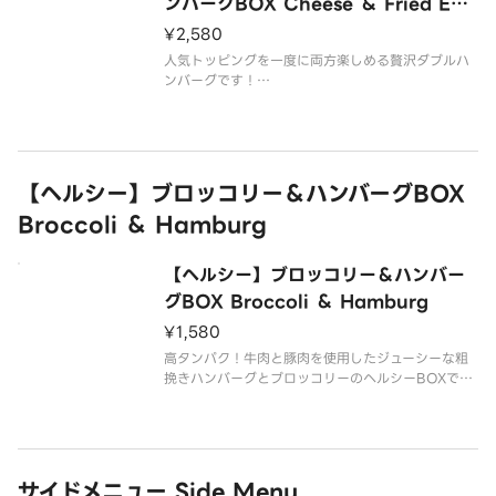
お好みに合わせて、2種類のソースをお選びいただけ
ンバーグBOX Cheese ＆ Fried Egg
ます。
Double Hamburg
¥2,580
ライスは大盛無料でご用意してお
人気トッピングを一度に両方楽しめる贅沢ダブルハ
ンバーグです！
牛肉と豚肉を使用したジューシーな粗挽きのダブル
ハンバーグBOXを、どうぞお腹いっぱいご堪能くだ
さい。
お好みに合わせて、2種類のソースをお選びいただけ
【ヘルシー】ブロッコリー＆ハンバーグBOX
ます。
Broccoli ＆ Hamburg
ライスは大盛無料でご用意しております。
【ヘルシー】ブロッコリー＆ハンバー
グBOX Broccoli ＆ Hamburg
¥1,580
高タンパク！牛肉と豚肉を使用したジューシーな粗
挽きハンバーグとブロッコリーのヘルシーBOXで
す。
※こちらの商品は、ライスは付いておりません。※
【商品内容】
粗挽きハンバーグ
サイドメニュー Side Menu