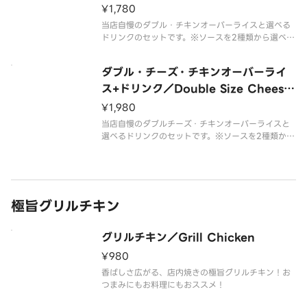
ce with Drink
¥1,780
当店自慢のダブル・チキンオーバーライスと選べる
ドリンクのセットです。※ソースを2種類から選べま
す・オリジナル：シーザー、ヨーグルト、スパイス
をブレンド・ケイジャンスパイス：唐辛子、クミン
ダブル・チーズ・チキンオーバーライ
など複数のスパイスのピリ辛ソース
ス+ドリンク／Double Size Cheese
Chicken Over Rice with Drink
¥1,980
当店自慢のダブルチーズ・チキンオーバーライスと
選べるドリンクのセットです。※ソースを2種類から
選べます・オリジナル：シーザー、ヨーグルト、ス
パイスをブレンド・ケイジャンスパイス：唐辛子、
クミンなど複数のスパイスのピリ辛ソース
極旨グリルチキン
グリルチキン／Grill Chicken
¥980
香ばしさ広がる、店内焼きの極旨グリルチキン！お
つまみにもお料理にもおススメ！