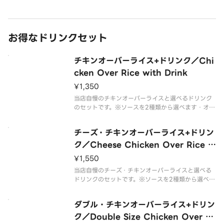
ト、スパイスをブレンド・ケイジャンスパイス：唐
辛子、クミンなど複数のスパイスのピリ辛ソース
お得なドリンクセット
チキンオーバーライス+ドリンク／Chi
cken Over Rice with Drink
¥1,350
当店自慢のチキンオーバーライスと選べるドリンク
のセットです。※ソースを2種類から選べます・オリ
ジナル：シーザー、ヨーグルト、スパイスをブレン
ド・ケイジャンスパイス：唐辛子、クミンなど複数
チーズ・チキンオーバーライス+ドリン
のスパイスのピリ辛ソース
ク／Cheese Chicken Over Rice w
ith Drink
¥1,550
当店自慢のチーズ・チキンオーバーライスと選べる
ドリンクのセットです。※ソースを2種類から選べま
す・オリジナル：シーザー、ヨーグルト、スパイス
をブレンド・ケイジャンスパイス：唐辛子、クミン
ダブル・チキンオーバーライス+ドリン
など複数のスパイスのピリ辛ソース
ク／Double Size Chicken Over Ri