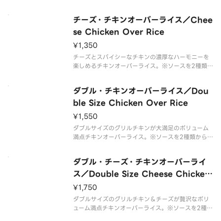
ライスの上に豪快に盛りつけた横浜新定番？の屋台
メシです。※ソースを2種類から選べます・オリジナ
チーズ・チキンオーバーライス／Chee
ル：シーザー、ヨーグルト、スパイスをブレンド・
ケイジャンスパイス：唐辛子、
se Chicken Over Rice
¥1,350
チーズとスパイシーなチキンの濃厚なハーモニーを
楽しめるチキンオーバーライス。※ソースを2種類か
ら選べます・オリジナル：シーザー、ヨーグルト、
スパイスをブレンド・ケイジャンスパイス：唐辛
ダブル・チキンオーバーライス／Dou
子、クミンなど複数のスパイスのピリ辛ソース
ble Size Chicken Over Rice
¥1,550
ダブルサイズのグリルチキンが大満足のボリューム
満点チキンオーバーライス。※ソースを2種類から選
べます・オリジナル：シーザー、ヨーグルト、スパ
イスをブレンド・ケイジャンスパイス：唐辛子、ク
ダブル・チーズ・チキンオーバーライ
ミンなど複数のスパイスのピリ辛ソース
ス／Double Size Cheese Chicken
Over Rice
¥1,750
ダブルサイズのグリルチキン＆チーズが贅沢なボリ
ューム満点チキンオーバーライス。※ソースを2種類
から選べます・オリジナル：シーザー、ヨーグル