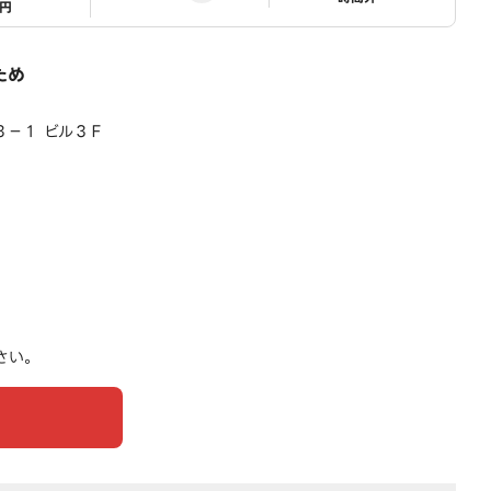
1円
ため
３－１ ビル３Ｆ
さい。