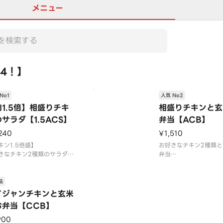
メニュー
4！】
No1
人気 No2
1.5倍】相盛りチキ
相盛りチキンと玄
サラダ【1.5ACS】
弁当【ACB】
240
¥1,510
キン1.5倍盛】
お好きなチキン2種類と
きなチキン2種類のサラダ
弁当
に2種類のチキンが味わえる
一度に2種類のチキンが
商品です
人気商品です
品
食材
使用食材
イジャンチキンと玄米
/お好きなチキン2種/サニー
玄米/お好きなチキン2
お弁当【CCB】
ス/ブロッコリー/トマト/紫
レタス/ブロッコリー/ト
ベツピクルス/レモン/お好み
キャベツピクルス/レモ
900