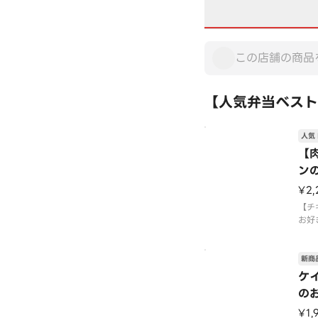
【人気弁当ベスト
人気 
【肉
ンの
¥2,
【チ
お好
一度
人気
新商
使用
ケ
玄米
の
レタ
キャ
¥1,