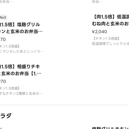
カロリー：522k
お弁当
弁当
らかジューシーなカオマンガ
一度に2種類のチキンが
玄米と相性抜群です
人気商品です
【肉1.5倍】低温
No3
食材玄米/しっとりカオマン
使用食材
むね肉と玄米のお
1.5倍】塩麹グリル
/サニーレタス/ブロッコリ
玄米/お好きなチキン2
【1.5LCB】
キンと玄米のお弁当
¥2,040
トマト/紫キャベツピクルス/
レタス/ブロッコリー/ト
.5SCB】
ン/お好みのソース
キャベツピクルス/レモ
【チキン1.5倍盛】
170
のソース
低温調理でしっとりと
キン1.5倍盛】
価
むね肉と玄米のお弁当
にマリネしたあとじっくりグ
ー：522kcal
栄養価
さっぱりなのに柔らか
した鶏もも肉と玄米のお弁当
パク質
カロリー：522kcal
女性の方に人気です
ーシーで噛むほど旨味が出る
タンパク質：42g
1.5倍】相盛りチキ
製チキンが絶品です
脂質：
使用食材
玄米のお弁当【1.5A
玄米/低温調理鶏むね肉
食材
】
タス/ブロッコリー/トマ
970
/塩麹グリルチキン/サニーレ
ャベツピクルス/レモン
/ブロッコリー/トマト/紫キ
キン1.5倍盛】
ソース
ツピクルス/レモン/お好みの
きなチキン2種類と玄米のお
ス
栄養価
に2種類のチキンが味わえる
カロリー：
商品です
ラダ
食材
/お好きなチキン2種/サニー