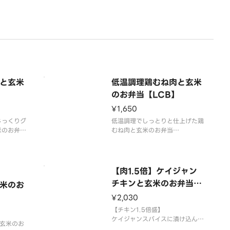
ャベツピクルス/レモン/お好みの
ソース
栄養
と玄米
低温調理鶏むね肉と玄米
】
のお弁当【LCB】
¥1,650
じっくりグ
低温調理でしっとりと仕上げた鶏
米のお弁当
むね肉と玄米のお弁当
旨味が出る
さっぱりなのに柔らかいむね肉は
す
女性の方に人気です
使用食材
【肉1.5倍】ケイジャン
/サニーレ
玄米/低温調理鶏むね肉/サニーレ
チキンと玄米のお弁当
米のお
ト/紫キ
タス/ブロッコリー/トマト/紫キ
【1.5CCB】
/お好みの
ャベツピクルス/レモン/お好みの
¥2,030
ソース
【チキン1.5倍盛】
ケイジャンスパイスに漬け込んだ
栄養価
玄米のお
後、じっくりグリルした鶏もも肉