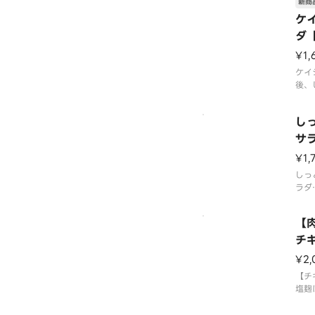
レタ
新商
キャ
ケ
のソ
ダ
栄養
¥1,
カロリ
ケイ
タン
後、
のサ
ジュ
し
自家
チキ
サ
いて
¥1,
ても
けま
しっ
必要
ラダ
加い
やわ
イは
【肉
使用
チキ
しっ
S】
¥2,
タス
ャベ
【チ
ソー
塩麹
リル
栄養
ジュ