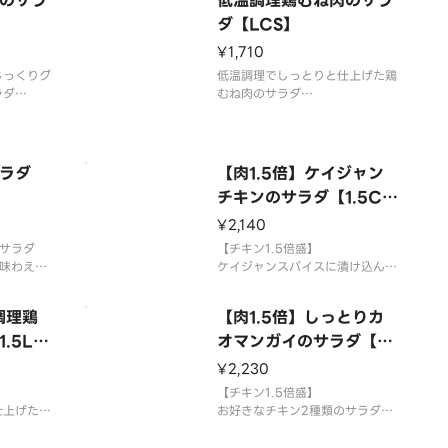
のサラ
低温調理鶏むね肉のサラ
ダ【LCS】
¥1,710
じっくりグ
低温調理でしっとりと仕上げた鶏
ラダ
むね肉のサラダ
旨味が出る
さっぱりなのに柔らかいむね肉は
す
女性の方に人気です
使用食材
ラダ
【肉1.5倍】ケイジャン
ーレタス/
低温調理鶏むね肉/サニーレタス/
チキンのサラダ【1.5CC
紫キャベツ
ブロッコリー/トマト/紫キャベツ
S】
みのソース
ピクルス/レモン/お好みのソース
¥2,140
サラダ
【チキン1.5倍盛】
栄養価
味わえる
ケイジャンスパイスに漬け込んだ
カロリー：273kcal
後、じっくりグリルした鶏もも肉
タンパク質：48g
のサラダ
調理鶏
【肉1.5倍】しっとりカ
ジューシーで噛むほど旨味が出る
ニーレタ
.5LC
自家製チキンが絶品です
オマンガイのサラダ【1.
/紫キャ
チキンそのものに味がしっかりつ
5KGS】
¥2,230
お好みのソ
いているため、ソースをかけなく
ても美味しくお召し上がりいただ
【チキン1.5倍盛】
仕上げた鶏
けます
お好きなチキン2種類のサラダ
必要な場合、お好
一度に2種類のチキンが味わえる
いむね肉は