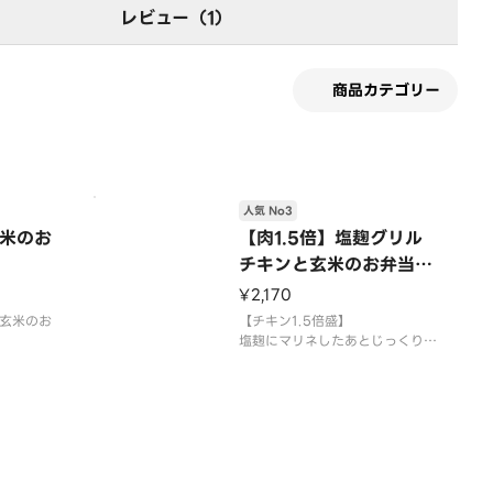
レビュー（1）
商品カテゴリー
人気 No3
米のお
【肉1.5倍】塩麹グリル
チキンと玄米のお弁当
【1.5SCB】
¥2,170
玄米のお
【チキン1.5倍盛】
塩麹にマリネしたあとじっくりグ
味わえる
リルした鶏もも肉と玄米のお弁当
ジューシーで噛むほど旨味が出る
自家製チキンが絶品です
種/サニー
使用食材
マト/紫
玄米/塩麹グリルチキン/サニーレ
ン/お好み
タス/ブロッコリー/トマト/紫キ