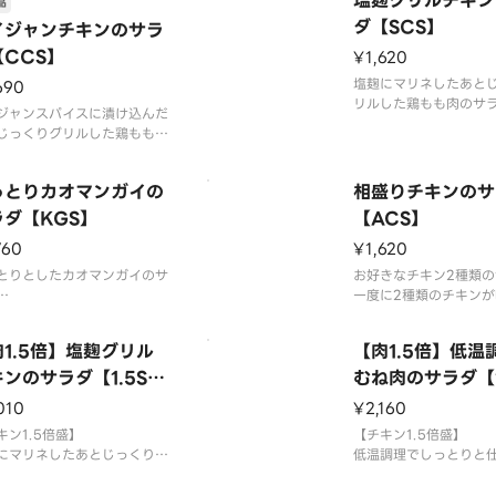
塩麹グリルチキン
ス/ブロッコリー/トマト/紫
品
ベツピクルス/レモン/お好み
ダ【SCS】
イジャンチキンのサラ
ース
【CCS】
¥1,620
価
塩麹にマリネしたあと
690
ー：692kcal
リルした鶏もも肉のサ
ジャンスパイスに漬け込んだ
ジューシーで噛むほど
じっくりグリルした鶏もも肉
自家製チキンが絶品で
ラダ
ーシーで噛むほど旨味が出る
使用食材
っとりカオマンガイの
相盛りチキンのサ
製チキンが絶品です
塩麹グリルチキン/サニ
ンそのものに味がしっかりつ
ラダ【KGS】
【ACS】
ブロッコリー/トマト/
いるため、ソースをかけなく
ピクルス/レモン/お好
760
¥1,620
美味しくお召し上がりいただ
す
とりとしたカオマンガイのサ
お好きなチキン2種類の
栄養価
な場合、お好みでソースを追
一度に2種類のチキンが
カロリー：385kcal
ただ
らかジューシーなカオマンガ
人気商品です
タン
サラダと相性抜群です
1.5倍】塩麹グリル
【肉1.5倍】低温
使用食材
食材
ンのサラダ【1.5SC
お好きなチキン2種/サ
むね肉のサラダ【1
とりカオマンガイ/サニーレ
ス/ブロッコリー/トマト
S】
010
¥2,160
/ブロッコリー/トマト/紫キ
ベツピクルス/レモン/
ツピクルス/レモン/お好みの
キン1.5倍盛】
ース
【チキン1.5倍盛】
ス
にマリネしたあとじっくりグ
低温調理でしっとりと
した鶏もも肉のサラダ
栄養価
むね肉のサラダ
価
ーシーで噛むほど旨味が出る
カロリー：385kcal
さっぱりなのに柔らか