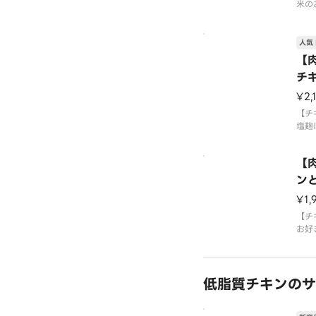
米の
やわ
イは
人気 
使用
【肉
ガイ
チ
ー/
【1
レモ
¥2,
【チ
栄養
塩麹
カロリ
リル
タン
ジュ
【肉
自家
ンと
使用
CB
¥1,
玄米
タス
【チ
ャベ
お好
ソー
弁当
一度
栄養
人気
低脂質チキンのサ
使用
玄米