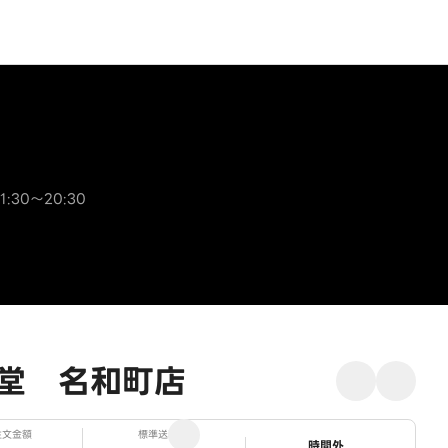
30～20:30
堂 名和町店
注文金額
標準送料
ステータス
時間外