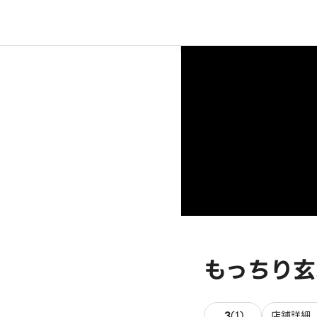
もっちり玄
1件のレビュー
3
(
1
)
店舗詳細