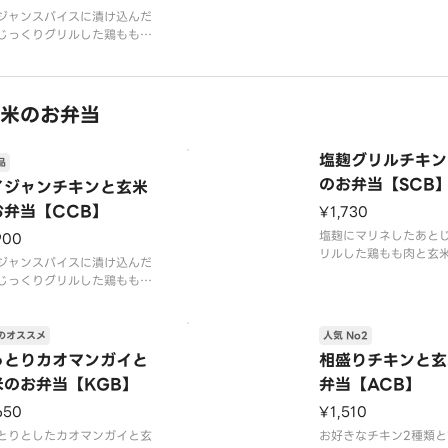
ース
のソース
ジャンスパイスに漬け込んだ
じっくりグリルした鶏もも肉
価
栄養価
米のお弁当
ー：555kcal
カロリー：522kcal
ーシーで噛むほど旨味が出る
パク質
タンパク質：42g
製チキンが絶品です
脂質：
ンそのものに味がしっかりつ
米のお弁当
いるため、ソースをかけなく
美味しくお召し上がりいただ
塩麹グリルチキン
す
品
な場合、お好みでソースを追
のお弁当【SCB
イジャンチキンと玄米
お弁当【CCB】
¥1,730
塩麹にマリネしたあと
900
リルした鶏もも肉と玄
ジャンスパイスに漬け込んだ
ジューシーで噛むほど
じっくりグリルした鶏もも肉
自家製チキンが絶品で
米のお弁当
ーシーで噛むほど旨味が出る
使用食材
製チキンが絶品です
のオススメ
人気 No2
玄米/塩麹グリルチキン
ンそのものに味がしっかりつ
っとりカオマンガイと
相盛りチキンと玄
タス/ブロッコリー/トマ
いるため、ソースをかけなく
ャベツピクルス/レモン
米のお弁当【KGB】
弁当【ACB】
美味しくお召し上がりいただ
ソース
す
650
¥1,510
な場合、お好みでソースを追
栄養価
とりとしたカオマンガイと玄
お好きなチキン2種類と