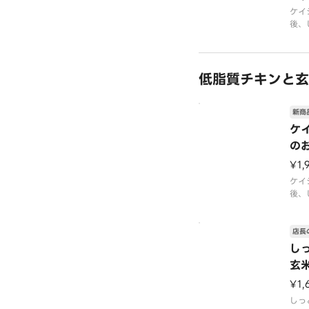
のソ
ケイ
後、
栄養
と玄
カロリ
ジュ
タン
自家
チキ
低脂質チキンと玄
いて
ても
けま
新商
必要
ケ
加
の
¥1,
ケイ
後、
と玄
ジュ
自家
店長
チキ
し
いて
玄
ても
けま
¥1,
必要
しっ
加