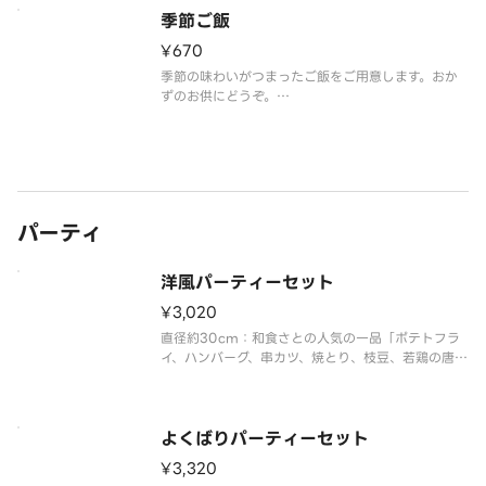
季節ご飯
¥670
季節の味わいがつまったご飯をご用意します。おか
ずのお供にどうぞ。
※画像はイメージです。季節により内容が変更しま
す。
パーティ
洋風パーティーセット
¥3,020
直径約30cm：和食さとの人気の一品「ポテトフラ
イ、ハンバーグ、串カツ、焼とり、枝豆、若鶏の唐揚
げなど」が入ったパーティーメニューです。※ケチ
ャップ＆とんかつソース付
よくばりパーティーセット
¥3,320