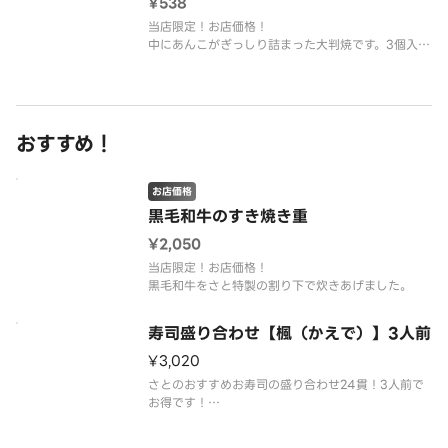
¥538
当店限定！お店価格！
中にあんこがぎっしり詰まった大判焼です。3個入り
でおトクにどうぞ。
おすすめ！
お店価格
黒⽑和⽜のすき焼き重
¥2,050
当店限定！お店価格！
黒毛和牛をさと特製の割り下で炊きあげました。
寿司盛り合わせ【楓（かえで）】3人前
¥3,020
さとのおすすめお寿司の盛り合わせ24貫！3人前で
お得です！
まぐろ、サーモン、海老、玉子、ローストビーフ、
甘海老、イカ、たこ