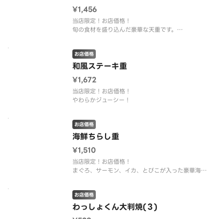
¥1,456
当店限定！お店価格！
旬の食材を盛り込んだ豪華な天重です。
季節により天ぷらの具材は変わります。
※写真はイメージです。
お店価格
和⾵ステーキ重
¥1,672
当店限定！お店価格！
やわらかジューシー！
お店価格
海鮮ちらし重
¥1,510
当店限定！お店価格！
まぐろ、サーモン、イカ、とびこが入った豪華海鮮
重！
お店価格
わっしょくん⼤判焼(３)