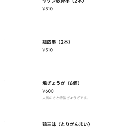
ヤゲン軟骨串（2本）
¥510
鶏皮串（2本）
¥510
焼ぎょうざ（6個）
¥600
人気のさと特製ぎょうざです。
鶏三昧（とりざんまい）