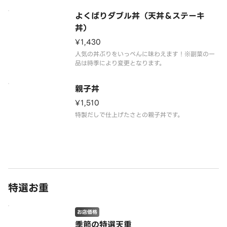
よくばりダブル丼（天丼＆ステーキ
丼）
¥1,430
人気の丼ぶりをいっぺんに味わえます！※副菜の一
品は時季により変更となります。
親子丼
¥1,510
特製だしで仕上げたさとの親子丼です。
特選お重
お店価格
季節の特選天重