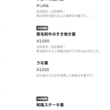
¥1,456
当店限定！お店価格！
旬の食材を盛り込んだ豪華な天重です。
季節により天ぷらの具材は変わります。
※写真はイメージです。
お店価格
黒⽑和⽜のすき焼き重
¥2,050
当店限定！お店価格！
黒毛和牛をさと特製の割り下で炊きあげました。
うな重
¥3,020
炭火焼のうなぎを使用した豪華なお重です！
お店価格
和⾵ステーキ重