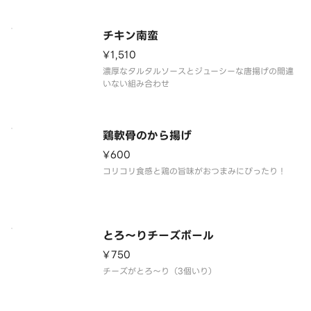
チキン南蛮
¥1,510
濃厚なタルタルソースとジューシーな唐揚げの間違
いない組み合わせ
鶏軟骨のから揚げ
¥600
コリコリ食感と鶏の旨味がおつまみにぴったり！
とろ～りチーズボール
¥750
チーズがとろ～り（3個いり）