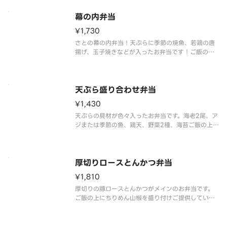
幕の内弁当
¥1,730
さとの幕の内弁当！天ぷらに季節の焼魚、若鶏の唐
揚げ、玉子焼きなどが入ったお弁当です！ご飯の上
にちりめん山椒を盛り付けご提供しています。※副
菜の一品は時季により変更となります。
天ぷら盛り合わせ弁当
¥1,430
天ぷらの具材が色々入ったお弁当です。海老2尾、ア
ジまたは季節の魚、鶏天、野菜2種、海苔ご飯の上に
ちりめん山椒を盛り付けご提供しています。※副菜
の一品は時季により変更となります。
厚切りロースとんかつ弁当
¥1,810
厚切りの豚ロースとんかつがメインのお弁当です。
ご飯の上にちりめん山椒を盛り付けご提供していま
す。※副菜の一品は時季により変更となります。