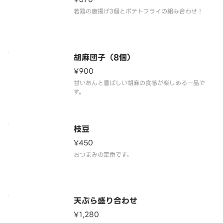
若鶏の唐揚げ3個とポテトフライの組み合わせ！
胡麻団子（8個）
¥900
甘いあんと香ばしい胡麻の食感が楽しめる一品で
す。
枝豆
¥450
おつまみの定番です。
天ぷら盛り合わせ
¥1,280