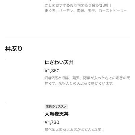
さとのおすすめお寿司の盛り合わせ8貫！
まぐろ、サーモン、海老、玉子、ローストビーフ、
甘海老、イカ、たこ
丼ぶり
にぎわい天丼
¥1,350
海老2尾と海鮮、鶏天、野菜が入ったさとの定番の天
丼です。米粉入りの天ぷらで揚げています。
店長のオススメ
大海老天丼
¥1,730
食べ応えある大海老がどどんと2尾！