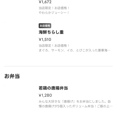
¥1,672
当店限定！お店価格！
やわらかジューシー！
お店価格
海鮮ちらし重
¥1,510
当店限定！お店価格！
まぐろ、サーモン、イカ、とびこが入った豪華海鮮
重！
お弁当
若鶏の唐揚弁当
¥1,280
みんな大好きな「唐揚げ」をお弁当にしました。自
慢の唐揚げが5個入ったボリューム弁当！ご飯の上に
ちりめん山椒を盛り付けご提供しています。※副菜
の一品は時季により変更となります。