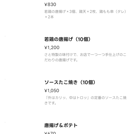
¥830
若鶏の唐揚げ×3個、鶏天×2枚、鶏もも串（タレ）
×2本
若鶏の唐揚げ（10個）
¥1,200
さと特製の味付けで、お店で一つ一つ手仕上げのこ
だわりの唐揚げです。
ソースたこ焼き（10個）
¥1,050
「外はカリッ、中はトロッ」の定番のソースたこ焼
きです。
唐揚げ＆ポテト
¥670