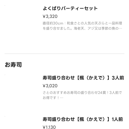
よくばりパーティーセット
¥3,320
直径約30cm：和食さとの人気の天ぷらと一品料理
を盛り合せました。海老天、アジ又は季節の魚の天
ぷら、野菜天3種、さとチキ、ハンバーグ、枝豆 ※
さとチキ・ハンバーグは1/2にカットしております
お寿司
寿司盛り合わせ【楓（かえで）】3人前
¥3,020
さとのおすすめお寿司の盛り合わせ24貫！3人前で
お得です！
まぐろ、サーモン、海老、玉子、ローストビーフ、
甘海老、イカ、たこ
寿司盛り合わせ【楓（かえで）】1人前
¥1,130