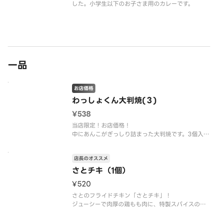
した。小学生以下のお子さま用のカレーです。
一品
お店価格
わっしょくん⼤判焼(３)
¥538
当店限定！お店価格！
中にあんこがぎっしり詰まった大判焼です。3個入り
でおトクにどうぞ。
店長のオススメ
さとチキ（1個）
¥520
さとのフライドチキン「さとチキ」！
ジューシーで肉厚の鶏もも肉に、特製スパイスのカ
リッとした衣をまとった自慢の逸品です。