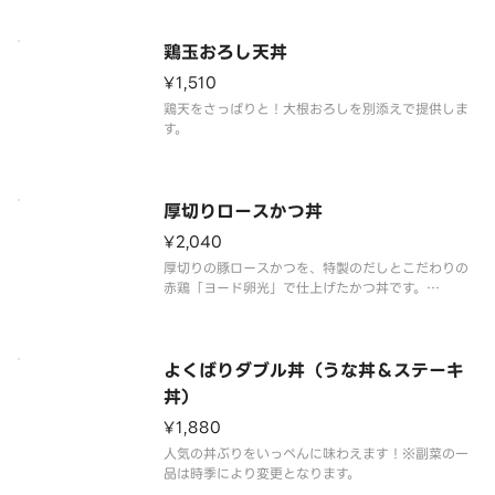
鶏玉おろし天丼
¥1,510
鶏天をさっぱりと！大根おろしを別添えで提供しま
す。
厚切りロースかつ丼
¥2,040
厚切りの豚ロースかつを、特製のだしとこだわりの
赤鶏「ヨード卵光」で仕上げたかつ丼です。
※チーズトッピングは実施しておりません。
よくばりダブル丼（うな丼＆ステーキ
丼）
¥1,880
人気の丼ぶりをいっぺんに味わえます！※副菜の一
品は時季により変更となります。