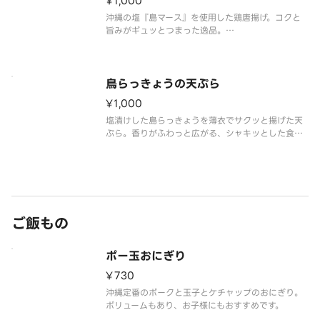
¥1,000
沖縄の塩『島マース』を使用した鶏唐揚げ。コクと
旨みがギュッとつまった逸品。
当店のランチタイムでは圧倒的人気の唐揚げをぜひ
ご自宅でお召し上がりください！
鳥らっきょうの天ぷら
¥1,000
塩漬けした島らっきょうを薄衣でサクッと揚げた天
ぷら。香りがふわっと広がる、シャキッとした食感
の一品です。ビールと相性抜群！おすすめです！
ご飯もの
ポー玉おにぎり
¥730
沖縄定番のポークと玉子とケチャップのおにぎり。
ボリュームもあり、お子様にもおすすめです。