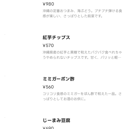
¥980
沖縄の定番おつまみ、海ぶどう。プチプチ弾ける食
感が楽しい、さっぱりとした前菜です。
紅芋チップス
¥570
沖縄県産の紅芋と黒糖で和えたパクパク食べれちゃ
うやめられないチップスです。甘く、パリッと軽く
食べられるので、女性やお子様に大人気です！
ミミガーポン酢
¥560
コリコリ食感のミミガーをぽん酢で和えた一品。さ
っぱりとしてお酒のお供に。
じーまみ豆腐
¥690