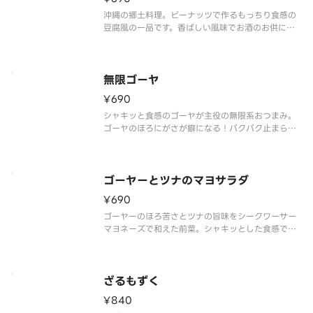
沖縄の郷土料理。ピーナッツで作るもっちり食感の
豆腐風の一品です。香ばしい風味でお酒のお供に
も。
無限ゴーヤ
¥690
シャキッと食感のゴーヤが主役の無限系おつまみ。
ゴーヤのほろにがさが癖になる！パクパク止まらな
い前菜。お酒のお供に。
ゴーヤーとツナのマヨサラダ
¥690
ゴーヤーのほろ苦さとツナの旨味をシークワーサー
マヨネーズで和えた前菜。シャキッとした食感で、
お酒のお供にぴったりの一品です。爽やかな沖縄の
おつまみです！
ざるもずく
¥840