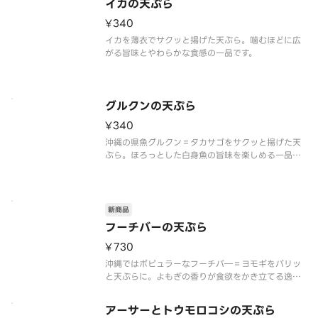
イカの天ぷら
¥340
イカを薄衣でサクッと揚げた天ぷら。噛むほどに広
がる旨味とやわらかな食感の一品です。
グルクンの天ぷら
¥340
沖縄の県魚グルクン＝タカサゴをサクッと揚げた天
ぷら。ほろっとした白身魚の旨味を楽しめる一品で
す。
グルクンは生きている時は青緑色ですが、釣り上げ
られると赤く変色するため、衣の下は鮮やかな赤色
です。
新商品
フーチバーの天ぷら
¥730
沖縄ではポピュラーなフーチバ―＝ヨモギをパリッ
と天ぷらに。よもぎの香りが食欲をかき立てる逸
品。
アーサーとトウモロコシの天ぷら