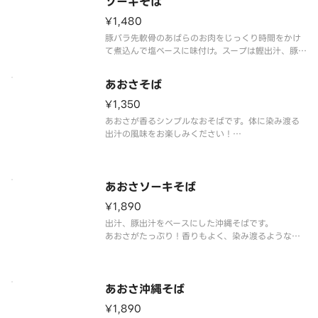
ソーキそば
¥1,480
豚バラ先軟骨のあばらのお肉をじっくり時間をかけ
て煮込んで塩ベースに味付け。スープは鰹出汁、豚
出汁をベースにした沖縄そばです。商品はスープと
麺を分けた状態での提供になっております。お客様
あおさそば
のお手元に届いた際に、冷めている場合につきまし
ては、ご自宅で温めなおしてから
¥1,350
あおさが香るシンプルなおそばです。体に染み渡る
出汁の風味をお楽しみください！
商品はスープと麺を分けてご提供しております。お
手元に届いた際に、冷めている場合につきまして
は、ご自宅で温めなおしてからお召し上がりくださ
い。
あおさソーキそば
¥1,890
出汁、豚出汁をベースにした沖縄そばです。
あおさがたっぷり！香りもよく、染み渡るような美
味しさです。
商品はスープと麺を分けた状態での提供になってお
ります。お客様のお手元に届いた際に、冷めている
場合につきましては、ご自宅で温めなおしてからお
あおさ沖縄そば
召し上がりください。
¥1,890