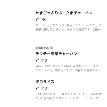
たまごっぷりポーたまチャーハン
¥1,140
ポークと玉子をたっぷり使用したチャーハンの上に
玉子を被せてケチャップをかけた逸品です。ご飯も
ののテイクアウトでは人気の商品。ボリュームあ
り！お子様にもおすすめ。
店長のオススメ
ラフテー高菜チャーハン
¥1,410
当店イチ押し激うま！刻んだ自家製ラフテーを使っ
たチャーハン。高菜とにんにくの香りが食欲そそる
逸品です！
タコライス
¥1,410
ご飯もの人気No.1！食欲そそるスパイシーな味付け
をした自家製のタコスミートとサルサソース、フレ
ッシュな野菜をたっぷりのせ、とろけるチェダーチ
ーズを一緒にご飯の上にのせた当店自慢の逸品で