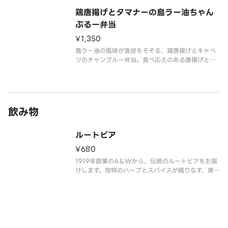
鶏唐揚げとタマナーの島ラー油ちゃん
ぷるー弁当
¥1,350
島ラー油の風味が食欲をそそる、鶏唐揚げとキャベ
ツのチャンプルー弁当。食べ応えのある唐揚げと野
菜のバランスが絶妙です。
飲み物
ルートビア
¥680
1919年創業のA＆Wから、伝統のルートビアをお届
けします。独特のハーブとスパイスが織りなす、爽や
かで奥深い味わいをお楽しみください。