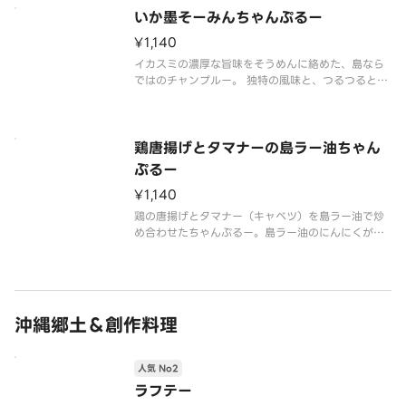
いか墨そーみんちゃんぷるー
¥1,140
イカスミの濃厚な旨味をそうめんに絡めた、島なら
ではのチャンプルー。 独特の風味と、つるつるとし
た食感をお楽しみください。
鶏唐揚げとタマナーの島ラー油ちゃん
ぷるー
¥1,140
鶏の唐揚げとタマナー（キャベツ）を島ラー油で炒
め合わせたちゃんぷるー。島ラー油のにんにくが食
欲をそそります。店舗のランチタイム人気No.2！が
っつり食べたい方におすすめ！
沖縄郷土＆創作料理
人気 No2
ラフテー