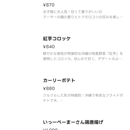
¥870
お子様に大人気！甘くて香りがいい◎
アーサーの磯の香りとトウモロコシの甘みを楽しむ
サクッと揚げた天ぷら。軽やかな食感でおつまみに
も。
紅芋コロッケ
¥840
鮮やかな紫色が特徴的な沖縄の特産野菜「紅芋」を
使用したコロッケ。ほんのり甘く、デザートのよう
な感覚で食べられます。女性やお子様に人気で、当
店のコース料理でも提供しております！
カーリーポテト
¥880
クルクルした形が特徴的！沖縄で有名なフライドポ
テトです。
コンソメのようなスパイシーな味付きで、お子様に
大人気！
いっ一ぺーまーさん鶏唐揚げ