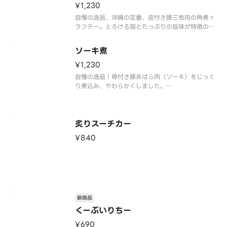
¥1,230
自慢の逸品、沖縄の定番、皮付き豚三枚肉の角煮＝
ラフテー。とろける脂とたっぷりの旨味が特徴の一
品です。ゆで卵は当日中にお召し上がりください。
ソーキ煮
¥1,230
自慢の逸品！骨付き豚あばら肉（ソーキ）をじっく
り煮込み、やわらかくしました。
口に入れるとホロっとほどけて旨みが広がります。
てぃーち自慢のソーキ煮をぜひご自宅でお召し上が
炙りスーチカー
¥840
新商品
くーぶいりちー
¥690