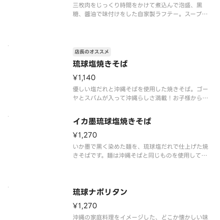
三枚肉をじっくり時間をかけて煮込んで泡盛、黒
糖、醬油で味付けをした自家製ラフテー。スープは
鰹出汁、豚出汁をベースにした沖縄そばです。
あおさたっぷり！香りが良く、染み渡る優しい味付
けです。
商品はスープと麺を分けてご提供しておりますが、
店長のオススメ
お手元に届いた際に、冷め
琉球塩焼きそば
¥1,140
優しい塩だれと沖縄そばを使用した焼きそば。ゴー
ヤとスパムが入って沖縄らしさ満載！お子様からお
年寄りまで幅広い層におすすめの逸品です。
イカ墨琉球塩焼きそば
¥1,270
いか墨で黒く染めた麺を、琉球塩だれで仕上げた焼
きそばです。麺は沖縄そばと同じものを使用してい
ます。
琉球ナポリタン
¥1,270
沖縄の家庭料理をイメージした、どこか懐かしい味