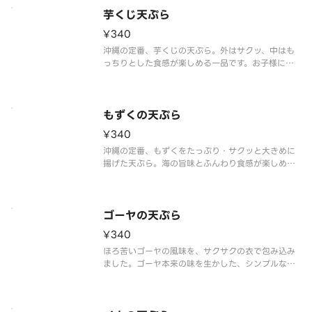
芋くじ天ぷら
¥340
沖縄の定番、芋くじの天ぷら。外はサクッ、中はも
っちりとした食感が楽しめる一品です。お子様にも
大人気商品！
もずくの天ぷら
¥340
沖縄の定番、もずくをたっぷり・サクッと大きめに
揚げた天ぷら。海の旨味とふんわり食感が楽しめる
一品です。天ぷら人気No.1のてぃーちオススメ品で
す！
ゴーヤの天ぷら
¥340
ほろ苦いゴーヤの風味を、サクサクの衣で包み込み
ました。ゴーヤ本来の味を生かした、シンプルなが
らも奥深い味わいをお楽しみください。