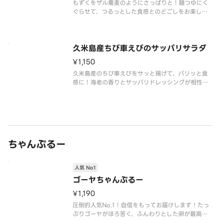
もずくをザル蕎麦のようにさっぱりと！麺つゆにく
ぐらせて、つるっとした食感とのどごしをお楽しみ
いただける、新感覚おつまみ。
久米島産ちび車えびのサッパリサラダ
¥1,150
久米島産のちび車えびをサッと揚げて、パリッと食
感に！海老の香りとサッパリドレッシングが相性抜
群！当店のコース料理でも提供しています。ボリュ
ームがあるので、2～4人でシェアがおすすめです。
ちゃんぷるー
人気 No1
ゴーヤちゃんぷるー
¥1,190
圧倒的人気No.1！自信をもってお届けします！たっ
ぷりゴーヤがほろ苦く、ふんわりとした卵が最高に