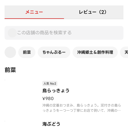
メニュー
レビュー（2）
前菜
ちゃんぷるー
沖縄郷土＆創作料理
前菜
人気 No2
鳥らっきょう
¥980
沖縄の定番おつまみ、島らっきょう。泥付きの島ら
っきょうを一つ一つ丁寧にお店で剥いて、沖縄の塩
「島マース」に付け込んでいます。香りとシャキッ
とした歯ごたえをそのまま楽しめる一品です。
海ぶどう