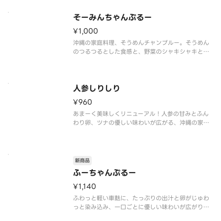
美味しい！白米がすすむ絶妙な味付け。本格沖縄料
理をぜひご自宅でお召し上がりください。
そーみんちゃんぷるー
¥1,000
沖縄の家庭料理、そうめんチャンプルー。そうめん
のつるつるとした食感と、野菜のシャキシャキとし
た食感が楽しめます。どこか懐かしい味わいです。ゴ
ーヤちゃんぷるーに続くちゃんぷるー部門No.2の人
気品です！
人参しりしり
¥960
あまーく美味しくリニューアル！人参の甘みとふん
わり卵、ツナの優しい味わいが広がる、沖縄の家庭
料理。彩りも豊かで、食卓を明るく彩ります。
新商品
ふーちゃんぷるー
¥1,140
ふわっと軽い車麩に、たっぷりの出汁と卵がじゅわ
っと染み込み、一口ごとに優しい味わいが広がりま
す