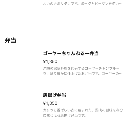
わいのナポリタンです。ポークとピーマンを使い、
甘酸っぱいソースで炒めました。麺は沖縄そばと同
じ物を使用しています。お子様に大人気です！
弁当
ゴーヤーちゃんぷるー弁当
¥1,350
沖縄の家庭料理を代表するゴーヤーチャンプルー
を、彩り豊かに仕上げたお弁当です。ゴーヤーのほ
ろ苦さと、豆腐やポークの旨味が絶妙に調和し、ご
飯が進む一品です。
唐揚げ弁当
¥1,350
カリッと香ばしい衣に包まれた、鶏肉の旨味を存分
に味わえる唐揚げ弁当です。