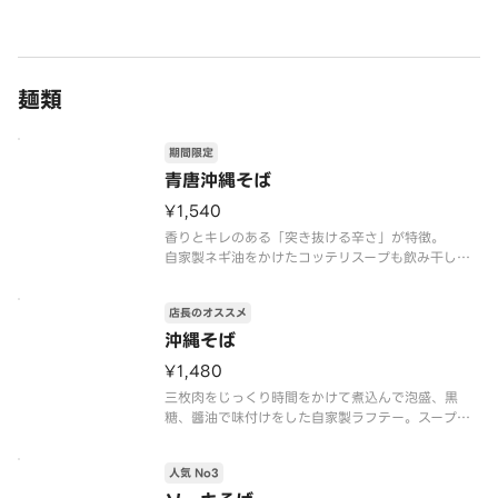
す！
麺類
期間限定
青唐沖縄そば
¥1,540
香りとキレのある「突き抜ける辛さ」が特徴。
自家製ネギ油をかけたコッテリスープも飲み干した
くなるほどうまい！
店長のオススメ
沖縄そば
¥1,480
三枚肉をじっくり時間をかけて煮込んで泡盛、黒
糖、醬油で味付けをした自家製ラフテー。スープは
鰹出汁、豚出汁をベースにした沖縄そばです。
商品はスープと麺を分けてご提供しておりますが、
人気 No3
お手元に届いた際に、冷めている場合につきまして
は、ご自宅で温めなおしてからお召し