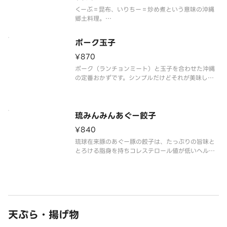
くーぶ＝昆布、いりちー＝炒め煮という意味の沖縄
郷土料理。
細切り昆布を、豚肉や野菜と一緒にじっくり炒め煮
しておばあの味を再現しました。
ポーク玉子
旨味がしっかりしみ込んだ、ほっとする味わいの一
品です。
¥870
ポーク（ランチョンミート）と玉子を合わせた沖縄
の定番おかずです。シンプルだけどそれが美味し
い！お子様に人気です！
琉みんみんあぐー餃子
¥840
琉球在来豚のあぐー豚の餃子は、たっぷりの旨味と
とろける脂身を持ちコレステロール値が低いヘルシ
ーさが特徴の餃子です。
天ぷら・揚げ物