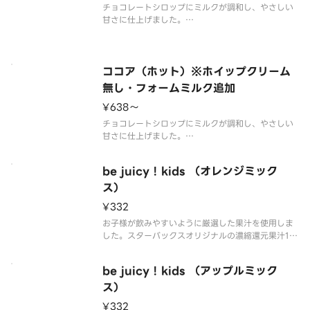
チョコレートシロップにミルクが調和し、やさしい
甘さに仕上げました。
※アレルゲン情報はスターバックス コーヒー ジャパ
ン公式ホームページでご確認ください。
※食物アレルギーについてご懸念をお持ちのお客様
は、デリバリーの利用はお控えいただき、店頭でバ
ココア（ホット）※ホイップクリーム
リスタにご相
無し・フォームミルク追加
¥638〜
チョコレートシロップにミルクが調和し、やさしい
甘さに仕上げました。
※店頭とは異なり、「ホイップクリーム無し・フォ
ームミルク追加」でお作りしております。フォーム
be juicy ! kids （オレンジミック
ミルクは性質上お届けまでの間に少なくなる可能性
があります。
ス）
※アレルゲン情報はスターバックス コーヒ
¥332
お子様が飲みやすいように厳選した果汁を使用しま
した。スターバックスオリジナルの濃縮還元果汁10
0%オレンジジュース。
※アレルゲン情報はスターバックス コーヒー ジャパ
be juicy ! kids （アップルミック
ン公式ホームページでご確認ください。
※食物アレルギーについてご懸念をお持ちのお客様
ス）
は、デリ
¥332