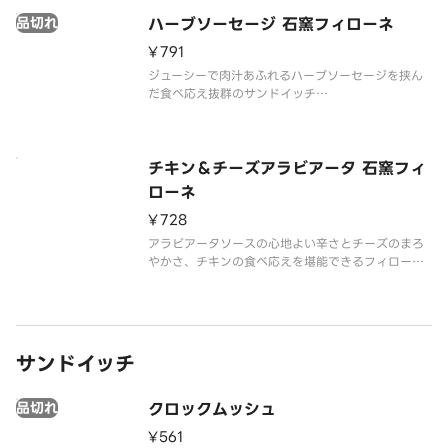
いっぱいに広がります。 外はサクッ、中はふんわ
品切れ
り、軽い食感のフィローネと具材
ハーブソーセージ 石窯フィローネ
¥791
ジューシーで肉汁あふれるハーブソーセージを挟ん
だ食べ応え抜群のサンドイッチ
※アレルゲン情報と、お届け後の温め方法について
は、スターバックス コーヒー ジャパン公式ホームペ
ージでご確認ください。
※食物アレルギーについてご懸念をお持ちのお客様
チキン＆チーズアラビアータ 石窯フィ
は、デリバリーの利
ローネ
¥728
アラビアータソースの心地よい辛さとチーズのまろ
やかさ、チキンの食べ応えを堪能できるフィローネ
※アレルゲン情報と、お届け後の温め方法について
は、スターバックス コーヒー ジャパン公式ホームペ
ージでご確認ください。
※食物アレルギーについてご懸念をお持ちのお客様
サンドイッチ
品切れ
クロックムッシュ
¥561