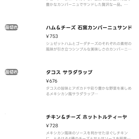
豊かなカンパーニュでサンドした贅沢な一品。
※アレルゲン情報はスターバックス コーヒー ジャパ
ン公式ホームページでご確認ください。
※食物アレルギーについてご懸念をお持ちのお客様
品切れ
は、デリバリーの利用はお控えいただき
ハム＆チーズ 石窯カンパーニュサンド
¥753
シュゼットハムとゴーダチーズのそれぞれの素材の
風味が引き立つシンプルな美味しさのカンパーニュ
※アレルゲン情報はスターバックス コーヒー ジャパ
ン公式ホームページでご確認ください。
※食物アレルギーについてご懸念をお持ちのお客様
品切れ
は、デリバリーの利用はお控えいた
タコス サラダラップ
¥676
タコスの旨味とアボカドや彩り豊かな野菜を楽しめ
るメキシカン風サラダラップ
※アレルゲン情報はスターバックス コーヒー ジャパ
ン公式ホームページでご確認ください。
※食物アレルギーについてご懸念をお持ちのお客様
は、デリバリーの利用はお控えいただき、店頭でバ
チキン＆チーズ ホットトルティーヤ
リスタ
¥728
メキシカン風味のソースを利かせたほぐしチキン
に、とろける4種のチーズとサルサソースを胚芽入