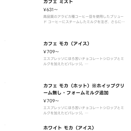
クス ラテより2ショット多い、
カフェ ミスト
¥631〜
高品質のアラビカ種コーヒー豆を使用したブリュー
ド コーヒーにスチームしたミルクを注ぎ、さらにふ
わふわのフォームミルクをのせました。
※アレルゲン情報はスターバックス コーヒー ジャパ
ン公式ホームページでご確認ください。
※食物アレルギーについてご懸念をお持ちの
カフェ モカ（アイス）
¥709〜
エスプレッソにほろ苦いチョコレートシロップとミ
ルクを加えたビバレッジ。
※アレルゲン情報はスターバックス コーヒー ジャパ
ン公式ホームページでご確認ください。
※食物アレルギーについてご懸念をお持ちのお客様
は、デリバリーの利用はお控えいただき、店頭でバ
カフェ モカ（ホット）※ホイップクリ
リスタに
ーム無し・フォームミルク追加
¥709〜
エスプレッソにほろ苦いチョコレートシロップとミ
ルクを加えたビバレッジ。
※店頭とは異なり、「ホイップクリーム無し・フォ
ームミルク追加」でお作りしております。フォーム
ホワイト モカ（アイス）
ミルクは性質上お届けまでの間に少なくなる可能性