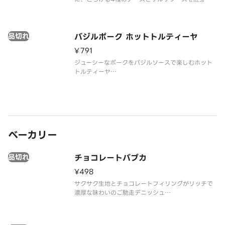
りのトルティーヤで包みました。チキンにメキシカ
ン風味のソースがよくからみ、チーズとの一体感を
楽しむことができます。
品切れ
※アレルゲン情報と、お届け後の温め方法について
バジルポーク ホットトルティーヤ
は、スタ
¥791
ジューシーなポークをバジルソースで楽しむホット
トルティーヤ
※アレルゲン情報と、お届け後の温め方法について
は、スターバックス コーヒー ジャパン公式ホームペ
ージでご確認ください。
※食物アレルギーについてご懸念をお持ちのお客様
は、デリバリーの利用はお控えいただ
ベーカリー
品切れ
チョコレートバブカ
¥498
サクサク生地とチョコレートフィリングがリッチで
濃厚な味わいのご馳走デニッシュ
※アレルゲン情報と、お届け後の温め方法について
は、スターバックス コーヒー ジャパン公式ホームペ
ージでご確認ください。