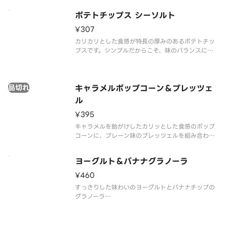
ポテトチップス シーソルト
¥307
カリカリとした食感が特長の厚みのあるポテトチッ
プスです。シンプルだからこそ、味のバランスにこ
だわりました。飽きのこない味わいをお楽しみくだ
さい。
※アレルゲン情報はスターバックス コーヒー ジャパ
品切れ
ン公式ホームページでご確認ください。
キャラメルポップコーン＆プレッツェ
※食物アレルギーについてご
ル
¥395
キャラメルを飴がけしたカリッとした食感のポップ
コーンに、プレーン味のプレッツェルを組み合わせ
ました。甘みを楽しめるポップコーン、塩味のきい
たプレッツェルの組み合わせであきが来ず、ついつ
ヨーグルト＆バナナグラノーラ
い手がのびてしまうおいしさです。
※アレルゲン情報はスターバックス コーヒー
¥460
すっきりした味わいのヨーグルトとバナナチップの
グラノーラ
※アレルゲン情報はスターバックス コーヒー ジャパ
ン公式ホームページでご確認ください。
※食物アレルギーについてご懸念をお持ちのお客様