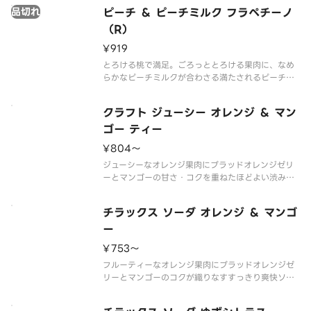
うな、果肉感やみずみずしさを味わえる夏にぴった
品切れ
ピーチ ＆ ピーチミルク フラペチーノ
りの贅沢感を味わえる一杯。「ネーブルオレンジ」
を主体とした華やかな甘みと「
（R）
¥919
とろける桃で満足。ごろっととろける果肉に、なめ
らかなピーチミルクが合わさる満たされるピーチ。
さっぱりとした味わいの無脂肪ミルクを使用し、ピ
ーチならではの香りや甘みを感じられるフラペチー
クラフト ジューシー オレンジ ＆ マン
ノ（R）。さっぱりとした味わいの無脂肪ミルクを使
用してピーチならではの味わい
ゴー ティー​
¥804〜
ジューシーなオレンジ果肉にブラッドオレンジゼリ
ーとマンゴーの甘さ・コクを重ねたほどよい渋みの
大人のティー。ジューシーなオレンジ果肉とマンゴ
ー果汁、ぷるっとしたブラッドオレンジゼリーに、
チラックス ソーダ オレンジ ＆ マンゴ
程よく渋みのあるブラック ティーを合わせた、シン
プルに素材を楽しむ大人の贅沢
ー​​
¥753〜
フルーティーなオレンジ果肉にブラッドオレンジゼ
リーとマンゴーのコクが織りなすすっきり爽快ソー
ダ。すっきりとオレンジを楽しむ香るソーダ。グリー
ンシトラスの香りでリフレッシュする、フルーツ×