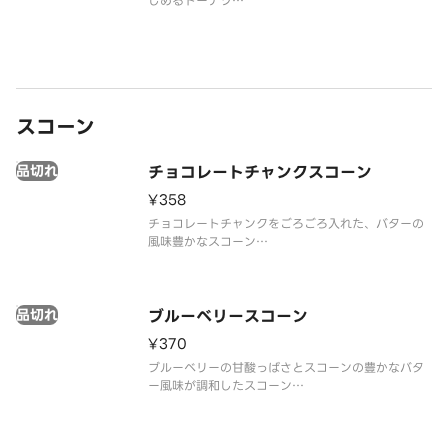
しめるドーナツ
※アレルゲン情報はスターバックス コーヒー ジャパ
ン公式ホームページでご確認ください。
※食物アレルギーについてご懸念をお持ちのお客様
は、デリバリーの利用はお控えいただき、店頭でバ
リスタにご相談くだ
スコーン
品切れ
チョコレートチャンクスコーン
¥358
チョコレートチャンクをごろごろ入れた、バターの
風味豊かなスコーン
※アレルゲン情報と、お届け後の温め方法について
は、スターバックス コーヒー ジャパン公式ホームペ
ージでご確認ください。
品切れ
※食物アレルギーについてご懸念をお持ちのお客様
ブルーベリースコーン
は、デリバリーの利用はお控え
¥370
ブルーベリーの甘酸っぱさとスコーンの豊かなバタ
ー風味が調和したスコーン
※アレルゲン情報と、お届け後の温め方法について
は、スターバックス コーヒー ジャパン公式ホームペ
ージでご確認ください。