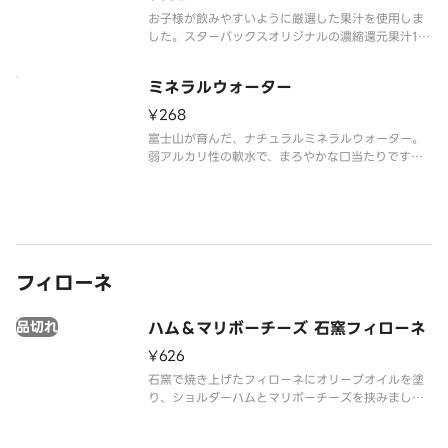
お子様が飲みやすいように厳選した果汁を使用しま
した。スターバックスオリジナルの濃縮還元果汁10
0%アップルジュース。
※アレルゲン情報はスターバックス コーヒー ジャパ
ミネラルウォーター
ン公式ホームページでご確認ください。
※食物アレルギーについてご懸念をお持ちのお客様
¥268
は、デリ
富士山が育んだ、ナチュラルミネラルウォーター。
弱アルカリ性の軟水で、まろやかな口当たりです。
※アレルゲン情報はスターバックス コーヒー ジャパ
ン公式ホームページでご確認ください。
※食物アレルギーについてご懸念をお持ちのお客様
は、デリバリーの利用はお控えいた
フィローネ
品切れ
ハム＆マリボーチーズ 石窯フィローネ
¥626
石窯で焼き上げたフィローネにオリーブオイルを塗
り、ショルダーハムとマリボーチーズを挟みまし
た。一口頬張ると、2度スモークをかけたハムの香り
高さと深い味わい、チーズのまろやかさとコクが口