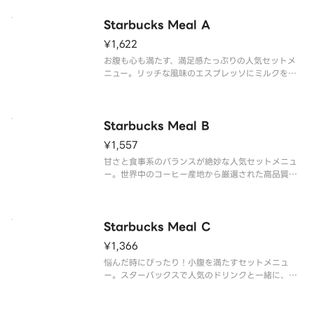
ルソースで味わう「バジルポーク ホットトルティー
ヤ」を組み合わせまし
Starbucks Meal A
¥1,622
お腹も心も満たす、満足感たっぷりの人気セットメ
ニュー。リッチな風味のエスプレッソにミルクをた
っぷりと注いだスターバックス ラテと一緒に、お好
みのフードをお選びください。ドリンクはスターバ
ックス ラテ、ブリュード コーヒーからお選び頂けま
す。
Starbucks Meal B
※アレルゲン情報と
¥1,557
甘さと食事系のバランスが絶妙な人気セットメニュ
ー。世界中のコーヒー産地から厳選された高品質の
アラビカ種コーヒー豆を使用したブリュード コーヒ
ーと一緒に、お好みのフードをお選びください。ド
リンクはスターバックス ラテ、ブリュード コーヒー
からお選び頂けます。
Starbucks Meal C
※
¥1,366
悩んだ時にぴったり！小腹を満たすセットメニュ
ー。スターバックスで人気のドリンクと一緒に、お
好みのトルティーヤをお選び頂けます。
※アレルゲン情報と、お届け後の温め方法について
は、スターバックス コーヒー ジャパン公式ホームペ