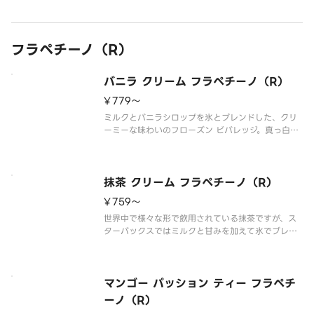
ージでご確認ください。
※食物アレル
フラペチーノ（R）
バニラ クリーム フラペチーノ（R）
¥779〜
ミルクとバニラシロップを氷とブレンドした、クリ
ーミーな味わいのフローズン ビバレッジ。真っ白な
見た目も爽やかです。
※アレルゲン情報はスターバックス コーヒー ジャパ
ン公式ホームページでご確認ください。
※食物アレルギーについてご懸念をお持ちのお客様
抹茶 クリーム フラペチーノ（R）
は、デリバ
¥759〜
世界中で様々な形で飲用されている抹茶ですが、ス
ターバックスではミルクと甘みを加えて氷でブレン
ドしたリフレッシングなフラペチーノ（R）に仕上げ
ました。
※アレルゲン情報はスターバックス コーヒー ジャパ
ン公式ホームページでご確認ください。
マンゴー パッション ティー フラペチ
※食物アレルギーについ
ーノ（R）