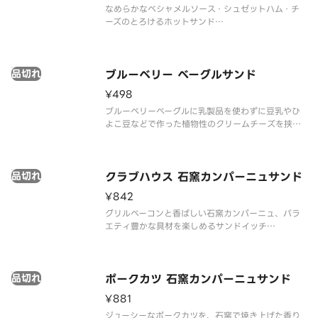
なめらかなベシャメルソース・シュゼットハム・チ
ーズのとろけるホットサンド
※アレルゲン情報と、お届け後の温め方法について
は、スターバックス コーヒー ジャパン公式ホームペ
ージでご確認ください。
品切れ
※食物アレルギーについてご懸念をお持ちのお客様
ブルーベリー ベーグルサンド
は、デリバリーの利用
¥498
ブルーベリーベーグルに乳製品を使わずに豆乳やひ
よこ豆などで作った植物性のクリームチーズを挟ん
だベーグルサンド
※アレルゲン情報はスターバックス コーヒー ジャパ
ン公式ホームページでご確認ください。
品切れ
※食物アレルギーについてご懸念をお持ちのお客様
クラブハウス 石窯カンパーニュサンド
は、デリバリーの
¥842
グリルベーコンと香ばしい石窯カンパーニュ、バラ
エティ豊かな具材を楽しめるサンドイッチ
※アレルゲン情報はスターバックス コーヒー ジャパ
ン公式ホームページでご確認ください。
※食物アレルギーについてご懸念をお持ちのお客様
品切れ
は、デリバリーの利用はお控えいただき、店
ポークカツ 石窯カンパーニュサンド
¥881
ジューシーなポークカツを、石窯で焼き上げた香り