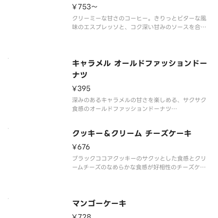
¥753〜
クリーミーな甘さのコーヒー。きりっとビターな風
味のエスプレッソと、コク深い甘みのソースを合わ
せた、クリーミーなコーヒー。
※アレルゲン情報はスターバックス コーヒー ジャパ
ン公式ホームページでご確認ください。
※食物アレルギーについてご懸念をお持ちのお客様
キャラメル オールドファッションドー
は、
ナツ
¥395
深みのあるキャラメルの甘さを楽しめる、サクサク
食感のオールドファッションドーナツ
※アレルゲン情報はスターバックス コーヒー ジャパ
ン公式ホームページでご確認ください。
クッキー＆クリーム チーズケーキ
※食物アレルギーについてご懸念をお持ちのお客様
は、デリバリーの利用はお控えいただき、店頭で
¥676
ブラックココアクッキーのサクッとした食感とクリ
ームチーズのなめらかな食感が好相性のチーズケー
キ
※アレルゲン情報はスターバックス コーヒー ジャパ
ン公式ホームページでご確認ください。
※食物アレルギーについてご懸念をお持ちのお客様
マンゴーケーキ
は、デリバリーの利用はお控えい
¥728