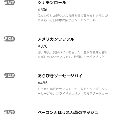
品切れ
※食物アレルギーについてご懸念をお持ちのお客様
シナモンロール
は、デリバリーの
¥536
ふんわりした軽やかな食感と香り豊かなシナモンが
じゅわっと口の中に広がるシナモンロール
※アレルゲン情報と、お届け後の温め方法について
は、スターバックス コーヒー ジャパン公式ホームペ
ージでご確認ください。
品切れ
※食物アレルギーについてご懸念をお持ちのお客様
アメリカンワッフル
は、デリ
¥370
卵、牛乳、発酵バターを使った、豊かな風味と香り
を楽しめるワッフルです。片面にトッピングしたザ
ラメ糖がシャリシャリとした食感のアクセントにな
っています。あたためることで引き立つ、さっくり
軽い食感と、香ばしさをお楽しみください。
品切れ
※アレルゲン情報と、お届け後の温め
あらびきソーセージパイ
¥485
しっかり熟成させたスモーキーなあらびきポークソ
ーセージを、フライドオニオン・粒マスタードと一
緒にパイ生地で包み、香ばしく焼き上げました。 パ
イ生地にトッピングされたパルメザンチーズと中の
フライドオニオンで、より香ばしさと味わい深いコ
品切れ
クを加え、粒マスタードで全体
ベーコンとほうれん草のキッシュ