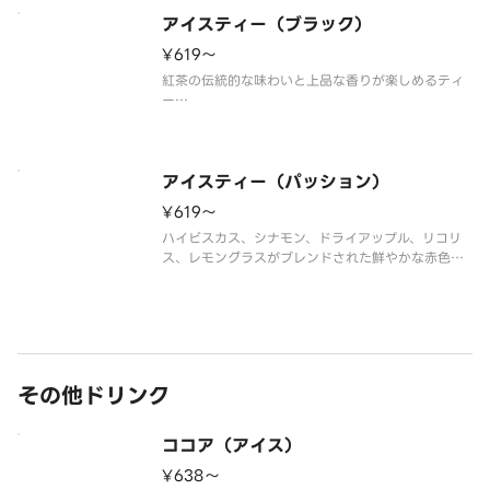
りの中に、さわやかで上質な香りが漂うティー ラテ
で、リラックスしたひとと
アイスティー（ブラック）
¥619〜
紅茶の伝統的な味わいと上品な香りが楽しめるティ
ー
※アレルゲン情報はスターバックス コーヒー ジャパ
ン公式ホームページでご確認ください。
※食物アレルギーについてご懸念をお持ちのお客様
は、デリバリーの利用はお控えいただき、店頭でバ
アイスティー（パッション）
リスタにご相談ください。
¥619〜
※そ
ハイビスカス、シナモン、ドライアップル、リコリ
ス、レモングラスがブレンドされた鮮やかな赤色の
ノンカフェインのハーブティーです。
※アレルゲン情報はスターバックス コーヒー ジャパ
ン公式ホームページでご確認ください。
※食物アレルギーについてご懸念をお持ちのお客
その他ドリンク
ココア（アイス）
¥638〜