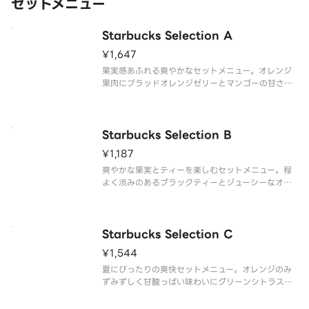
セットメニュー
Starbucks Selection A
¥1,647
果実感あふれる爽やかなセットメニュー。オレンジ
果肉にブラッドオレンジゼリーとマンゴーの甘さと
コクを合わせた「ぎゅぎゅっと オレンジ ＆ マンゴ
ー フラペチーノ（R）」と、マンゴーのさわやかで
濃厚な甘みに、まろやかなマンゴーミルクムースを
重ねた「マンゴーケーキ」
Starbucks Selection B
¥1,187
爽やかな果実とティーを楽しむセットメニュー。程
よく渋みのあるブラックティーとジューシーなオレ
ンジ果肉にブラッドオレンジゼリーとマンゴーのコ
クを重ねた「クラフト ジューシー オレンジ ＆ マン
ゴー ティー」に、爽やかなレモンの味わいが広がる
しっとり食感の「レモン
Starbucks Selection C
¥1,544
夏にぴったりの爽快セットメニュー。オレンジのみ
ずみずしく甘酸っぱい味わいにグリーンシトラスの
香りと弾ける炭酸を合わせた「チラックス ソーダ オ
レンジ ＆ マンゴー」と、ジューシーなポークをバジ