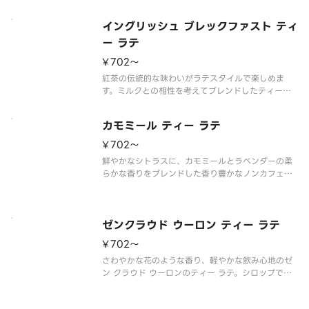
ン公式ホームページでご確認ください。
※食物アレルギーについてご懸念をお持ちのお客様
イングリッシュ ブレックファスト ティ
は
ー ラテ
¥702〜
紅茶の伝統的な味わいがラテスタイルで楽しめま
す。ミルクとの相性を考えてブレンドしたティー
に、温かなスチームミルクとふんわりフォームミル
クで仕上げました。上品な香りと優しい風味が特徴
カモミール ティー ラテ
です。
※アレルゲン情報はスターバックス コーヒー ジャパ
¥702〜
ン公式ホームページでご
鮮やかなシトラスに、カモミールとラベンダーの柔
らかな香りをブレンドした香り豊かなノンカフェイ
ンのティー ラテ。一口飲むとミルクの甘さの中に華
やかな香りを感じることができます。
※アレルゲン情報はスターバックス コーヒー ジャパ
ン公式ホームページでご確認ください
ゼンクラウド ウーロン ティー ラテ
¥702〜
さわやかな花のような香り、軽やかな飲み心地のゼ
ン クラウド ウーロンのティー ラテ。シロップでほ
んのり甘さをプラスし、スチームミルクとふんわり
フォームミルクで仕上げています。ミルクの甘い香