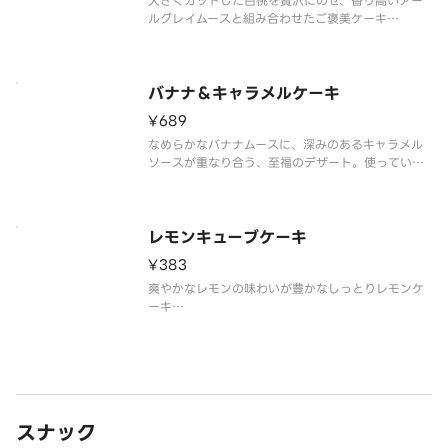
大きくカットした白桃を贅沢にのせ、香り高いアー
ルグレイムースと組み合わせたご褒美ケーキ
※アレルゲン情報はスターバックス コーヒー ジャパ
ン公式ホームページでご確認ください。
※食物アレルギーについてご懸念をお持ちのお客様
は、デリバリーの利用はお控えいただき、
バナナ＆キャラメルケーキ
¥689
なめらかなバナナムースに、深みのあるキャラメル
ソースが重なり合う、至福のデザート。使っている
バナナは100％もったいないバナナです。
※アレルゲン情報はスターバックス コーヒー ジャパ
ン公式ホームページでご確認ください。
※食物アレルギーについてご懸念をお持ち
レモンキューブケーキ
¥383
爽やかなレモンの味わいが豊かなしっとりレモンケ
ーキ
※アレルゲン情報はスターバックス コーヒー ジャパ
ン公式ホームページでご確認ください。
※食物アレルギーについてご懸念をお持ちのお客様
は、デリバリーの利用はお控えいただき、店頭でバ
リスタにご相談ください。
※
スナック