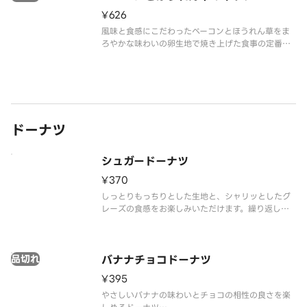
¥626
風味と食感にこだわったベーコンとほうれん草をま
ろやかな味わいの卵生地で焼き上げた食事の定番キ
ッシュ
※アレルゲン情報と、お届け後の温め方法について
は、スターバックス コーヒー ジャパン公式ホームペ
ージでご確認ください。
※食物アレルギーについてご懸念をお持ちの
ドーナツ
シュガードーナツ
¥370
しっとりもっちりとした生地と、シャリッとしたグ
レーズの食感をお楽しみいただけます。繰り返し食
べたくなる、あきのこない味わいです。
※アレルゲン情報はスターバックス コーヒー ジャパ
ン公式ホームページでご確認ください。
品切れ
※食物アレルギーについてご懸念をお持ちのお
バナナチョコドーナツ
¥395
やさしいバナナの味わいとチョコの相性の良さを楽