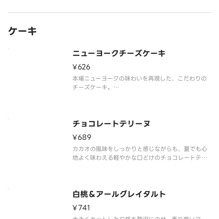
※食物アレルギーについてご懸念をお持ちのお客様
は、デリバリーの利用は
ケーキ
ニューヨークチーズケーキ
¥626
本場ニューヨークの味わいを再現した、こだわりの
チーズケーキ。
※アレルゲン情報はスターバックス コーヒー ジャパ
ン公式ホームページでご確認ください。
※食物アレルギーについてご懸念をお持ちのお客様
は、デリバリーの利用はお控えいただき、店頭でバ
チョコレートテリーヌ
リスタにご相談くだ
¥689
カカオの風味をしっかりと感じながらも、夏でも心
地よく味わえる軽やかな口どけのチョコレートテリ
ーヌ
※アレルゲン情報はスターバックス コーヒー ジャパ
ン公式ホームページでご確認ください。
※食物アレルギーについてご懸念をお持ちのお客様
白桃＆アールグレイタルト
は、デリバリーの利用はお控え
¥741