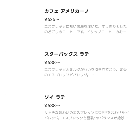
は、デリバリーの利用はお控えいただき、店頭でバ
リスタにご相談ください。
カフェ アメリカーノ
※その他のカス
¥626〜
エスプレッソに熱いお湯を注いだ、すっきりとした
のどごしのコーヒーです。ドリップコーヒーのお好
きな方にもおすすめです。
※アレルゲン情報はスターバックス コーヒー ジャパ
ン公式ホームページでご確認ください。
※食物アレルギーについてご懸念をお持ちのお客様
スターバックス ラテ
は、デリ
¥638〜
エスプレッソとミルクが互いを引き立て合う、定番
のエスプレッソビバレッジ。
※アレルゲン情報はスターバックス コーヒー ジャパ
ン公式ホームページでご確認ください。
※食物アレルギーについてご懸念をお持ちのお客様
は、デリバリーの利用はお控えいただき、店頭でバ
ソイ ラテ
リスタ
¥638〜
リッチな味わいのエスプレッソに豆乳*を合わせたビ
バレッジ。エスプレッソと豆乳*のバランスが絶妙
で、やさしい味わいをお楽しみいただけます。
※アレルゲン情報はスターバックス コーヒー ジャパ