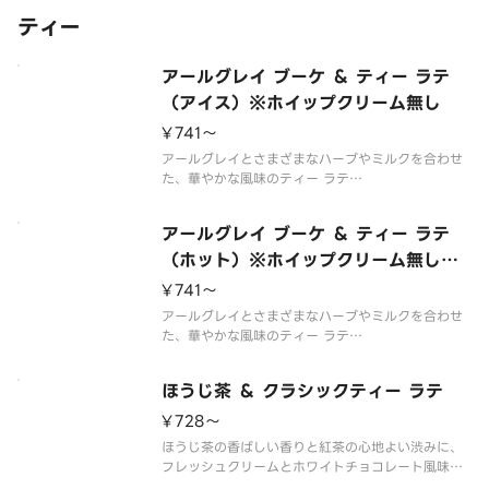
ティー
アールグレイ ブーケ ＆ ティー ラテ
（アイス）※ホイップクリーム無し
¥741〜
アールグレイとさまざまなハーブやミルクを合わせ
た、華やかな風味のティー ラテ
※店頭とは異なり、「ホイップクリーム無し」でお
作りしております。
アールグレイ ブーケ ＆ ティー ラテ
※アレルゲン情報はスターバックス コーヒー ジャパ
ン公式ホームページでご確認ください。
（ホット）※ホイップクリーム無し・
※食物アレルギーについてご懸
フォームミルク追加
¥741〜
アールグレイとさまざまなハーブやミルクを合わせ
た、華やかな風味のティー ラテ
※店頭とは異なり、「ホイップクリーム無し・フォ
ームミルク追加」でお作りしております。フォーム
ほうじ茶 ＆ クラシックティー ラテ
ミルクは性質上お届けまでの間に少なくなる可能性
があります。
¥728〜
※アレルゲン情報はスターバック
ほうじ茶の香ばしい香りと紅茶の心地よい渋みに、
フレッシュクリームとホワイトチョコレート風味の
シロップを合わせたティー ラテです。甘くクリーミ