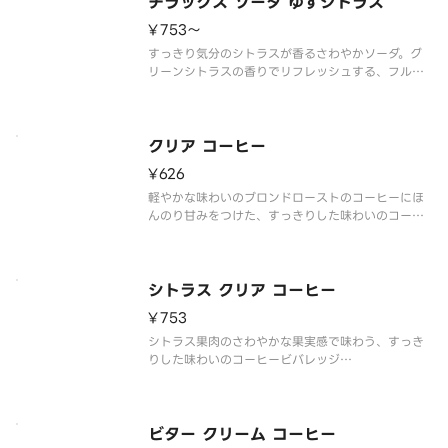
チラックス ソーダ ゆずシトラス
ソーダのビバレッジ。フルーティーで爽やかなオレ
ンジ果肉とマンゴー果汁を合わ
¥753〜
すっきり気分のシトラスが香るさわやかソーダ。グ
リーンシトラスの香りでリフレッシュする、フルー
ツ×ソーダのビバレッジ。ゆず果皮、グレープフル
ーツ＆オレンジ果皮、オレンジ果汁とソーダにスタ
ーバックスオリジナルのグリーンシトラスフレーバ
ーシロップを合わせたビバレッジ
クリア コーヒー
¥626
軽やかな味わいのブロンドローストのコーヒーにほ
んのり甘みをつけた、すっきりした味わいのコーヒ
ービバレッジ
※アレルゲン情報はスターバックス コーヒー ジャパ
ン公式ホームページでご確認ください。
※食物アレルギーについてご懸念をお持ちのお客様
シトラス クリア コーヒー
は、デリバリーの利用
¥753
シトラス果肉のさわやかな果実感で味わう、すっき
りした味わいのコーヒービバレッジ
※アレルゲン情報はスターバックス コーヒー ジャパ
ン公式ホームページでご確認ください。
※食物アレルギーについてご懸念をお持ちのお客様
は、デリバリーの利用はお控えいただき、店頭でバ
ビター クリーム コーヒー