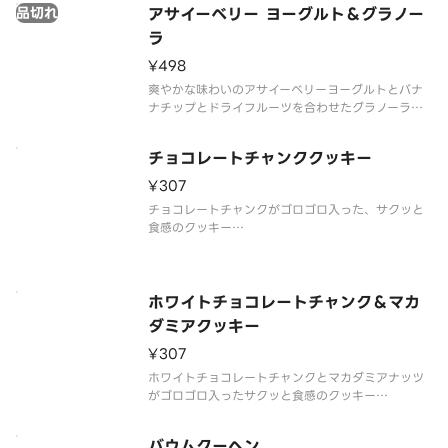
品切れ
は、デリバリーの利用はお控えいただき、店頭でバ
アサイーベリー ヨーグルト＆グラノー
リスタにご相談ください
ラ
¥498
爽やかな味わいのアサイーベリーヨーグルトとバナ
ナチップとドライフルーツを合わせたグラノーラ
※アレルゲン情報はスターバックス コーヒー ジャパ
ン公式ホームページでご確認ください。
チョコレートチャンククッキー
※食物アレルギーについてご懸念をお持ちのお客様
は、デリバリーの利用はお控えいただ
¥307
チョコレートチャンクがゴロゴロ入った、サクッと
食感のクッキー
※アレルゲン情報はスターバックス コーヒー ジャパ
ン公式ホームページでご確認ください。
※食物アレルギーについてご懸念をお持ちのお客様
は、デリバリーの利用はお控えいただき、店頭でバ
ホワイトチョコレートチャンク＆マカ
リスタにご相談くだ
ダミアクッキー
¥307
ホワイトチョコレートチャンクとマカダミアナッツ
がゴロゴロ入ったサクッと食感のクッキー
※アレルゲン情報はスターバックス コーヒー ジャパ
ン公式ホームページでご確認ください。
バウムクーヘン