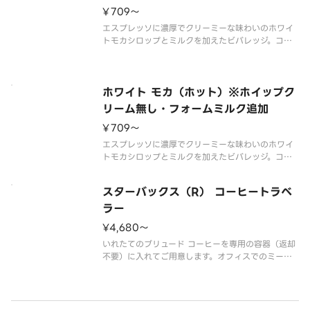
があります。
¥709〜
※アレルゲン情報はスターバックス コ
エスプレッソに濃厚でクリーミーな味わいのホワイ
トモカシロップとミルクを加えたビバレッジ。コー
ヒーとホワイトチョコレート風味が織りなすやわら
かなハーモニーと共に、ちょっと贅沢なひと時をゆ
っくりとお過ごしください。
※アレルゲン情報はスターバックス コーヒー ジャ
ホワイト モカ（ホット）※ホイップク
リーム無し・フォームミルク追加
¥709〜
エスプレッソに濃厚でクリーミーな味わいのホワイ
トモカシロップとミルクを加えたビバレッジ。コー
ヒーとホワイトチョコレート風味が織りなすやわら
かなハーモニーと共に、ちょっと贅沢なひと時をゆ
スターバックス（R） コーヒートラベ
っくりとお過ごしください。
※店頭とは異なり、「ホイップクリーム無し・フォ
ラー
ー
¥4,680〜
いれたてのブリュード コーヒーを専用の容器（返却
不要）に入れてご用意します。オフィスでのミーテ
ィング、イベント会場、ご近所の集まりなどニーズ
に合わせてスターバックスのコーヒーを楽しんでみ
ませんか？約12杯分と付属品がセットとなります。
【デリバリーでのご注文に