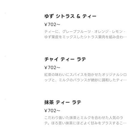
ーな味わいと、すっきりした味わい。飲み進めるう
ちに変化する香りと味わいをお楽しみください。
※アレルゲン情報はスターバッ
ゆず シトラス & ティー
¥702〜
ティーに、グレープフルーツ・オレンジ・レモン・
ゆず果皮をミックスしたシトラス果肉を組み合わせ
ました。ホットはイングリッシュ ブレックファスト
ティーを使用し、香り高くすっきりとした飲み心地
に仕上げています。さわやかで香り豊かなティービ
バレッジで、リラックスした
チャイ ティー ラテ
¥702〜
紅茶の味わいにスパイスを効かせたオリジナルシロ
ップと、ミルクのバランスが絶妙に調和したティー
ラテ。まろやかなスパイス感と深いコクが特徴のテ
ィー ラテです。
※アレルゲン情報はスターバックス コーヒー ジャパ
ン公式ホームページでご確認ください。
抹茶 ティー ラテ
※食物アレルギ
¥702〜
こだわり抜いた抹茶とミルクを合わせた人気のラ
テ。ほろ苦い抹茶にほどよく甘みをプラスすること
で、より深い味わいが楽しめます。
※アレルゲン情報はスターバックス コーヒー ジャパ