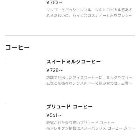
¥753〜
マンゴーとパッションフルーツのトロピカル感あふ
れる味わいに、ハイビスカスティーと氷をブレンド
した、フルーティーな味わいのフローズン ビバレッ
ジ。
※アレルゲン情報はスターバックス コーヒー ジャパ
ン公式ホームページでご確認ください。
※食物アレルギーについてご
コーヒー
スイートミルクコーヒー
¥728〜
店舗で抽出したアイスコーヒーに、ミルクやクリー
ムなどを様々なテクスチャ―で組み合わせ、三層構
造に仕上げたコーヒービバレッジです。カップの底
にフレッシュクリームとホワイトチョコレート風味
のシロップとバニラ風味のシロップを入れ、コクの
ある濃厚な味わいの層を作りまし
ブリュード コーヒー
¥561〜
厳選された香り高いブリュード コーヒー
※アレルゲン情報はスターバックス コーヒー ジャパ
ン公式ホームページでご確認ください。
※食物アレルギーについてご懸念をお持ちのお客様