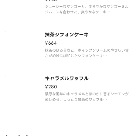
ジューシーなマンゴーと、まろやかなマンゴーミル
クムースを合わせた、爽やかなケーキ
※アレルゲン情報はスターバックス コーヒー ジャパ
ン公式ホームページでご確認ください。
※食物アレルギーについてご懸念をお持ちのお客様
は、デリバリーの利用はお控えいただき、店頭で
抹茶シフォンケーキ
¥664
抹茶のほろ苦さと、ホイップクリームのやさしい甘
さが絶妙に調和したシフォンケーキ
※アレルゲン情報はスターバックス コーヒー ジャパ
ン公式ホームページでご確認ください。
※食物アレルギーについてご懸念をお持ちのお客様
は、デリバリーの利用はお控えいただき、店頭でバ
キャラメルワッフル
¥280
濃厚な風味のキャラメルとほのかに香るシナモンが
楽しめる、しっとり食感のワッフル
※アレルゲン情報はスターバックス コーヒー ジャパ
ン公式ホームページでご確認ください。
※食物アレルギーについてご懸念をお持ちのお客様
は、デリバリーの利用はお控えいただき、店頭でバ