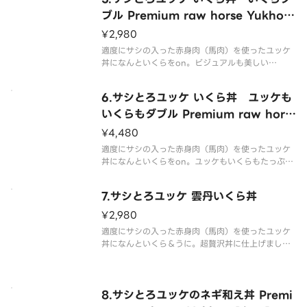
ブル Premium raw horse Yukhoe
Rice Bowl with Double Salmon
¥2,980
Roe
適度にサシの入った赤身肉（馬肉）を使ったユッケ
丼になんといくらをon。ビジュアルも美しい
※予めタレを絡めておりますが、お好みによって付
属のタレを掛けてお召し上がり下さい。
6.サシとろユッケ いくら丼 ユッケも
いくらもダブル Premium raw hors
e Yukhoe Rice Bowl with Double
¥4,480
Salmon Roe and Yukhoe
適度にサシの入った赤身肉（馬肉）を使ったユッケ
丼になんといくらをon。ユッケもいくらもたっぷり
楽しみたい方はこちら
※予めタレを絡めておりますが、お好みによって付
7.サシとろユッケ 雲丹いくら丼
属のタレを掛けてお召し上がり下さい。
¥2,980
適度にサシの入った赤身肉（馬肉）を使ったユッケ
丼になんといくら＆うに。超贅沢丼に仕上げました
※予めタレを絡めておりますが、お好みによって付
属のタレを掛けてお召し上がり下さい。
8.サシとろユッケのネギ和え丼 Premi