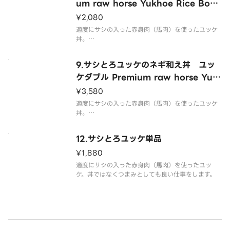
um raw horse Yukhoe Rice Bowl
with a Green Onion Salad
¥2,080
適度にサシの入った赤身肉（馬肉）を使ったユッケ
丼。
※予めタレを絡めておりますが、お好みによって付
属のタレを掛けてお召し上がり下さい。
9.サシとろユッケのネギ和え丼 ユッ
ケダブル Premium raw horse Yuk
hoe Rice Bowl with a Green Oni
¥3,580
on Salad （Double Yukhoe）
適度にサシの入った赤身肉（馬肉）を使ったユッケ
丼。
※予めタレを絡めておりますが、お好みによって付
属のタレを掛けてお召し上がり下さい。
12.サシとろユッケ単品
¥1,880
適度にサシの入った赤身肉（馬肉）を使ったユッ
ケ。丼ではなくつまみとしても良い仕事をします。