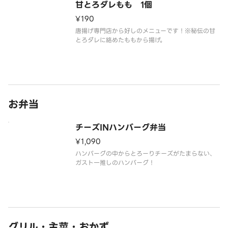
甘とろダレもも 1個
¥190
唐揚げ専門店から好しのメニューです！※秘伝の甘
とろダレに絡めたももから揚げ。
お弁当
チーズINハンバーグ弁当
¥1,090
ハンバーグの中からとろーりチーズがたまらない、
ガスト一推しのハンバーグ！
グリル・主菜・おかず