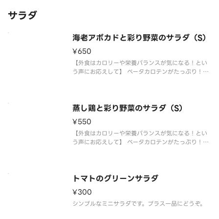
サラダ
海老アボカドと彩り野菜のサラダ（S）
¥650
【外食はカロリーや栄養バランスが気になる！とい
う声にお応えして】 ベータカロテンがたっぷり！栄
養価の高い“野菜の王様” 特にサラダで美味しく召し
上がれる国産ケールを使用したサラダが新登場。タ
ンパク質が豊富な海老、食べ応えもバッチリのアボ
カドを組み合わせたボリュ
蒸し鶏と彩り野菜のサラダ（S）
¥550
【外食はカロリーや栄養バランスが気になる！とい
う声にお応えして】 ベータカロテンがたっぷり！栄
養価の高い“野菜の王様” 特にサラダで美味しく召し
上がれる国産ケールを使用したサラダが新登場。タ
ンパク質が豊富な蒸し鶏を使用したボリューム満点
のサラダです。コブドレッ
トマトのグリーンサラダ
¥300
シンプルなミニサラダです。プラス一品にどうぞ。