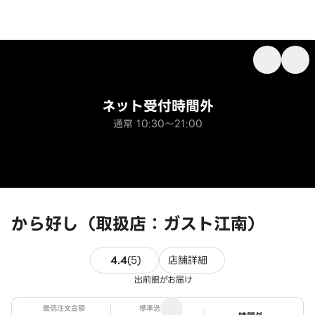
ネット受付時間外
通常 10:30～21:00
から好し（取扱店：ガスト江南）
5件のレビュー
4.4
(
5
)
店舗詳細
出前館がお届け
最低注文金額
標準送料