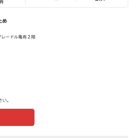
1円
ため
 クレードル亀有２階
さい。