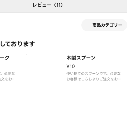
レビュー（11）
商品カテゴリー
化しております
ーク
木製スプーン
¥10
す。必要な
使い捨てのスプーンです。必要な
注文をお願
お客様はこちらよりご注文をお願
年5月よ
いいたします。※2023年5月よ
しておりま
りカトラリーを有料化しておりま
程よろしく
す。ご理解とご協力の程よろしく
写真はイメ
お願いいたします。※写真はイメ
ージです。