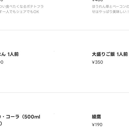
つい食べたくなるポテトフラ
ほうれん草とベーコン
す一人でもシェアでもOK
せはやっぱり美味しい
ん 1人前
大盛りご飯 1人前
00
¥350
・コーラ（500ml
綾鷹
t）
¥190