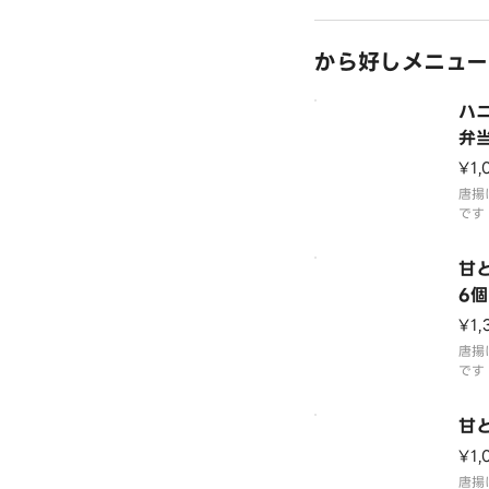
す。
お願
ージ
から好しメニュー
ハ
弁
¥1,
唐揚
です
ード
番の
甘
す。
6個
¥1,
唐揚
です
もも
す。
甘
¥1,
唐揚