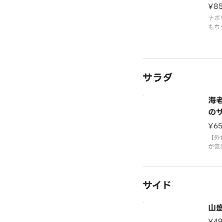
¥8
ナポ
もち
たっ
組み
しめ
サラダ
海
の
¥6
【外
が気
て】
り！
特に
サイド
る国
新登
老、
山
ドを
¥4