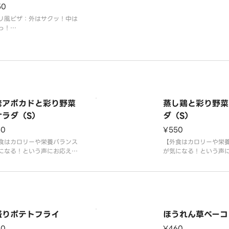
50
リ風ピザ：外はサクッ！中は
っ！
ぷりのコーンとマヨネーズの
合わせで大人から子供まで楽
るピザです。
老アボカドと彩り野菜
蒸し鶏と彩り野菜
サラダ（S）
ダ（S）
50
¥550
食はカロリーや栄養バランス
【外食はカロリーや栄
になる！という声にお応えし
が気になる！という声
 ベータカロテンがたっぷ
て】 ベータカロテンが
栄養価の高い“野菜の王様”
り！栄養価の高い“野菜
サラダで美味しく召し上がれ
特にサラダで美味しく
産ケールを使用したサラダが
る国産ケールを使用し
場。タンパク質が豊富な海
新登場。タンパク質が
食べ応えもバッチリのアボカ
鶏を使用したボリュー
盛りポテトフライ
ほうれん草ベーコ
組み合わせたボリュ
ラダです。コブドレッ
90
¥460