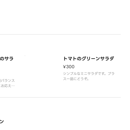
のサラ
トマトのグリーンサラダ
¥300
シンプルなミニサラダです。プラ
ス一品にどうぞ。
養バランス
にお応えし
たっぷ
の王様”
召し上がれ
たサラダが
豊富な蒸し
ム満点のサ
ン