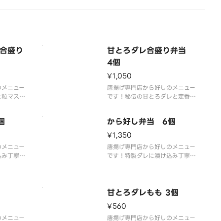
合盛り
甘とろダレ合盛り弁当
4個
¥1,050
のメニュー
唐揚げ専門店から好しのメニュー
と粒マスタ
です！秘伝の甘とろダレと定番の
ソースと定
ももから揚げの両方が楽しめま
合い盛りで
す。
個
から好し弁当 6個
¥1,350
のメニュー
唐揚げ専門店から好しのメニュー
込み丁寧に
です！特製ダレに漬け込み丁寧に
」こだわり
衣付けした「から好し」こだわり
のももから揚げです。
甘とろダレもも 3個
¥560
のメニュー
唐揚げ専門店から好しのメニュー