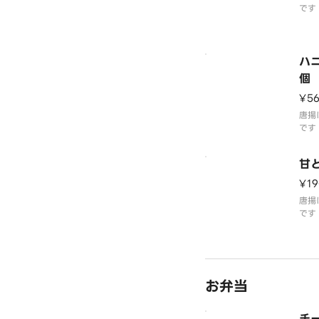
です
もも
ハ
個
¥5
唐揚
です
ード
楽し
甘
¥19
唐揚
です
たも
お弁当
チ