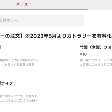
メニュー
ーの注文】※2023年5月よりカトラリーを有料
箸
竹製（木製）フォ
¥10
本数のご入力をお願いいたし
使い捨てのフォークで
。※お届けする数量は商品数
お客様はこちらよりご
限とさせていただきます。※
いいたします。※2023
はイメージです。
りカトラリーを有料化
す。ご理解とご協力の
製ナイフ
お願いいたします。※
ージです。
捨てのナイフです。必要なお
はこちらよりご注文をお願い
します。※2023年5月より
ラリーを有料化しておりま