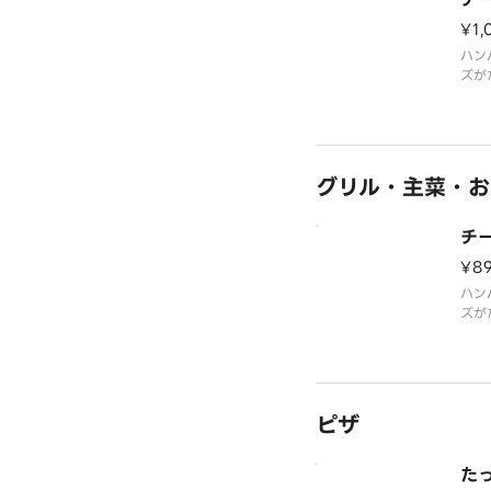
¥1,
ハン
ズが
ハン
グリル・主菜・お
チ
¥8
ハン
ズが
ハン
ピザ
た