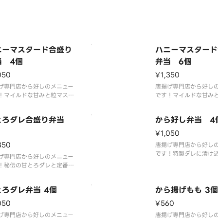
ご理解とご協力の程よろしく
いいたします。※写真はイメ
です。
ニーマスタード合盛り
ハニーマスタード
当 4個
弁当 6個
050
¥1,350
げ専門店から好しのメニュー
唐揚げ専門店から好し
！マイルドな甘みと粒マスタ
です！マイルドな甘み
の香り際立つ特製ソースと定
ードの香り際立つ特製
ももから揚げとの合い盛りで
番のももから揚げとの
とろダレ合盛り弁当
から好し弁当 4
す。
¥1,050
350
唐揚げ専門店から好し
です！特製ダレに漬け
げ専門店から好しのメニュー
衣付けした「から好し
！秘伝の甘とろダレと定番の
のももから揚げです。
から揚げの両方が楽しめま
とろダレ弁当 4個
から揚げもも 3個
050
¥560
げ専門店から好しのメニュー
唐揚げ専門店から好し