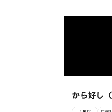
から好し（
11件のレビ
4.5
(
11
)
店舗詳