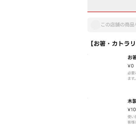
【お箸・カトラリ
お
¥0
必要
ます
を上
写真
木
¥10
使い
客様
いた
カト