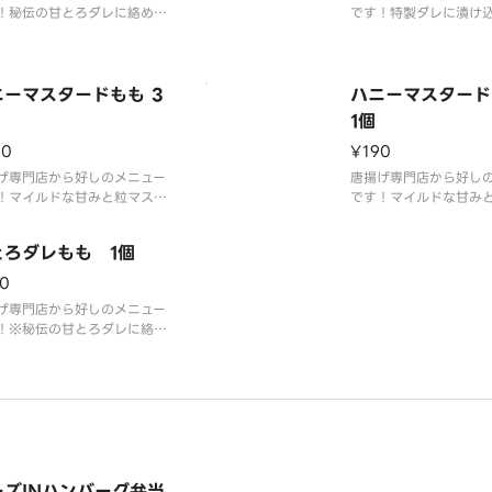
！秘伝の甘とろダレに絡めた
です！特製ダレに漬け
から揚げのお弁当です。
衣付けした「から好し
のももから揚げです。
ニーマスタードもも 3
ハニーマスター
1個
60
¥190
げ専門店から好しのメニュー
唐揚げ専門店から好し
！マイルドな甘みと粒マスタ
です！マイルドな甘み
の香り際立つ特製ソースをお
ードの香り際立つ特製
みください
楽しみください
とろダレもも 1個
0
げ専門店から好しのメニュー
！※秘伝の甘とろダレに絡め
もから揚げ。
ーズINハンバーグ弁当