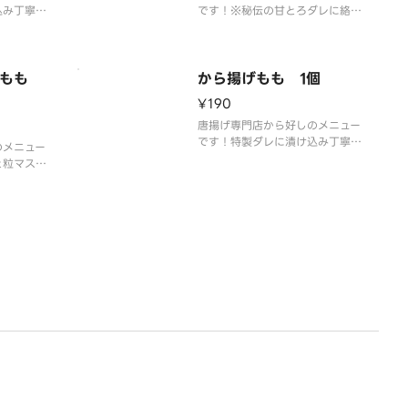
込み丁寧に
です！※秘伝の甘とろダレに絡め
」こだわり
たももから揚げ。
ドもも
から揚げもも 1個
¥190
唐揚げ専門店から好しのメニュー
です！特製ダレに漬け込み丁寧に
のメニュー
衣付けした「から好し」こだわり
と粒マスタ
のももから揚げです。
ソースをお