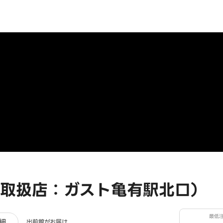
取扱店：ガスト亀有駅北口）
最低
ュー
細
出前館がお届け