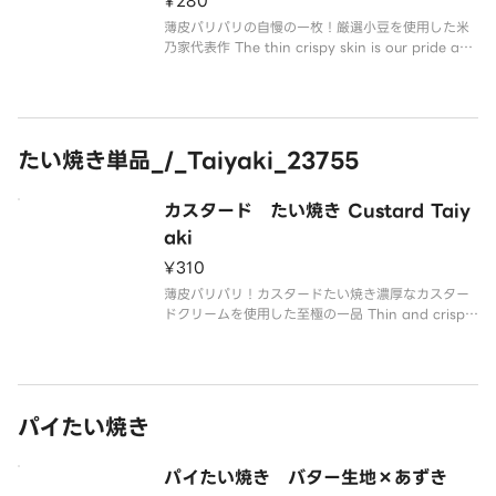
¥280
薄皮パリパリの自慢の一枚！厳選小豆を使用した米
乃家代表作 The thin crispy skin is our pride and
joy！ Yonenoyas signature product made with
carefully selected r
たい焼き単品_/_Taiyaki_23755
カスタード たい焼き Custard Taiy
aki
¥310
薄皮パリパリ！カスタードたい焼き濃厚なカスター
ドクリームを使用した至極の一品 Thin and crispy
skin！ Custard taiyaki with rich custard cream
for a supreme dish.
パイたい焼き
パイたい焼き バター生地×あずき