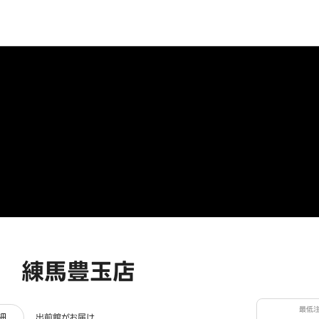
 練馬豊玉店
最低
ュー
細
出前館がお届け