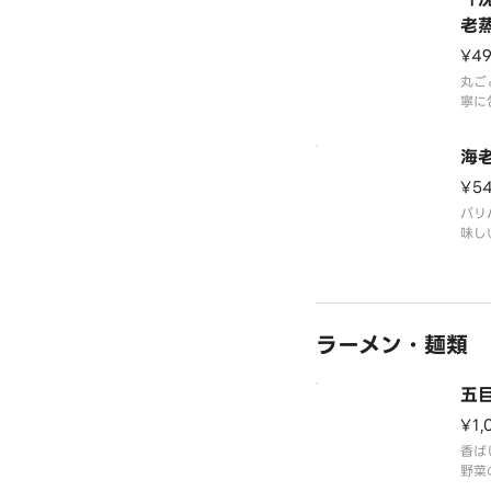
老
¥4
丸ご
寧に
かな
お楽
海
¥5
パリ
味し
ラーメン・麺類
五
¥1,
香ば
野菜
品。