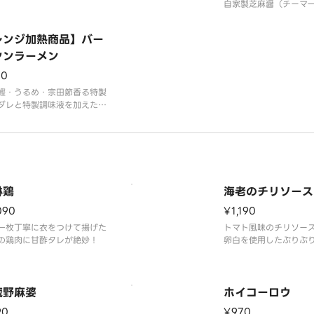
自家製芝麻醤（チーマ
と、青山椒を粒からじ
して香りを移した香味
レンジ加熱商品】バー
ゴマ香る特製スープと
ヤンラーメン
肉味噌が溶け合った濃
です。（辛さレベル1）
90
の電子レンジで加熱し
鰹・うるめ・宗田節香る特製
がり頂く商品です。
ダレと特製調味液を加えたバ
ヤンラーメンのスープが、食
こだわった自家製四層麺やメ
とよく合います。渾身の一杯
楽しみください。
家庭の電子レンジで加熱して
し上がり頂く商品です。●
淋鶏
海老のチリソース
ンジ加熱時間】500Wの電
090
¥1,190
一枚丁寧に衣をつけて揚げた
トマト風味のチリソー
の鶏肉に甘酢タレが絶妙！
卵白を使用したぷりぷ
おいしい自慢の一品で
レベル1）
蔵野麻婆
ホイコーロウ
90
¥970