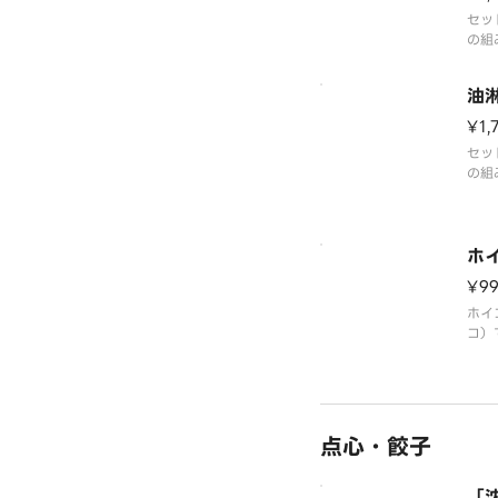
す。
セッ
の組
台湾
焼餃
油
¥1,
セッ
の組
焼餃
ホ
¥9
ホイ
コ）
家製
点心・餃子
「