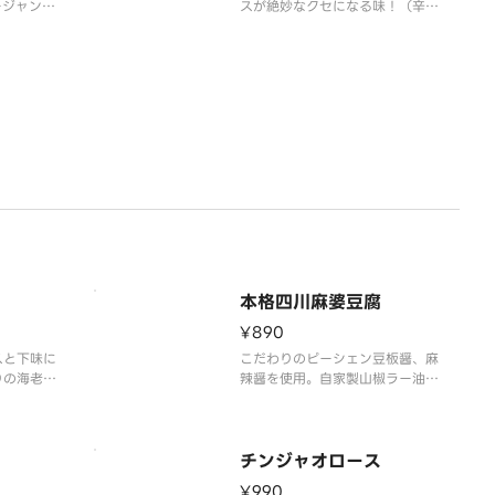
ージャン）
スが絶妙なクセになる味！（辛さ
っくり煮だ
レベル1）※ご家庭の電子レンジ
油を使用。
で加熱してお召し上がり頂く商品
自社製造の
です。●【レンジ加熱時間】 50
厚な担々麺
0Wの電子レンジで5～6分が目
 ※ご家庭
安です。詳細は商品添付の作り方
てお召し上
をご覧ください。
本格四川麻婆豆腐
¥890
スと下味に
こだわりのピーシェン豆板醤、麻
りの海老が
辣醤を使用。自家製山椒ラー油が
す。（辛さ
辛さを引き立てる、本場四川さな
がらの一品！（辛さレベル3）
チンジャオロース
¥990