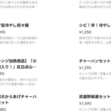
ぱりと食べられる酸味のある
さっぱりと食べられる
だれは昔ながらの日本の味！
醤油だれは昔ながらの
は定番の錦糸玉子、ハム、ト
具材は定番の錦糸玉子
に特製穂先メンマを盛りまし
マトに特製穂先メンマ
た。
ク旨冷やし担々麺
シビ！辛！冷やし
090
¥1,250
香る特製スープと自社製造の
具材の彩りも鮮やかな
噌が溶け合った濃厚な冷やし
湯！唐辛子の辛さ、山
麺。（辛さレベル1）
中に深みある味わいが
らしい味わいです。別
油が付きます。
レンジ加熱商品】「小
チャーハンセット
包入り！」紅白点心の
¥1,290
辣湯
190
セットでお得！定番人
の組み合わせです。
製の小籠包と、中からあふれ
チャーハン＆本格焼餃子
プチプチ食感が楽しい紅白点
添えました。唐辛子の辛さ、
の痺れの中に深みある味わい
湾大からあげチャーハ
武蔵野麻婆セット
がるスープです。（辛さレベ
）※春雨限定で販売しており
セット
¥1,590
。※ご家庭の電子レンジで加
480
セットでお得！定番人
てお召し上がり頂く商品で