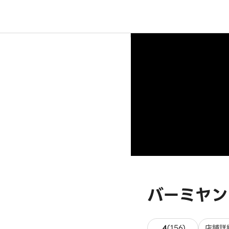
バーミヤン
156件のレビ
4
(
156
)
店舗詳