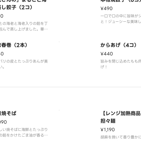
蒸し餃子（2コ）
¥490
90
一口で口の中に旨味が
と！ジューシーな美味
との海老と海老入りの餡を丁
しみください※餃子の
包んで蒸し上げました。華や
えでお届けします。
見た目とぷりっとした食感を
しみください
老春巻（2本）
からあげ（4コ）
40
¥440
パリの皮とたっぷりあんが美
旨みを閉じ込めたもも
い。
げ！
目焼そば
【レンジ加熱商品
担々麺
090
¥1,190
しい焼そばに海鮮とたっぷり
の餡をかけたごま油が香る一
胡麻を挽いて香り豊か
食感の変化もお楽しみくださ