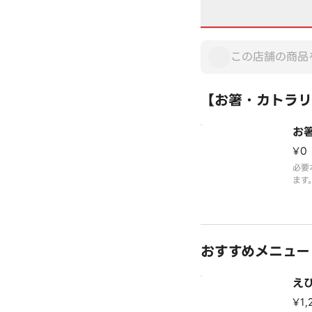
【お箸・カトラリ
お
¥0
必要
ます
※お
とさ
※写
おすすめメニュー
え
¥1,