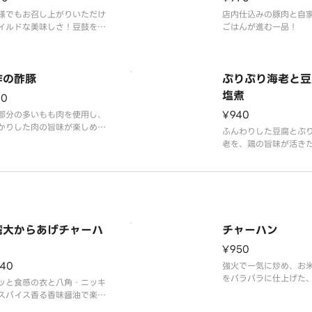
様でもお召し上がりいただけ
店内仕込みの豚肉と自
イルドな美味しさ！豆鼓をき
ごはんが進む一品！
て旨味のしっかりした味わい
上げました。
酢の酢豚
ぷりぷり海老と豆
塩煮
90
¥940
部分の多いもも肉を使用し、
かりした肉の旨味が楽しめま
ふんわりした豆腐とぷ
鎮江香酢（中国4大酢）を使
老を、鶏の旨味が活き
た甘味と酸味のバランスが絶
の塩あんかけで包みま
※時期により食材を変更する
がございます。
湾大からあげチャーハ
チャーハン
¥950
140
強火で一気に炒め、お
をパラパラに仕上げた
ッと食感の衣と八角・ニッキ
ンの定番メニュー。香
スパイス香る香味醤油で楽し
が食欲をそそる、シン
場台湾を感じる逸品です。