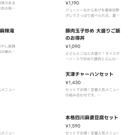
¥1,190
酸味のある
日本の味！
ジューシーなからあげを香味甘酢
、ハム、ト
ダレでさっぱり食べられる、夏に
を盛りまし
ぴったりの冷やし麺です。
麻辣湯
豚肉玉子炒め 大盛りご飯
のお得丼
¥1,090
冷やし麻辣
椒の痺れの
どどんとごはん大盛り！オイスタ
広がる台湾
ーソースで炒めた豚肉とふんわり
添えでラー
玉子でごはんが止まらない、超が
っつりメニュー！
天津チャーハンセット
¥1,430
気メニュー
セットでお得！定番人気メニュー
の組み合わせです。
（6コ）
天津チャーハン＆本格焼餃子（6
コ）
本格四川麻婆豆腐セット
¥1,590
気メニュー
セットでお得！定番人気メニュー