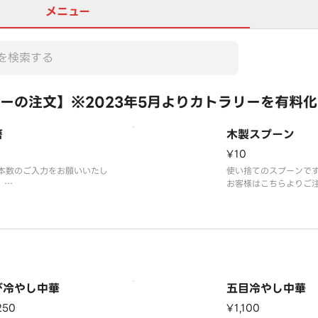
メニュー
ーの注文】※2023年5月よりカトラリーを有料
箸
木製スプーン
¥10
本数のご入力をお願いいたし
使い捨てのスプーンで
。
お客様はこちらよりご
届けする数量は商品数を上限
いいたします。
せていただきます。
※2023年5月よりカ
真はイメージです。
有料化しております。
協力の程よろしくお願
す。
※写真はイメージです
び冷やし中華
五目冷やし中華
250
¥1,100