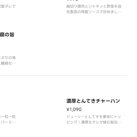
家製ダレで
細切り豚肉とシャキッと野菜を自
社製造の特製ソースで炒めまし
た。
腐の旨
りぷりの海
た繊細な味
した
濃厚とんてきチャーハン
¥1,090
米一粒一粒
ジューシーとんてきを豪快にトッ
、バーミヤ
ピング！濃厚なタレが絡む秘伝の
ばしい風味
とんてきは薄味に仕上げたパラパ
プルながら
ラチャーハンとの相性抜群です