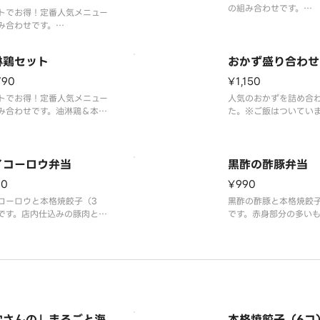
の組み合わせです。
●【レンジ加熱時間
トでお得！定番人気メニュー
武蔵野麻婆＆本格焼餃子
み合わせです。
＆ライス
大からあげチャーハン＆本格
子（6コ）
淋鶏セット
おかず盛り合わせ
790
¥1,150
トでお得！定番人気メニュー
人気のおかずを詰め合
み合わせです。油淋鶏＆本格
た。※ご飯はついてい
子（6コ）＆ライス
ま付きだんご・海老春
子・エビチリ／ザーサ
ん草・シュウマイ）（
イコーロウ弁当
ソース 辛さレベル1）
黒酢の酢豚弁当
90
¥990
コーロウと本格焼餃子（3
黒酢の酢豚と本格焼餃子
です。店内仕込みの豚肉と自
です。赤身部分の多い
ダレでごはんが進む一品！
用し、しっかりした肉
しめます。鎮江香酢（中
酢）を使用した甘味と
ンスが絶妙！※時期に
変更する場合がござい
沈さんの」まるごと海
本格焼餃子（6コ