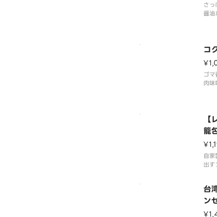
さっ
醤油
具材
マト
た。
コ
¥1,
ゴマ
肉味
担々
【
籠
麻
¥1,
自家
出す
心を
山椒
台
が広
ル1
ン
ます
¥1,
熱し