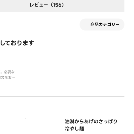
レビュー（156）
商品カテゴリー
化しております
す。必要な
注文をお願
トラリーを
ご理解とご
いいたしま
。
油淋からあげのさっぱり
冷やし麺