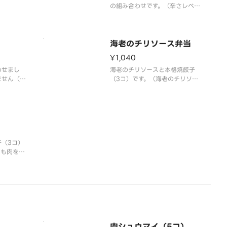
の組み合わせです。（辛さレベル
（6コ）
3）
本格四川麻婆豆腐＆本格焼餃子
（6コ）＆ライス
海老のチリソース弁当
¥1,040
わせまし
海老のチリソースと本格焼餃子
ません（ご
（3コ）です。（海老のチリソー
巻き／餃
ス 辛さレベル1）
イ・ほうれ
トマト風味のチリソースと下味に
海老のチリ
卵白を使用したぷりぷりの海老が
おいしい自慢の一品です。
（3コ）
もも肉を使
の旨味が楽
国4大
酸味のバラ
より食材を
ます。
）
肉シュウマイ（5コ）