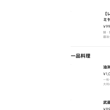
い
【
ミ
¥9
鯖・
醤油
ーミ
感に
ンマ
一品料理
をお
※ご
お召
油
【レ
¥1,
一枚
大判
武
¥8