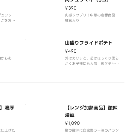
¥390
ジュワッ
肉感タップリ！中華の定番商品！
しさをお楽
椎茸入り
タレは別添
山盛りフライドポテト
¥490
肉からあ
外はカリッと、芯はほっくり柔ら
かくお子様にも人気！※ケチャッ
プは別添えでお届けします。
】濃厚
【レンジ加熱商品】酸辣
湯麺
¥1,090
に仕上げた
酢の酸味に自家製ラー油のバラン