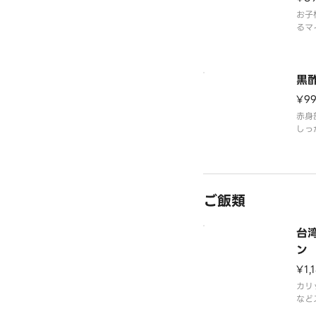
お子
るマ
かせ
に仕
黒
¥9
赤身
しっ
す。
用し
妙！
場合
ご飯類
台
ン
¥1,
カリ
など
む本