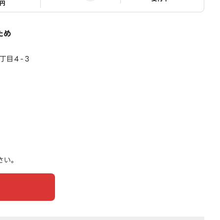
1円
ため
丁目４-３
さい。