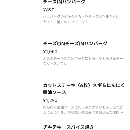
チーズINハンバーグ
¥890
ハンバーグの中からとろーりチーズがたまらない、
ガスト一推しのハンバーグ！
チーズONチーズINハンバーグ
¥1,050
人気のチーズINハンバーグにとろ～りとろけるチー
ズソースがON！
カットステーキ（6枚）ネギ＆にんにく
醤油ソース
¥1,290
にんにく醤油ソースはたっぷりのすりおろし玉ねぎ
とにんにくを、香り高い濃口醤油で煮込んだお肉に
合う甘辛味の醤油ソースです。ネギをたっぷり合わ
せて、仕立てたステーキはごはんにも合う味わいで
チキテキ スパイス焼き
す。