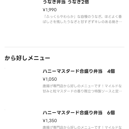
うなぎ弁当 うなぎ2倍
¥1,990
「ふっくらやわらか」な自慢のうなぎ。ほどよく香
ばしさを残したうなぎと甘すぎずキレのある焼きダ
レが相性抜群。（うなぎが2倍）
※うなぎには小骨がございますのでご注意くださ
い。
※写真はイメージです。専用容器でお届けします。
から好しメニュー
ハニーマスタード合盛り弁当 4個
¥1,050
唐揚げ専門店から好しのメニューです！マイルドな
甘みと粒マスタードの香り際立つ特製ソースと定番
のももから揚げとの合い盛りです。
ハニーマスタード合盛り弁当 6個
¥1,350
唐揚げ専門店から好しのメニューです！マイルドな