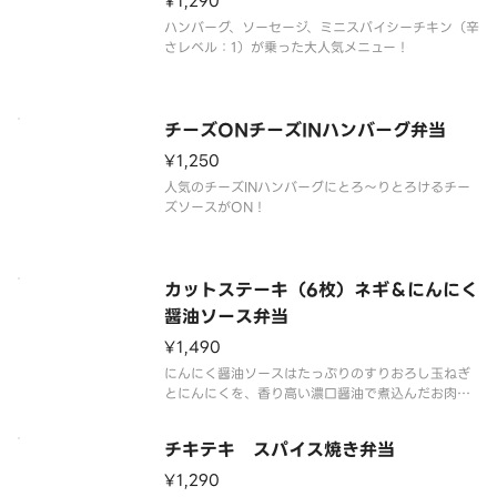
¥1,290
ハンバーグ、ソーセージ、ミニスパイシーチキン（辛
さレベル：1）が乗った大人気メニュー！
チーズONチーズINハンバーグ弁当
¥1,250
人気のチーズINハンバーグにとろ～りとろけるチー
ズソースがON！
カットステーキ（6枚）ネギ＆にんにく
醤油ソース弁当
¥1,490
にんにく醤油ソースはたっぷりのすりおろし玉ねぎ
とにんにくを、香り高い濃口醤油で煮込んだお肉に
合う甘辛味の醤油ソースです。ネギをたっぷり合わ
せて、仕立てたステーキはごはんにも合う味わいで
チキテキ スパイス焼き弁当
す。
※カットステーキは下ごしらえで調味液に浸透して
¥1,290
あります。