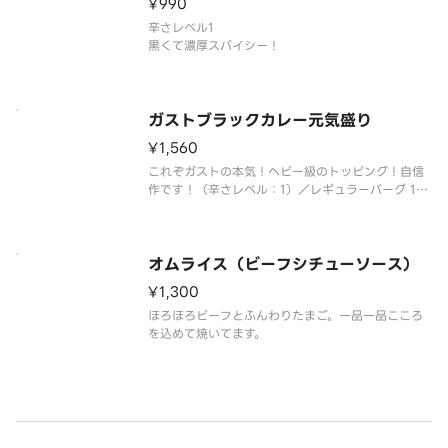
¥990
辛さレベル1
黒くて濃厚スパイシー！
ガストブラックカレー元気盛り
¥1,560
これぞガストの本気！ヘビー級のトッピング！自信
作です！（辛さレベル：1）／レギュラーバーグ 1
枚、海老フライ 1本、ひれかつ 1枚、ソーセージ 1
本、目玉焼き
オムライス（ビーフシチューソース）
¥1,300
ほろほろビーフとふんわりたまご。一品一品こころ
を込めて焼いてます。