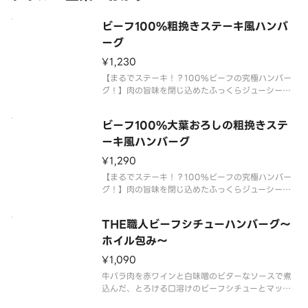
ビーフ100%粗挽きステーキ風ハンバ
ーグ
¥1,230
【まるでステーキ！？100%ビーフの究極ハンバー
グ！】肉の旨味を閉じ込めたふっくらジューシー粗
挽きハンバーグ！つなぎを使わないこだわりのハン
バーグです。※付け合わせは変更になる場合があり
ビーフ100%大葉おろしの粗挽きステ
ますので、ご了承ください。
ーキ風ハンバーグ
¥1,290
【まるでステーキ！？100%ビーフの究極ハンバー
グ！】肉の旨味を閉じ込めたふっくらジューシー粗
挽きハンバーグ！つなぎを使わないこだわりのハン
バーグです。ビーフの旨味を大葉おろしとにんにく
THE職人ビーフシチューハンバーグ～
醤油ソースで召し上がれ！※付け合わせは変更にな
る場合がありますので、ご了承
ホイル包み～
¥1,090
牛バラ肉を赤ワインと白味噌のビターなソースで煮
込んだ、とろける口溶けのビーフシチューとマッシ
ュポテトをハンバーグに絡めながらお召し上がりく