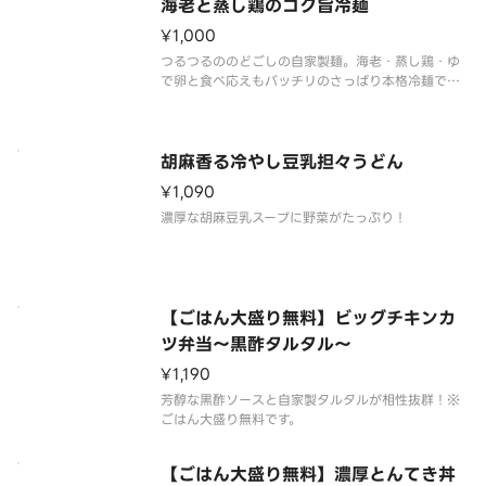
海老と蒸し鶏のコク旨冷麺
¥1,000
つるつるののどごしの自家製麺。海老・蒸し鶏・ゆ
で卵と食べ応えもバッチリのさっぱり本格冷麺で
す。生麺orゆで麺 どちらか選べます。（辛さレベ
ル：コチュジャン1）※生麺はお客様にゆでていただ
きます。※ゆで麺を選択した場合、提供時の麺が固
まっているので、流水でほぐし
胡麻香る冷やし豆乳担々うどん
¥1,090
濃厚な胡麻豆乳スープに野菜がたっぷり！
【ごはん大盛り無料】ビッグチキンカ
ツ弁当～黒酢タルタル～
¥1,190
芳醇な黒酢ソースと自家製タルタルが相性抜群！※
ごはん大盛り無料です。
【ごはん大盛り無料】濃厚とんてき丼