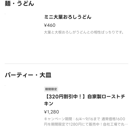
麺・うどん
ミニ大葉おろしうどん
¥460
大葉と大根おろしがうどんとの相性ばっちりです。
パーティー・大皿
期間限定
【320円割引中！】自家製ローストチ
キン
¥1,280
キャンペーン期間：6/4～9/16まで 通常価格1600
円を期間限定で1280円にて販売中！自社工場で丸ご
と焼き上げた鶏肉は、しっとりやわらか。食卓を豪