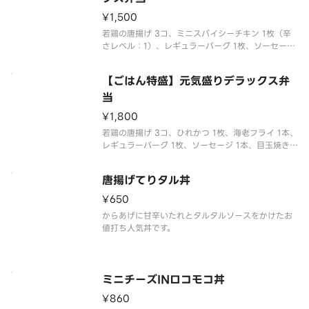
¥1,500
若鶏の唐揚げ 3コ、ミニスパイシーチキン 1枚（辛
さレベル：1）、レギュラーバーグ 1枚、ソーセージ
1本、枝豆コーン
【ごはん特盛】元気盛りデラックス弁
当
¥1,800
若鶏の唐揚げ 3コ、ひれかつ 1枚、海老フライ 1本、
レギュラーバーグ 1枚、ソーセージ 1本、目玉焼き、
枝豆コーン
唐揚げてりタル丼
¥650
からあげに甘辛いたれとタルタルソースをかけたお
値打ち人気丼です。
ミニチーズINロコモコ丼
¥860