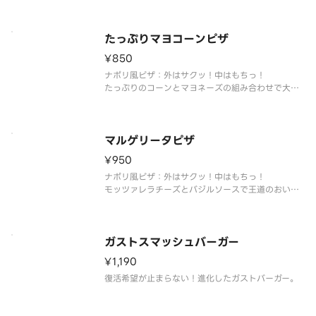
たっぷりマヨコーンピザ
¥850
ナポリ風ピザ：外はサクッ！中はもちっ！
たっぷりのコーンとマヨネーズの組み合わせで大人
から子供まで楽しめるピザです。
マルゲリータピザ
¥950
ナポリ風ピザ：外はサクッ！中はもちっ！
モッツァレラチーズとバジルソースで王道のおいし
さです。
ガストスマッシュバーガー
¥1,190
復活希望が止まらない！進化したガストバーガー。