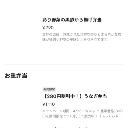
彩り野菜の黒酢から揚げ弁当
¥790
黒酢の発酵・熟成された芳醇な香りとまろやかな酸
味が鶏肉や野菜の美味しさを引き立てます。
お重弁当
期間限定
【280円割引中！】うなぎ弁当
¥1,110
キャンペーン期間：4/23～9/16まで 通常価格1390
円を期間限定で1110円にて販売中！「ふっくらやわ
らか」な自慢のうなぎ。ほどよく香ばしさを残した
うなぎと甘すぎずキレのある焼きダレが相性抜群。