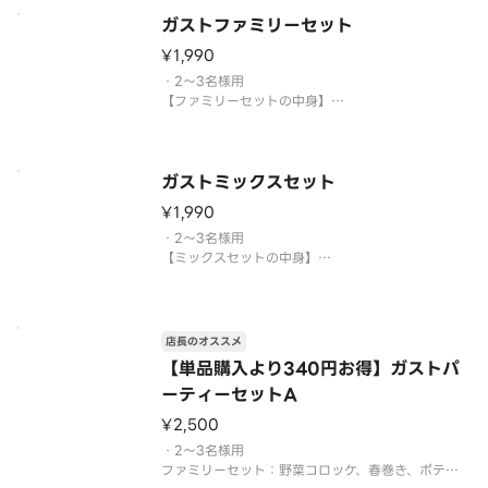
華に彩る一品です。※写真はイメージです。※軽く温
ガストファミリーセット
めた状態でご提供しております。加熱してからお召
し上がりくださ
¥1,990
・2～3名様用
【ファミリーセットの中身】
野菜コロッケ、春巻き、ポテトフライ、ソーセージ、
唐揚げ、海老フライ、ハッシュドポテト、コーン＆
枝豆
ガストミックスセット
¥1,990
・2～3名様用
【ミックスセットの中身】
ハンバーグ（2枚）、ポテトフライ、ソーセージ（6
本）、野菜コロッケ（3個）、ハッシュドポテト、コ
ーン＆枝豆、若鶏スパイス焼き（辛さレベル：1）
※付け合わせは変更になる場合がありますので、ご
店長のオススメ
了承ください。
【単品購入より340円お得】ガストパ
ーティーセットA
¥2,500
・2～3名様用
ファミリーセット：野菜コロッケ、春巻き、ポテト