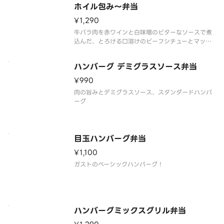
る場合がありますので、ご了承
ホイル包み～弁当
¥1,290
牛バラ肉を赤ワインと白味噌のビターなソースで煮
込んだ、とろける口溶けのビーフシチューとマッシ
ュポテトをハンバーグに絡めながらお召し上がりく
ださい。※アルミホイルを使用しているため、電子
ハンバーグ デミグラスソース弁当
レンジ加熱は厳禁です。温め直しの際は、トースタ
ーをご使用いただくか、別の容器
¥990
肉の旨みとデミグラスソース、スタンダードハンバ
ーグ
目玉ハンバーグ弁当
¥1,100
ガストのベーシックハンバーグ！
ハンバーグミックスグリル弁当