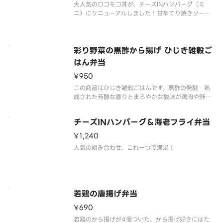
大人気のロコモコ丼が、チーズINハンバーグ（ミ
ニ）にリニューアルしました！甘辛てり焼きソース
のハンバーグと目玉焼きを崩して、ごはんが進む丼
です。
彩り野菜の黒酢から揚げ ひじき雑穀ご
はん弁当
¥950
この商品はひじき雑穀ごはんです。黒酢の発酵・熟
成された芳醇な香りとまろやかな酸味が鶏肉や野菜
の美味しさを引き立てます。
チーズINハンバーグ＆海老フライ弁当
¥1,240
人気の組み合わせ、これ一つで満足！
若鶏の唐揚げ弁当
¥690
若鶏のから揚げが4個ついた、から揚げ好きにはた