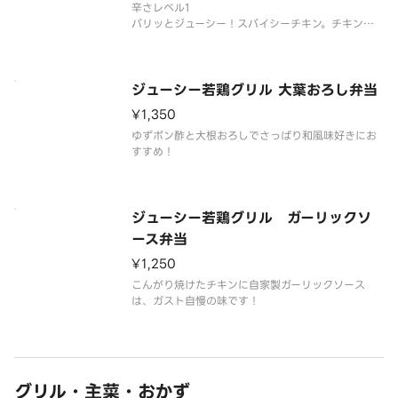
辛さレベル1
パリッとジューシー！スパイシーチキン。チキンの
形は異なる場合がございます。
ジューシー若鶏グリル 大葉おろし弁当
¥1,350
ゆずポン酢と大根おろしでさっぱり和風味好きにお
すすめ！
ジューシー若鶏グリル ガーリックソ
ース弁当
¥1,250
こんがり焼けたチキンに自家製ガーリックソース
は、ガスト自慢の味です！
グリル・主菜・おかず