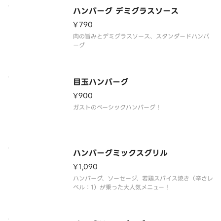
ださい。※アルミホイルを使用しているため、電子
ハンバーグ デミグラスソース
レンジ加熱は厳禁です。温め直しの際は、トースタ
ーをご使用いただくか、別の容器
¥790
肉の旨みとデミグラスソース、スタンダードハンバ
ーグ
目玉ハンバーグ
¥900
ガストのベーシックハンバーグ！
ハンバーグミックスグリル
¥1,090
ハンバーグ、ソーセージ、若鶏スパイス焼き（辛さレ
ベル：1）が乗った大人気メニュー！