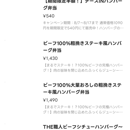
【期間限定半額！】チーズINハンバー
グ弁当
¥540
キャンペーン期間：8/7～8/17まで 通常価格1090
円を期間限定で540円にて販売中！ハンバーグの中
からとろーりチーズがたまらない、ガスト一推しの
ハンバーグ！
ビーフ100%粗挽きステーキ風ハンバ
ーグ弁当
¥1,430
【まるでステーキ！？100%ビーフの究極ハンバー
グ！】肉の旨味を閉じ込めたふっくらジューシー粗
挽きハンバーグ！つなぎを使わないこだわりのハン
バーグです。※付け合わせは変更になる場合があり
ビーフ100%大葉おろしの粗挽きステ
ますので、ご了承ください。
ーキ風ハンバーグ弁当
¥1,490
【まるでステーキ！？100%ビーフの究極ハンバー
グ！】肉の旨味を閉じ込めたふっくらジューシー粗
挽きハンバーグ！つなぎを使わないこだわりのハン
バーグです。ビーフの旨味を大葉おろしとにんにく
THE職人ビーフシチューハンバーグ～
醤油ソースで召し上がれ！※付け合わせは変更にな