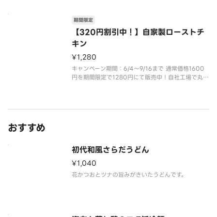
らか」な自慢のうなぎ。ほどよく香ばしさを残した
うなぎと甘すぎずキレのある焼きダレが相性抜群。
期間限定
【320円割引中！】自家製ローストチ
キン
¥1,280
キャンペーン期間：6/4～9/16まで 通常価格1600
円を期間限定で1280円にて販売中！自社工場で丸ご
と焼き上げた鶏肉は、しっとりやわらか。食卓を豪
華に彩る一品です。※写真はイメージです。※軽く温
めた状態でご提供しております。加熱してからお召
し上がりくださ
おすすめ
初代和風さらだうどん
¥1,040
花かつおとツナの旨みがきいたうどんです。