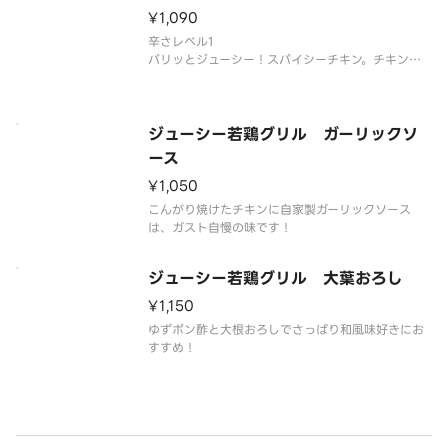
※カットステーキは下ごしらえで調味液に浸透して
¥1,090
あります。
辛さレベル1
パリッとジューシー！スパイシーチキン。チキンの
形は異なる場合がございます。
ジューシー若鶏グリル ガーリックソ
ース
¥1,050
こんがり焼けたチキンに自家製ガーリックソース
は、ガスト自慢の味です！
ジューシー若鶏グリル 大葉おろし
¥1,150
ゆずポン酢と大根おろしでさっぱり和風味好きにお
すすめ！