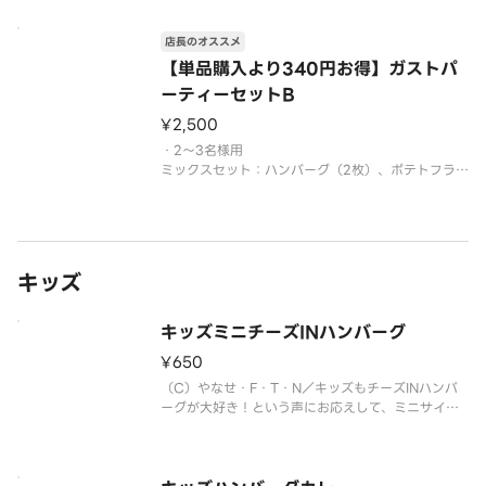
フライ、ソーセージ、唐揚げ、海老フライ、ハッシュ
ドポテト、コーン＆枝豆＋たっぷりマヨコーンピザ
※付け合わせは変更になる場合がありますので、ご
店長のオススメ
了承ください。
【単品購入より340円お得】ガストパ
ーティーセットB
¥2,500
・2～3名様用
ミックスセット：ハンバーグ（2枚）、ポテトフラ
イ、ソーセージ（6本）、野菜コロッケ（3個）、ハ
ッシュドポテト、コーン＆枝豆、若鶏スパイス焼き
（辛さレベル：1）＋たっぷりマヨコーンピザ
※付け合わせは変更になる場合がありますので、ご
了承ください。
キッズ
キッズミニチーズINハンバーグ
¥650
（C）やなせ・F・T・N／キッズもチーズINハンバ
ーグが大好き！という声にお応えして、ミニサイズ
をキッズプレートに仕立てました。チーズINハンバ
ーグはケチャップで、ふりかけごはん、フライドポ
テト、ゼリー（3個）と、キッズが大好きなものが大
集合したプレートです。