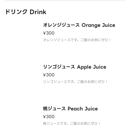
ドリンク Drink
オレンジジュース Orange Juice
¥300
オレンジジュースです。ご飯のお供にぜひ！
リンゴジュース Apple Juice
¥300
リンゴジュースです。ご飯のお供にぜひ！
桃ジュース Peach Juice
¥300
桃ジュースです。ご飯のお供にぜひ！