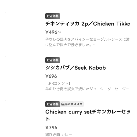
お店価格
チキンティッカ 2p／Chicken Tikka
¥496〜
骨なしの鶏肉をスパイシーなヨーグルトソースに漬
け込んで炭火で焼きました。
※画像は4pサイズです。
※1BUY2EAT 対象は2pのみです。
お店価格
シシカバブ／Seek Kabab
¥696
【PRコメント】
羊のひき肉を炭火で焼いたジューシーソーセージ
【お店PR】
お店価格
店長のオススメ
有名店の料理がご家庭で食べられます。
三ツ星シェフが作るカレーは絶品ですのでご堪能下
Chicken curry setチキンカレーセッ
さい。
ト
¥796
鶏ひき肉 カレー