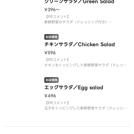
有名店の料理がご家庭で食べられます。
グリーンサラダ／Green Salad
三ツ星シェフが作るカレーは絶品ですのでご堪能下
¥396〜
さい。
【PRコメント】
新鮮野菜のサラダ（ドレッシング付き）
【注意事項】
お店価格
画像はFullサイズです。
チキンサラダ／Chicken Salad
【お店PR】
¥596
有名店の料理がご家庭で食べられます。
三ツ星シェフが作るカレーは絶品ですのでご堪能下
【PRコメント】
さい。
チキンをトッピングした新鮮野菜サラダ（ドレッシ
ング付き）
お店価格
【注意事項】
画像はFullサイズです。
エッグサラダ／Egg salad
¥496
【お店PR】
有名店の料理がご家庭で食べられます。
【PRコメント】
三ツ星シェフが作るカレーは絶品ですのでご堪能下
玉子をトッピングした新鮮野菜サラダ（ドレッシン
さい。
グ付き）
【お店PR】
有名店の料理がご家庭で食べられます。