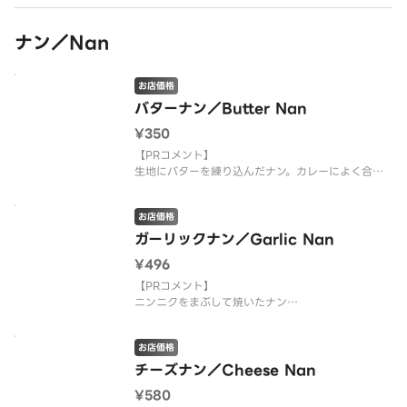
有名店の料理がご家庭で食べられます。
三ツ星シェフが作るカレーは絶品ですのでご堪能下
さい。
ナン／Nan
お店価格
バターナン／Butter Nan
¥350
【PRコメント】
生地にバターを練り込んだナン。カレーによく合い
ます。
お店価格
【お店PR】
有名店の料理がご家庭で食べられます。
ガーリックナン／Garlic Nan
三ツ星シェフが作るカレーは絶品ですのでご堪能下
¥496
さい。
【PRコメント】
ニンニクをまぶして焼いたナン
【お店PR】
お店価格
有名店の料理がご家庭で食べられます。
三ツ星シェフが作るカレーは絶品ですのでご堪能下
チーズナン／Cheese Nan
さい。
¥580