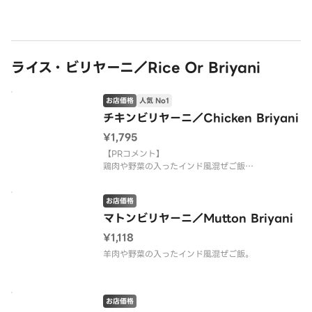
ライス・ビリヤーニ／Rice Or Briyani
お店価格
人気 No1
チキンビリヤーニ／Chicken Briyani
¥1,795
【PRコメント】
鶏肉や野菜の入ったインド風混ぜご飯
【お店PR】
お店価格
有名店の料理がご家庭で食べられます。
三ツ星シェフが作るカレーは絶品ですのでご堪能下
マトンビリヤーニ／Mutton Briyani
さい。
¥1,118
羊肉や野菜の入ったインド風混ぜご飯。
お店価格