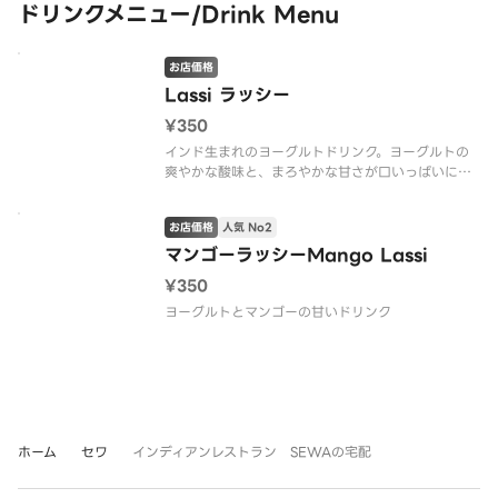
三ツ星シェフが作るカレーは絶品ですのでご堪能下
ドリンクメニュー/Drink Menu
さい。
お店価格
Lassi ラッシー
¥350
インド生まれのヨーグルトドリンク。ヨーグルトの
爽やかな酸味と、まろやかな甘さが口いっぱいに広
がります。
お店価格
人気 No2
マンゴーラッシーMango Lassi
¥350
ヨーグルトとマンゴーの甘いドリンク
ホーム
セワ
インディアンレストラン SEWAの宅配