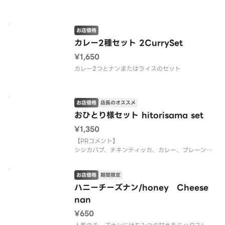
お店価格
カレー2種セット 2CurrySet
¥1,650
カレー2つとナンまたはライスのセット
お店価格
店長のオススメ
おひとり様セット hitorisama set
¥1,350
【PRコメント】
シシカバブ、チキンティッカ、カレー、プレーンナ
ン、セット専用サラダ、ライスのセットになります。
カレーの種類と辛さは選べます。
お店価格
期間限定
【お店PR】
ハニーチーズナン/honey Cheese
有名店の料理がご家庭で食べられます。
nan
三ツ星シェフが作るカレーは絶品ですのでご堪能下
¥650
さい。