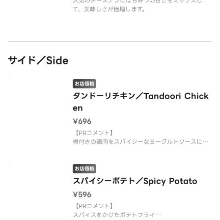
人気のチーズナンにはちみつの甘さをミックスし
て、美味しさが倍増します。
サイド／Side
お店価格
タンドーリチキン／Tandoori Chick
en
¥696
【PRコメント】
骨付きの鶏肉をスパイシーなヨーグルトソースに漬
け込んで炭火で焼きました。
【注意事項】
お店価格
画像は2pサイズです。
スパイシーポテト／Spicy Potato
¥596
【お店PR】
有名店の料理がご家庭で食べられます。
【PRコメント】
三ツ星シェフが作るカレーは絶品ですのでご堪能下
スパイスをかけたポテトフライ