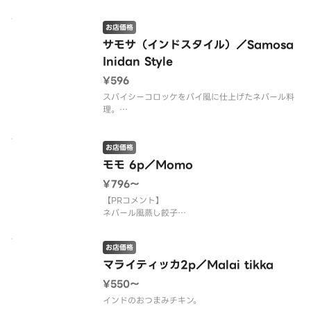
さい。
【お店PR】
お店価格
有名店の料理がご家庭で食べられます。
三ツ星シェフが作るカレーは絶品ですのでご堪能下
サモサ（インドスタイル）／Samosa
さい。
Inidan Style
¥596
スパイシーコロッケをパイ風に仕上げたネパール料
理。
ネパール人一押しの一品
お店価格
モモ 6p／Momo
¥796〜
【PRコメント】
ネパール風蒸し餃子
【お店PR】
お店価格
有名店の料理がご家庭で食べられます。
三ツ星シェフが作るカレーは絶品ですのでご堪能下
マライティッカ2p／Malai tikka
さい。
¥550〜
インドのおつまみチキン。