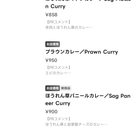
さい。
n Curry
¥858
【PRコメント】
羊肉とほうれん草のカレー
【お店PR】
有名店の料理がご家庭で食べられます。
お店価格
三ツ星シェフが作るカレーは絶品ですのでご堪能下
プラウンカレー／Prawn Curry
さい。
¥950
【PRコメント】
エビのカレー
【注意事項】
お店価格
新商品
画像はイメージです。
ほうれん草パニールカレー／Sag Pan
【お店PR】
eer Curry
有名店の料理がご家庭で食べられます。
¥900
三ツ星シェフが作るカレーは絶品ですのでご堪能下
さい。
【PRコメント】
ほうれん草と自家製チーズのカレー
【お店PR】