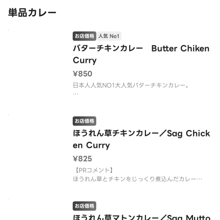
単品カレー
お店価格
人気 No1
バターチキンカレー Butter Chiken
Curry
¥850
日本人人気NO1大人気バターチキンカレー。
濃厚なコクとマイルドなルーの絶妙なバランスの取
れた1品。
お店価格
ほうれん草チキンカレー／Sag Chick
en Curry
¥825
【PRコメント】
ほうれん草とチキンをじっくり煮込んだカレー
【お店PR】
有名店の料理がご家庭で食べられます。
お店価格
三ツ星シェフが作るカレーは絶品ですのでご堪能下
ほうれん草マトンカレー／Sag Mutto