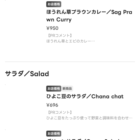
有名店の料理がご家庭で食べられます。
お店価格
三ツ星シェフが作るカレーは絶品ですのでご堪能下
ほうれん草プラウンカレー／Sag Pra
さい。
wn Curry
¥950
【PRコメント】
ほうれん草とエビのカレー
【お店PR】
有名店の料理がご家庭で食べられます。
三ツ星シェフが作るカレーは絶品ですのでご堪能下
さい。
サラダ／Salad
お店価格
新商品
ひよこ豆のサラダ／Chana chat
¥696
【PRコメント】
ひよこ豆をたっぷり使って野菜と調味料を合わせた
サラダ。
お店価格
【お店PR】