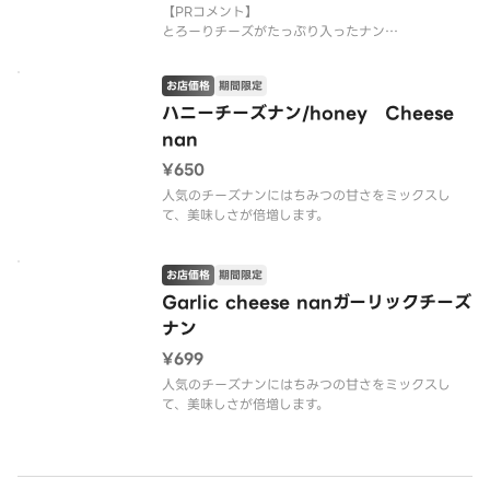
【PRコメント】
とろーりチーズがたっぷり入ったナン
【お店PR】
お店価格
期間限定
有名店の料理がご家庭で食べられます。
三ツ星シェフが作るカレーは絶品ですのでご堪能下
ハニーチーズナン/honey Cheese
さい。
nan
¥650
人気のチーズナンにはちみつの甘さをミックスし
て、美味しさが倍増します。
お店価格
期間限定
Garlic cheese nanガーリックチーズ
ナン
¥699
人気のチーズナンにはちみつの甘さをミックスし
て、美味しさが倍増します。