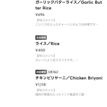
ガーリックバターライス／Garlic But
ter Rice
¥696
【PRコメント】
ニンニクの入ったチャーハンのような料理です
【お店PR】
有名店の料理がご家庭で食べられます。
お店価格
三ツ星シェフが作るカレーは絶品ですのでご堪能下
ライス／Rice
さい。
¥400
【PRコメント】
カレーによく合うライスです。
【お店PR】
お店価格
人気 No1
有名店の料理がご家庭で食べられます。
三ツ星シェフが作るカレーは絶品ですのでご堪能下
チキンビリヤーニ／Chicken Briyani
さい。
¥1,118
【PRコメント】
鶏肉や野菜の入ったインド風混ぜご飯
【お店PR】