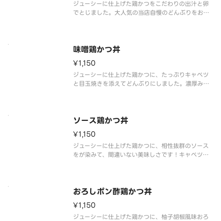
ジューシーに仕上げた鶏かつをこだわりの出汁と卵
でとじました。大人気の当店自慢のどんぶりをお召
し上がりください。
味噌鶏かつ丼
¥1,150
ジューシーに仕上げた鶏かつに、たっぷりキャベツ
と目玉焼きを添えてどんぶりにしました。濃厚みそ
タレとご一緒にどうぞ！
ソース鶏かつ丼
¥1,150
ジューシーに仕上げた鶏かつに、相性抜群のソース
をが染みて、間違いない美味しさです！キャベツと
目玉焼きとご一緒にどうぞ。
おろしポン酢鶏かつ丼
¥1,150
ジューシーに仕上げた鶏かつに、柚子胡椒風味おろ