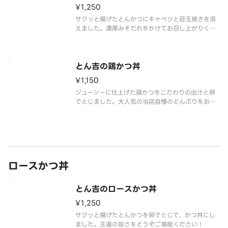
¥1,250
サクッと揚げたとんかつにキャベツと目玉焼きを添
えました。濃厚みそだれをかけてお召し上がりくだ
さい。
とん吉の鶏かつ丼
¥1,150
ジューシーに仕上げた鶏かつをこだわりの出汁と卵
でとじました。大人気の当店自慢のどんぶりをお召
し上がりください。
ロースかつ丼
とん吉のロースかつ丼
¥1,250
サクッと揚げたとんかつを卵でとじて、かつ丼にし
ました。王道の旨さをどうぞご堪能ください！