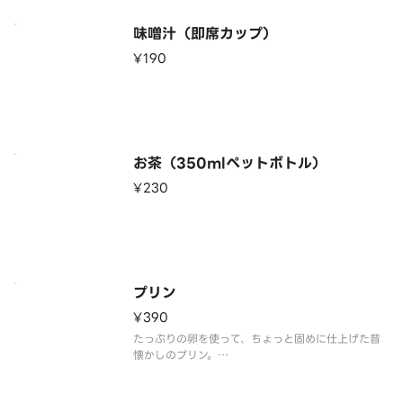
味噌汁（即席カップ）
¥190
お茶（350mlペットボトル）
¥230
プリン
¥390
たっぷりの卵を使って、ちょっと固めに仕上げた昔
懐かしのプリン。
素材を生かしたシンプルな味わいが〆のデザートに