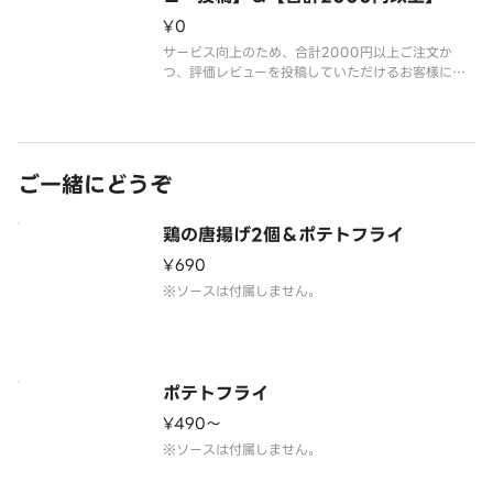
注文1点限定
¥0
サービス向上のため、合計2000円以上ご注文か
つ、評価レビューを投稿していただけるお客様には
【お茶1本】サービス致します。レビューを投稿して
いただけるけるお客様は「お茶1本（350ml）サー
ビス」をカートにお入れ下さい。皆様からのご意見
でより良いお店にしてまい
ご一緒にどうぞ
鶏の唐揚げ2個＆ポテトフライ
¥690
ポテトフライ
¥490〜
※ソースは付属しません。