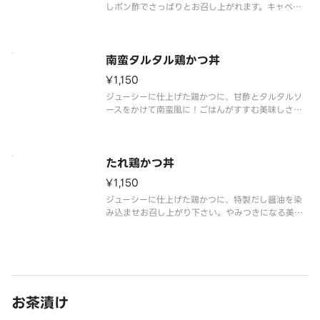
しポン酢でさっぱりとお召し上がれます。キャベツ
と目玉焼きとご一緒にどうぞ。
南蛮タルタル鶏かつ丼
¥1,150
ジューシーに仕上げた鶏かつに、甘酢とタルタルソ
ースをかけて南蛮風に！ごはんがすすむ美味しさで
す！
たれ鶏かつ丼
¥1,150
ジューシーに仕上げた鶏かつに、特製だし醤油を染
み込ませお召し上がり下さい。やみつきになる美味
しさです！
お茶漬け