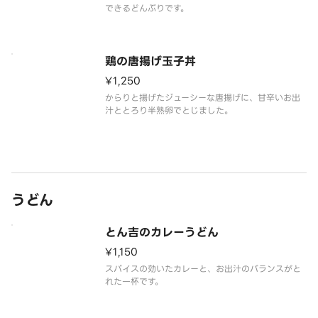
できるどんぶりです。
鶏の唐揚げ玉子丼
¥1,250
からりと揚げたジューシーな唐揚げに、甘辛いお出
汁ととろり半熟卵でとじました。
うどん
とん吉のカレーうどん
¥1,150
スパイスの効いたカレーと、お出汁のバランスがと
れた一杯です。