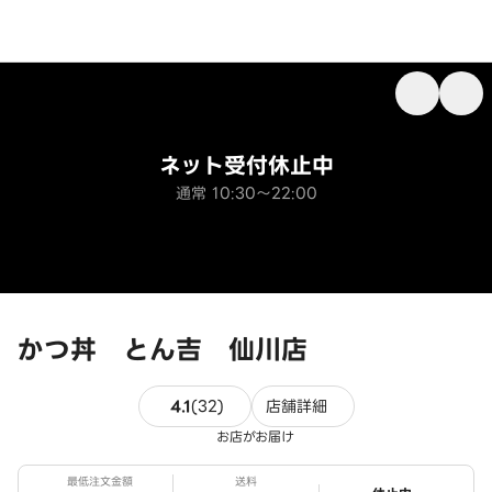
ネット受付休止中
通常 10:30～22:00
かつ丼 とん吉 仙川店
32件のレビュー
4.1
(
32
)
店舗詳細
お店がお届け
最低注文金額
送料