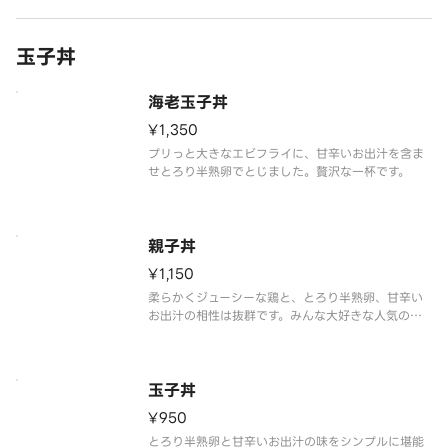
玉子丼
海老玉子丼
¥1,350
プリっと大きなエビフライに、甘辛いお出汁を含ま
せとろり半熟卵でとじました。贅沢な一杯です。
親子丼
¥1,150
柔らかくジューシーな鶏と、とろり半熟卵、甘辛い
お出汁の相性は抜群です。みんな大好きな人気のど
んぶりです。
玉子丼
¥950
とろり半熟卵と甘辛いお出汁の味をシンプルに堪能