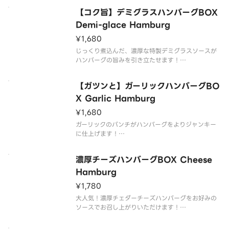
グBOXを、どうぞお腹いっぱいご堪能ください。
【コク旨】デミグラスハンバーグBOX
ライスは大盛無料でご用意しております。
Demi-glace Hamburg
¥1,680
【商品内容】
粗挽きハンバーグ
じっくり煮込んだ、濃厚な特製デミグラスソースが
添え野菜
ハンバーグの旨みを引き立たせます！
牛肉と豚肉を使用したジューシーな粗挽きハンバー
グBOXを、どうぞお腹いっぱいお楽しみください。
【ガツンと】ガーリックハンバーグBO
ライスは大盛無料でご用意しております。
X Garlic Hamburg
¥1,680
【商品内容】
粗挽きハンバーグ
ガーリックのパンチがハンバーグをよりジャンキー
添え野
に仕上げます！
牛肉と豚肉を使用したジューシーな粗挽きハンバー
グBOXを、どうぞお腹いっぱいお楽しみください。
濃厚チーズハンバーグBOX Cheese
ライスは大盛無料でご用意しております。
Hamburg
¥1,780
【商品内容】
粗挽きハンバーグ
大人気！濃厚チェダーチーズハンバーグをお好みの
添え野菜
ソースでお召し上がりいただけます！
ライス
牛肉と豚肉を使用したジューシーな粗挽きハンバー
フライド
グBOXを、どうぞお腹いっぱいお楽しみください。