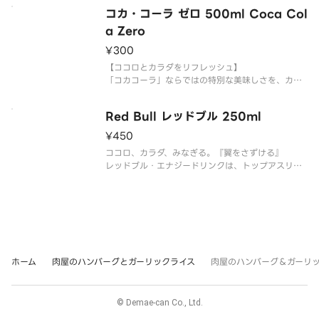
コカ・コーラ ゼロ 500ml Coca Col
a Zero
¥300
【ココロとカラダをリフレッシュ】
「コカコーラ」ならではの特別な美味しさを、カロ
リーゼロ、保存料ゼロ、合成香料ゼロで。
1886年、米国ジョージア州アトランタで誕生。
Red Bull レッドブル 250ml
以降120年以上にわたり、国境や文化を越えて世界
中の人々に愛されており、その規模は200以上
¥450
ココロ、カラダ、みなぎる。『翼をさずける』
レッドブル・エナジードリンクは、トップアスリー
ト、多忙なプロフェッショナル、アクティブな学
生、ロングドライブをする方など、世界中で愛され
ている頑張りたい時の後押しをしてくれるエナジー
ドリンクです。
『人々とアイデアに
ホーム
肉屋のハンバーグとガーリックライス
肉屋のハンバーグ＆ガーリック
© Demae-can Co., Ltd.