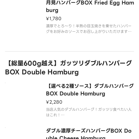
月見ハンバーグBOX Fried Egg Ham
ライスは大盛無料でご用意しております。
burg
¥1,780
【商品内容】
濃厚でとろ〜り！半熟の目玉焼きを乗せたハンバー
グをお好みのソースでお召し上がりいただけます！
牛肉と豚肉を使用したジューシーな粗挽きハンバー
グBOXを、どうぞお腹いっぱいお楽しみください。
ライスは大盛無料でご用意しております。
【総量600g越え】ガッツリダブルハンバーグ
【商品内容】
BOX Double Hamburg
粗挽き目玉焼
【選べる2種ソース】ダブルハンバーグ
BOX Double Hamburg
¥2,280
当店人気のダブルハンバーグ！ガッツリ食べたい人
はこれ！
牛肉と豚肉を使用したジューシーな粗挽きのハンバ
ーグBOXを、どうぞお腹いっぱいご堪能ください。
ダブル濃厚チーズハンバーグBOX Do
お好みに合わせて、2種類のソースをお選びいただけ
uble Cheese Hamburg