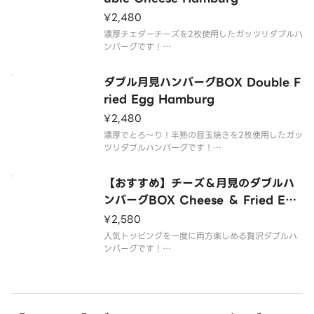
ます。
¥2,480
ライスは大盛無料でご用意しております。
濃厚チェダーチーズを2枚使用したガッツリダブルハ
【商品内
ンバーグです！
牛肉と豚肉を使用したジューシーな粗挽きのハンバ
ーグBOXを、どうぞお腹いっぱいご堪能ください。
ダブル月見ハンバーグBOX Double F
お好みに合わせて、2種類のソースをお選びいただけ
ried Egg Hamburg
ます。
¥2,480
ライスは大盛無料でご用意しております。
濃厚でとろ〜り！半熟の目玉焼きを2枚使用したガッ
ツリダブルハンバーグです！
牛肉と豚肉を使用したジューシーな粗挽きのハンバ
ーグBOXを、どうぞお腹いっぱいご堪能ください。
【おすすめ】チーズ＆月見のダブルハ
お好みに合わせて、2種類のソースをお選びいただけ
ンバーグBOX Cheese ＆ Fried Egg
ます。
Double Hamburg
¥2,580
ライスは大盛無料でご用意してお
人気トッピングを一度に両方楽しめる贅沢ダブルハ
ンバーグです！
牛肉と豚肉を使用したジューシーな粗挽きのダブル
ハンバーグBOXを、どうぞお腹いっぱいご堪能くだ
さい。
お好みに合わせて、2種類のソースをお選びいただけ