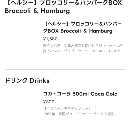
【ヘルシー】ブロッコリー＆ハンバーグBOX
ます。
Broccoli ＆ Hamburg
ライスは大盛無料でご用意しております。
【ヘルシー】ブロッコリー＆ハンバー
グBOX Broccoli ＆ Hamburg
¥1,580
高タンパク！牛肉と豚肉を使用したジューシーな粗
挽きハンバーグとブロッコリーのヘルシーBOXで
す。
※こちらの商品は、ライスは付いておりません。※
【商品内容】
粗挽きハンバーグ
ドリンク Drinks
添え野菜
ブロッコリー
選択ソース
コカ・コーラ 500ml Coca Cola
¥300
【ココロとカラダをリフレッシュ】
1886年、米国ジョージア州アトランタで誕生。
以降120年以上にわたり、国境や文化を越えて世界
中の人々に愛されており、その規模は200以上の国
や地域に及びます。