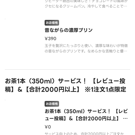
リピーター続出の美味しさ！チョコレートの風味が
クセになるクリームパン。冷やして食べることで、
より一層美味しさが引き立ちます。
お店価格
昔ながらの濃厚プリン
¥390
玉子を贅沢にたっぷりと使い、濃厚な味わいが特徴
の昔ながらのプリンです。なめらかな舌触りと優し
い甘さが、どこか懐かしい気持ちにさせてくれま
す。
お茶1本（350ml）サービス！ 【レビュー投
稿】＆【合計2000円以上】 ※1注文1点限定
お店価格
お茶1本（350ml）サービス！ 【レビ
ュー投稿】＆【合計2000円以上】 ※1
注文1点限定
¥0
サービス向上のため、合計2000円以上ご注文か