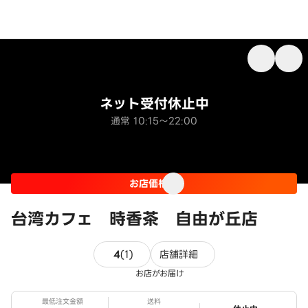
ネット受付休止中
通常 10:15～22:00
お店価格
台湾カフェ 時香茶 自由が丘店
1件のレビュー
4
(
1
)
店舗詳細
お店がお届け
最低注文金額
送料