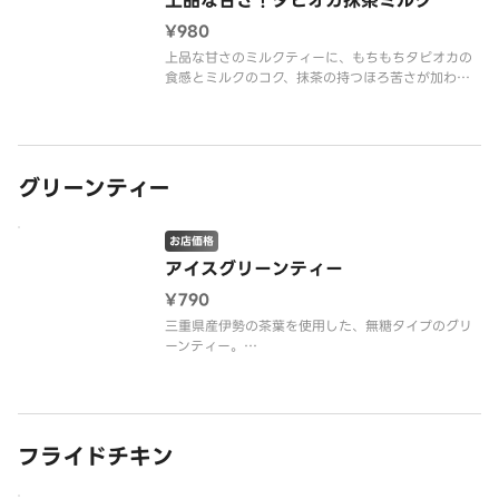
上品な甘さ！タピオカ抹茶ミルク
¥980
上品な甘さのミルクティーに、もちもちタピオカの
食感とミルクのコク、抹茶の持つほろ苦さが加わ
り、全体のバランスに深みが増しリラックスする味
わいです。
グリーンティー
お店価格
アイスグリーンティー
¥790
三重県産伊勢の茶葉を使用した、無糖タイプのグリ
ーンティー。
雑味のないクリアな口当たりと、奥行きのある旨み
が特長です。
さっぱりと飲みたい方におすすめの一杯です。
フライドチキン