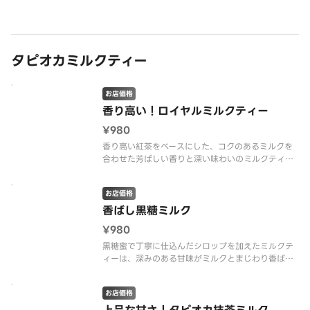
ドリンク。 ※タピオカは入っていません。
タピオカミルクティー
お店価格
香り高い！ロイヤルミルクティー
¥980
香り高い紅茶をベースにした、コクのあるミルクを
合わせた芳ばしい香りと深い味わいのミルクティ
ー。もちもちタピオカの食感との相性も抜群です。
お店価格
香ばし黒糖ミルク
¥980
黒糖蜜で丁寧に仕込んだシロップを加えたミルクテ
ィーは、深みのある甘味がミルクとまじわり香ばし
く絶妙な味わいに。コクのある優しい甘みが味わえ
る一杯です。
お店価格