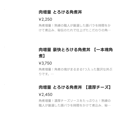
レをかけてお召し上がりください。※ご飯特盛まで
無料です！
肉増量 とろける角煮丼
¥2,250
角煮増量！熟練の職人が厳選した豚バラを時間をか
けて煮込み、秘伝のたれで仕上げたこだわりの角煮
丼です。とろとろの角煮にお好みで特製タレをかけ
てお召し上がりください。※ご飯特盛まで無料で
す！
肉増量 豪快とろける角煮丼 【一本塊角
煮】
¥3,750
角煮増量！角煮の塊がまるまる1つ入った贅沢な丼ぶ
りです。
熟練の職人が厳選した豚バラを時間をかけて煮込
み、秘伝のたれで仕上げたこだわりの角煮丼です。
肉増量 とろける角煮丼 【濃厚チーズ】
とろとろの角煮にお好みで特製タレをかけてお召し
上がりください。※ご飯特盛まで無料です！
¥2,450
角煮増量！濃厚チーズソースをたっぷりと！熟練の
職人が厳選した豚バラを時間をかけて煮込み、秘伝
のたれで仕上げたこだわりの角煮丼です。とろとろ
の角煮にお好みで特製タレをかけてお召し上がりく