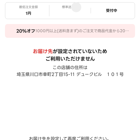
最低注文金額
標準送料
ステータス
受付中
1円
20%
オフ
1000円以上(送料含まず)のご注文で商品代金から20％
オフ。 期間：2026/07/31～2026/10/27
お届け先
が設定されていないため
ご利用いただけません
この店舗の住所は
埼玉県川口市幸町2丁目15-11 デュークビル １０１号
お届け先を設定して再度ご利用ください。