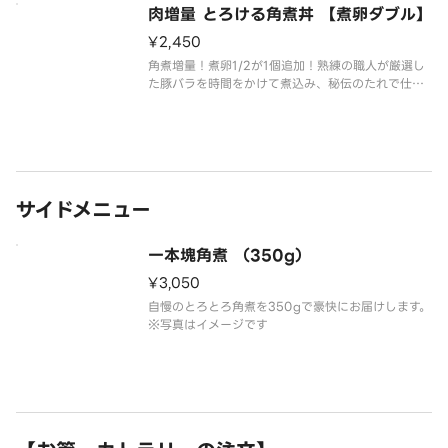
肉増量 とろける角煮丼 【煮卵ダブル】
¥2,450
角煮増量！煮卵1/2が1個追加！熟練の職人が厳選し
た豚バラを時間をかけて煮込み、秘伝のたれで仕上
げたこだわりの角煮丼です。とろとろの角煮にお好
みで特製タレをかけてお召し上がりください。※ご
飯特盛まで無料です！
サイドメニュー
一本塊角煮 （350g）
¥3,050
自慢のとろとろ角煮を350gで豪快にお届けします。
※写真はイメージです