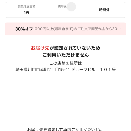
最低注文金額
標準送料
ステータス
時間外
1円
30%
オフ
1000円以上(送料含まず)のご注文で商品代金から30％
オフ。 期間：2026/07/31～2026/10/27
お届け先
が設定されていないため
ご利用いただけません
この店舗の住所は
埼玉県川口市幸町2丁目15-11 デュークビル １０１号
お届け先を設定して再度ご利用ください。