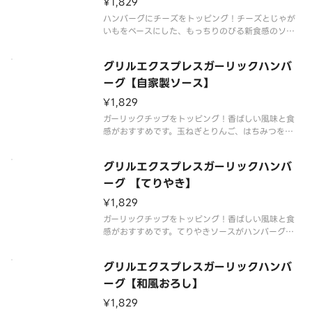
¥1,829
ハンバーグにチーズをトッピング！チーズとじゃが
いもをベースにした、もっちりのびる新食感のソー
スがハンバーグと相性抜群です。※付け合わせは状
況により変更する場合がございます。
グリルエクスプレスガーリックハンバ
ーグ【自家製ソース】
¥1,829
ガーリックチップをトッピング！香ばしい風味と食
感がおすすめです。玉ねぎとりんご、はちみつを使
った自家製ソースがハンバーグの旨味を引き出しま
す。※付け合わせは状況により変更する場合がござ
グリルエクスプレスガーリックハンバ
います。
ーグ 【てりやき】
¥1,829
ガーリックチップをトッピング！香ばしい風味と食
感がおすすめです。てりやきソースがハンバーグの
旨味を引き出します。※付け合わせは状況により変
更する場合がございます。
グリルエクスプレスガーリックハンバ
ーグ【和風おろし】
¥1,829