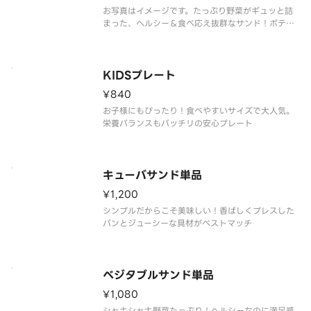
お写真はイメージです。たっぷり野菜がギュッと詰
まった、ヘルシー＆食べ応え抜群なサンド！ポテト
とキャロットラペでバランスの良いワンプレートに
KIDSプレート
¥840
お子様にもぴったり！食べやすいサイズで大人気。
栄養バランスもバッチリの安心プレート
キューバサンド単品
¥1,200
シンプルだからこそ美味しい！香ばしくプレスした
パンとジューシーな具材がベストマッチ
ベジタブルサンド単品
¥1,080
シャキシャキ野菜たっぷり！ヘルシーなのに満足感