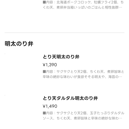
■内容：北海道ポークコロッケ、牡蠣フライ2個、ち
くわ天、煮卵弁当箱いっぱいのごはんと相性抜群の
おかかと海苔を敷き詰めたボリューム満点のり弁
当。
明太のり弁
とり天明太のり弁
¥1,390
■内容：サクサクとり天2個、ちくわ天、煮卵旨味と
辛味の絶妙な味わいが食欲そそる明太や、海苔の風
味が、ふっくらごはんとおかずの美味しさを引き出
します。
とり天タルタル明太のり弁
¥1,490
■内容：サクサクとり天2個、玉子たっぷりタルタル
ソース、ちくわ天、煮卵旨味と辛味の絶妙な味わい
が食欲そそる明太や、海苔の風味が、ふっくらごは
んとおかずの美味しさを引き出します。