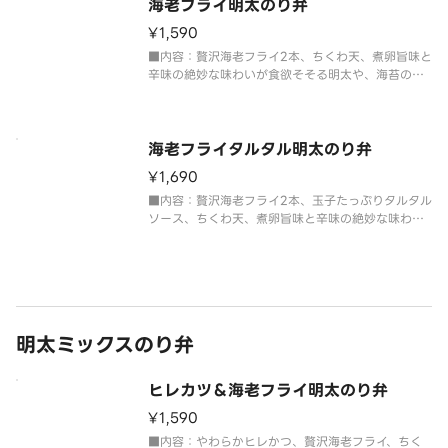
けない骨が入っている場合がございます。小
海老フライ明太のり弁
¥1,590
■内容：贅沢海老フライ2本、ちくわ天、煮卵旨味と
辛味の絶妙な味わいが食欲そそる明太や、海苔の風
味が、ふっくらごはんとおかずの美味しさを引き出
します。
海老フライタルタル明太のり弁
¥1,690
■内容：贅沢海老フライ2本、玉子たっぷりタルタル
ソース、ちくわ天、煮卵旨味と辛味の絶妙な味わい
が食欲そそる明太や、海苔の風味が、ふっくらごは
んとおかずの美味しさを引き出します。
明太ミックスのり弁
ヒレカツ＆海老フライ明太のり弁
¥1,590
■内容：やわらかヒレかつ、贅沢海老フライ、ちく