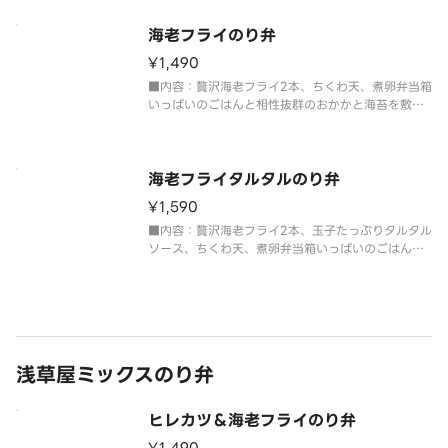
※新鮮なアジをフライに使用しているため、取り除
けない骨が入っている場合がございます。小さな骨
海老フライのり弁
に注意してお召し上
¥1,490
■内容：贅沢海老フライ2本、ちくわ天、煮卵弁当箱
いっぱいのごはんと相性抜群のおかかと海苔を敷き
詰めたボリューム満点のり弁当。
海老フライタルタルのり弁
¥1,590
■内容：贅沢海老フライ2本、玉子たっぷりタルタル
ソース、ちくわ天、煮卵弁当箱いっぱいのごはんと
相性抜群のおかかと海苔を敷き詰めたボリューム満
点のり弁当。
浅草屋ミックスのり弁
ヒレカツ＆海老フライのり弁