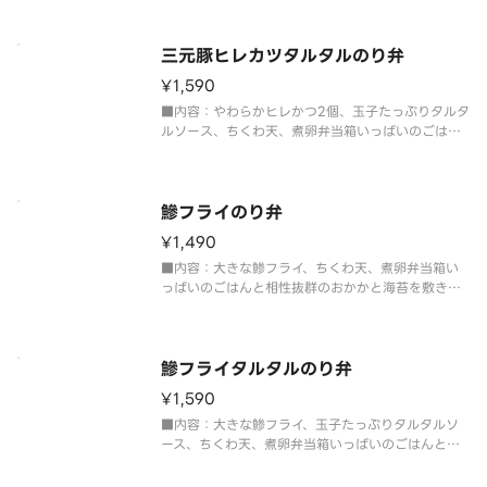
三元豚ヒレカツタルタルのり弁
¥1,590
■内容：やわらかヒレかつ2個、玉子たっぷりタルタ
ルソース、ちくわ天、煮卵弁当箱いっぱいのごはん
と相性抜群のおかかと海苔を敷き詰めたボリューム
満点のり弁当。
鰺フライのり弁
¥1,490
■内容：大きな鯵フライ、ちくわ天、煮卵弁当箱い
っぱいのごはんと相性抜群のおかかと海苔を敷き詰
めたボリューム満点のり弁当。
※新鮮なアジをフライに使用しているため、取り除
けない骨が入っている場合がございます。小さな骨
に注意してお召し上がりください。
鰺フライタルタルのり弁
¥1,590
■内容：大きな鯵フライ、玉子たっぷりタルタルソ
ース、ちくわ天、煮卵弁当箱いっぱいのごはんと相
性抜群のおかかと海苔を敷き詰めたボリューム満点
のり弁当。