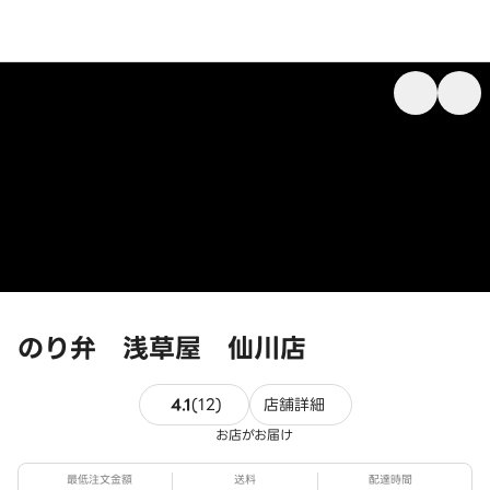
のり弁 浅草屋 仙川店
12件のレビュー
4.1
(
12
)
店舗詳細
お店がお届け
最低注文金額
送料
配達時間