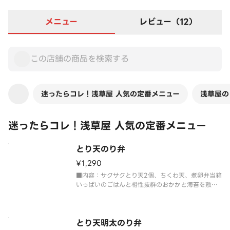
メニュー
レビュー（12）
迷ったらコレ！浅草屋 人気の定番メニュー
浅草屋の
迷ったらコレ！浅草屋 人気の定番メニュー
とり天のり弁
¥1,290
■内容：サクサクとり天2個、ちくわ天、煮卵弁当箱
いっぱいのごはんと相性抜群のおかかと海苔を敷き
詰めたボリューム満点のり弁当。
とり天明太のり弁