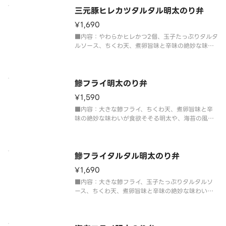
三元豚ヒレカツタルタル明太のり弁
¥1,690
■内容：やわらかヒレかつ2個、玉子たっぷりタルタ
ルソース、ちくわ天、煮卵旨味と辛味の絶妙な味わ
いが食欲そそる明太や、海苔の風味が、ふっくらご
はんとおかずの美味しさを引き出します。
鰺フライ明太のり弁
¥1,590
■内容：大きな鯵フライ、ちくわ天、煮卵旨味と辛
味の絶妙な味わいが食欲そそる明太や、海苔の風味
が、ふっくらごはんとおかずの美味しさを引き出し
ます。
※新鮮なアジをフライに使用しているため、取り除
けない骨が入っている場合がございます。小さな骨
鰺フライタルタル明太のり弁
に注意してお召し上がり
¥1,690
■内容：大きな鯵フライ、玉子たっぷりタルタルソ
ース、ちくわ天、煮卵旨味と辛味の絶妙な味わいが
食欲そそる明太や、海苔の風味が、ふっくらごはん
とおかずの美味しさを引き出します。
※新鮮なアジをフライに使用しているため、取り除