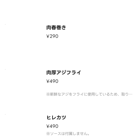
肉春巻き
¥290
肉厚アジフライ
¥490
※新鮮なアジをフライに使用しているため、取り除
けない骨が入っている場合がございます。小さな骨
に注意してお召し上がりください。※ソースは付属
しません。
ヒレカツ
¥490
※ソースは付属しません。