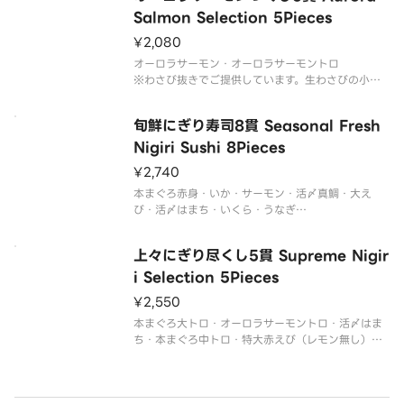
※生ものですのでお受け取り後、お早めにお召し上
Salmon Selection 5Pieces
¥2,080
オーロラサーモン・オーロラサーモントロ
※わさび抜きでご提供しています。生わさびの小袋
を別付けしております。
※セットメニューの内容は変更できません。
旬鮮にぎり寿司8貫 Seasonal Fresh
※生ものですのでお受け取り後、お早めにお召し上
Nigiri Sushi 8Pieces
¥2,740
本まぐろ赤身・いか・サーモン・活〆真鯛・大え
び・活〆はまち・いくら・うなぎ
※わさび抜きでご提供しています。生わさびの小袋
を別付けしております。
上々にぎり尽くし5貫 Supreme Nigir
※セットメニューの内容は変更できません。
※生ものですのでお受け取り後、お早めにお召し上
i Selection 5Pieces
¥2,550
本まぐろ大トロ・オーロラサーモントロ・活〆はま
ち・本まぐろ中トロ・特大赤えび（レモン無し）
※わさび抜きでご提供しています。生わさびの小袋
を別付けしております。
※セットメニューの内容は変更できません。