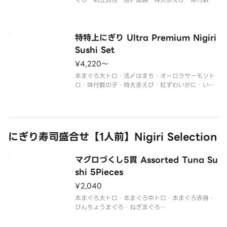
子・うなぎ
※画像は「特上にぎり 4人前36貫」です。
※わさび抜きでご提供しています。生わさびの小袋
を別付けしております。
特特上にぎり Ultra Premium Nigiri
Sushi Set
¥4,220〜
本まぐろ大トロ・活〆はまち・オーロラサーモント
ロ・味付数の子・特大赤えび・紅ずわいがに・いく
ら・大煮穴子（ハーフ）
※画像は「特特上にぎり 4人前32貫」です。
※わさび抜きでご提供しています。生わさびの小袋
を別付けしております。
※セットメニューの内容は変更
にぎり寿司盛合せ【1人前】Nigiri Selection
マグロづくし5貫 Assorted Tuna Su
shi 5Pieces
¥2,040
本まぐろ大トロ・本まぐろ中トロ・本まぐろ赤身・
びんちょうまぐろ・ねぎまぐろ
※わさび抜きでご提供しています。生わさびの小袋
を別付けしております。