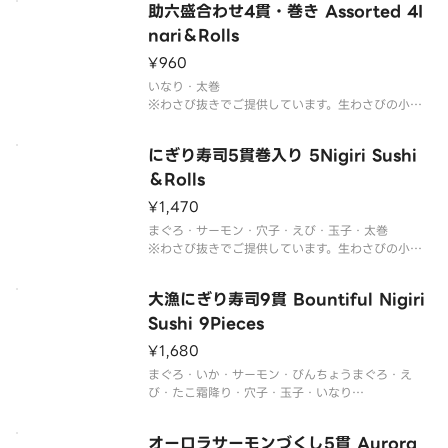
助六盛合わせ4貫・巻き Assorted 4I
※セットメニューの内容は変更できません。
※生ものですのでお受け取り後、お早めにお召し上
nari＆Rolls
¥960
いなり・太巻
※わさび抜きでご提供しています。生わさびの小袋
を別付けしております。
※セットメニューの内容は変更できません。
にぎり寿司5貫巻入り 5Nigiri Sushi
※生ものですのでお受け取り後、お早めにお召し上
＆Rolls
¥1,470
まぐろ・サーモン・穴子・えび・玉子・太巻
※わさび抜きでご提供しています。生わさびの小袋
を別付けしております。
※セットメニューの内容は変更できません。
大漁にぎり寿司9貫 Bountiful Nigiri
※生ものですのでお受け取り後、お早めにお召し上
Sushi 9Pieces
¥1,680
まぐろ・いか・サーモン・びんちょうまぐろ・え
び・たこ霜降り・穴子・玉子・いなり
※わさび抜きでご提供しています。生わさびの小袋
を別付けしております。
オーロラサーモンづくし5貫 Aurora
※セットメニューの内容は変更できません。