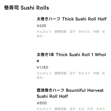
※生ものですのでお受け取り後、お早めにお召し上
がり下さい
巻寿司 Sushi Rolls
太巻きハーフ Thick Sushi Roll Half
¥630
かんぴょう・高野豆腐・玉子・きゅうり・中具・お
ぼろ
※セットメニューの内容は変更できません。
※生ものですのでお受け取り後、お早めにお召し上
太巻き1本 Thick Sushi Roll 1 Whol
e
¥1,180
かんぴょう・高野豆腐・玉子・きゅうり・中具・お
ぼろ
※セットメニューの内容は変更できません。
※生ものですのでお受け取り後、お早めにお召し上
豊漁巻きハーフ Bountiful Harvest
がり下さい。
Sushi Roll Half
¥800
かんぴょう・高野豆腐・玉子・えび・穴子・きゅう