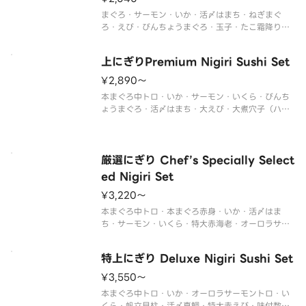
まぐろ・サーモン・いか・活〆はまち・ねぎまぐ
ろ・えび・びんちょうまぐろ・玉子・たこ霜降り
※画像は「にぎりセット 4人前36貫」です。
※わさび抜きでご提供しています。生わさびの小袋
上にぎりPremium Nigiri Sushi Set
を別付けしております。
※セットメニューの内容は変更できません。
¥2,890〜
※生ものです
本まぐろ中トロ・いか・サーモン・いくら・びんち
ょうまぐろ・活〆はまち・大えび・大煮穴子（ハー
フ）
※画像は「上にぎり 4人前32貫」です。
※わさび抜きでご提供しています。生わさびの小袋
を別付けしております。
厳選にぎり Chef’s Specially Select
※セットメニューの内容は変更できません。
ed Nigiri Set
※生もの
¥3,220〜
本まぐろ中トロ・本まぐろ赤身・いか・活〆はま
ち・サーモン・いくら・特大赤海老・オーロラサー
モントロ
※画像は「厳選にぎり 4人前32貫」です。
特上にぎり Deluxe Nigiri Sushi Set
※わさび抜きでご提供しています。生わさびの小袋
を別付けしております。
¥3,550〜
※セットメニューの内容は変更できません。
本まぐろ中トロ・いか・オーロラサーモントロ・い
※生
くら・帆立貝柱・活〆真鯛・特大赤えび・味付数の