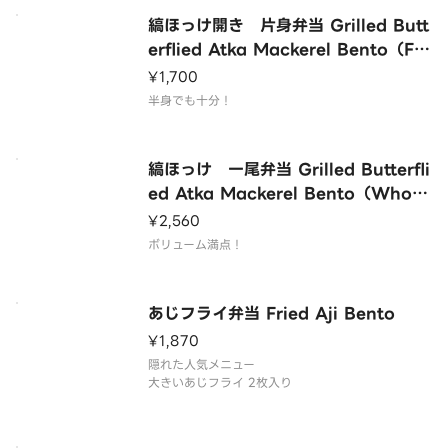
縞ほっけ開き 片身弁当 Grilled Butt
erflied Atka Mackerel Bento（Fill
et）
¥1,700
半身でも十分！
縞ほっけ 一尾弁当 Grilled Butterfli
ed Atka Mackerel Bento（Whole
Fish）
¥2,560
ボリューム満点！
あじフライ弁当 Fried Aji Bento
¥1,870
隠れた人気メニュー
大きいあじフライ 2枚入り