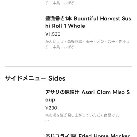
り・中具・おぼろ
※セットメニューの内容は変更できません。
※生ものですのでお受け取り後、お早めにお召し上
豊漁巻き1本 Bountiful Harvest Sus
hi Roll 1 Whole
¥1,530
かんぴょう・高野豆腐・玉子・えび・穴子・きゅう
り・中具・おぼろ
※セットメニューの内容は変更できません。
※生ものですのでお受け取り後、お早めにお召し上
サイドメニュー Sides
アサリの味噌汁 Asari Clam Miso S
oup
¥230
※お湯を注ぎ召し上がっていただく商品です。
作り方は容器の側面に記載されております。
あじフライ1尾 Fried Horse Macker