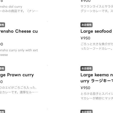
75
¥900
を添えたグリーン
nsho dal curry
サフランライスとサラ
ーのみの商品です。（ナンは
グリーンカレーです。
ておりません。） 単品はカ
香りが食欲をそそりま
の量がセットよりも多いで
な味わいをぜひお楽し
い。
価格
お店価格
rensho Cheese cu
Large seafood 
¥950
00
ごろっと大きな魚介が
ったシーフードカレー
nsho curry only with ext
旨味が溶け込んだ、贅
heese
です。
価格
お店価格
rge Prawn curry
Large keema n
urry ラージキ
50
カレー
¥950
りのエビがごろごろ入った、
なカレーです。濃厚なルーと
とろける茄子とスパイ
の旨味が絡み合い、食欲をそ
マカレーが絶妙にマッ
ます。ぜひお試しください。
べれば、豊かな香りが
に広がります。
価格
お店価格