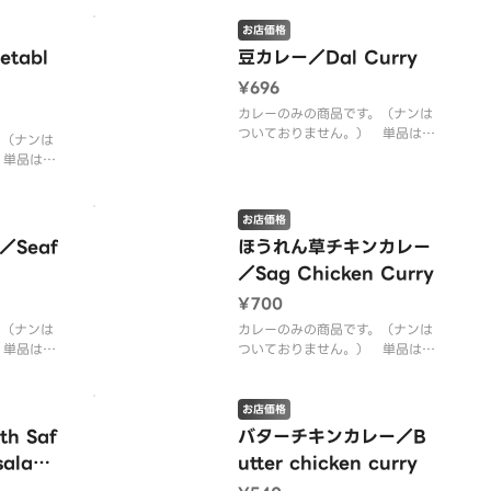
す。
お店価格
tabl
豆カレー／Dal Curry
¥696
カレーのみの商品です。（ナンは
ついておりません。） 単品はカ
。（ナンは
レーの量がセットよりも多いで
 単品はカ
す。
も多いで
お店価格
Seaf
ほうれん草チキンカレー
／Sag Chicken Curry
¥700
。（ナンは
カレーのみの商品です。（ナンは
 単品はカ
ついておりません。） 単品はカ
も多いで
レーの量がセットよりも多いで
す。
お店価格
th Saf
バターチキンカレー／B
salad
utter chicken curry
サラダ