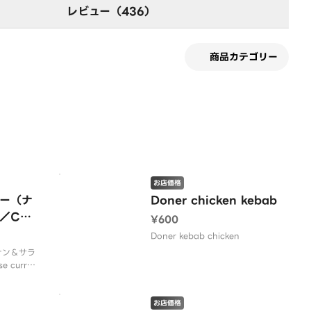
レビュー（436）
商品カテゴリー
す
お店価格
ー（ナ
Doner chicken kebab
／Chi
¥600
rry wi
Doner kebab chicken
lad
ナン＆サラ
e curry
お店価格