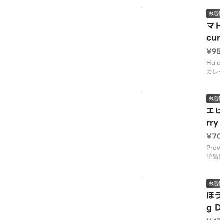
す。
お店
マト
cur
¥9
Hala
カレ
つい
レー
す。
お店
エビ
rry
¥7
Praw
単品
いで
単品
お店
ほ
g D