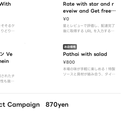
 With
Rate with star and r
eveiw and Get free
mango lassi service f
¥0
or the your oder wit
をそそるケ
星とレビューで評価し、配達完了
とりどりの
h putting url which y
後に取得する URL を入力する
か。ぜひナ
と、ご注文に対して無料のマンゴ
ou get after deleiver
りくださ
ーラッシー サービスが受けられ
y is complete.One m
ます。1 回の注文につきマンゴー
お店価格
ango lassi is allowed
ラッシー 1 杯が認められます
 Ve
Pathai with salad
for one oder. 星とレビ
mein
¥800
ューで評価し、配達完了
本場の味が手軽に楽しめる！特製
後に取得する U
ソースと具材が絡み合う、タイの
縮されたチ
定番焼きそば「パッタイ」。エキ
相性も抜群
ゾチックな風味をご堪能くださ
わいが楽し
い。
すすめで
 Campaign 870yen