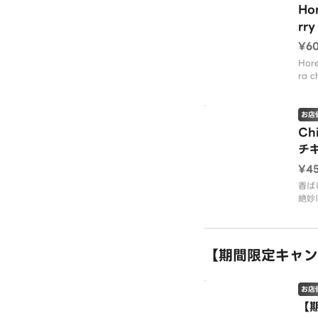
Ho
rry
¥6
Hore
ra c
お店
Ch
チ
¥4
香ば
絶妙
ン。
香り
【期間限定キャンペー
お店
【期