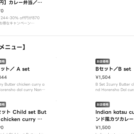
f円】カレー弁当／Cu
y Bento Sep 870
70
n Campaign
244-30% off円が870
お得なキャンペーン
ー（10種類から選択）、ナ
ライス、サラダ、チキンティ
1pがセットになったお弁当で
メニュー】
価格
お店価格
ット／ A set
Bセット／B set
344
¥1,504
ry Butter chicken curry a
B Set 2curry Butter c
orensho dal curry Nan Ri
nd Horensho Dal cur
hicken Tikka 1p Salad /2
e nan Tandoori chick
ー バターチキンカレーとダ
ekh kabab 1pc Rice 
価格
お店価格
レー ナン ライス チキンティ
ット 2カレー バターチ
1p サラダ
ット Child set But
うれん
Indian katsu c
 chicken curry Ch
ンド風カツカレー
se Nan
90
¥1,500