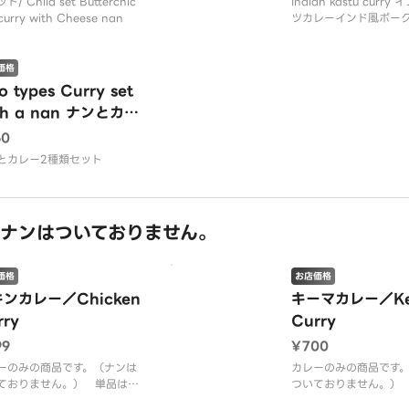
/ Child set Butterchic
Indian kastu curr
curry with Cheese nan
ツカレーインド風ポー
ーは、キーマカレーと
ポークカツが絶妙に絡
品。ターメリックライ
価格
えて、彩り豊かな一品
 types Curry set
した。
th a nan ナンとカレ
2種類セット
60
とカレー2種類セット
ナンはついておりません。
価格
お店価格
ンカレー／Chicken
キーマカレー／Ke
rry
Curry
99
¥700
ーのみの商品です。（ナンは
カレーのみの商品です
ておりません。） 単品はカ
ついておりません。）
の量がセットよりも多いで
レーの量がセットより