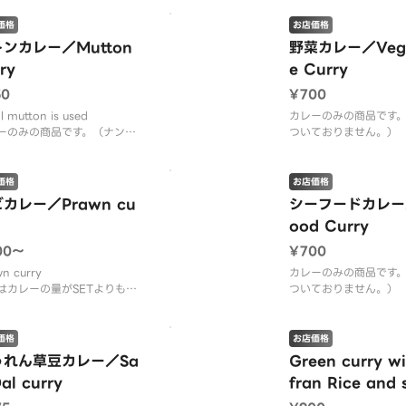
す。
価格
お店価格
ンカレー／Mutton
野菜カレー／Vege
ry
e Curry
50
¥700
l mutton is used
カレーのみの商品です
ーのみの商品です。（ナンは
ついておりません。）
ておりません。） 単品はカ
レーの量がセットより
の量がセットよりも多いで
す。
価格
お店価格
カレー／Prawn cu
シーフードカレー／
ood Curry
00〜
¥700
n curry
カレーのみの商品です
はカレーの量がSETよりも多
ついておりません。）
す。
レーの量がセットより
にはナンはついておりません
す。
価格
お店価格
うれん草豆カレー／Sa
Green curry wi
al curry
fran Rice and 
サフランライスと