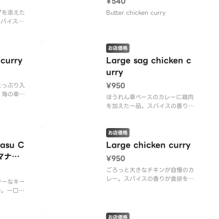
¥540
カレー
ダを添えた
Butter chicken curry
スパイスの
す。本格的
みくださ
お店価格
curry
Large sag chicken c
urry
¥950
たっぷり入
。海の幸の
ほうれん草ベースのカレーに鶏肉
沢な味わい
を加えた一品。スパイスの香りが
食欲をそそります。大きめサイズ
でご満足いただけます。
お店価格
asu C
Large chicken curry
ーマナス
¥950
ごろっと大きなチキンが自慢のカ
レー。スパイスの香りが食欲をそ
シーなキー
そります。じっくり煮込んだ本格
チ。一口食
的な味わいを、ぜひお楽しみくだ
口いっぱい
さい。
お店価格