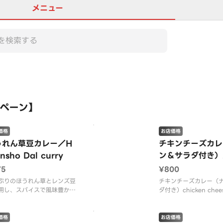
メニュー
この店舗は全商品お店価格で
ペーン】
価格
お店価格
うれん草豆カレー／H
チキンチーズカレ
nsho Dal curry
ン＆サラダ付き）
cken cheese cu
75
¥800
th Nan and sa
ぷりのほうれん草とレンズ豆
チキンチーズカレー（
用し、スパイスで風味豊かに
ダ付き）chicken chees
げたカレーです。栄養満点で
with Nan and Salad
シーなので、身体に優しいラ
やディナーにおすすめです。
価格
お店価格