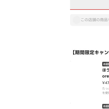
【期間限定キャン
お店
ほ
ore
¥4
たっ
を使
仕上
ヘル
ンチ
お店