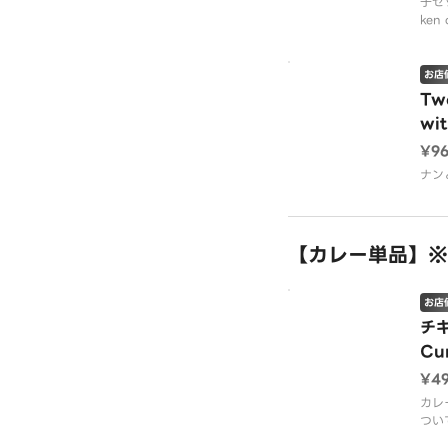
子セット
ken 
お店
Two
wi
ー
¥9
ナン
【カレー単品】※
お店
チキ
Cu
¥4
カレ
つい
レー