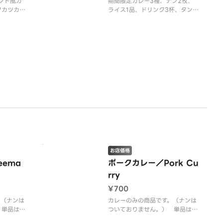
y インド風カ
期間限定カレー3種、ナン2枚、
クカツカレ
ライス1品、ドリンク3杯、タンド
サクサクの
リー料理3品（タンドリーチキ
み合った一
ン、チキンティッカ、シークカバ
スと卵を添
ブ）がセットになった、大変お得
に仕上げま
なセットです。※画像はイメージ
です。
お店価格
ema
ポークカレー／Pork Cu
rry
¥700
。（ナンは
カレーのみの商品です。（ナンは
 単品はカ
ついておりません。） 単品はカ
も多いで
レーの量がセットよりも多いで