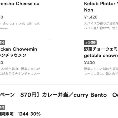
rensho Cheese cu
Kebab Plattar
Nan
00
¥1,420
nsho curry only with ext
スパイスの香りが食欲
heese
バブの盛り合わせ。色
ケバブは見た目も華や
ンと一緒にお召し上が
い。
価格
お店価格
icken Chowemin
野菜チョーウェミン
キンチャウメン
getable chow
50
¥400
しい麺と鶏肉、野菜の旨みが
野菜の甘みと旨味が凝
に絡み合うチキンチャウメ
ョーウェミン。麺との
一口食べれば、食欲をそそる
で、あっさりとした味
が広がります。
めます。ランチにもお
す。
ン 870円】カレー弁当／curry Bento Oct
価格
間限定 1244-30%