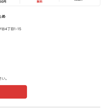
500円
無料
ため
谷4丁目1-15
さい。