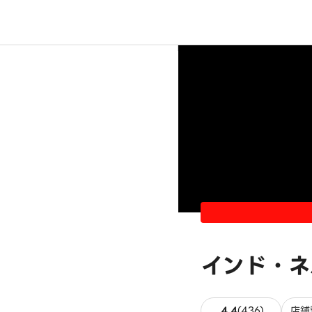
インド・ネ
436件の
4.4
(
436
)
店舗