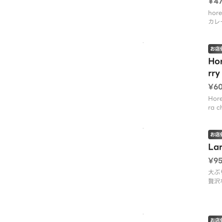
¥4
hore
カレ
つい
レー
す。
お店
Ho
rry
¥6
Hore
ra c
お店
La
¥9
大ぶ
贅沢
エビ
そり
お店