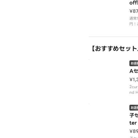
of
rr
¥8
ye
通常1
円！
カレ
ン、
ッカ
す。
【おすすめセット
お店
Aセ
¥1,
2cur
nd H
ce c
カレ
お店
ルカ
ッカ 
子セ
ter
ee
¥8