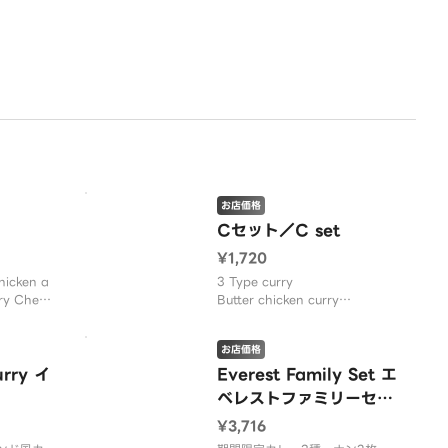
お店価格
Cセット／C set
¥1,720
hicken a
3 Type curry
ry Chees
Butter chicken curry
en 1p Se
keema Curry
Salad/Bセ
Horenso Dal curry
お店価格
キンとほ
Cheese nan
urry イ
Plain Nan
Everest Family Set エ
Safran Rice
ベレストファミリーセッ
Salad
ト
¥3,716
Tandoori Chicken 1pc
S