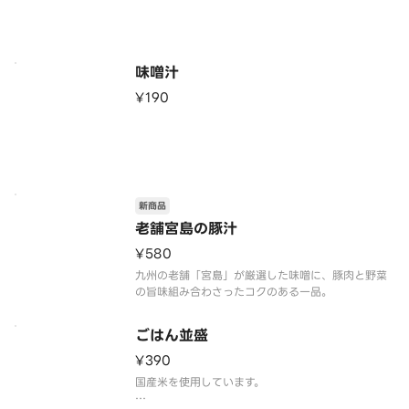
味噌汁
¥190
新商品
老舗宮島の豚汁
¥580
九州の老舗「宮島」が厳選した味噌に、豚肉と野菜
の旨味組み合わさったコクのある一品。
ごはん並盛
¥390
国産米を使用しています。