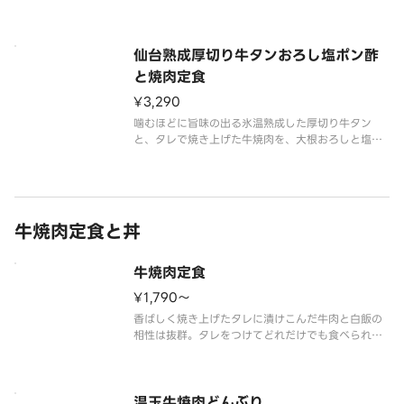
すみます。
※写真は牛タン約100g（調理前）です。
※定食にはキムチが付きます。
仙台熟成厚切り牛タンおろし塩ポン酢
と焼肉定食
¥3,290
噛むほどに旨味の出る氷温熟成した厚切り牛タン
と、タレで焼き上げた牛焼肉を、大根おろしと塩ポ
ン酢がさっぱりとした味わいにしてくれます。
※写真は牛タン約100g（調理前）です。
※定食にはキムチが付きます。
牛焼肉定食と丼
牛焼肉定食
¥1,790〜
香ばしく焼き上げたタレに漬けこんだ牛肉と白飯の
相性は抜群。タレをつけてどれだけでも食べられま
す。
※定食にはキムチが付きます。
温玉牛焼肉どんぶり