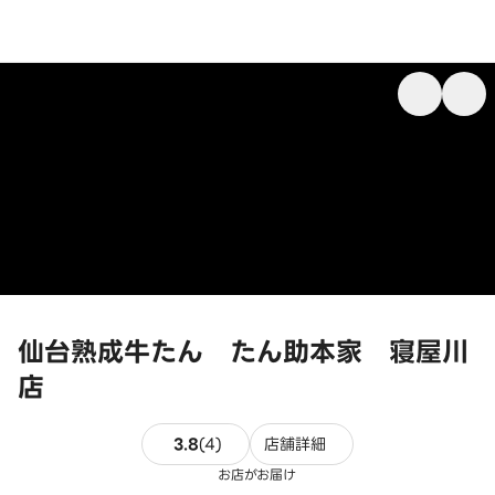
仙台熟成牛たん たん助本家 寝屋川
店
4件のレビュー
3.8
(
4
)
店舗詳細
お店がお届け