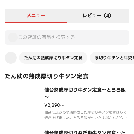
メニュー
レビュー（4）
たん助の熟成厚切り牛タン定食
厚切り牛タンと牛焼
たん助の熟成厚切り牛タン定食
仙台熟成厚切り牛タン定食～とろろ飯
～
¥2,890〜
仙台仕込みの氷温熟成した厚切り牛タンを香ばしく
焼き上げました。とろろ飯が付いた本場さながらの
牛タン定食です。
※定食にはキムチが付きます。
仙台熟成厚切りねぎ塩牛タン定食～と
※写真は牛タン約150g（調理前）です。