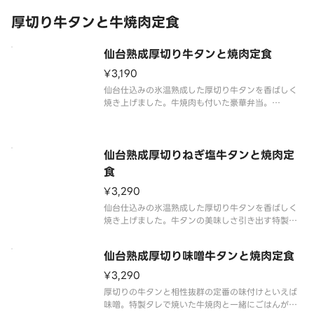
厚切り牛タンと牛焼肉定食
仙台熟成厚切り牛タンと焼肉定食
¥3,190
仙台仕込みの氷温熟成した厚切り牛タンを香ばしく
焼き上げました。牛焼肉も付いた豪華弁当。
※写真は牛タン約100g（調理前）です。
※定食にはキムチが付きます。
仙台熟成厚切りねぎ塩牛タンと焼肉定
食
¥3,290
仙台仕込みの氷温熟成した厚切り牛タンを香ばしく
焼き上げました。牛タンの美味しさ引き出す特製の
ネギ塩ダレに牛焼肉も楽しめます。
※写真は牛タン約100g（調理前）です。
仙台熟成厚切り味噌牛タンと焼肉定食
※定食にはキムチが付きます。
¥3,290
厚切りの牛タンと相性抜群の定番の味付けといえば
味噌。特製タレで焼いた牛焼肉と一緒にごはんがす