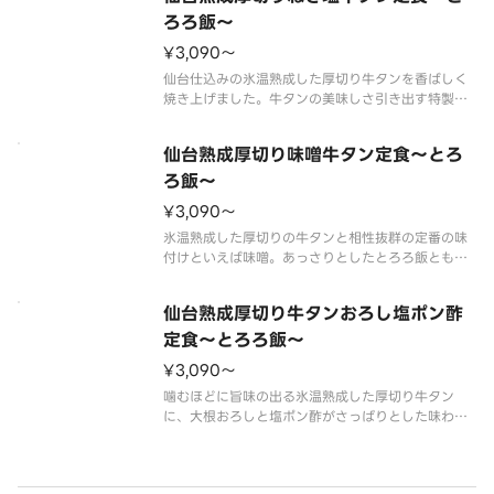
ろろ飯～
¥3,090〜
仙台仕込みの氷温熟成した厚切り牛タンを香ばしく
焼き上げました。牛タンの美味しさ引き出す特製の
ネギ塩ダレでどうぞ。
※定食にはキムチが付きます。
仙台熟成厚切り味噌牛タン定食～とろ
※写真は牛タン約150g（調理前）です。
ろ飯～
¥3,090〜
氷温熟成した厚切りの牛タンと相性抜群の定番の味
付けといえば味噌。あっさりとしたとろろ飯とも相
性抜群です。
※定食にはキムチが付きます。
仙台熟成厚切り牛タンおろし塩ポン酢
※写真は牛タン約150g（調理前）です。
定食～とろろ飯～
¥3,090〜
噛むほどに旨味の出る氷温熟成した厚切り牛タン
に、大根おろしと塩ポン酢がさっぱりとした味わい
にしてくれます。
※定食にはキムチが付きます。
※写真は牛タン約150g（調理前）です。