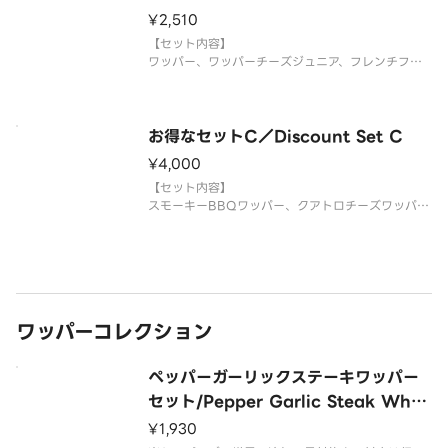
ざいます。なお、商品の破損を防ぐため
¥2,510
【セット内容】
ワッパー、ワッパーチーズジュニア、フレンチフラ
イ（L）、ドリンク（M）×2
※写真はイメージです。
※トッピングの増量、追加、具材抜きの対応は行っ
ておりません。予めご了承ください。
お得なセットC／Discount Set C
※ドリンクの蓋にフィルムが貼られている場合がご
¥4,000
ざいます。なお、
【セット内容】
スモーキーBBQワッパー、クアトロチーズワッパ
ー、アボカドワッパー、フレンチフライ(S)×2、ド
リンク(M)×2
※トッピングの増量、追加、具材抜きの対応は行っ
ておりません。
※ドリンクの蓋にフィルムが貼られている場合がご
ざいます。なお、商品の
ワッパーコレクション
ペッパーガーリックステーキワッパー
セット/Pepper Garlic Steak Who
pper Set
¥1,930