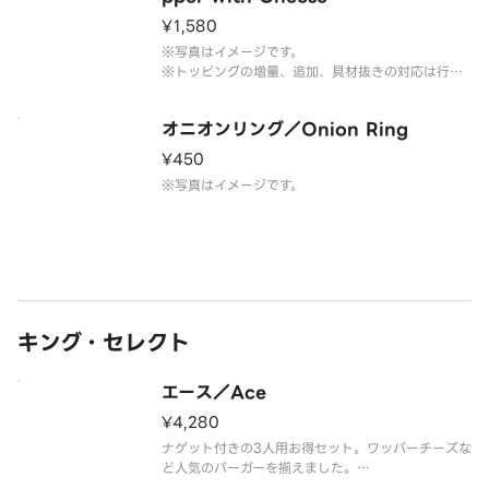
¥1,580
※写真はイメージです。
※トッピングの増量、追加、具材抜きの対応は行っ
ておりません。予めご了承ください。
オニオンリング／Onion Ring
¥450
※写真はイメージです。
キング・セレクト
エース／Ace
¥4,280
ナゲット付きの3人用お得セット。ワッパーチーズな
ど人気のバーガーを揃えました。
【セット内容】