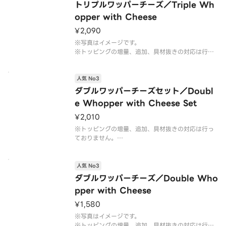
トリプルワッパーチーズ／Triple Wh
ざいます。なお、商品の破損を防ぐため、フィルム
には空気穴がございます。
opper with Cheese
※写真はイメージです。
¥2,090
※写真はイメージです。
※トッピングの増量、追加、具材抜きの対応は行っ
ておりません。予めご了承ください。
人気 No3
ダブルワッパーチーズセット／Doubl
e Whopper with Cheese Set
¥2,010
※トッピングの増量、追加、具材抜きの対応は行っ
ておりません。
※フレンチフライ(S)とドリンク(M)のセットです。
※ドリンクの蓋にフィルムが貼られている場合がご
ざいます。なお、商品の破損を防ぐため、フィルム
人気 No3
には空気穴がございます。
ダブルワッパーチーズ／Double Who
※写真はイメージです。
pper with Cheese
¥1,580
※写真はイメージです。
※トッピングの増量、追加、具材抜きの対応は行っ