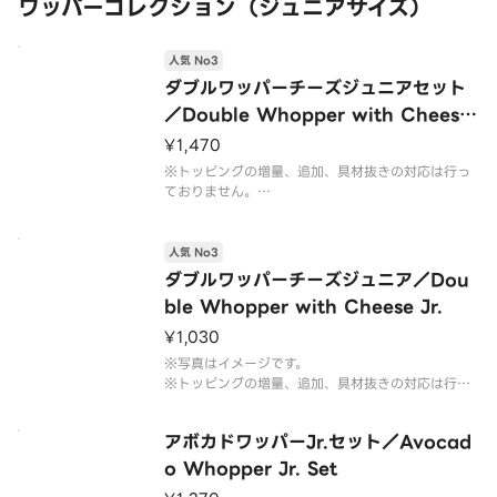
ワッパーコレクション（ジュニアサイズ）
人気 No3
ダブルワッパーチーズジュニアセット
／Double Whopper with Cheese
Jr. Set
¥1,470
※トッピングの増量、追加、具材抜きの対応は行っ
ておりません。
※フレンチフライ(S)とドリンク(M)のセットです。
※ドリンクの蓋にフィルムが貼られている場合がご
ざいます。なお、商品の破損を防ぐため、フィルム
人気 No3
には空気穴がございます。
ダブルワッパーチーズジュニア／Dou
※写真はイメージです。
ble Whopper with Cheese Jr.
¥1,030
※写真はイメージです。
※トッピングの増量、追加、具材抜きの対応は行っ
ておりません。予めご了承ください。
アボカドワッパーJr.セット／Avocad
o Whopper Jr. Set