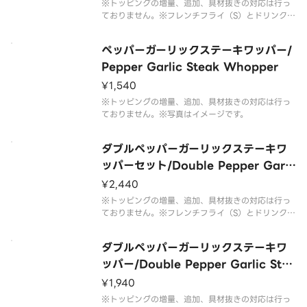
※トッピングの増量、追加、具材抜きの対応は行っ
ておりません。※フレンチフライ（S）とドリンク
（M）のセットです。※ドリンクの蓋にフィルムが
貼られている場合がございます。なお、商品の破損
ペッパーガーリックステーキワッパー/
を防ぐため、フィルムには空気穴がございます。※
写真はイメージです。
Pepper Garlic Steak Whopper
¥1,540
※トッピングの増量、追加、具材抜きの対応は行っ
ておりません。※写真はイメージです。
ダブルペッパーガーリックステーキワ
ッパーセット/Double Pepper Garli
c Steak Whopper Set
¥2,440
※トッピングの増量、追加、具材抜きの対応は行っ
ておりません。※フレンチフライ（S）とドリンク
（M）のセットです。※ドリンクの蓋にフィルムが
貼られている場合がございます。なお、商品の破損
ダブルペッパーガーリックステーキワ
を防ぐため、フィルムには空気穴がございます。※
写真はイメージです。
ッパー/Double Pepper Garlic Stea
k Whopper
¥1,940
※トッピングの増量、追加、具材抜きの対応は行っ