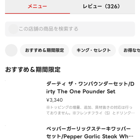
メニュー
レビュー（326）
おすすめ＆期間限定
キング・セレクト
お得な
おすすめ＆期間限定
ダーティ ザ・ワンパウンダーセット/D
irty The One Pounder Set
¥3,340
※トッピングの増量、追加、具材抜きの対応は行っ
ておりません。※フレンチフライ（S）とドリンク
（M）のセットです。※ドリンクの蓋にフィルムが
貼られている場合がございます。なお、商品の破損
ペッパーガーリックステーキワッパー
を防ぐため、フィルムには空気穴がございます。※
写真はイメージです。※総重量に
セット/Pepper Garlic Steak Who