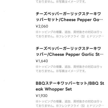
ておりません。※写真はイメージです。
チーズペッパーガーリックステーキワ
ッパーセット/Cheese Pepper Garli
c Steak Whopper Set
¥2,060
※トッピングの増量、追加、具材抜きの対応は行っ
ておりません。※フレンチフライ（S）とドリンク
（M）のセットです。※ドリンクの蓋にフィルムが
貼られている場合がございます。なお、商品の破損
チーズペッパーガーリックステーキワ
を防ぐため、フィルムには空気穴がございます。※
写真はイメージです。
ッパー/Cheese Pepper Garlic Ste
ak Whopper
¥1,640
※トッピングの増量、追加、具材抜きの対応は行っ
ておりません。※写真はイメージです。
BBQステーキワッパーセット/BBQ St
eak Whopper Set
¥1,930
※トッピングの増量、追加、具材抜きの対応は行っ
ておりません。※フレンチフライ（S）とドリンク