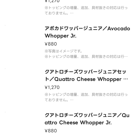
¥1,270
※トッピングの増量、追加、具材抜きの対応は行っ
ておりません。
※フレンチフライ(S)とドリンク(M)のセットです。
※ドリンクの蓋にフィルムが貼られている場合がご
アボカドワッパージュニア／Avocado
ざいます。なお、商品の破損を防ぐため、フィルム
には空気穴がございます。
Whopper Jr.
※写真はイメージです。
¥880
※写真はイメージです。
※トッピングの増量、追加、具材抜きの対応は行っ
ておりません。予めご了承ください。
クアトロチーズワッパージュニアセッ
ト／Quattro Cheese Whopper Jr.
Set
¥1,270
※トッピングの増量、追加、具材抜きの対応は行っ
ておりません。
※フレンチフライ(S)とドリンク(M)のセットです。
※ドリンクの蓋にフィルムが貼られている場合がご
クアトロチーズワッパージュニア／Qu
ざいます。なお、商品の破損を防ぐため、フィルム
には空気穴がございます。
attro Cheese Whopper Jr.
※写真はイメージです。
¥880