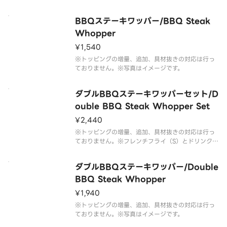
（M）のセットです。※ドリンクの蓋にフィルムが
貼られている場合がございます。なお、商品の破損
BBQステーキワッパー/BBQ Steak
を防ぐため、フィルムには空気穴がございます。※
写真はイメージです。
Whopper
¥1,540
※トッピングの増量、追加、具材抜きの対応は行っ
ておりません。※写真はイメージです。
ダブルBBQステーキワッパーセット/D
ouble BBQ Steak Whopper Set
¥2,440
※トッピングの増量、追加、具材抜きの対応は行っ
ておりません。※フレンチフライ（S）とドリンク
（M）のセットです。※ドリンクの蓋にフィルムが
貼られている場合がございます。なお、商品の破損
ダブルBBQステーキワッパー/Double
を防ぐため、フィルムには空気穴がございます。※
写真はイメージです。
BBQ Steak Whopper
¥1,940
※トッピングの増量、追加、具材抜きの対応は行っ
ておりません。※写真はイメージです。