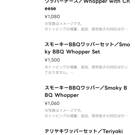
ワッパーチーズ／Whopper with Ch
ざいます。なお、商品の破損を防ぐため、フィルム
には空気穴がございます。
eese
※写真はイメージです。
¥1,080
※写真はイメージです。
※トッピングの増量、追加、具材抜きの対応は行っ
ておりません。予めご了承ください。
スモーキーBBQワッパーセット／Smo
ky BBQ Whopper Set
¥1,500
※トッピングの増量、追加、具材抜きの対応は行っ
ておりません。
※フレンチフライ(S)とドリンク(M)のセットです。
※ドリンクの蓋にフィルムが貼られている場合がご
スモーキーBBQワッパー／Smoky B
ざいます。なお、商品の破損を防ぐため、フィルム
には空気穴がございます。
BQ Whopper
※写真はイメージです。
¥1,060
※写真はイメージです。
※トッピングの増量、追加、具材抜きの対応は行っ
ておりません。予めご了承ください。
テリヤキワッパーセット／Teriyaki