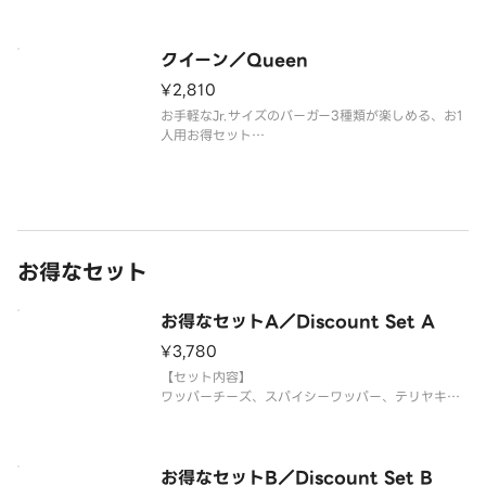
ワッパーチーズ、クアトロチーズワッパージュニ
ア、テリヤキワッパージュニア、フレンチフライ
（L）、チキンナゲット8ピース、ドリンク（M）×
クイーン／Queen
3
¥2,810
お手軽なJr.サイズのバーガー3種類が楽しめる、お1
人用お得セット
【セット内容】
クアトロチーズワッパージュニア、スパイシーワッ
パージュニア、テリヤキワッパージュニア、フレンチ
フライ(S)、ドリンク(M)
※トッピングの増量、追加、具材抜きの対応は行っ
ており
お得なセット
お得なセットA／Discount Set A
¥3,780
【セット内容】
ワッパーチーズ、スパイシーワッパー、テリヤキワ
ッパー、フレンチフライ(S)×2、ドリンク(M)×2
※トッピングの増量、追加、具材抜きの対応は行っ
ておりません。
※ドリンクの蓋にフィルムが貼られている場合がご
お得なセットB／Discount Set B