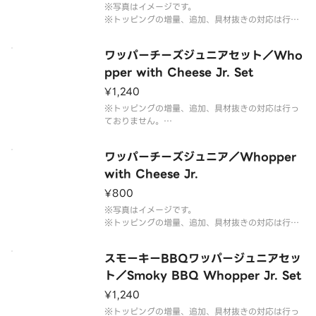
※写真はイメージです。
※トッピングの増量、追加、具材抜きの対応は行っ
ておりません。予めご了承ください。
ワッパーチーズジュニアセット／Who
pper with Cheese Jr. Set
¥1,240
※トッピングの増量、追加、具材抜きの対応は行っ
ておりません。
※フレンチフライ(S)とドリンク(M)のセットです。
※ドリンクの蓋にフィルムが貼られている場合がご
ワッパーチーズジュニア／Whopper
ざいます。なお、商品の破損を防ぐため、フィルム
には空気穴がございます。
with Cheese Jr.
※写真はイメージです。
¥800
※写真はイメージです。
※トッピングの増量、追加、具材抜きの対応は行っ
ておりません。予めご了承ください。
スモーキーBBQワッパージュニアセッ
ト／Smoky BBQ Whopper Jr. Set
¥1,240
※トッピングの増量、追加、具材抜きの対応は行っ