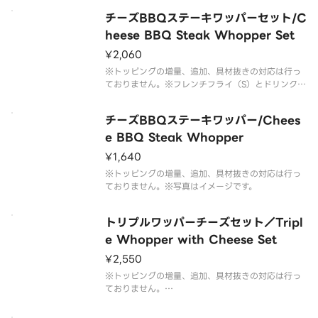
チーズBBQステーキワッパーセット/C
heese BBQ Steak Whopper Set
¥2,060
※トッピングの増量、追加、具材抜きの対応は行っ
ておりません。※フレンチフライ（S）とドリンク
（M）のセットです。※ドリンクの蓋にフィルムが
貼られている場合がございます。なお、商品の破損
チーズBBQステーキワッパー/Chees
を防ぐため、フィルムには空気穴がございます。※
写真はイメージです。
e BBQ Steak Whopper
¥1,640
※トッピングの増量、追加、具材抜きの対応は行っ
ておりません。※写真はイメージです。
トリプルワッパーチーズセット／Tripl
e Whopper with Cheese Set
¥2,550
※トッピングの増量、追加、具材抜きの対応は行っ
ておりません。
※フレンチフライ(S)とドリンク(M)のセットです。
※ドリンクの蓋にフィルムが貼られている場合がご