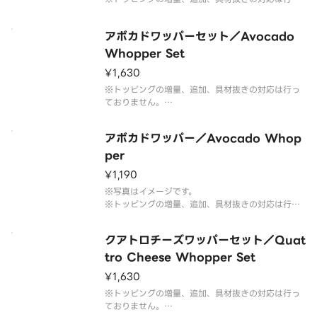
ておりません。予めご了承ください。
アボカドワッパーセット／Avocado
Whopper Set
¥1,630
※トッピングの増量、追加、具材抜きの対応は行っ
ておりません。
※フレンチフライ(S)とドリンク(M)のセットです。
※ドリンクの蓋にフィルムが貼られている場合がご
アボカドワッパー／Avocado Whop
ざいます。なお、商品の破損を防ぐため、フィルム
には空気穴がございます。
per
※写真はイメージです。
¥1,190
※写真はイメージです。
※トッピングの増量、追加、具材抜きの対応は行っ
ておりません。予めご了承ください。
クアトロチーズワッパーセット／Quat
tro Cheese Whopper Set
¥1,630
※トッピングの増量、追加、具材抜きの対応は行っ
ておりません。