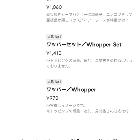
※写真はイメージです。
¥1,060
直火焼きビーフパティ―に唐辛子、ニンニクそして
豆板醤が隠し味のスパイシーソースが特徴の旨辛バ
ーガー。
※写真はイメージです。
人気 No1
※トッピングの増量、追加、具材抜きの対応は行っ
ておりません。予めご了承ください。
ワッパーセット／Whopper Set
¥1,410
※トッピングの増量、追加、具材抜きの対応は行っ
ておりません。
※フレンチフライ(S)とドリンク(M)のセットです。
※ドリンクの蓋にフィルムが貼られている場合がご
人気 No1
ざいます。なお、商品の破損を防ぐため、フィルム
には空気穴がございます。
ワッパー／Whopper
※写真はイメージです。
¥970
※写真はイメージです。
※トッピングの増量、追加、具材抜きの対応は行っ
ておりません。予めご了承ください。