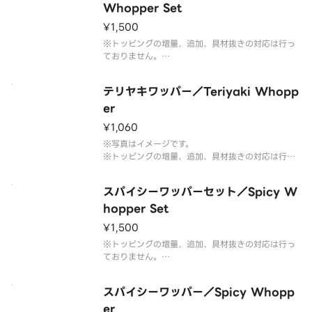
Whopper Set
¥1,500
※トッピングの増量、追加、具材抜きの対応は行っ
ておりません。
※フレンチフライ(S)とドリンク(M)のセットです。
※ドリンクの蓋にフィルムが貼られている場合がご
テリヤキワッパー／Teriyaki Whopp
ざいます。なお、商品の破損を防ぐため、フィルム
には空気穴がございます。
er
※写真はイメージです。
¥1,060
※写真はイメージです。
※トッピングの増量、追加、具材抜きの対応は行っ
ておりません。予めご了承ください。
スパイシーワッパーセット／Spicy W
hopper Set
¥1,500
※トッピングの増量、追加、具材抜きの対応は行っ
ておりません。
※フレンチフライ(S)とドリンク(M)のセットです。
※ドリンクの蓋にフィルムが貼られている場合がご
スパイシーワッパー／Spicy Whopp
ざいます。なお、商品の破損を防ぐため、フィルム
には空気穴がございます。
er