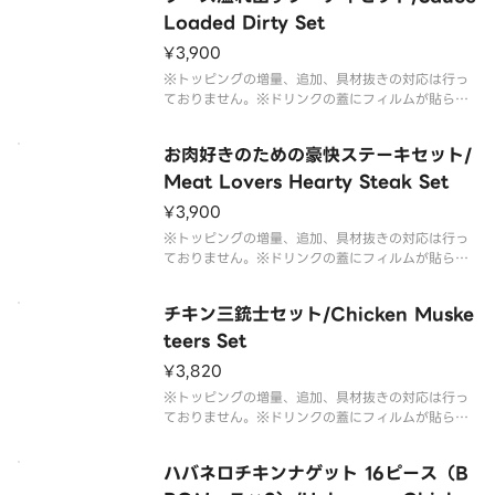
Loaded Dirty Set
¥3,900
※トッピングの増量、追加、具材抜きの対応は行っ
ておりません。※ドリンクの蓋にフィルムが貼られ
ている場合がございます。なお、商品の破損を防ぐ
ため、フィルムには空気穴がございます。※写真は
お肉好きのための豪快ステーキセット/
イメージです。
Meat Lovers Hearty Steak Set
¥3,900
※トッピングの増量、追加、具材抜きの対応は行っ
ておりません。※ドリンクの蓋にフィルムが貼られ
ている場合がございます。なお、商品の破損を防ぐ
ため、フィルムには空気穴がございます。※写真は
チキン三銃士セット/Chicken Muske
イメージです。
teers Set
¥3,820
※トッピングの増量、追加、具材抜きの対応は行っ
ておりません。※ドリンクの蓋にフィルムが貼られ
ている場合がございます。なお、商品の破損を防ぐ
ため、フィルムには空気穴がございます。※写真は
ハバネロチキンナゲット 16ピース（B
イメージです。