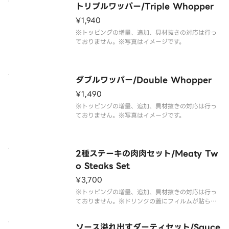
トリプルワッパー/Triple Whopper
¥1,940
※トッピングの増量、追加、具材抜きの対応は行っ
ておりません。※写真はイメージです。
ダブルワッパー/Double Whopper
¥1,490
※トッピングの増量、追加、具材抜きの対応は行っ
ておりません。※写真はイメージです。
2種ステーキの肉肉セット/Meaty Tw
o Steaks Set
¥3,700
※トッピングの増量、追加、具材抜きの対応は行っ
ておりません。※ドリンクの蓋にフィルムが貼られ
ている場合がございます。なお、商品の破損を防ぐ
ため、フィルムには空気穴がございます。※写真は
ソース溢れ出すダーティセット/Sauce
イメージです。