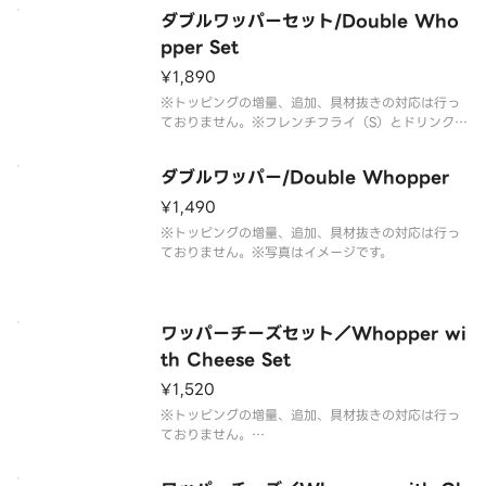
ダブルワッパーセット/Double Who
pper Set
¥1,890
※トッピングの増量、追加、具材抜きの対応は行っ
ておりません。※フレンチフライ（S）とドリンク
（M）のセットです。※ドリンクの蓋にフィルムが
貼られている場合がございます。なお、商品の破損
ダブルワッパー/Double Whopper
を防ぐため、フィルムには空気穴がございます。※
写真はイメージです。
¥1,490
※トッピングの増量、追加、具材抜きの対応は行っ
ておりません。※写真はイメージです。
ワッパーチーズセット／Whopper wi
th Cheese Set
¥1,520
※トッピングの増量、追加、具材抜きの対応は行っ
ておりません。
※フレンチフライ(S)とドリンク(M)のセットです。
※ドリンクの蓋にフィルムが貼られている場合がご