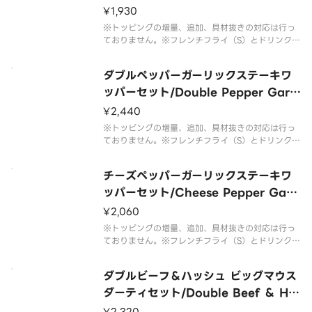
pper Set
¥1,930
※トッピングの増量、追加、具材抜きの対応は行っ
ておりません。※フレンチフライ（S）とドリンク
（M）のセットです。※ドリンクの蓋にフィルムが
貼られている場合がございます。なお、商品の破損
ダブルペッパーガーリックステーキワ
を防ぐため、フィルムには空気穴がございます。※
写真はイメージです。
ッパーセット/Double Pepper Garli
c Steak Whopper Set
¥2,440
※トッピングの増量、追加、具材抜きの対応は行っ
ておりません。※フレンチフライ（S）とドリンク
（M）のセットです。※ドリンクの蓋にフィルムが
貼られている場合がございます。なお、商品の破損
チーズペッパーガーリックステーキワ
を防ぐため、フィルムには空気穴がございます。※
写真はイメージです。
ッパーセット/Cheese Pepper Garli
c Steak Whopper Set
¥2,060
※トッピングの増量、追加、具材抜きの対応は行っ
ておりません。※フレンチフライ（S）とドリンク
（M）のセットです。※ドリンクの蓋にフィルムが
貼られている場合がございます。なお、商品の破損
ダブルビーフ＆ハッシュ ビッグマウス
を防ぐため、フィルムには空気穴がございます。※
写真はイメージです。
ダーティセット/Double Beef ＆ Ha
sh Big Mouth Dirty Set