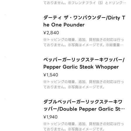
ておりません。※フレンチフライ（S）とドリンク
（M）のセットです。※ドリンクの蓋にフィルムが
貼られている場合がございます。なお、商品の破損
ダーティ ザ・ワンパウンダー/Dirty T
を防ぐため、フィルムには空気穴がございます。※
写真はイメージです。
he One Pounder
¥2,840
※トッピングの増量、追加、具材抜きの対応は行っ
ておりません。※写真はイメージです。※総重量に
は個体差があります。
ペッパーガーリックステーキワッパー/
Pepper Garlic Steak Whopper
¥1,540
※トッピングの増量、追加、具材抜きの対応は行っ
ておりません。※写真はイメージです。
ダブルペッパーガーリックステーキワ
ッパー/Double Pepper Garlic Stea
k Whopper
¥1,940
※トッピングの増量、追加、具材抜きの対応は行っ
ておりません。※写真はイメージです。