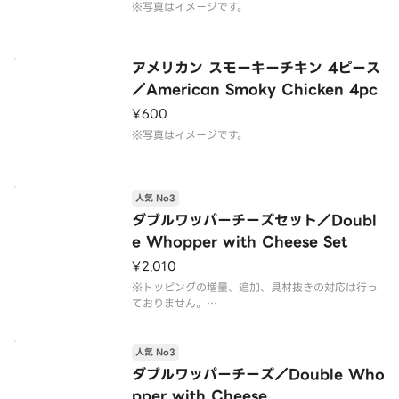
auce）
※写真はイメージです。
アメリカン スモーキーチキン 4ピース
／American Smoky Chicken 4pc
¥600
※写真はイメージです。
人気 No3
ダブルワッパーチーズセット／Doubl
e Whopper with Cheese Set
¥2,010
※トッピングの増量、追加、具材抜きの対応は行っ
ておりません。
※フレンチフライ(S)とドリンク(M)のセットです。
※ドリンクの蓋にフィルムが貼られている場合がご
ざいます。なお、商品の破損を防ぐため、フィルム
人気 No3
には空気穴がございます。
ダブルワッパーチーズ／Double Who
※写真はイメージです。
pper with Cheese