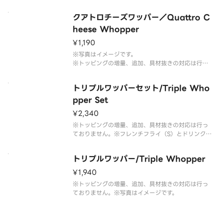
※フレンチフライ(S)とドリンク(M)のセットです。
※ドリンクの蓋にフィルムが貼られている場合がご
クアトロチーズワッパー／Quattro C
ざいます。なお、商品の破損を防ぐため、フィルム
には空気穴がございます。
heese Whopper
※写真はイメージです。
¥1,190
※写真はイメージです。
※トッピングの増量、追加、具材抜きの対応は行っ
ておりません。予めご了承ください。
トリプルワッパーセット/Triple Who
pper Set
¥2,340
※トッピングの増量、追加、具材抜きの対応は行っ
ておりません。※フレンチフライ（S）とドリンク
（M）のセットです。※ドリンクの蓋にフィルムが
貼られている場合がございます。なお、商品の破損
トリプルワッパー/Triple Whopper
を防ぐため、フィルムには空気穴がございます。※
写真はイメージです。
¥1,940
※トッピングの増量、追加、具材抜きの対応は行っ
ておりません。※写真はイメージです。