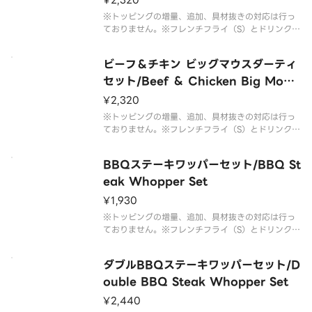
¥2,320
※トッピングの増量、追加、具材抜きの対応は行っ
ておりません。※フレンチフライ（S）とドリンク
（M）のセットです。※ドリンクの蓋にフィルムが
貼られている場合がございます。なお、商品の破損
ビーフ＆チキン ビッグマウスダーティ
を防ぐため、フィルムには空気穴がございます。※
写真はイメージです。
セット/Beef ＆ Chicken Big Mout
h Dirty Set
¥2,320
※トッピングの増量、追加、具材抜きの対応は行っ
ておりません。※フレンチフライ（S）とドリンク
（M）のセットです。※ドリンクの蓋にフィルムが
貼られている場合がございます。なお、商品の破損
BBQステーキワッパーセット/BBQ St
を防ぐため、フィルムには空気穴がございます。※
写真はイメージです。
eak Whopper Set
¥1,930
※トッピングの増量、追加、具材抜きの対応は行っ
ておりません。※フレンチフライ（S）とドリンク
（M）のセットです。※ドリンクの蓋にフィルムが
貼られている場合がございます。なお、商品の破損
ダブルBBQステーキワッパーセット/D
を防ぐため、フィルムには空気穴がございます。※
写真はイメージです。
ouble BBQ Steak Whopper Set
¥2,440