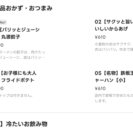
程良い辛さとご好評を
います。
品おかず・おつまみ
器代20円を含みます
※写真はイメージです（
02【サクッと旨
No1
苔はつきません
いしいからあげ
1【パリッとジューシ
】丸源餃子
¥610
小麦粉の衣はサクサク
00
衣はバリバリ。中まで
ラーメンの餃子は、肉汁たっ
んだ、ジューシーなか
ジューシーに、皮はパリッと
す。
スピーな仕上がりとなってい
。
※千切りキャベツ、マ
4【お子様にも大人
05【名物】鉄板
ケチャップは付きませ
】フライドポテト
ャーハン【小】
00
¥610
ャップは付きません。
店内で鉄板で炒めたも
します。
】冷たいお飲み物