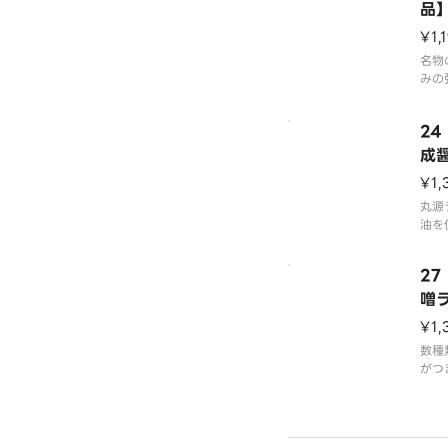
品
¥1,
名物
みの
杯手
上げ
2
です
成醤
※写
¥1,
0円
丸源
油を
中に
成醤
2
熟成
ー油
噌
です
¥1,
※写
数種
0円
がつ
ば同
アツ
なス
ぴっ