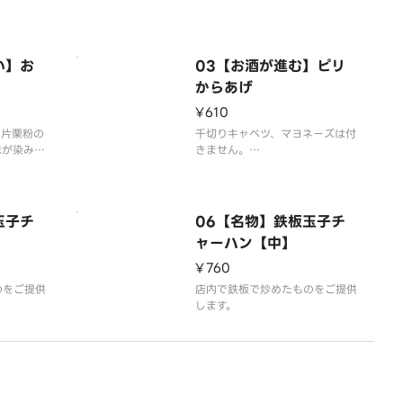
いただいて
容器代2
い】お
03【お酒が進む】ピリ
からあげ
¥610
、片栗粉の
千切りキャベツ、マヨネーズは付
味が染み込
きません。
らあげで
唐揚げは4個入りです。
ヨネーズ、
玉子チ
06【名物】鉄板玉子チ
ん
ャーハン【中】
¥760
のをご提供
店内で鉄板で炒めたものをご提供
します。