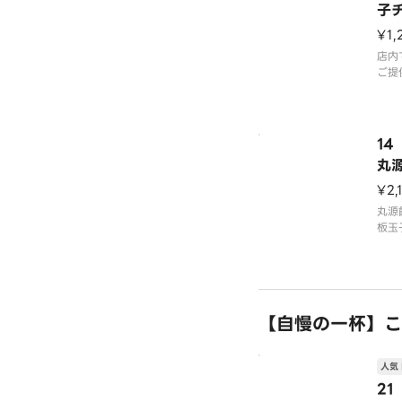
子
源
¥1,
店内
ご提
1
丸
ク
¥2,
丸源
板玉
ドポ
す。
ンを
ケチ
唐揚
【自慢の一杯】こ
人気 
2