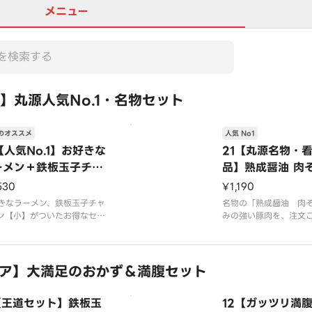
メニュー
】丸源人気No.1・名物セット
のオススメ
人気 No1
【人気No.1】お好きな
21【丸源名物・
ーメン＋鉄板玉子チャ
品】熟成醤油 肉
ハン【小】セット
530
¥1,190
きなラーメン、鉄板玉子チャ
名物の「熟成醤油 肉
ン【小】がついたお得なセッ
みの強い豚肉を、注文ご
す。プラス150円で鉄板玉子
杯手鍋調理で炊き込み
ーハン【中】への変更が可能
上げる絶品醤油スープ
。
です
真はイメージです
ア】大満足のおかず＆満腹セット
※写真はイメージです（
0円を含みます）
1【王道セット】鉄板玉
12【ガッツリ満