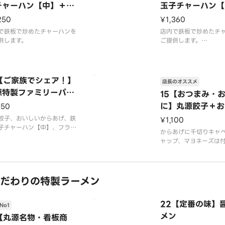
チャーハン【中】＋丸
玉子チャーハン【
餃子
からあげ
250
¥1,360
で鉄板で炒めたチャーハンを
店内で鉄板で炒めたチ
供します。
ご提供します。
ケチャップは付きませ
唐揚げは4個入りです。
4【ご家族でシェア！】
店長のオススメ
源特製ファミリーパッ
15【おつまみ・
に】丸源餃子＋お
150
からあげコンビ
餃子、おいしいからあげ、鉄
¥1,100
子チャーハン【中】、フライ
からあげに千切りキャ
テトがついたお得なセットで
ャップ、マヨネーズは
店内で鉄板で炒めたチャーハ
ん。
ご提供します。
※写真はイメージです
ャップは付きません。
げは4個入りです。
だわりの特製ラーメン
22【定番の味】
No1
メン
1【丸源名物・看板商