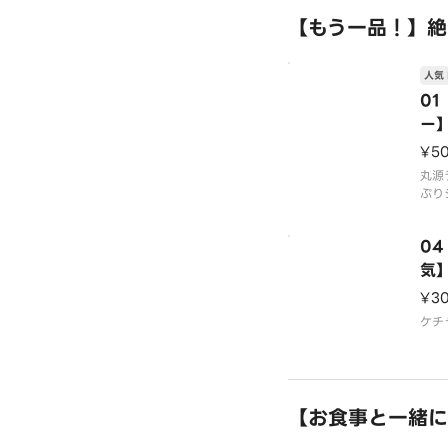
す。
【もう一品！】絶
※容
人気 
※海
0
ー
¥5
丸源
ぷり
クリ
ます
0
気
¥3
ケチ
【お食事と一緒に