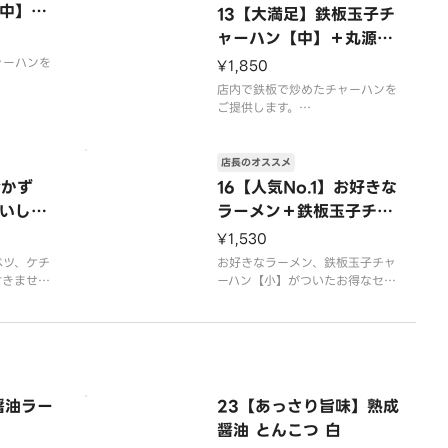
中】＋
13【大満足】鉄板玉子チ
ャーハン【中】＋丸源餃
子＋おいしいからあげ
ャーハンを
¥1,850
店内で鉄板で炒めたチャーハンを
ん。
ご提供します。
唐揚げは4個入りです。
店長のオススメ
おかず
16【人気No.1】お好きな
いしい
ラーメン＋鉄板玉子チャ
ーハン【小】セット
¥1,530
ベツ、ケチ
お好きなラーメン、鉄板玉子チャ
付きませ
ーハン【小】がついたお得なセッ
トです。プラス150円で鉄板玉子
チャーハン【中】への変更が可能
です。
※写真はイメージです
醤油ラー
23【あっさり旨味】熟成
醤油 とんこつ 白