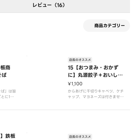
レビュー（16）
商品カテゴリー
店長のオススメ
看板商
15【おつまみ・おかず
そば
に】丸源餃子＋おいしい
からあげコンビ
¥1,100
そば」は旨
からあげに千切りキャベツ、ケチ
とに1杯1
ャップ、マヨネーズは付きませ
柔らかく仕
ん。
のラーメン
※写真はイメージです
容器代2
腹】鉄板
店長のオススメ