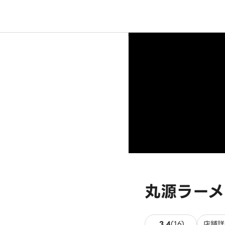
丸源ラーメ
16件のレビ
3.4
(
16
)
店舗詳