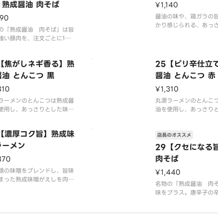
】熟成醤油 肉そば
¥1,140
醤油の味や、鶏ガラの
190
かり感じられる、あっ
の「熟成醤油 肉そば」は旨
コク深く飽きのこない
強い豚肉を、注文ごとに1杯1
す。老若男女問わず幅
鍋調理で炊き込み柔らかく仕
ご注文いただいている
る絶品醤油スープのラーメン
4【焦がしネギ香る】熟
25【ピリ辛仕立
※写真はイメージです
油 とんこつ 黒
醤油 とんこつ 赤
（容器代20円を含みま
真はイメージです（容器代2
310
¥1,310
を含みます）
ラーメンのとんこつは熟成醤
丸源ラーメンのとんこ
使用し、あっさりとした味の
油を使用し、あっさり
旨みやコクを感じられる「熟
中に旨みやコクを感じ
油とんこつ」です。「黒」は
成醤油とんこつ」です
7【濃厚コク旨】熟成味
店長のオススメ
醤油とんこつに焦がしねぎマ
熟成醤油とんこつに旨
が入ったやみつきになる1品
ラーメン
効いた、辛さだけでな
29【クセになる
。
しめる1品です。
肉そば
370
真はイメージです（容器代2
類の味噌をブレンドし、旨味
※写真はイメージです（
¥1,440
を含みます）
まった熟成味噌がえしを肉そ
0円を含みます）
名物の「熟成醤油 肉
様1杯1杯手鍋で仕上げるアツ
味をプラス。唐辛子の
で濃厚な味わいの一杯。濃厚
の香りが食欲をそそり
ープに負けない極太麺が相性
だけでなくうま味もた
たりで食べ応えのある1杯で