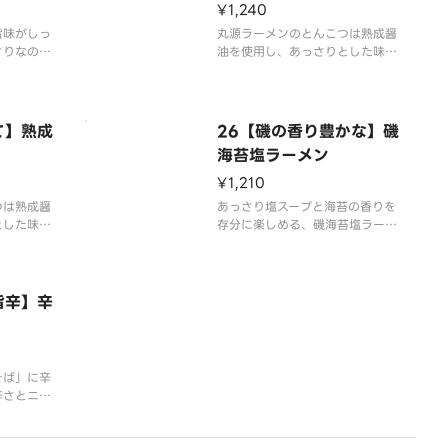
¥1,240
旨味がしっ
丸源ラーメンのとんこつは熟成醤
さりなのに
油を使用し、あっさりとした味の
ラーメンで
中に旨みやコクを感じられる「熟
広い年代に
成醤油とんこつ」です。基本の
商品です。
「白」は炒り胡麻で仕上げたあっ
さりとした味の中に旨みやコクを
て】熟成
26【磯の香り豊かな】磯
感じられる1品です。
海苔塩ラーメン
す）
※写真はイメージです（容器代2
¥1,210
0円を含みます）
つは熟成醤
あっさり塩スープと海苔の香りを
とした味の
存分に楽しめる、磯海苔塩ラーメ
られる「熟
ン。さっぱりとした味わいの中
。「赤」は
に、塩の深い旨さを味わえます。
味唐辛子が
く旨味も楽
※写真はイメージです（容器代2
旨辛】辛
0円を含みます）
容器代2
そば」に辛
辛さとニラ
ます。辛み
っぷりで、