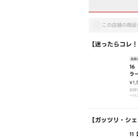
【迷ったらコレ！
店長
16
ラ
ー
¥1,
お好
ーハ
トで
チャ
です
※写
【ガッツリ・シェ
1