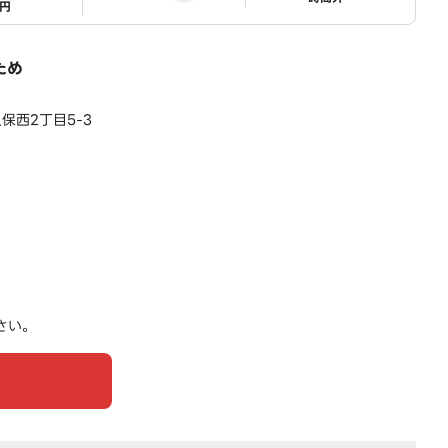
1円
ため
保西2丁目5-3
さい。