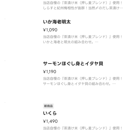
当店自慢の『茶漬け米（押し麦ブレンド）』使用！
しらすと紀州梅相性が抜群！当然〆のだし茶漬けに
ピッタリの逸品。
※おすすめたれ：生姜風味の醤油たれ
いか海老明太
※お好みたれ・おだし・薬味付き
¥1,090
当店自慢の『茶漬け米（押し麦ブレンド）』使用！
いかと海老と明太の組み合わせ。
〆はだし茶漬けでお愉しみ頂けます。
※おすすめたれ：バター醤油
※お好みたれ・おだし・薬味付き
サーモンほぐし身とイタヤ貝
¥1,190
当店自慢の『茶漬け米（押し麦ブレンド）』使用！
サーモンほぐし身とイタヤ貝の組み合わせ。
〆はだし茶漬けでお愉しみ頂けます。
※おすすめたれ：バター醤油
※お好みたれ・おだし・薬味付き
新商品
いくら
¥1,490
当店自慢の『茶漬け米（押し麦ブレンド）』使用！