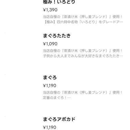
極み！いろどり
¥1,390
当店自慢の『茶漬け米（押し麦ブレンド）』使用！
【極み】四六時中名物「いろどり」をグレードアッ
プ！彩り豊かな海鮮を散りばめたおすすめの一品。
〆はだし茶漬けでお愉しみ頂けます。
まぐろたたき
※おすすめたれ：海老みそのたれ
※お好みたれ・おだし・薬味付き
¥1,090
当店自慢の『茶漬け米（押し麦ブレンド）』使用！
子供から大人までみんなが大好きなまぐろたたき！
〆はだし茶漬けでお愉しみ頂けます。
※おすすめたれ：生姜風味の醤油たれ
※お好みたれ・おだし・薬味付き
まぐろ
¥1,190
当店自慢の『茶漬け米（押し麦ブレンド）』使用！
定番のまぐろ！
〆はだし茶漬けでお愉しみ頂けます。
※おすすめたれ：生姜風味の醤油たれ
※お好みたれ・おだし・薬味付き
まぐろアボカド
¥1,190