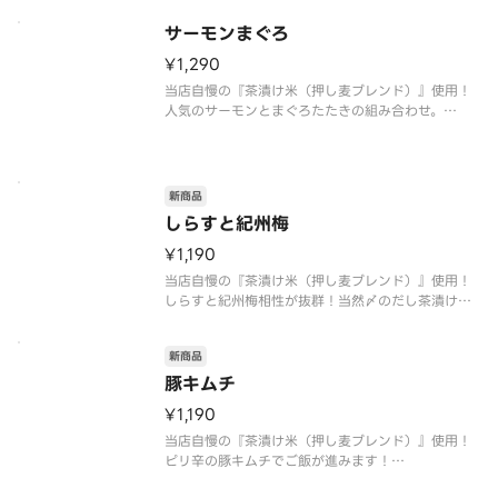
※お好みたれ・おだし・薬味付き
サーモンまぐろ
¥1,290
当店自慢の『茶漬け米（押し麦ブレンド）』使用！
人気のサーモンとまぐろたたきの組み合わせ。
〆はだし茶漬けでお愉しみ頂けます。
※おすすめたれ：ゆず塩のたれ
※お好みたれ・おだし・薬味付き
新商品
しらすと紀州梅
¥1,190
当店自慢の『茶漬け米（押し麦ブレンド）』使用！
しらすと紀州梅相性が抜群！当然〆のだし茶漬けに
ピッタリの逸品。
※おすすめたれ：生姜風味の醤油たれ
新商品
※お好みたれ・おだし・薬味付き
豚キムチ
¥1,190
当店自慢の『茶漬け米（押し麦ブレンド）』使用！
ピリ辛の豚キムチでご飯が進みます！
最後はだし茶漬けでさっぱりとお愉しみ下さい。