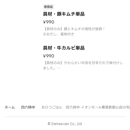
新商品
具材・豚キムチ単品
¥990
【具材のみ】豚とキムチの相性が抜群！
※おだし、薬味付き
具材・牛カルビ単品
¥990
【具材のみ】やわらかい牛肉を甘辛だれで味付けし
ました。
※おだし・薬味付き
ホーム
四六時中
おひつごはん 四六時中 イオンモール幕張新都心店の宅
© Demae-can Co., Ltd.