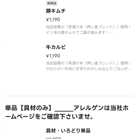
新商品
豚キムチ
¥1,190
当店自慢の『茶漬け米（押し麦ブレンド）』使用！
ピリ辛の豚キムチでご飯が進みます！
最後はだし茶漬けでさっぱりとお愉しみ下さい。
※おだし、薬味付き
牛カルビ
¥1,190
当店自慢の『茶漬け米（押し麦ブレンド）』使用！
やわらかい牛肉に甘辛だれがしみ込んでごはんが進
みます。
〆はだし茶漬けでお愉しみ頂けます。
※おだし、薬味付き
単品【具材のみ】＿＿＿アレルゲンは当社ホ
ームページをご確認下さいませ。
具材・いろどり単品