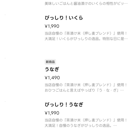
美味しいごはんと醤油漬けのいくらの相性がピッタ
リ。
〆はだし茶漬けでお愉しみ頂けます。
びっしり！いくら
※おすすめたれ：生姜風味の醤油たれ
※お好みたれ・おだし・薬味付き
¥1,990
当店自慢の『茶漬け米（押し麦ブレンド）』使用！
大満足！いくらがびっしりの逸品。特別な日に是非
食べて頂きたい！
〆はだし茶漬けでお愉しみ頂けます。
※おすすめたれ：生姜風味の醤油たれ
※お好みたれ・おだし・薬味付き
新商品
うなぎ
¥1,490
当店自慢の『茶漬け米（押し麦ブレンド）』使用！
おひつごはんと言えばやっぱり「う・な・ぎ」
蒲焼をひつまぶし風に仕立てました。
〆はだし茶漬けでお愉しみ頂けます。
びっしり！うなぎ
※山椒・おだし・薬味付き
¥1,990
当店自慢の『茶漬け米（押し麦ブレンド）』使用！
大満足！自慢のうなぎがびっしりの逸品。
〆はだし茶漬けでお愉しみ頂けます。