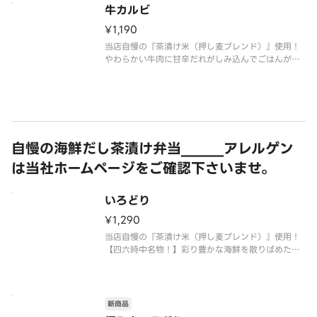
※おだし、薬味付き
牛カルビ
¥1,190
当店自慢の『茶漬け米（押し麦ブレンド）』使用！
やわらかい牛肉に甘辛だれがしみ込んでごはんが進
みます。
〆はだし茶漬けでお愉しみ頂けます。
※おだし、薬味付き
自慢の海鮮だし茶漬け弁当＿＿＿アレルゲン
は当社ホームページをご確認下さいませ。
いろどり
¥1,290
当店自慢の『茶漬け米（押し麦ブレンド）』使用！
【四六時中名物！】彩り豊かな海鮮を散りばめたお
すすめの一品。
〆はだし茶漬けでお愉しみ頂けます。
※おすすめたれ：生姜風味の醤油たれ
※お好みたれ・おだし・薬味付き
新商品