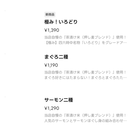
〆はだし茶漬けでお愉しみ頂けます。
※おすすめたれ：生姜風味の醤油たれ
※お好みたれ・おだし・薬味付き
新商品
極み！いろどり
¥1,390
当店自慢の『茶漬け米（押し麦ブレンド）』使用！
【極み】四六時中名物「いろどり」をグレードアッ
プ！彩り豊かな海鮮を散りばめたおすすめの一品。
〆はだし茶漬けでお愉しみ頂けます。
まぐろ二種
※おすすめたれ：海老みそのたれ
※お好みたれ・おだし・薬味付き
¥1,190
当店自慢の『茶漬け米（押し麦ブレンド）』使用！
まぐろ好きにはたまらない！まぐろとまぐろたたき
の組み合わせです。
〆はだし茶漬けでお愉しみ頂けます。
※おすすめたれ：生姜風味の醤油たれ
※お好みたれ・おだし・薬味付き
サーモン二種
¥1,290
当店自慢の『茶漬け米（押し麦ブレンド）』使用！
人気のサーモンとサーモンほぐし身の組み合わせ。
〆はだし茶漬けでお愉しみ頂けます。
※おすすめたれ：ゆず塩のたれ