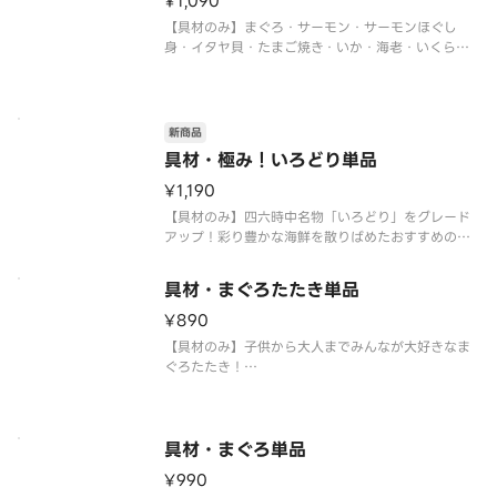
¥1,090
【具材のみ】まぐろ・サーモン・サーモンほぐし
身・イタヤ貝・たまご焼き・いか・海老・いくらと
彩り豊か。
※おすすめたれ：生姜風味の醤油たれ
※お好みたれ・おだし・薬味付き
新商品
具材・極み！いろどり単品
¥1,190
【具材のみ】四六時中名物「いろどり」をグレード
アップ！彩り豊かな海鮮を散りばめたおすすめの一
品。
※おすすめたれ：海老みそのたれ
具材・まぐろたたき単品
※お好みたれ・おだし・薬味付き
¥890
【具材のみ】子供から大人までみんなが大好きなま
ぐろたたき！
※おすすめたれ：生姜風味の醤油たれ
※お好みたれ・おだし・薬味付き
具材・まぐろ単品
¥990