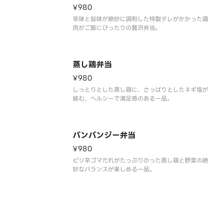
¥980
辛味と旨味が絶妙に調和した特製タレがかかった鶏
肉がご飯にぴったりの贅沢弁当。
蒸し鶏弁当
¥980
しっとりとした蒸し鶏に、さっぱりとしたネギ塩が
絡む、ヘルシーで満足感のある一品。
バンバンジー弁当
¥980
ピリ辛ゴマだれがたっぷりのった蒸し鶏と野菜の絶
妙なバランスが楽しめる一品。