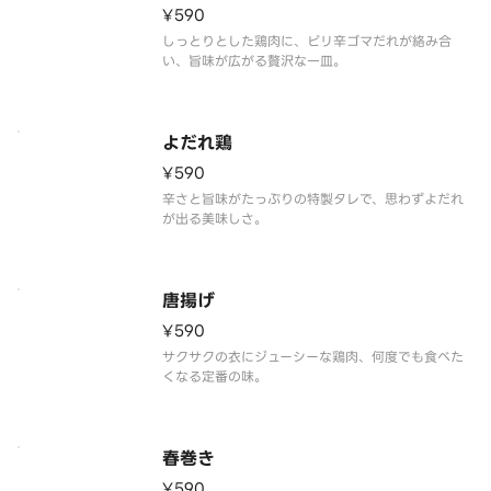
¥590
しっとりとした鶏肉に、ピリ辛ゴマだれが絡み合
い、旨味が広がる贅沢な一皿。
よだれ鶏
¥590
辛さと旨味がたっぷりの特製タレで、思わずよだれ
が出る美味しさ。
唐揚げ
¥590
サクサクの衣にジューシーな鶏肉、何度でも食べた
くなる定番の味。
春巻き
¥590