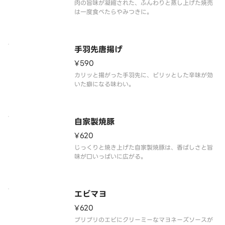
肉の旨味が凝縮された、ふんわりと蒸し上げた焼売
は一度食べたらやみつきに。
手羽先唐揚げ
¥590
カリッと揚がった手羽先に、ピリッとした辛味が効
いた癖になる味わい。
自家製焼豚
¥620
じっくりと焼き上げた自家製焼豚は、香ばしさと旨
味が口いっぱいに広がる。
エビマヨ
¥620
プリプリのエビにクリーミーなマヨネーズソースが