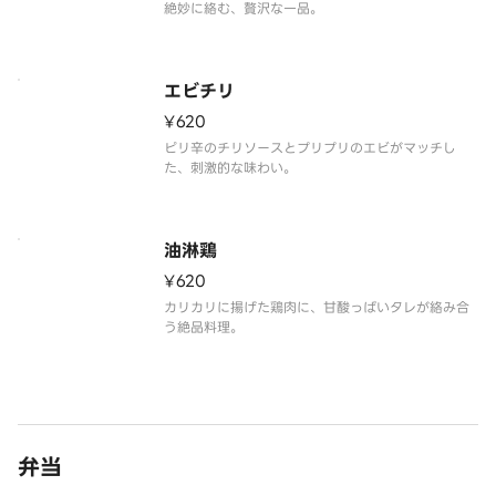
絶妙に絡む、贅沢な一品。
エビチリ
¥620
ピリ辛のチリソースとプリプリのエビがマッチし
た、刺激的な味わい。
油淋鶏
¥620
カリカリに揚げた鶏肉に、甘酸っぱいタレが絡み合
う絶品料理。
弁当