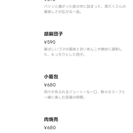
パリッと揚がった皮の中に詰まった、具だくさんの
美味しさが広がる一品。
胡麻団子
¥590
香ばしいゴマの風味と甘いあんこが絶妙に調和し
た、もっちりとした団子。
小籠包
¥680
肉汁があふれるジューシーな一口、熱々のスープと
一緒に楽しむ至福の時間。
肉焼売
¥680