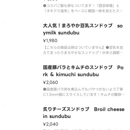
●コスパご飯も卵もついてます！「西京味噌」と
「オキアミ塩辛」をベースに韓国一味を加えたスー
プは辛さの中に甘みとコクがありヤミツキになる味
わいです！【内容】・栃木県産 充填絹豆腐・剥きア
大人気！まろやか豆乳スンドゥブ so
サリ5粒・豚バラ肉50ｇ・キムチ30ｇ・しめじ（仕
入れにより種類が変更となる
ymilk sundubu
¥1,980
【こちらの商品は卵はついていません】●豆乳を加
えてまったりまろやかなスンドゥブ！※辛さ調節は
できますが、豆乳使用のため通常のスンドゥブより
辛味を感じづらくなっております●「西京味噌」と
国産豚バラとキムチのスンドゥブ Po
「オキアミ塩辛」をベースに韓国一味を加えたスー
プは辛さの中に甘みとコクがあり
rk ＆ kimuchi sundubu
¥2,060
●国産豚バラ肉を煮込んでもパサつかないよう丁寧
に1.5ｍｍ幅にスライスしています！キムチの酸味と
豚バラ肉のうまみが絶妙なスンドゥブです！「西京
味噌」と「オキアミ塩辛」をベースに韓国一味を加
炙りチーズスンドゥブ Broil cheese
えたスープは辛さの中に甘みとコクがありヤミツキ
になる味わいです！【内容】
in sundubu
¥2,040