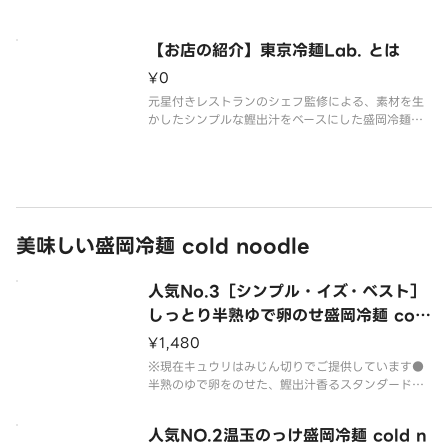
り大幅に遅れてのお届けや、キャンセルとなってし
まうこともございます。天気が悪い日などは特にマ
ッチングがに時間を要するケー
【お店の紹介】東京冷麺Lab. とは
¥0
元星付きレストランのシェフ監修による、素材を生
かしたシンプルな鰹出汁をベースにした盛岡冷麺専
門店です！さっぱりしたものが食べたい！麺系食べ
たいけどダイエット中！なんて方にごま・豆乳・鶏
白湯などのアレンジメニューはもちろん、一度食べ
たら癖になるあっさりとした鰹出
美味しい盛岡冷麺 cold noodle
人気No.3［シンプル・イズ・ベスト］
しっとり半熟ゆで卵のせ盛岡冷麺 cold
noodle with soft boiled egg
¥1,480
※現在キュウリはみじん切りでご提供しています●
半熟のゆで卵をのせた、鰹出汁香るスタンダード冷
麺【内容量】冷麺：280gスープ：230ml炙りチャ
ーシュー：2～3枚（厚さ、版の大きさにより異なる
人気NO.2温玉のっけ盛岡冷麺 cold n
ため）半熟ゆで卵：1/2個きゅうり＆キムチ