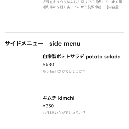
※現在キュウリはみじん切りでご提供しています黒
毛和牛のを軽く炙ってのせた贅沢冷麺！【内容量】
冷麺：280ｇスープ：230ｍｌ炙り和牛（リブロー
ス、サーローン、クラシタなど日により異なる）：1
00ｇ半熟味玉：1/2個きゅうり＆キムチ
サイドメニュー side menu
自家製ポテトサラダ potato salada
¥580
もう1品いかがでしょうか？
キムチ kimchi
¥250
もう1品いかがでしょうか？