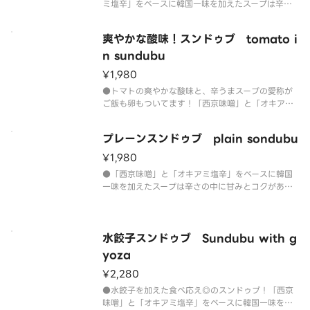
ミ塩辛」をベースに韓国一味を加えたスープは辛さ
の中に甘みとコクがありヤミツキになる味わいで
す！【内容】・栃木県産 充填絹豆腐・剥きアサリ5
爽やかな酸味！スンドゥブ tomato i
粒・豚ばら肉50g・キムチ30g・きのこ（エノキ、
しいたけ、しめじ※仕入れに
n sundubu
¥1,980
●トマトの爽やかな酸味と、辛うまスープの愛称が
ご飯も卵もついてます！「西京味噌」と「オキアミ
塩辛」をベースに韓国一味を加えたスープは辛さの
中に甘みとコクがありヤミツキになる味わいです！
プレーンスンドゥブ plain sondubu
【内容】・栃木県産 充填絹豆腐・剥きアサリ5粒・
豚バラ肉50g・キムチ30g
¥1,980
●「西京味噌」と「オキアミ塩辛」をベースに韓国
一味を加えたスープは辛さの中に甘みとコクがあり
ヤミツキになる味わいです！【内容】・栃木県産 充
填絹豆腐・剥きアサリ5粒・しめじ（仕入れにより種
類が変更となる場合がございます）・ネギ・ライス
（ミニとろろ飯、白米、玄米
水餃子スンドゥブ Sundubu with g
yoza
¥2,280
●水餃子を加えた食べ応え◎のスンドゥブ！「西京
味噌」と「オキアミ塩辛」をベースに韓国一味を加