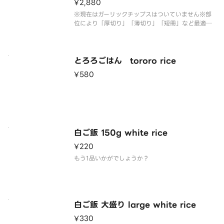
¥2,880
※現在はガーリックチップスはついていません※部
位により「厚切り」「薄切り」「短冊」など最適な
カットにてご提供しております。写真は短冊切りの
ものとなります。日替わりで入荷する黒毛和牛の
様々な部位（例：ランプ、ミスジ、三角バラ、ゲタカ
ルビ、ラムイチ、ラムバチ、フラ
とろろごはん tororo rice
¥580
白ご飯 150g white rice
¥220
もう1品いかがでしょうか？
白ご飯 大盛り large white rice
¥330