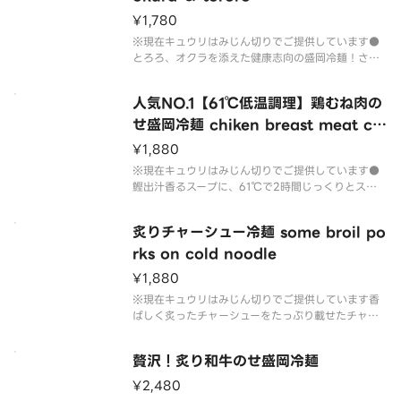
¥1,780
※現在キュウリはみじん切りでご提供しています●
とろろ、オクラを添えた健康志向の盛岡冷麺！さっ
ぱり精がつきます！「納豆」や「温玉」トッピング
おすすめですよ【内容量】冷麺：280gスープ：23
人気NO.1【61℃低温調理】鶏むね肉の
0ml炙りチャーシュー：2枚半熟ゆで卵：1/2個おく
ら＆山芋＆きゅうり＆
せ盛岡冷麺 chiken breast meat col
d noodle
¥1,880
※現在キュウリはみじん切りでご提供しています●
鰹出汁香るスープに、61℃で2時間じっくりとスチ
ーム低温調理して、表面を香ばしく炙った鶏むね肉
と半熟ゆで卵を添えた盛岡冷麺！【内容量】冷麺：2
炙りチャーシュー冷麺 some broil po
80gスープ：230mlしっとり鶏胸肉：80g半熟ゆで
卵：1/2個きゅう
rks on cold noodle
¥1,880
※現在キュウリはみじん切りでご提供しています香
ばしく炙ったチャーシューをたっぷり載せたチャー
シュー冷麺！食べごたえ【内容量】冷麺：280gス
ープ：230ml炙りチャーシュー：5～6枚（厚さ、版
贅沢！炙り和牛のせ盛岡冷麺
の大きさにより異なるため）半熟味玉：1/2個きゅう
り＆キムチ
¥2,480