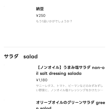
納豆
¥250
もう1品いかがでしょうか？
サラダ salad
【ノンオイル】うまみ塩サラダ non-o
il salt dressing salada
¥1,180
サニーレタス、トマト、ピーマンなどのみずみずし
い野菜に、ノンオイル塩ドレッシングをかけたシン
プルなサラダです！※野菜は仕入状況により変更と
なる場合がございます
オリーブオイルのグリーンサラダ gree
n salad