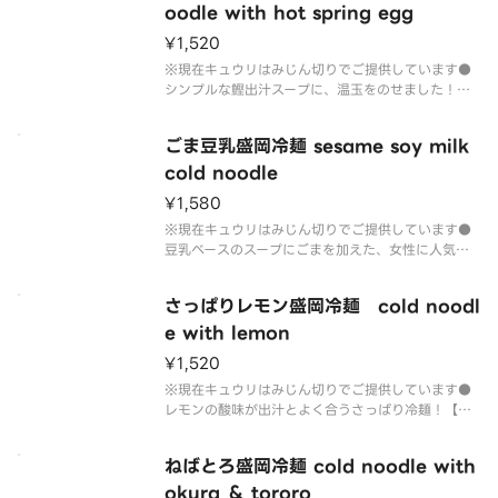
oodle with hot spring egg
¥1,520
※現在キュウリはみじん切りでご提供しています●
シンプルな鰹出汁スープに、温玉をのせました！卵
のまろやかさと、キムチの辛みがシンプルなスープ
に奥行きを与えます！【内容量】冷麺：280gスー
ごま豆乳盛岡冷麺 sesame soy milk
プ：230ml炙りチャーシュー：2枚とろ～り温泉
卵：1個きゅうり＆キムチ
cold noodle
¥1,580
※現在キュウリはみじん切りでご提供しています●
豆乳ベースのスープにごまを加えた、女性に人気の
冷麺です！【内容量】冷麺：280gスープ：230ml
炙りチャーシュー：2枚半熟ゆで卵：1/2個きゅうり
さっぱりレモン盛岡冷麺 cold noodl
＆キムチ
e with lemon
¥1,520
※現在キュウリはみじん切りでご提供しています●
レモンの酸味が出汁とよく合うさっぱり冷麺！【内
容量】冷麺：280gスープ：230mlチャーシュー：
2枚半熟ゆで卵：1/2個きゅうり＆キムチ
ねばとろ盛岡冷麺 cold noodle with
okura ＆ tororo