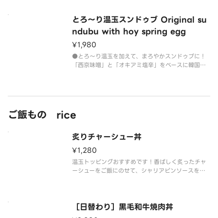
えたスープは辛さの中に甘みとコクがありヤミツキ
になる味わいです！【内容】・栃木県産 充填絹豆
とろ～り温玉スンドゥブ Original su
腐・剥きアサリ5粒・豚バラ肉50ｇ・水餃子 4個・
キムチ30ｇ・しめじ（仕入
ndubu with hoy spring egg
¥1,980
●とろ～り温玉を加えて、まろやかスンドゥブに！
「西京味噌」と「オキアミ塩辛」をベースに韓国一
味を加えたスープは辛さの中に甘みとコクがありヤ
ミツキになる味わいです！【内容】・栃木県産 充填
絹豆腐・剥きアサリ5粒・豚ばら肉50ｇ・キムチ30
ｇ・しめじ（仕入れにより
ご飯もの rice
炙りチャーシュー丼
¥1,280
温玉トッピングおすすめです！香ばしく炙ったチャ
ーシューをご飯にのせて、シャリアピンソースをか
けたヤミツキチャーシュー丼！
［日替わり］黒毛和牛焼肉丼