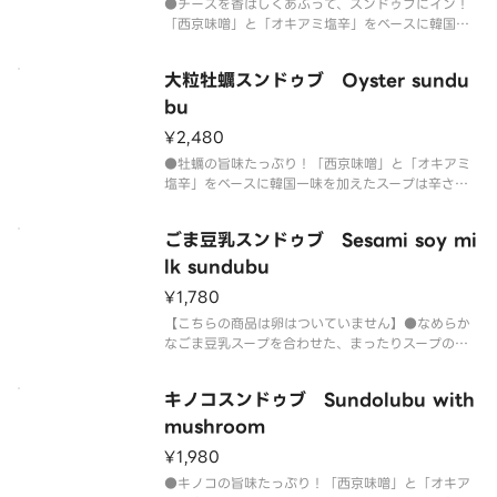
●チーズを香ばしくあぶって、スンドゥブにイン！
「西京味噌」と「オキアミ塩辛」をベースに韓国一
味を加えたスープは辛さの中に甘みとコクがありヤ
ミツキになる味わいです！【内容】・栃木県産 充填
大粒牡蠣スンドゥブ Oyster sundu
絹豆腐・剥きアサリ5粒・豚バラ肉50ｇ・キムチ30
ｇ・しめじ（仕入れにより
bu
¥2,480
●牡蠣の旨味たっぷり！「西京味噌」と「オキアミ
塩辛」をベースに韓国一味を加えたスープは辛さの
中に甘みとコクがありヤミツキになる味わいです！
【内容】・栃木県産 充填絹豆腐・剥きアサリ5粒・
ごま豆乳スンドゥブ Sesami soy mi
豚ばら肉50g・キムチ30g・牡蠣4粒・ネギ・卵・
ライス（ミニとろろ飯、白
lk sundubu
¥1,780
【こちらの商品は卵はついていません】●なめらか
なごま豆乳スープを合わせた、まったりスープのヘ
ルシースンドゥブ！※ネギは現在小口切りでご提供
しております※辛さ調節はできますが、豆乳使用の
キノコスンドゥブ Sundolubu with
ため、通常より辛さを感じづらくなっております
「西京味噌」と「オキアミ塩辛」を
mushroom
¥1,980
●キノコの旨味たっぷり！「西京味噌」と「オキア