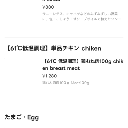
¥880
サニーレタス、キャベツなどのみずみずしい野菜
に、塩・こしょう・オリーブオイルで和えたシンプ
ルなグリーンサラダです！※野菜は仕入状況により
変更となる場合がございます
【61℃低温調理】単品チキン chiken
【61℃ 低温調理】鶏むね肉100g chik
en breast meat
¥1,280
鶏むね肉肉100ｇ Meat100g
たまご・Egg