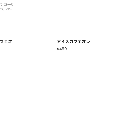
マンゴーの
ベストマッ
バナナ、マ
ァイン、自
緒にお召し
家製グラノ
ベースに、
イルや有機
フェオ
アイスカフェオレ
¥450