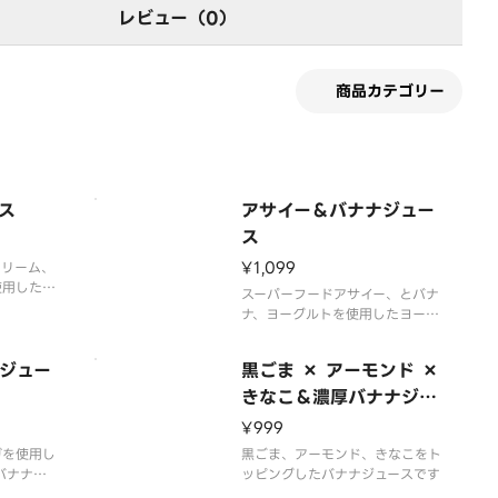
レビュー（0）
商品カテゴリー
ス
アサイー＆バナナジュー
ス
¥1,099
クリーム、
使用した濃
スーパーフードアサイー、とバナ
 氷を使
ナ、ヨーグルトを使用したヨーグ
ーで作って
ルトジュースです
濃厚な味わ
ジュー
黒ごま × アーモンド ×
きなこ＆濃厚バナナジュ
ース
¥999
ガを使用し
黒ごま、アーモンド、きなこをト
バナナも
ッピングしたバナナジュースです