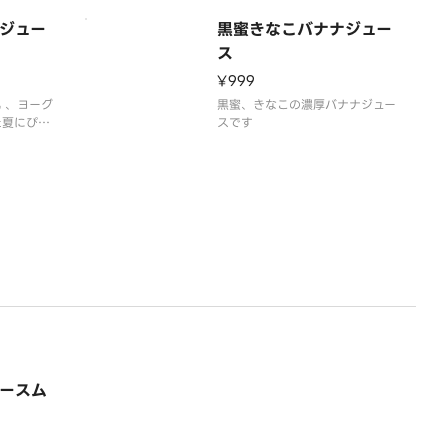
ジュー
黒蜜きなこバナナジュー
ス
¥999
 、ヨーグ
黒蜜、きなこの濃厚バナナジュー
た夏にぴっ
スです
ーです
ースム