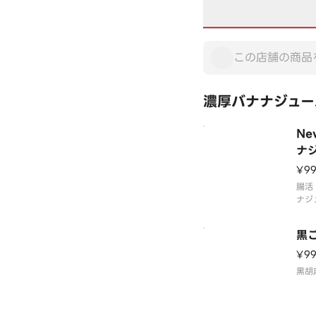
濃厚バナナジュー
Ne
ナ
¥9
腸活
ナジ
黒
¥9
黒胡