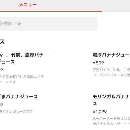
メニュー
ス
w ！ 竹炭、濃厚バナ
濃厚バナナジュー
ジュース
¥899
99
完熟バナナ、牛乳、生
ヨーグルトジュースを
！竹炭を使用した濃厚なバナ
厚バナナジュースです！
ュースです
用せず、真空ブレンダ
いるので、なめらかで
ごまバナナジュース
いをお楽しみ頂けます
モリンガ＆バナナ
ス
99
¥1,099
麻バナナジュースです
スーパーフードモリン
たバナナスムージー！ 
丸々一本使用