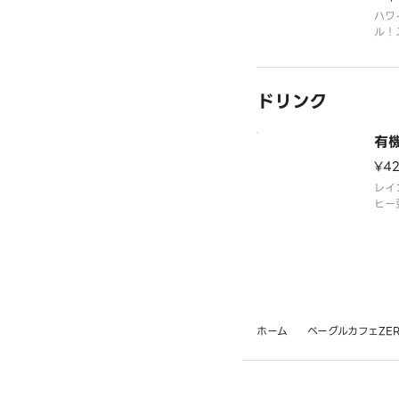
ハワ
ル！
バナ
たベ
クス
ドリンク
自家
手な
れば
有
¥4
レイ
ヒー
す！
ホーム
ベーグルカフェZERO 