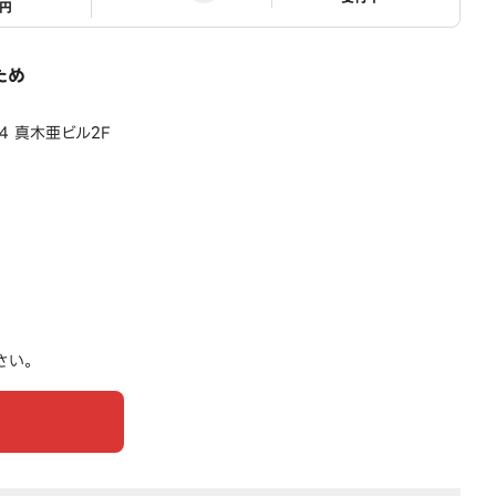
1円
ため
4 真木亜ビル2F
さい。