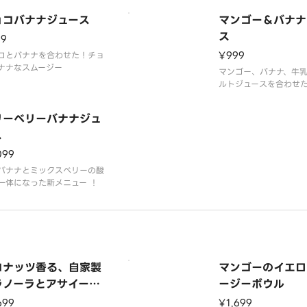
ョコバナナジュース
マンゴー＆バナナ
ス
99
¥999
コとバナナを合わせた！チョ
ナナなスムージー
マンゴー、バナナ、牛乳
ルトジュースを合わせ
たりのバナナスムージ
リーベリーバナナジュ
ス
099
バナナとミックスベリーの酸
一体になった新メニュー ！
コナッツ香る、自家製
マンゴーのイエロ
ラノーラとアサイーボ
ージーボウル
ル
699
¥1,699