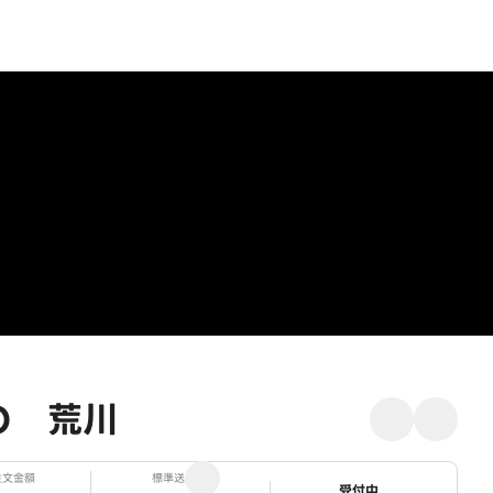
RO 荒川
注文金額
標準送料
ステータス
受付中