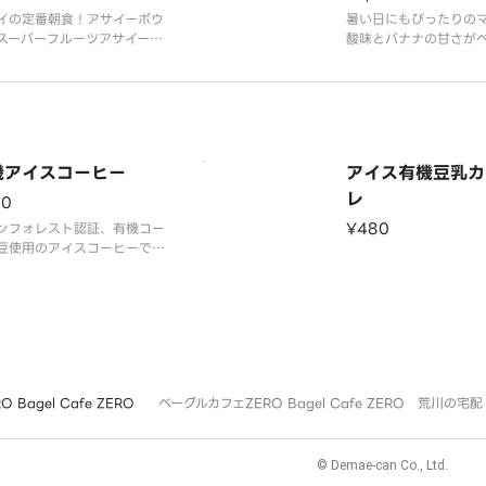
イの定番朝食！アサイーボウ
暑い日にもぴったりの
スーパーフルーツアサイーと
酸味とバナナの甘さが
ナ、豆乳にレモンをプラスし
チなスムージーです！ 
ースの上には、バナナ、ミッ
ンゴー、ココナッツフ
ベリー、ココナッツが香る、
家製のグラノーラと一
製グラノーラ！ ※豆乳が苦
上がりください！【自
方はコメントでお知らせ頂け
ーラ】オートミールを
、牛乳へ変更も可能です
全粒粉やココナッツオ
機アイスコーヒー
アイス有機豆乳カ
メープルシロップ、
レ
20
¥480
ンフォレスト認証、有機コー
豆使用のアイスコーヒーで
Bagel Cafe ZERO
ベーグルカフェZERO Bagel Cafe ZERO 荒川の宅配
© Demae-can Co., Ltd.