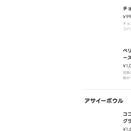
チ
¥9
チョ
コバ
ベ
ー
¥1,
完熟
味が
アサイーボウル
コ
グ
ウ
¥1,