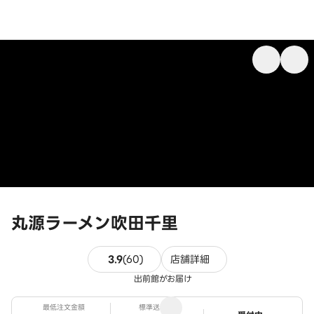
丸源ラーメン吹田千里
60件のレビュー
3.9
(
60
)
店舗詳細
出前館がお届け
最低注文金額
標準送料