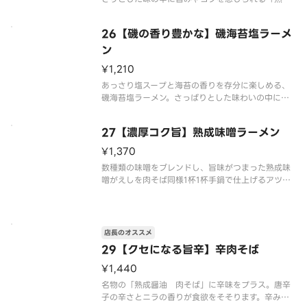
醤油とんこつ」です。「赤」は熟成醤油とんこつに
旨味唐辛子が効いた、辛さだけでなく旨味も楽しめ
26【磯の香り豊かな】磯海苔塩ラーメ
る1品です。
ン
※写真はイメージです（容器代20円を含みます）
¥1,210
あっさり塩スープと海苔の香りを存分に楽しめる、
磯海苔塩ラーメン。さっぱりとした味わいの中に、
塩の深い旨さを味わえます。
27【濃厚コク旨】熟成味噌ラーメン
※写真はイメージです（容器代20円を含みます）
¥1,370
数種類の味噌をブレンドし、旨味がつまった熟成味
噌がえしを肉そば同様1杯1杯手鍋で仕上げるアツア
ツで濃厚な味わいの一杯。濃厚なスープに負けない
極太麺が相性ぴったりで食べ応えのある1杯です。
※容器代20円を含みます
店長のオススメ
29【クセになる旨辛】辛肉そば
※海苔はつきません
¥1,440
名物の「熟成醤油 肉そば」に辛味をプラス。唐辛
子の辛さとニラの香りが食欲をそそります。辛みだ