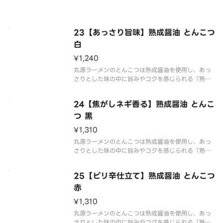
す。老若男女問わず幅広い年代にご注文いただいて
いる商品です。
※写真はイメージです
23【あっさり旨味】熟成醤油 とんこつ
（容器代20円を含みます）
白
¥1,240
丸源ラーメンのとんこつは熟成醤油を使用し、あっ
さりとした味の中に旨みやコクを感じられる「熟成
醤油とんこつ」です。基本の「白」は炒り胡麻で仕
上げたあっさりとした味の中に旨みやコクを感じら
24【焦がしネギ香る】熟成醤油 とんこ
れる1品です。
つ 黒
※写真はイメージです（容器代20円を含みます）
¥1,310
丸源ラーメンのとんこつは熟成醤油を使用し、あっ
さりとした味の中に旨みやコクを感じられる「熟成
醤油とんこつ」です。「黒」は熟成醤油とんこつに
焦がしねぎマー油が入ったやみつきになる1品です。
25【ピリ辛仕立て】熟成醤油 とんこつ
※写真はイメージです（容器代20円を含みます）
赤
¥1,310
丸源ラーメンのとんこつは熟成醤油を使用し、あっ
さりとした味の中に旨みやコクを感じられる「熟成