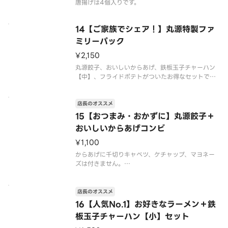
唐揚げは4個入りです。
14【ご家族でシェア！】丸源特製ファ
ミリーパック
¥2,150
丸源餃子、おいしいからあげ、鉄板玉子チャーハン
【中】、フライドポテトがついたお得なセットで
す。店内で鉄板で炒めたチャーハンをご提供します。
ケチャップは付きません。
店長のオススメ
唐揚げは4個入りです。
15【おつまみ・おかずに】丸源餃子＋
おいしいからあげコンビ
¥1,100
からあげに千切りキャベツ、ケチャップ、マヨネー
ズは付きません。
※写真はイメージです
店長のオススメ
16【人気No.1】お好きなラーメン＋鉄
板玉子チャーハン【小】セット