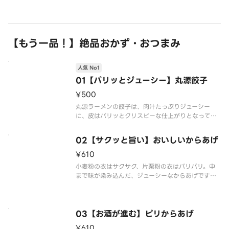
けでなくうま味もたっぷりで、程良い辛さとご好評
をいただいています。
【もう一品！】絶品おかず・おつまみ
人気 No1
01【パリッとジューシー】丸源餃子
¥500
丸源ラーメンの餃子は、肉汁たっぷりジューシー
に、皮はパリッとクリスピーな仕上がりとなってい
ます。
02【サクッと旨い】おいしいからあげ
¥610
小麦粉の衣はサクサク、片栗粉の衣はバリバリ。中
まで味が染み込んだ、ジューシーなからあげです。
※千切りキャベツ、マヨネーズ、ケチャップは付き
ません
03【お酒が進む】ピリからあげ
¥610