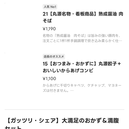
※写真はイメージです
人気 No1
21【丸源名物・看板商品】熟成醤油 肉
そば
¥1,190
名物の「熟成醤油 肉そば」は旨みの強い豚肉を、
注文ごとに1杯1杯手鍋調理で炊き込み柔らかく仕上
げる絶品醤油スープのラーメンです
※写真はイメージです（容器代20円を含みます）
店長のオススメ
15【おつまみ・おかずに】丸源餃子＋
おいしいからあげコンビ
¥1,100
からあげに千切りキャベツ、ケチャップ、マヨネー
ズは付きません。
※写真はイメージです
【ガッツリ・シェア】大満足のおかず＆満腹
セット