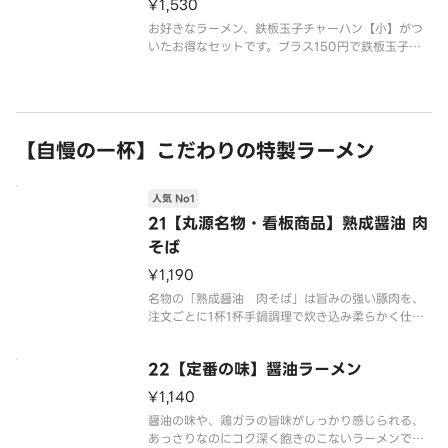
¥1,530
お好きなラーメン、鉄板玉子チャーハン【小】がつ
いたお得なセットです。プラス150円で鉄板玉子チ
ャーハン【中】への変更が可能です。
※写真はイメージです
【自慢の一杯】こだわりの特製ラーメン
人気 No1
21【丸源名物・看板商品】熟成醤油 肉
そば
¥1,190
名物の「熟成醤油 肉そば」は旨みの強い豚肉を、
注文ごとに1杯1杯手鍋調理で炊き込み柔らかく仕上
げる絶品醤油スープのラーメンです
22【定番の味】醤油ラーメン
※写真はイメージです（容器代20円を含みます）
¥1,140
醤油の味や、鶏ガラの旨味がしっかり感じられる、
あっさりなのにコク深く飽きのこないラーメンで