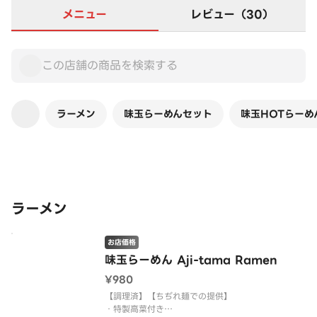
メニュー
レビュー（30）
ラーメン
味玉らーめんセット
味玉HOTらーめ
この店舗は全商品お店価格です
ラーメン
お店価格
味玉らーめん Aji-tama Ramen
¥980
【調理済】【ちぢれ麺での提供】
・特製高菜付き