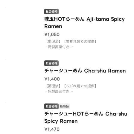
・麺はかためで調理しております。配達の兼ね合い
でかたさ変更のご要望にはお答えできない商品とな
お店価格
ります。
・背脂の増量、減量、麺の種類を変更する対応はで
味玉HOTらーめん Aji-tama Spicy
きません。
Ramen
・にんにく、ごま、紅生姜を入れることはできませ
¥1,050
ん。
【調理済】【ちぢれ麺での提供】
・特製高菜付き
・麺はかためで調理しております。配達の兼ね合い
でかたさ変更のご要望にはお答えできない商品とな
ります。
お店価格
・背脂の増量、減量、麺の種類を変更する対応はで
チャーシューめん Cha-shu Ramen
きません。
¥1,400
・にんにく、ごま、紅生姜を入れることはできませ
ん。
【調理済】【ちぢれ麺での提供】
・特製高菜付き
・麺はかためで調理しております。配達の兼ね合い
でかたさ変更のご要望にはお答えできない商品とな
お店価格
新商品
ります。
・背脂の増量、減量、麺の種類を変更する対応はで
チャーシューHOTらーめん Cha-shu
きません。
Spicy Ramen
・にんにく、ごま、紅生姜を入れることはできませ
¥1,470
ん。