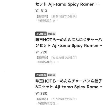
きません。
セット Aji-tama Spicy Ramen ＆
・にんにく、ごま、紅生姜を入れることはできませ
Large Fried Rice Set
ん。
¥1,810
【調理済】【ちぢれ麺での提供】
・特製高菜付き
・麺はかためで調理しております。配達の兼ね合い
でかたさ変更のご要望にはお答えできない商品とな
ります。
お店価格
新商品
・背脂の増量、減量、麺の種類を変更する対応はで
味玉HOTらーめん＆にんにくチャーハ
きません。
ンセット Aji-tama Spicy Ramen
・にんにく、ごま、紅生姜を入れることはできませ
＆ Garlic Fried Rice Set
ん。
¥1,720
【調理済】【ちぢれ麺での提供】
・特製高菜付き
・麺はかためで調理しております。配達の兼ね合い
でかたさ変更のご要望にはお答えできない商品とな
ります。
お店価格
新商品
・背脂の増量、減量、麺の種類を変更する対応はで
味玉HOTらーめん＆チャーハン＆餃子
きません。
6コセット Aji-tama Spicy Ramen
・にんにく、ごま、紅生姜を入れることはできませ
＆ Fried Rice ＆ Gyoza （pan-frie
ん。
¥1,980
d dumpling） - 6pcs Set
【調理済】【ちぢれ麺での提供】
・特製高菜付き