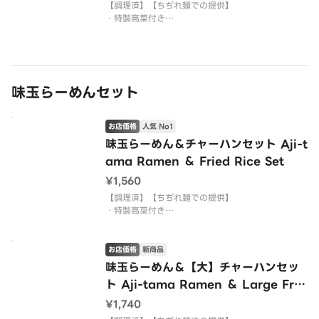
【調理済】【ちぢれ麺での提供】
・特製高菜付き
・麺はかためで調理しております。配達の兼ね合い
でかたさ変更のご要望にはお答えできない商品とな
ります。
・背脂の増量、減量、麺の種類を変更する対応はで
きません。
味玉らーめんセット
・にんにく、ごま、紅生姜を入れることはできませ
ん。
お店価格
人気 No1
味玉らーめん＆チャーハンセット Aji-t
ama Ramen ＆ Fried Rice Set
¥1,560
【調理済】【ちぢれ麺での提供】
・特製高菜付き
・麺はかためで調理しております。配達の兼ね合い
でかたさ変更のご要望にはお答えできない商品とな
ります。
お店価格
新商品
・背脂の増量、減量、麺の種類を変更する対応はで
味玉らーめん＆【大】チャーハンセッ
きません。
ト Aji-tama Ramen ＆ Large Frie
・にんにく、ごま、紅生姜を入れることはできませ
d Rice Set
ん。
¥1,740