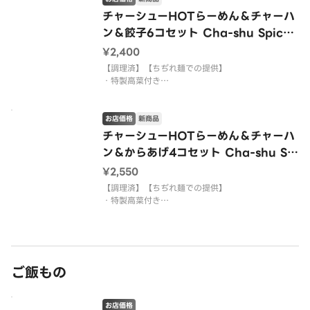
・背脂の増量、減量、麺の種類を変更する対応はで
チャーシューHOTらーめん＆チャーハ
きません。
ン＆餃子6コセット Cha-shu Spicy
・にんにく、ごま、紅生姜を入れることはできませ
Ramen ＆ Fried Rice ＆ Gyoza
ん。
¥2,400
（pan-fried dumpling） - 6pcs S
【調理済】【ちぢれ麺での提供】
et
・特製高菜付き
・麺はかためで調理しております。配達の兼ね合い
でかたさ変更のご要望にはお答えできない商品とな
ります。
お店価格
新商品
・背脂の増量、減量、麺の種類を変更する対応はで
チャーシューHOTらーめん＆チャーハ
きません。
ン＆からあげ4コセット Cha-shu Spi
・にんにく、ごま、紅生姜を入れることはできませ
cy Ramen ＆ Fried Rice ＆ Kara-
ん。
¥2,550
age - 4pcs Set
【調理済】【ちぢれ麺での提供】
・特製高菜付き
・麺はかためで調理しております。配達の兼ね合い
でかたさ変更のご要望にはお答えできない商品とな
ります。
・背脂の増量、減量、麺の種類を変更する対応はで
きません。
ご飯もの
・にんにく、ごま、紅生姜を入れることはできませ
ん。
お店価格