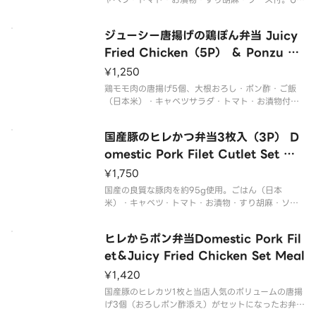
es 130g of high quality pork. Served with ric
e、cabbage salad、tomato、pickles、grate
ジューシー唐揚げの鶏ぽん弁当 Juicy
Fried Chicken（5P） ＆ Ponzu Se
t Meal
¥1,250
鶏モモ肉の唐揚げ5個、大根おろし・ポン酢・ご飯
（日本米）・キャベツサラダ・トマト・お漬物付
き。 Served with grated white radish ponzu ric
e cabbage salad tomato.
国産豚のヒレかつ弁当3枚入（3P） D
omestic Pork Filet Cutlet Set Me
al
¥1,750
国産の良質な豚肉を約95g使用。ごはん（日本
米）・キャベツ・トマト・お漬物・すり胡麻・ソー
ス・からし付。 Uses 95g of high quality domes
tic pork. Served with rice cabbage salad toma
ヒレからポン弁当Domestic Pork Fil
to
et＆Juicy Fried Chicken Set Meal
¥1,420
国産豚のヒレカツ1枚と当店人気のボリュームの唐揚
げ3個（おろしポン酢添え）がセットになったお弁