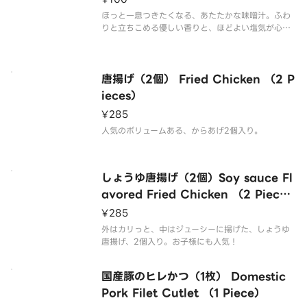
ほっと一息つきたくなる、あたたかな味噌汁。ふわ
りと立ちこめる優しい香りと、ほどよい塩気が心を
ほぐします。
唐揚げ（2個） Fried Chicken （2 P
ieces）
¥285
人気のボリュームある、からあげ2個入り。
しょうゆ唐揚げ（2個）Soy sauce Fl
avored Fried Chicken （2 Piece
s）
¥285
外はカリっと、中はジューシーに揚げた、しょうゆ
唐揚げ、2個入り。お子様にも人気！
国産豚のヒレかつ（1枚） Domestic
Pork Filet Cutlet （1 Piece）