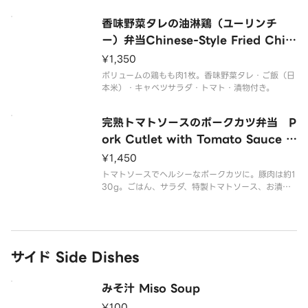
当。ご飯（日本米）・キャベツサラダ・トマト・お
漬物・大根おろしポン酢付き。Served with grated
香味野菜タレの油淋鶏（ユーリンチ
white radish ponzu rice cab
ー）弁当Chinese-Style Fried Chic
ken Set Meal
¥1,350
ボリュームの鶏もも肉1枚。香味野菜タレ・ご飯（日
本米）・キャベツサラダ・トマト・漬物付き。
完熟トマトソースのポークカツ弁当 P
ork Cutlet with Tomato Sauce S
et
¥1,450
トマトソースでヘルシーなポークカツに。豚肉は約1
30g。ごはん、サラダ、特製トマトソース、お漬物
付き。
サイド Side Dishes
みそ汁 Miso Soup
¥100