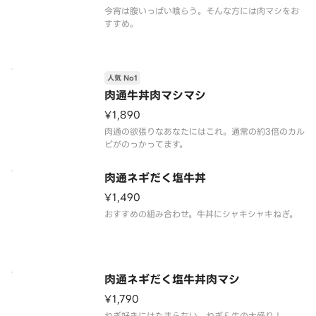
今宵は腹いっぱい喰らう。そんな方には肉マシをお
すすめ。
人気 No1
肉通牛丼肉マシマシ
¥1,890
肉通の欲張りなあなたにはこれ。通常の約3倍のカル
ビがのっかってます。
肉通ネギだく塩牛丼
¥1,490
おすすめの組み合わせ。牛丼にシャキシャキねぎ。
肉通ネギだく塩牛丼肉マシ
¥1,790
ねぎ好きにはたまらない、ねぎ＆牛の大盛り！