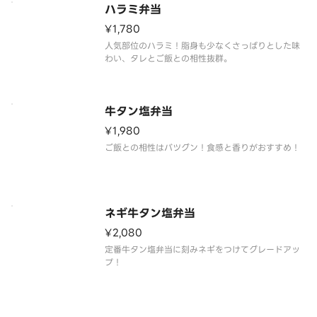
ハラミ弁当
¥1,780
人気部位のハラミ！脂身も少なくさっぱりとした味
わい、タレとご飯との相性抜群。
牛タン塩弁当
¥1,980
ご飯との相性はバツグン！食感と香りがおすすめ！
ネギ牛タン塩弁当
¥2,080
定番牛タン塩弁当に刻みネギをつけてグレードアッ
プ！