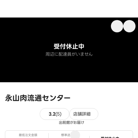
受付休止中
周辺に配達員がいません
永山肉流通センター
5件のレビュー
3.2
(
5
)
店舗詳細
出前館がお届け
最低注文金額
標準送料