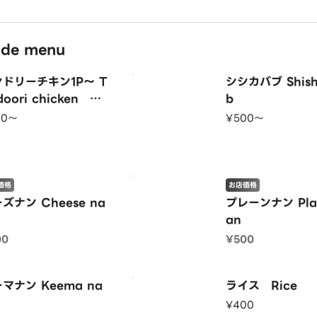
de menu
ドリーチキン1P～ T
シシカバブ Shish
doori chicken １P
b
50〜
¥500〜
価格
お店価格
ズナン Cheese na
プレーンナン Plai
an
00
¥500
マナン Keema na
ライス Rice
¥400