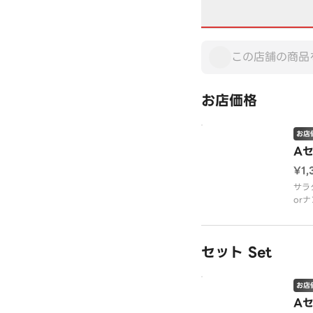
お店価格
お店
Aセ
¥1,
サラ
or
マ）
sala
naan
セット Set
ma
お店
Aセ