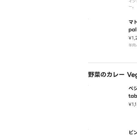
イン
ー。
マト
pa
¥1,
羊肉
野菜のカレー Vege
ベジ
tab
¥1,
ビン