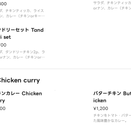
サラダ、チキンティッ
300
orナン、カレー（チキ
ダ、チキンティッカ、ライス
クorバターチキンor日
ナン、カレー（チキンorキー
salad・chicken tikka
naan・curry（chicken
d・chicken tikka・rice or
ドリーセット Tand
ch chicken or butter 
・curry（chicken or kee
i set
）
700
ダ、タンドリーチキン2p、ラ
orナン、カレー（チキンorキ
orバターチキンorほうれん草
ン）
d・tandoori chicken 2p・
cken curry
n naan or rice・curry（chi
 or keema or butt
ンカレー Chicken
バターチキン Butt
ry
icken
100
¥1,200
チキンをトマト・バタ
た風味豊かなカレー。