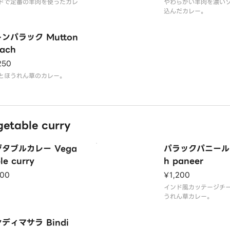
ドで定番の羊肉を使ったカレ
やわらかい羊肉を濃い
込んだカレー。
ンパラック Mutton
lach
250
とほうれん草のカレー。
table curry
タブルカレー Vega
パラックパニール 
le curry
h paneer
100
¥1,200
インド風カッテージチ
うれん草カレー。
ディマサラ Bindi