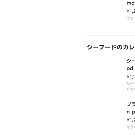
ma
¥1,
オク
シーフードのカレー 
シー
od
¥1,
シー
だカ
プラ
n 
¥1,
ほう