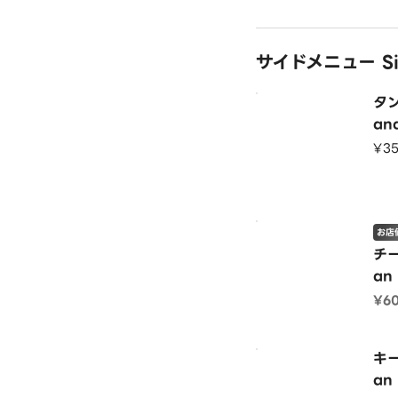
サイドメニュー Si
タン
an
～
¥3
お店
チー
an
¥6
キー
an