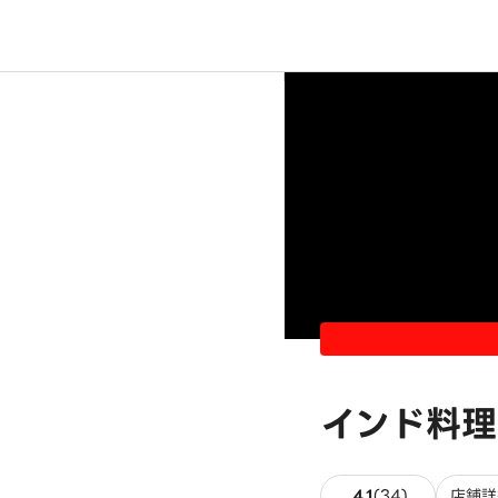
インド料理
34件のレビ
4.1
(
34
)
店舗詳