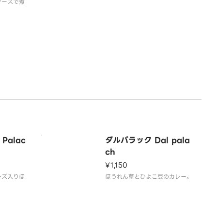
ソースで煮
Palac
ダルパラック Dal pala
ch
¥1,150
ーズ入りほ
ほうれん草とひよこ豆のカレー。