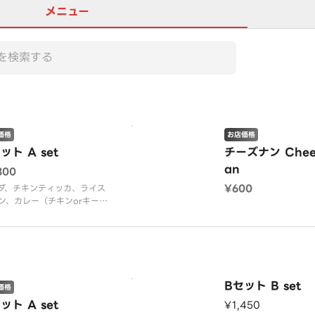
メニュー
価格
お店価格
ット A set
チーズナン Chee
an
300
¥600
ダ、チキンティッカ、ライス
ナン、カレー（チキンorキー
d・chicken tikka・rice or
・curry（chicken or kee
）
Bセット B set
価格
ット A set
¥1,450