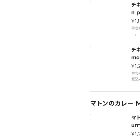
チキ
n 
¥1,
骨な
ー。
チキ
ma
¥1,
やわ
煮込
マトンのカレー Mut
マト
urr
¥1,