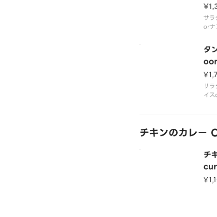
¥1,
サラ
or
マ）
sala
タン
naan
oor
ma
¥1,
サラ
イス
ーマ
チキ
sala
チキンのカレー Chi
plai
cken
チキ
cur
¥1,