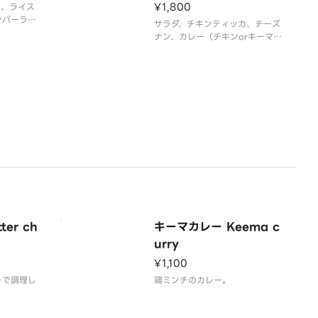
¥1,800
カ、ライス
ンパーラッ
サラダ、チキンティッカ、チーズ
替わり）
ナン、カレー（チキンorキーマor
・rice or
バターチキンorほうれん草チキ
 or pala
ン）
chicken
salad・chicken tikka・rice or
cheese naan・curry（chicken
or keema or butter chicken
er ch
キーマカレー Keema c
urry
¥1,100
ーで調理し
鶏ミンチのカレー。