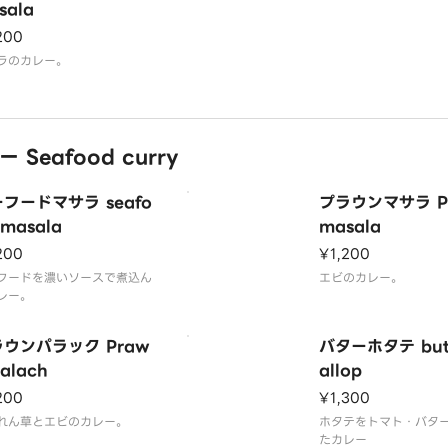
sala
200
ラのカレー。
Seafood curry
フードマサラ seafo
プラウンマサラ P
 masala
masala
200
¥1,200
フードを濃いソースで煮込ん
エビのカレー。
レー。
ウンパラック Praw
バターホタテ butt
palach
allop
200
¥1,300
れん草とエビのカレー。
ホタテをトマト・バタ
たカレー