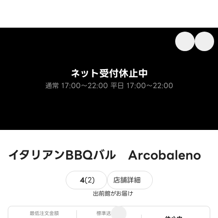
ネット受付休止中
通常 17:00～22:00 平日 17:00～22:00
イタリアンBBQバル Arcobaleno
2件のレビュー
4
(
2
)
店舗詳細
出前館がお届け
最低注文金額
標準送料