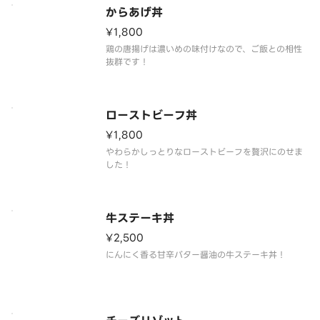
からあげ丼
¥1,800
鶏の唐揚げは濃いめの味付けなので、ご飯との相性
抜群です！
ローストビーフ丼
¥1,800
やわらかしっとりなローストビーフを贅沢にのせま
した！
牛ステーキ丼
¥2,500
にんにく香る甘辛バター醤油の牛ステーキ丼！