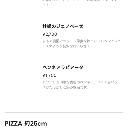
ノ！
牡蠣のジェノベーゼ
¥2,700
まるで農園でオリーブ果実を搾ったフレッシュジュ
ースのような贅沢なおいしさ！
ペンネアラビアータ
¥1,700
ムッチリと肉厚な食感のペンネに、辛くて甘いソー
スがたっぷりと絡み絶品です。
PIZZA 約25cm