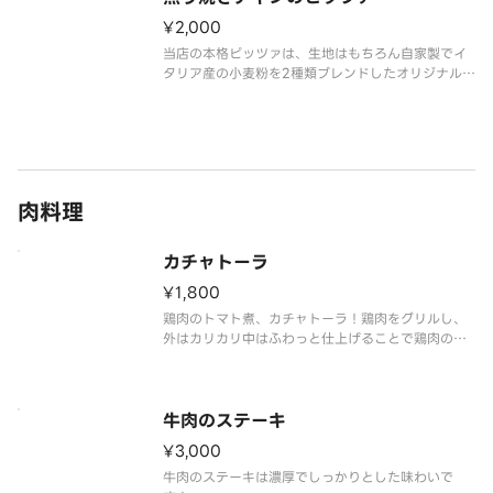
¥2,000
当店の本格ピッツァは、生地はもちろん自家製でイ
タリア産の小麦粉を2種類ブレンドしたオリジナル製
法で作っています。
肉料理
カチャトーラ
¥1,800
鶏肉のトマト煮、カチャトーラ！鶏肉をグリルし、
外はカリカリ中はふわっと仕上げることで鶏肉の旨
みとトマトの酸味が相性抜群の逸品に。
牛肉のステーキ
¥3,000
牛肉のステーキは濃厚でしっかりとした味わいで