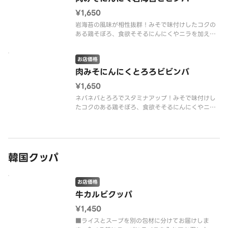
¥1,650
岩海苔の風味が相性抜群！みそで味付けしたコクの
ある鶏そぼろ、食欲そそるにんにくやニラを加えて
スタミナとボリューム満点。それぞれの具材をよく
混ぜて一緒にどうぞ。
お店価格
肉みそにんにくとろろビビンバ
¥1,650
ネバネバとろろでスタミナアップ！みそで味付けし
たコクのある鶏そぼろ、食欲そそるにんにくやニラ
を加えてスタミナとボリューム満点。それぞれの具
材をよく混ぜて一緒にどうぞ。
韓国クッパ
お店価格
牛カルビクッパ
¥1,450
■ライスとスープを別の包材に分けてお届けしま