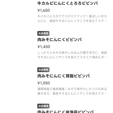
牛カルビにんにくとろろビビンバ
¥1,650
ネバネバとろろででスタミナアップ！香ばしい牛カ
ルビと、食欲そそるにんにくやニラを加えてスタミ
ナとボリューム満点。それぞれの具材をよく混ぜて
一緒にどうぞ。
お店価格
肉みそにんにくビビンバ
¥1,450
しっかりとみその味がしみ込んだ鶏そぼろに、食欲
そそるにんにくやニラを加えてスタミナ満点＆ボリ
ューム満点のビビンバ。それぞれの具材をよく混ぜ
て一緒にどうぞ。
お店価格
肉みそにんにく背脂ビビンバ
¥1,550
濃厚背脂で食欲増進！みそで味付けしたコクのある
鶏そぼろ、食欲そそるにんにくやニラを加えてスタ
ミナとボリューム満点。それぞれの具材をよく混ぜ
て一緒にどうぞ。
お店価格
肉みそにんにく岩海苔ビビンバ