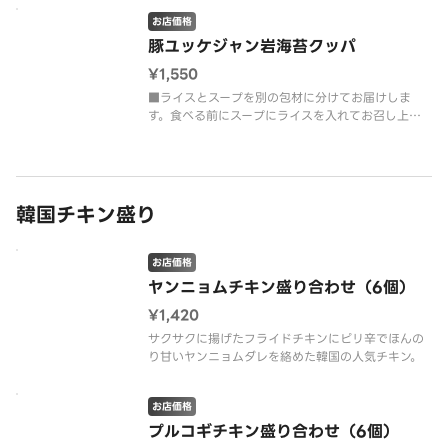
数の野菜を入れて、コチュジャンのコクと唐辛子が
お店価格
効いた旨辛スープに仕上げました。
豚ユッケジャン岩海苔クッパ
¥1,550
■ライスとスープを別の包材に分けてお届けしま
す。食べる前にスープにライスを入れてお召し上が
りください。磯の風味が香る岩海苔と豚カルビや複
数の野菜を入れて、コチュジャンのコクと唐辛子が
効いた旨辛スープに仕上げました。
韓国チキン盛り
お店価格
ヤンニョムチキン盛り合わせ（6個）
¥1,420
サクサクに揚げたフライドチキンにピリ辛でほんの
り甘いヤンニョムダレを絡めた韓国の人気チキン。
お店価格
プルコギチキン盛り合わせ（6個）