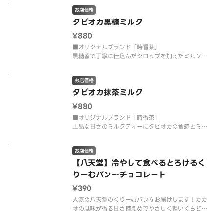
お店価格
タピオカ黒糖ミルク
¥880
■オリジナルブランド「時香茶」
黒糖蜜で丁寧に仕込んだシロップを加えたミルクテ
ィーは、深みのある甘味がミルクとまじわり香ばし
く絶妙な味わいに。コクのある甘みが味わえる一杯
お店価格
タピオカ抹茶ミルク
¥880
■オリジナルブランド「時香茶」
上品な甘さのミルクティーにタピオカの食感とミル
クのコク、抹茶のもつほろ苦さが加わり、全体のバ
お店価格
【八天堂】冷やして食べるとろけるく
りーむパン～チョコレート
¥390
人気の八天堂のくりーむパンをお届けします！カカ
オの風味が香る甘さ控えめでやさしく軽いくちどけ
のチョコレートクリームです。