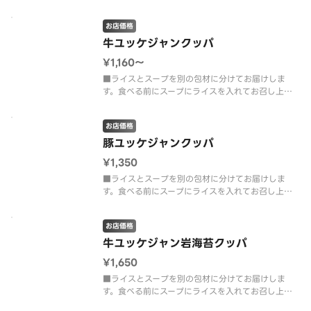
りください。たっぷりの岩海苔と豚カルビや複数の
野菜を入れて、鶏ガラと塩ダレを合わせた風味豊か
お店価格
なスープに仕上げました。
牛ユッケジャンクッパ
¥1,160〜
■ライスとスープを別の包材に分けてお届けしま
す。食べる前にスープにライスを入れてお召し上が
りください。コチュジャンのコクと唐辛子が効いた
旨辛スープに牛カルビ、ニラやもやしなど複数の野
お店価格
菜を入れて仕上げました。
豚ユッケジャンクッパ
¥1,350
■ライスとスープを別の包材に分けてお届けしま
す。食べる前にスープにライスを入れてお召し上が
りください。コチュジャンのコクと唐辛子が効いた
旨辛スープに豚カルビ、ニラやもやしなど複数の野
お店価格
菜を入れて仕上げました。
牛ユッケジャン岩海苔クッパ
¥1,650
■ライスとスープを別の包材に分けてお届けしま
す。食べる前にスープにライスを入れてお召し上が
りください。磯の風味が香る岩海苔と牛カルビや複