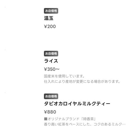
お店価格
温玉
¥200
お店価格
ライス
¥350〜
国産米を使用しています。
お店価格
タピオカロイヤルミルクティー
¥880
■オリジナルブランド「時香茶」
香り高い紅茶をベースにした、コクのあるミルクを
合わせた芳ばしい香りと深い味わいのミルクティ