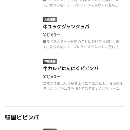
す。食べる前にスープにライスを入れてお召し上が
りください。牛カルビとニラ、もやしなど複数の野
菜を入れて、鶏ガラと塩ダレを合わせた風味豊かな
お店価格
スープに仕上げました。
牛ユッケジャンクッパ
¥1,160〜
■ライスとスープを別の包材に分けてお届けしま
す。食べる前にスープにライスを入れてお召し上が
りください。コチュジャンのコクと唐辛子が効いた
旨辛スープに牛カルビ、ニラやもやしなど複数の野
お店価格
菜を入れて仕上げました。
牛カルビにんにくビビンバ
¥1,160〜
ゴマ油で香ばしく焼き上げた牛カルビと、食欲そそ
るにんにくやニラを加えてスタミナ＆ボリューム満
点のビビンバ。それぞれの具材をよく混ぜて一緒に
どうぞ。
韓国ビビンバ