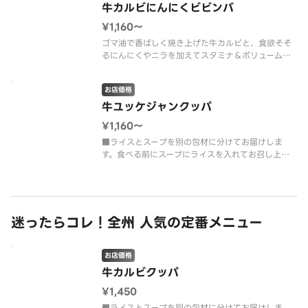
牛カルビにんにくビビンバ
¥1,160〜
ゴマ油で香ばしく焼き上げた牛カルビと、食欲そそ
るにんにくやニラを加えてスタミナ＆ボリューム満
点のビビンバ。それぞれの具材をよく混ぜて一緒に
どうぞ。
お店価格
牛ユッケジャンクッパ
¥1,160〜
■ライスとスープを別の包材に分けてお届けしま
す。食べる前にスープにライスを入れてお召し上が
りください。コチュジャンのコクと唐辛子が効いた
旨辛スープに牛カルビ、ニラやもやしなど複数の野
菜を入れて仕上げました。
迷ったらコレ！全州 人気の定番メニュー
お店価格
牛カルビクッパ
¥1,450
■ライスとスープを別の包材に分けてお届けしま