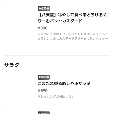
お店価格
※冷凍でお届けします（要冷蔵商品）。本日中にお
【八天堂】冷やして食べるとろけるく
召し上がりください。
りーむパン～カスタード
¥390
人気の八天堂のくりーむパンをお届けします！あっ
さりシンプルなカスタードクリームに軽いホイップ
クリームを配合したプレーンな味わいです。
※冷凍でお届けします（要冷蔵商品）。本日中にお
サラダ
お店価格
ごまだれ香る豚しゃぶサラダ
¥590
お店価格