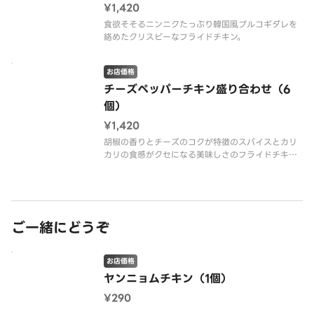
¥1,420
食欲そそるニンニクたっぷり韓国風プルコギダレを
絡めたクリスピーなフライドチキン。
お店価格
チーズペッパーチキン盛り合わせ（6
個）
¥1,420
胡椒の香りとチーズのコクが特徴のスパイスとカリ
カリの食感がクセになる美味しさのフライドチキ
ン。
ご一緒にどうぞ
お店価格
ヤンニョムチキン（1個）
¥290