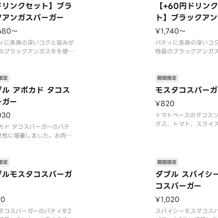
は、期間内に販売を終了する
※店舗によっては、期
ドリンクセット】ブラ
【+60円ドリン
がございます。※チーズは工
を終了する場合がござ
クアンガスバーガー
ト】ブラックアン
加熱加工をしています。※商
辛くて食べられない場
ーガー
は『カロリ
ますので、お子
680〜
¥1,740〜
ィに赤身の深いコクと旨みが
パティに赤身の深いコ
のブラックアンガス牛を使
特長のブラックアンガ
にんにくマスタードソースが
用。にんにくマスター
味を、特製オーロラソースが
肉の味を、特製オーロ
の甘みを引き立てます。やみ
野菜の甘みを引き立て
限定
期間限定
必至の絶品をこの機会にぜひ
つき必至の絶品をこの
ブル アボカド タコス
モスタコスバーガ
しみください。【2026年7
お楽しみください。【2
ーガー
¥820
5日（水）〜数量限定（なくな
月15日（水）〜数量限
第終了）】※チ
り次第終了）】※チ
030
トマトベースのタコス
タス、トマト、スライ
カド タコスバーガーのパテ
挟んだバーガーです。
2枚に増量しました。お肉の
スは、にんにく、玉ね
みを贅沢に楽しめます。【2
ツなどの野菜を加え、
6年7月15日（水）〜2026年
パイスを使用し、食欲
上旬頃までの販売予定】※店
限定
期間限定
ースに仕立てました。【
よっては、期間内に販売を終
ブルモスタコスバーガ
ダブル スパイシ
7月15日（水）〜202
る場合がございます。※チー
コスバーガー
旬頃までの販売
工場で加熱加工をしていま
※商品には『
70
¥1,020
タコスバーガーのパティを2
スパイシーモスタコス