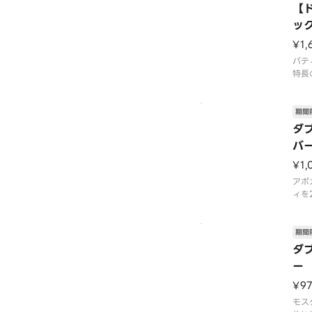
って
【
場合
ッ
場で
品に
¥1,
パテ
特長
用。
肉の
野菜
期間
つき
ダ
お楽
バ
月1
り次
¥1,
アボ
ィを
うま
02
9月
期間
舗に
ダ
了す
ー
ズは
す。
¥9
モス