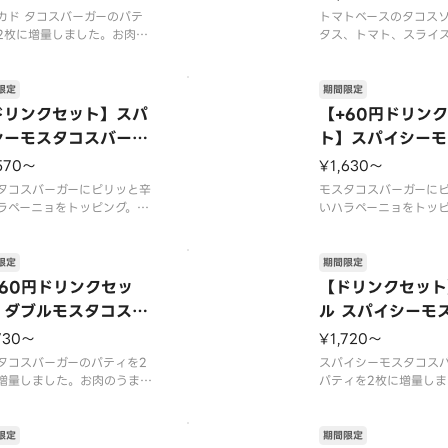
※
カド タコスバーガーのパテ
トマトベースのタコス
2枚に増量しました。お肉の
タス、トマト、スライ
みを贅沢に楽しめます。【2
挟んだバーガーです。
6年7月15日（水）〜2026年
スは、にんにく、玉ね
上旬頃までの販売予定】※店
ツなどの野菜を加え、
限定
期間限定
よっては、期間内に販売を終
パイスを使用し、食欲
ドリンクセット】スパ
【+60円ドリン
る場合がございます。※チー
ースに仕立てました。【
シーモスタコスバーガ
ト】スパイシーモ
工場で加熱加工をしていま
7月15日（水）〜202
スバーガー
※商品には『
旬頃までの販売
570〜
¥1,630〜
タコスバーガーにピリッと辛
モスタコスバーガーに
ラペーニョをトッピング。ス
いハラペーニョをトッ
シーな辛味が食欲をそそりま
パイシーな辛味が食欲
【2026年7月15日（水）〜2
す。【2026年7月15
6年9月上旬頃までの販売予
026年9月上旬頃まで
限定
期間限定
※店舗によっては、期間内に
定】※店舗によっては
+60円ドリンクセッ
【ドリンクセット
を終了する場合がございま
販売を終了する場合が
】ダブルモスタコスバ
ル スパイシーモ
※辛くて食べられない場合が
す。※辛くて食べられ
ガー
バーガー
いますので、
ございますので、
730〜
¥1,720〜
タコスバーガーのパティを2
スパイシーモスタコス
増量しました。お肉のうまみ
パティを2枚に増量しま
沢に楽しめます。【2026年
肉のうまみを贅沢に楽
15日（水）〜2026年9月上
【2026年7月15日（水
までの販売予定】※店舗によ
6年9月上旬頃までの販
限定
期間限定