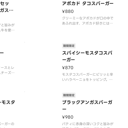
間内に販売
※店舗によっては、期間内に販売
クセッ
アボカド タコスバーガー
います。※
を終了する場合がございます。※
ガスバ
¥880
合がござい
辛くて食べられない場合がござい
ますので、お子
クリーミーなアボカドが口の中で
あふれ出す、アボカド好きにはた
クと旨みが
まらない一品です。数種類のスパ
ス牛を使
イスを使用したトマトベースのタ
ドソースが
コスソースとも相性抜群！お好み
ラソースが
でレモンを絞ってお召しあがりく
ます。やみ
期間限定
ださい。
機会にぜひ
ー
スパイシーモスタコスバ
【2026年7月15日（水）〜202
026年7
ーガー
6年9月上旬頃までの販売予定】
定（なくな
※
¥870
ソースとレ
スチーズを
モスタコスバーガーにピリッと辛
タコスソー
いハラペーニョをトッピング。ス
ぎ、キャベ
パイシーな辛味が食欲をそそりま
数種類のス
す。【2026年7月15日（水）〜2
をそそるソ
026年9月上旬頃までの販売予
期間限定
2026年
定】※店舗によっては、期間内に
ーモスタ
ブラックアンガスバーガ
6年9月上
販売を終了する場合がございま
ー
す。※辛くて食べられない場合が
ございますので、
¥980
バーガーの
パティに赤身の深いコクと旨みが