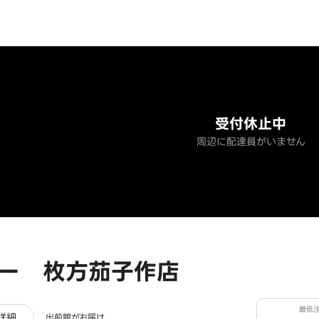
受付休止中
周辺に配達員がいません
ー 枚方茄子作店
最低
ビュー
詳細
出前館がお届け