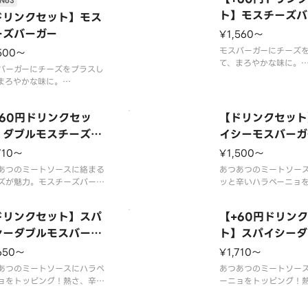
No3
付けてください。
一部店舗ではお取り扱
ックを付けた場合でスープを
合がございます。※店
ト】モスチーズバ
ドリンクセット】モス
以上ご購入の場合はすべての
は、期間内に販売を終
ーズバーガー
¥1,560〜
ーンが提供されません。
がございます。※食材
材の増減量・不使用等のご要
不使用等のご要望には
モスバーガーにチーズ
500〜
て、まろやかな味に。
バーガーにチーズをプラスし
※スープ用のスプーン
まろやかな味に。
客様はオプション選択
材の増減量・不使用等のご要
クを付けてください。
はお応えいたしかねます。
チェックを付けた場合
+60円ドリンクセッ
【ドリンクセット
舗によっては使用食材や野菜
2種以上ご購入の場合は
ット方法が異なる場合があり
】ダブルモスチーズバ
イシーモスバーガ
スプーンが提供されま
。
ガー
※食材の増減量・不使
710〜
¥1,500〜
望にはお
あつのミートソースに絡まる
あつあつのミートソー
ズが魅力。モスチーズバーガ
ッと辛いハラペーニョ
パティをダブルにしました。
モスバーガー。辛味と
部店舗ではお取り扱いのない
スの相性が食欲をそそ
ドリンクセット】スパ
【+60円ドリン
がございます。※店舗によっ
※辛くて食べられない
、期間内に販売を終了する場
シーダブルモスバーガ
いますので、お子さま
ト】スパイシーダ
ございます。※食材の増減
ものが苦手な方はご注
スバーガー
650〜
¥1,710〜
不使用等のご要望にはお応え
い。
しかねます。※商品
あつのミートソースにハラペ
※食材の増減量・不使
あつあつのミートソー
ョをトッピング！熱さ、辛さ
望にはお応えいた
ーニョをトッピング！
ティ×ダブルでより一層辛い
とパティ×ダブルでよ
が楽しめるモスバーガーで
旨みが楽しめるモスバ