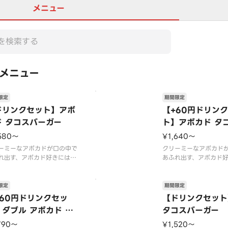
メニュー
メニュー
限定
期間限定
ドリンクセット】アボ
【+60円ドリン
ド タコスバーガー
ト】アボカド タ
ガー
580〜
¥1,640〜
ーミーなアボカドが口の中で
クリーミーなアボカド
れ出す、アボカド好きにはた
あふれ出す、アボカド
ない一品です。数種類のスパ
まらない一品です。数
を使用したトマトベースのタ
イスを使用したトマト
ソースとも相性抜群！お好み
コスソースとも相性抜
限定
期間限定
モンを絞ってお召しあがりく
でレモンを絞ってお召
+60円ドリンクセッ
【ドリンクセット
い。
ださい。
】ダブル アボカド タ
タコスバーガー
026年7月15日（水）〜202
【2026年7月15日（水
スバーガー
9月上旬頃までの販売予定】
6年9月上旬頃までの販
790〜
¥1,520〜