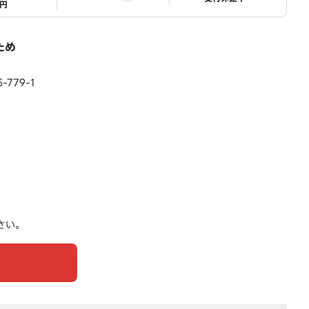
1円
ため
779-1
さい。