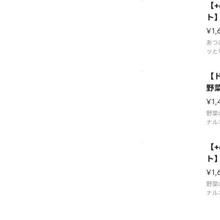
【
す。
ない
ト
よっ
ズ
¥1,
る場
減量
あつ
ッと
チー
ろや
【
そり
※辛
野
いま
¥1,
もの
い。
野菜
※ス
ナル
客様
生野
き立
【
りと
ソー
ト
まし
ガ
¥1,
※食
望に
野菜
ナル
ス野
しま
い方