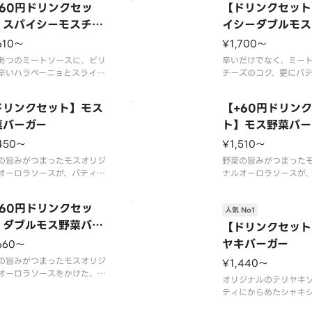
+60円ドリンクセッ
【ドリンクセット
※一部店舗ではお取り扱いの
す。※一部店舗ではお
場合がございます。※店舗に
】スパイシーモスチー
ない場合がございます
イシーダブルモス
ては、期間内に販売を終了す
よっては、期間内に販
バーガー
バーガー
610〜
¥1,700〜
合がございます。※食材の増
る場合がございます。
・不使用等のご要望
あつのミートソースに、ピリ
減量・不使用等のご要
辛いだけでなく、ミー
辛いハラペーニョとスライス
チーズのコク、更にパ
ズ。辛味とミートソース、ま
もダブルで、味わい、
かなチーズの相性が食欲をそ
え、刺激の揃ったバー
ドリンクセット】モス
【+60円ドリン
ます。
ました。※一部店舗で
くて食べられない場合がござ
菜バーガー
いのない場合がござい
ト】モス野菜バー
すので、お子さまなど、辛い
舗によっては、期間内
450〜
¥1,510〜
が苦手な方はご注意くださ
了する場合がございま
の旨みがつまったモスオリジ
の増減量・不使用等の
野菜の旨みがつまった
ープ用のスプーンが不要なお
オーロラソースが、パティと
ナルオーロラソースが
菜のおいしさをしっかりと引
生野菜のおいしさをし
てます。サラダ感覚でさっぱ
き立てます。サラダ感
+60円ドリンクセッ
人気 No1
お楽しみください。
りとお楽しみください
スの原材料が一部変更になり
】ダブルモス野菜バー
ソースの原材料が一部
【ドリンクセット
た。
ました。
ー
ヤキバーガー
660〜
材の増減量・不使用等のご要
※スープ用のスプーン
はお応えいたしかねます。
の旨みがつまったモスオリジ
客様はオプション選択
¥1,440〜
オーロラソースをかけた、モ
クを付けてくださ
オリジナルのテリヤキ
菜バーガーのパティを2枚に
ティにからめたシャキ
した。しっかりと食事をした
スの和風バーガーです
にもおすすめです。※一部店