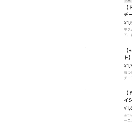
人気 
クを
チェ
【
2種
チ
スプ
※食
¥1,
モス
て、
※食
望に
【
※店
のカ
ト
ます
ー
¥1,
あつ
チー
ーの
※一
【
場合
ては
イ
合が
ー
¥1,
量・
いた
あつ
ーニ
とパ
旨み