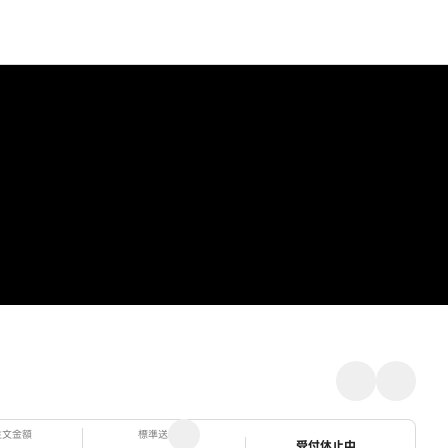
注文金額
標準送料
ステータス
受付休止中