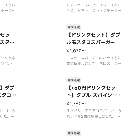
ソースとレ
トマトベースのタコスソースとレ
スチーズを
タス、トマト、スライスチーズを
タコスソー
挟んだバーガーです。タコスソー
ぎ、キャベ
スは、にんにく、玉ねぎ、キャベ
数種類のス
ツなどの野菜を加え、数種類のス
期間限定
をそそるソ
パイスを使用し、食欲をそそるソ
クセッ
【ドリンクセット】ダブ
2026年
ースに仕立てました。【2026年
スタコ
ルモスタコスバーガー
6年9月上
7月15日（水）〜2026年9月上
旬頃までの販売
¥1,670〜
ピリッと辛
モスタコスバーガーのパティを2
ピング。ス
枚に増量しました。お肉のうまみ
をそそりま
を贅沢に楽しめます。【2026年
日（水）〜2
7月15日（水）〜2026年9月上
の販売予
旬頃までの販売予定】※店舗によ
期間限定
、期間内に
っては、期間内に販売を終了する
】ダブ
【+60円ドリンクセッ
ございま
場合がございます。※チーズは工
スタコス
ト】ダブル スパイシーモ
ない場合が
場で加熱加工をしています。※商
スタコスバーガー
品には『カロリ
¥1,780〜
バーガーの
スパイシーモスタコスバーガーの
した。お
パティを2枚に増量しました。お
しめます。
肉のうまみを贅沢に楽しめます。
）〜202
【2026年7月15日（水）〜202
売予定】
6年9月上旬頃までの販売予定】
期間限定