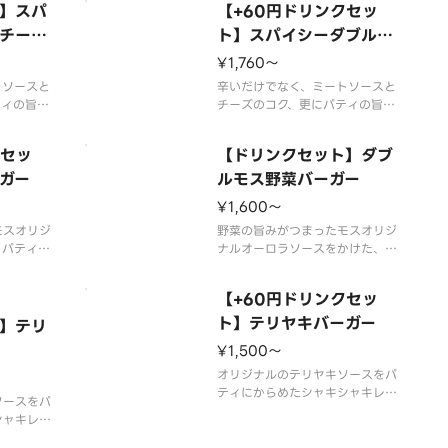
】スパ
【+60円ドリンクセッ
取り扱いの
そります。
。※店舗に
チーズ
※辛くて食べられない場合がござ
ト】スパイシーダブルモ
売を終了す
いますので、お子さまなど、辛い
スチーズバーガー
¥1,760〜
※食材の増
ものが苦手な方はご注意くださ
望
トソースと
い。
辛いだけでなく、ミートソースと
ティの旨み
※食材の増減量・不使用等のご要
チーズのコク、更にパティの旨み
食べごた
望に
もダブルで、味わい、食べごた
ガーになり
え、刺激の揃ったバーガーになり
クセッ
【ドリンクセット】ダブ
はお取り扱
ました。※一部店舗ではお取り扱
ます。※店
ガー
いのない場合がございます。※店
ルモス野菜バーガー
に販売を終
舗によっては、期間内に販売を終
¥1,600〜
す。※食材
了する場合がございます。※食材
ご
モスオリジ
の増減量・不使用等のご
野菜の旨みがつまったモスオリジ
、パティと
ナルオーロラソースをかけた、モ
っかりと引
ス野菜バーガーのパティを2枚に
覚でさっぱ
しました。しっかりと食事をした
【+60円ドリンクセッ
。
い方にもおすすめです。※一部店
変更になり
舗ではお取り扱いのない場合がご
ト】テリヤキバーガー
】テリ
ざいます。※店舗によっては、期
¥1,500〜
が不要なお
間内に販売を終了する場合がござ
にてチェッ
います。※食材の増減
オリジナルのテリヤキソースをパ
ティにからめたシャキシャキレタ
ソースをパ
スの和風バーガーです。シャキシ
シャキレタ
ャキレタスの和風バーガーです。
。シャキシ
※商品の栄養成分・アレルゲン・