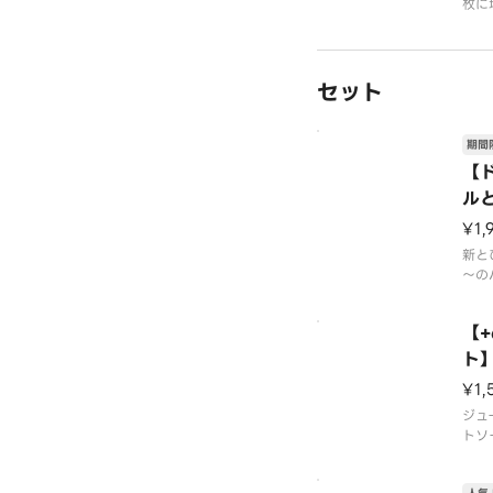
枚に
を贅
7月
旬頃
って
セット
場合
場で
品に
期間
【
ル
道
¥1,
新と
～の
た。
ます
【
※パ
0％
ト
※原
¥1,
のう
です
ジュ
※チ
トソ
いま
※ス
※一
客様