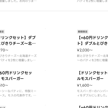
増量しました。お肉のうまみ
パティを2枚に増量しま
沢に楽しめます。【2026年
肉のうまみを贅沢に楽
15日（水）〜2026年9月上
【2026年7月15日（水
までの販売予定】※店舗によ
6年9月上旬頃までの販
は、期間内に販売を終了する
※店舗によっては、期
がございます。※チーズは工
を終了する場合がござ
加熱加工をしています。※商
辛くて食べられない場
は『カロリ
ますので、お子
限定
期間限定
ドリンクセット】ダブ
【+60円ドリン
とびきりチーズ～北海
ト】ダブルとびき
チーズ～
ズ～北海道チーズ
970〜
¥2,030〜
びきりチーズ～北海道チーズ
新とびきりチーズ～北
パティを2枚に増量しまし
～のパティを2枚に増量
お肉のうまみを贅沢に楽しめ
た。お肉のうまみを贅
。
ます。
+60円ドリンクセッ
【ドリンクセット
ティに含まれる牛肉は、10
※パティに含まれる牛肉
国産です。
0％国産です。
】モスバーガー
ルモスバーガー
料として配合しているチーズ
※原料として配合して
510〜
¥1,600〜
ち、北海道産チーズは95％
のうち、北海道産チーズ
。
です。
ーシーなパティに、特製ミー
モスバーガーのハンバ
ーズは工場で加熱加工をして
※チーズは工場で加熱
ース。モスの代表作です。
ィをダブルにしました
す。
います。
ープ用のスプーンが不要なお
のミートソースとピリ
部店舗
※一部店舗
はオプション選択にてチェッ
玉ねぎ。食べごたえ納
【+60円ドリン