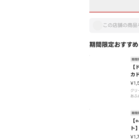
期間限定おすすめ
期間
【
カ
¥1,
クリ
あふ
まら
イス
コス
期間
でレ
【
ださ
ト
【2
コ
6年
¥1,