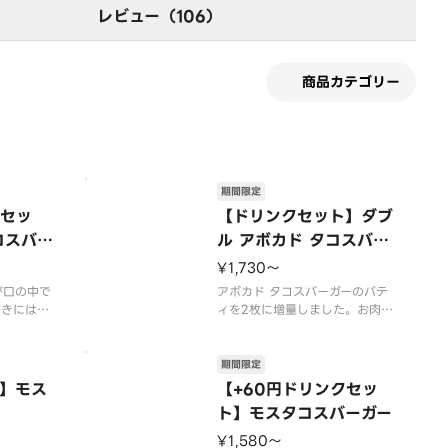
レビュー（106）
商品カテゴリー
期間限定
クセッ
【ドリンクセット】ダブ
コスバー
ル アボカド タコスバー
ガー
¥1,730〜
が口の中で
アボカド タコスバーガーのパテ
好きにはた
ィを2枚に増量しました。お肉の
種類のスパ
うまみを贅沢に楽しめます。【2
ベースのタ
026年7月15日（水）〜2026年
群！お好み
9月上旬頃までの販売予定】※店
期間限定
しあがりく
舗によっては、期間内に販売を終
】モス
【+60円ドリンクセッ
了する場合がございます。※チー
ト】モスタコスバーガー
）〜202
ズは工場で加熱加工をしていま
売予定】
す。※商品には『
¥1,580〜