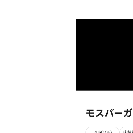
モスバーガ
106件のレ
4.5
(
106
)
店舗