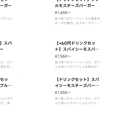
いのない場
一部店舗ではお取り扱いのない場
舗によって
ーガー
合がございます。※店舗によって
ルモスチーズバーガー
了する場合
は、期間内に販売を終了する場合
¥1,650〜
の増減量・
がございます。※食材の増減量・
をプラスし
不使用等のご要望には
あつあつのミートソースに絡まる
チーズが魅力。モスチーズバーガ
が不要なお
ーのパティをダブルにしました。
にてチェッ
※一部店舗ではお取り扱いのない
場合がございます。※店舗によっ
でスープを
ては、期間内に販売を終了する場
】スパ
【+60円ドリンクセッ
すべての
合がございます。※食材の増減
ー
ト】スパイシーモスバー
せん。
量・不使用等のご要望にはお応え
ガー
用等のご要
いたしかねます。※商品
¥1,560〜
スに、ピリ
あつあつのミートソースに、ピリ
を利かせた
ッと辛いハラペーニョを利かせた
ミートソー
モスバーガー。辛味とミートソー
ります。
スの相性が食欲をそそります。
クセッ
【ドリンクセット】スパ
場合がござ
※辛くて食べられない場合がござ
など、辛い
ブルモ
いますので、お子さまなど、辛い
イシーモスチーズバーガ
意くださ
ものが苦手な方はご注意くださ
ー
¥1,550〜
い。
用等のご要
スにハラペ
※スープ用のスプーンが不要なお
あつあつのミートソースに、ピリ
熱さ、辛さ
客様はオプション
ッと辛いハラペーニョとスライス
り一層辛い
チーズ。辛味とミートソース、ま
ーガーで
ろやかなチーズの相性が食欲をそ