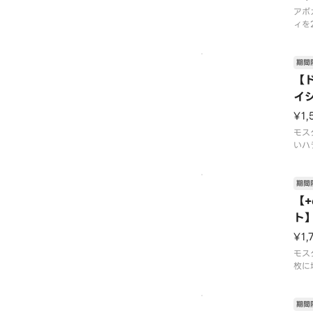
※
アボ
ィを
うま
02
9月
期間
舗に
【
了す
イ
ズは
ー
す。
¥1,
モス
いハ
パイ
す。
02
期間
定】
【
販売
ト
す。
ー
ござ
¥1,
モス
枚に
を贅
7月
旬頃
期間