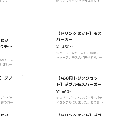
した。お
特長のブラックアンガス牛を使
しめます。
用。にんにくマスタードソースが
）〜202
肉の味を、特製オーロラソースが
売予定】
野菜の甘みを引き立てます。やみ
間内に販売
つき必至の絶品をこの機会にぜひ
います。※
お楽しみください。【2026年7
合がござい
月15日（水）〜数量限定（なくな
【ドリンクセット】モス
り次第終了）】※チ
バーガー
クセッ
りチー
¥1,450〜
～
ジューシーなパティに、特製ミー
トソース。モスの代表作です。
海道チーズ
※食材の増減量・不使用等のご要
しまし
望にはお応えいたしかねます。
沢に楽しめ
※店舗によっては使用食材や野菜
のカット方法が異なる場合があり
】ダブ
【+60円ドリンクセッ
は、10
ます。
ト】ダブルモスバーガー
いるチーズ
¥1,660〜
は95％
ーガーパテ
モスバーガーのハンバーガーパテ
加工をして
。あつあつ
ィをダブルにしました。あつあつ
ッときいた
のミートソースとピリッときいた
得です。※
玉ねぎ。食べごたえ納得です。※
クセッ
【ドリンクセット】ダブ