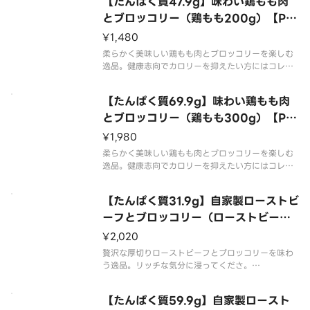
【たんぱく質47.9g】味わい鶏もも肉
とブロッコリー（鶏もも200g）【Pro
tein47.9g】Chicken Thigh ＆ Bro
¥1,480
ccoli （Thigh 200g）
柔らかく美味しい鶏もも肉とブロッコリーを楽しむ
逸品。健康志向でカロリーを抑えたい方にはコレ！
鶏もも肉を200g使用しました。
【たんぱく質69.9g】味わい鶏もも肉
とブロッコリー（鶏もも300g）【Pro
tein69.9g】Chicken Thigh ＆ Bro
¥1,980
ccoli （Thigh 300g）
柔らかく美味しい鶏もも肉とブロッコリーを楽しむ
逸品。健康志向でカロリーを抑えたい方にはコレ！
鶏もも肉を300g使用しました。
【たんぱく質31.9g】自家製ローストビ
ーフとブロッコリー（ローストビーフ1
00g）【Protein31.9g】Homemad
¥2,020
e Roast Beef ＆ Broccoli （Roast
贅沢な厚切りローストビーフとブロッコリーを味わ
Beef 100g ）
う逸品。リッチな気分に浸ってくださ。
こちらは100g入ってます。
【たんぱく質59.9g】自家製ロースト