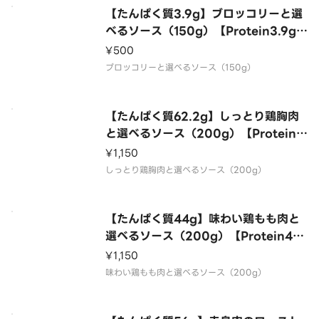
【たんぱく質3.9g】ブロッコリーと選
べるソース（150g）【Protein3.9g】
Broccoli with your Choice of Sa
¥500
uce（150g）
ブロッコリーと選べるソース（150g）
【たんぱく質62.2g】しっとり鶏胸肉
と選べるソース（200g）【Protein6
2.2g】Moist Chicken Breast and
¥1,150
your Choice of Sauce（200g）
しっとり鶏胸肉と選べるソース（200g）
【たんぱく質44g】味わい鶏もも肉と
選べるソース（200g）【Protein44
g】Tasty Chicken Thighs and yo
¥1,150
ur Choice of Sauce（200g）
味わい鶏もも肉と選べるソース（200g）