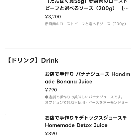
【たんぱく質56g】赤身肉のロースト
ビーフと選べるソース（200g） 【Pr
otein 56g】 Red Meat Roast Bee
¥3,200
f and Selectable Sauce （200g）
赤身肉のローストビーフと選べるソース（200g）
【ドリンク】Drink
お店で手作り バナナジュース Handm
ade Banana Juice
¥790
●店舗で手作りの美味しいバナナジュースです。
オプションで砂糖不使用・ベースをアーモンドミル
ク・豆乳に変更できます。
お店で手作り🥦デトックスジュース🥦
Homemade Detox Juice
¥890