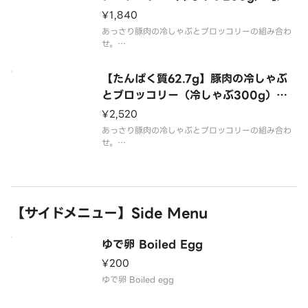
tein43.1g】Pork and Broccoli（C
¥1,840
old Shabu-Shabu 200g）
あっさり豚肉の冷しゃぶとブロッコリーの組み合わ
せ。
こちらは200g入ってます。
【たんぱく質62.7g】豚肉の冷しゃぶ
とブロッコリー（冷しゃぶ300g）【P
rotein62.7g】Pork and Broccoli
¥2,520
（Cold Shabu-Shabu 300g）
あっさり豚肉の冷しゃぶとブロッコリーの組み合わ
せ。
こちらは300g入ってます。
【サイドメニュー】Side Menu
ゆで卵 Boiled Egg
¥200
ゆで卵 Boiled egg