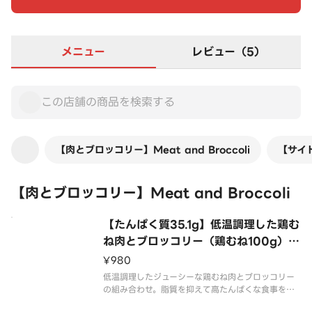
メニュー
レビュー（5）
【肉とブロッコリー】Meat and Broccoli
【サイド
【肉とブロッコリー】Meat and Broccoli
【たんぱく質35.1g】低温調理した鶏む
ね肉とブロッコリー（鶏むね100g）
【Protein35.1g】Low-Temperatur
¥980
e Cooked Chicken Breast ＆ Bro
低温調理したジューシーな鶏むね肉とブロッコリー
ccoli （Breast 100g）
の組み合わせ。脂質を抑えて高たんぱくな食事をし
たい方へ。