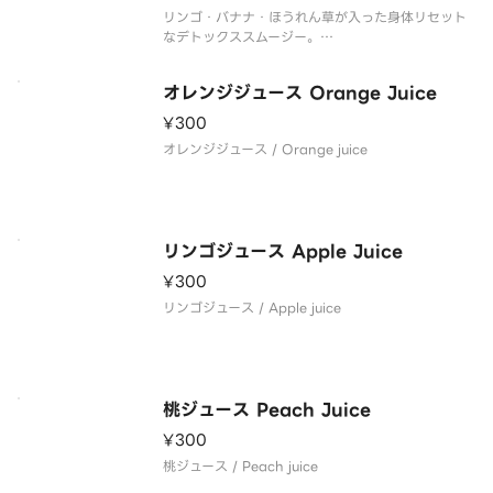
リンゴ・バナナ・ほうれん草が入った身体リセット
なデトックススムージー。
迷ったらこれで決まりです。
オレンジジュース Orange Juice
A detox smoothie with apples bananas and s
pinach to reset your body.
¥300
オレンジジュース / Orange juice
リンゴジュース Apple Juice
¥300
リンゴジュース / Apple juice
桃ジュース Peach Juice
¥300
桃ジュース / Peach juice