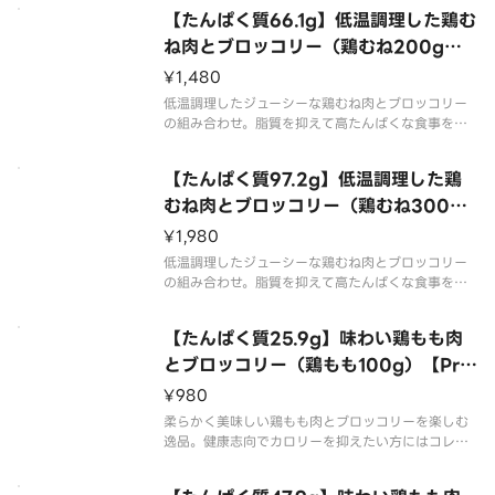
むね肉を100g入れました。
【たんぱく質66.1g】低温調理した鶏む
ね肉とブロッコリー（鶏むね200g）
【Protein66.1g】Low-Temperatur
¥1,480
e Cooked Chicken Breast ＆ Bro
低温調理したジューシーな鶏むね肉とブロッコリー
ccoli （Breast 200g）
の組み合わせ。脂質を抑えて高たんぱくな食事をし
たい方へ。
むね肉を200g入れました。
【たんぱく質97.2g】低温調理した鶏
むね肉とブロッコリー（鶏むね300
g）【Protein97.2g】Low-Temper
¥1,980
ature Cooked Chicken Breast ＆
低温調理したジューシーな鶏むね肉とブロッコリー
Broccoli （Breast 300g）
の組み合わせ。脂質を抑えて高たんぱくな食事をし
たい方へ。
むね肉を300g入れました。
【たんぱく質25.9g】味わい鶏もも肉
とブロッコリー（鶏もも100g）【Pro
tein25.9g】Chicken Thigh ＆ Bro
¥980
ccoli （Thigh 100g）
柔らかく美味しい鶏もも肉とブロッコリーを楽しむ
逸品。健康志向でカロリーを抑えたい方にはコレ！
鶏もも肉を100g使用しました。