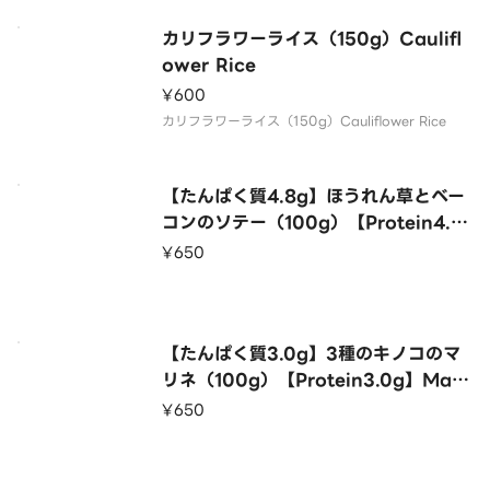
カリフラワーライス（150g）Caulifl
ower Rice
¥600
カリフラワーライス（150g）Cauliflower Rice
【たんぱく質4.8g】ほうれん草とベー
コンのソテー（100g）【Protein4.8
g】Sauteed Spinach and Bacon
¥650
（100g）
【たんぱく質3.0g】3種のキノコのマ
リネ（100g）【Protein3.0g】Mari
nated 3 Kinds of Mushrooms（1
¥650
00g）