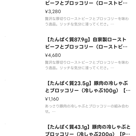
ビーフとブロッコリー（ローストビー
フ200g）【Protein59.9g】Home
¥3,280
made Roast Beef ＆ Broccoli （R
贅沢な厚切りローストビーフとブロッコリーを味わ
oast Beef 200g ）
う逸品。リッチな気分に浸ってくださ。
こちらは200g入ってます。
【たんぱく質87.9g】自家製ロースト
ビーフとブロッコリー（ローストビー
フ300g）【Protein87.9g】Homem
¥4,680
ade Roast Beef ＆ Broccoli （Ro
贅沢な厚切りローストビーフとブロッコリーを味わ
ast Beef 300g）
う逸品。リッチな気分に浸ってくださ。
こちらは300g入ってます。
【たんぱく質23.5g】豚肉の冷しゃぶ
とブロッコリー（冷しゃぶ100g）【Pr
otein23.5g】Pork and Broccoli
¥1,160
（Cold Shabu-Shabu 100g）
あっさり豚肉の冷しゃぶとブロッコリーの組み合わ
せ。
こちらは100g入ってます。
【たんぱく質43.1g】豚肉の冷しゃぶと
ブロッコリー（冷しゃぶ200g）【Pro