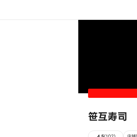
笹互寿司 
102件の
4.5
(
102
)
店舗