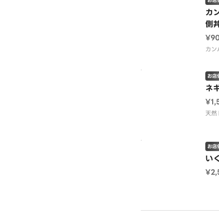
お店
カ
側
¥9
カン
お店
ネ
¥1,
天然
お店
い
¥2