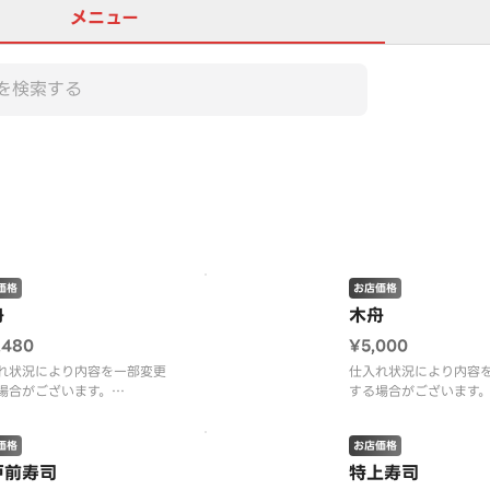
メニュー
この店舗は全商品お店価格で
価格
お店価格
舟
木舟
,480
¥5,000
れ状況により内容を一部変更
仕入れ状況により内容
場合がございます。
する場合がございます
桶ではなく使い切りパックで
寿司桶ではなく使い切
供となります。
の提供となります。
価格
お店価格
戸前寿司
特上寿司