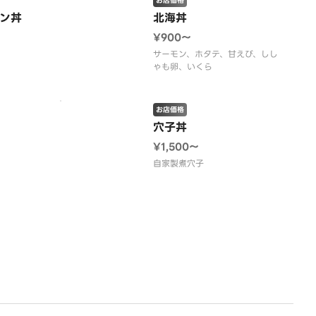
お店価格
ン丼
北海丼
¥900〜
サーモン、ホタテ、甘えび、しし
ゃも卵、いくら
お店価格
穴子丼
¥1,500〜
自家製煮穴子