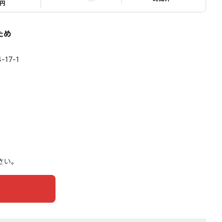
1円
ため
17-1
さい。