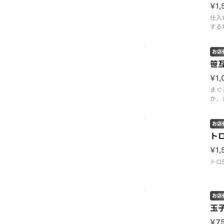
¥1,
仕入
する
お店
笹
¥1,
まぐ
か、
お店
ト
¥1,
トロ
お店
玉
¥7