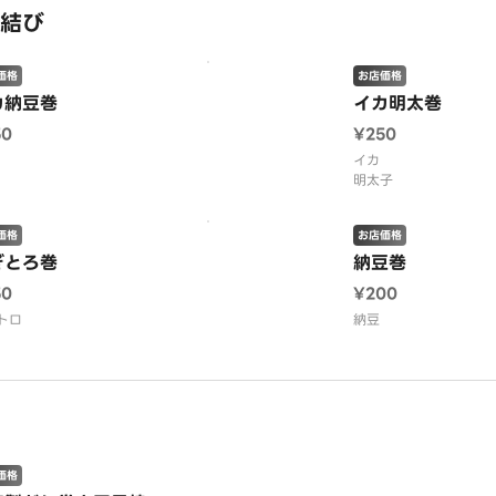
結び
価格
お店価格
カ納豆巻
イカ明太巻
50
¥250
イカ
明太子
価格
お店価格
ぎとろ巻
納豆巻
50
¥200
トロ
納豆
価格