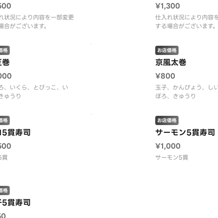
500
¥1,300
れ状況により内容を一部変更
仕入れ状況により内容
場合がございます。
価格
お店価格
互巻
京風太巻
000
¥800
ろ、いくら、とびっこ、い
玉子、かんぴょう、し
きゅうり
ぼろ、きゅうり
価格
お店価格
ロ5貫寿司
サーモン5貫寿司
500
¥1,000
5貫
サーモン5貫
価格
子5貫寿司
50