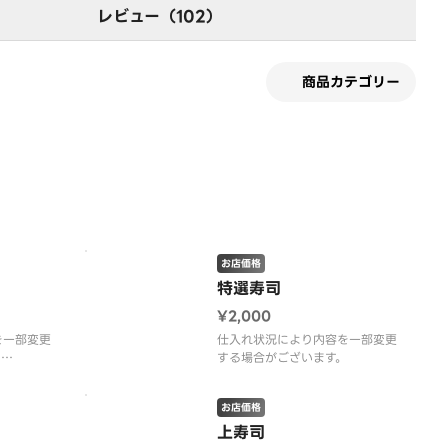
レビュー（102）
商品カテゴリー
す
お店価格
特選寿司
¥2,000
を一部変更
仕入れ状況により内容を一部変更
。
する場合がございます。
りパックで
お店価格
上寿司