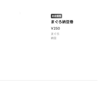
お店価格
まぐろ納豆巻
¥250
まぐろ
納豆