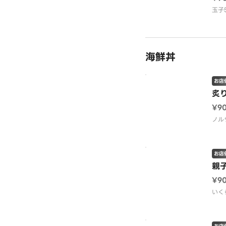
玉子
海鮮丼
お店
炙
¥9
ノル
お店
親
¥9
いく