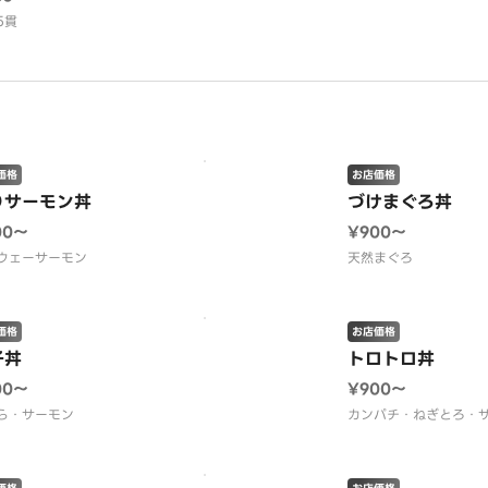
5貫
価格
お店価格
りサーモン丼
づけまぐろ丼
00〜
¥900〜
ウェーサーモン
天然まぐろ
価格
お店価格
子丼
トロトロ丼
00〜
¥900〜
ら・サーモン
カンパチ・ねぎとろ・