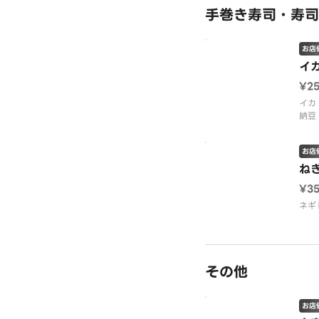
手巻き寿司・寿司
お店
イ
¥2
イカ
納豆
お店
ね
¥3
ネギ
その他
お店