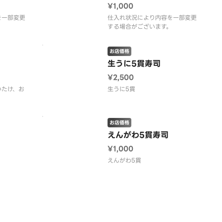
¥1,000
を一部変更
仕入れ状況により内容を一部変更
する場合がございます。
お店価格
生うに5貫寿司
¥2,500
いたけ、お
生うに5貫
お店価格
えんがわ5貫寿司
¥1,000
えんがわ5貫