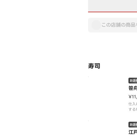
寿司
お店
笹
¥11
仕入
する
寿司
の提
お店
江