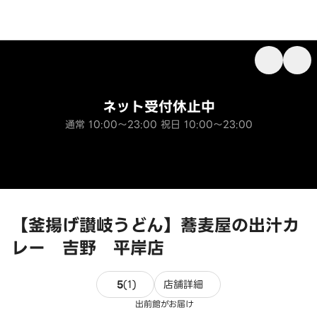
ネット受付休止中
通常 10:00～23:00 祝日 10:00～23:00
【釜揚げ讃岐うどん】蕎麦屋の出汁カ
レー 吉野 平岸店
1件のレビュー
5
(
1
)
店舗詳細
出前館がお届け