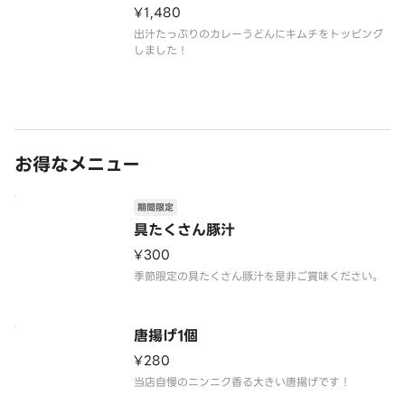
¥1,480
出汁たっぷりのカレーうどんにキムチをトッピング
しました！
お得なメニュー
期間限定
具たくさん豚汁
¥300
季節限定の具たくさん豚汁を是非ご賞味ください。
唐揚げ1個
¥280
当店自慢のニンニク香る大きい唐揚げです！