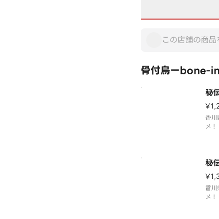
骨付鳥ーbone-in
秘
¥1,
香川
メ！
げて
ー！
召し
秘
¥1,
香川
メ！
げて
ー！