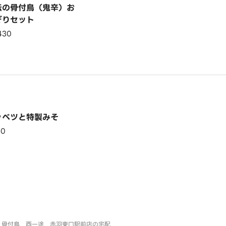
伝の骨付鳥（鬼辛）お
ぎりセット
430
ャベツと特製みそ
50
骨付鳥 酉一途 赤羽東口駅前店の宅配