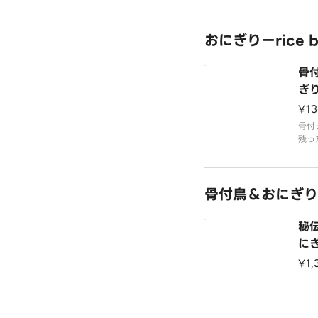
更な
い！
おにぎりーrice b
骨
ぎ
¥13
骨付
残っ
れば
骨付鳥＆おにぎりーbo
秘
に
¥1,