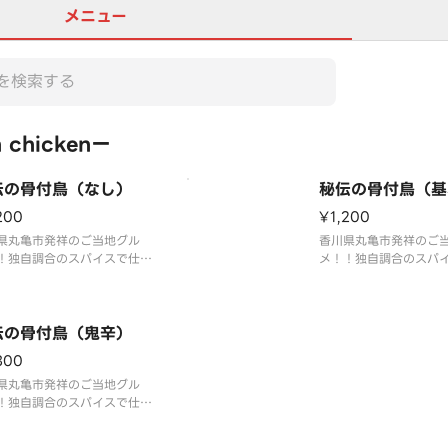
メニュー
 chickenー
伝の骨付鳥（なし）
秘伝の骨付鳥（基
200
¥1,200
県丸亀市発祥のご当地グル
香川県丸亀市発祥のご
！独自調合のスパイスで仕上
メ！！独自調合のスパ
外はカリッと中はジューシ
げて外はカリッと中は
！ 辛いのが苦手な方でも
ー！！ まずは基本で
上がれます！！
い！！
伝の骨付鳥（鬼辛）
300
県丸亀市発祥のご当地グル
！独自調合のスパイスで仕上
外はカリッと中はジューシ
！スタンダードに飽きた方は