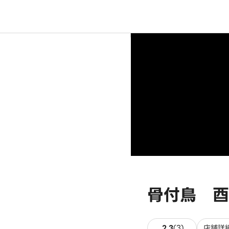
骨付鳥 酉
3件のレビュ
2.3
(
3
)
店舗詳