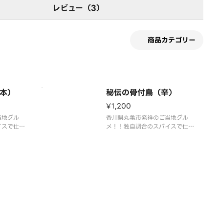
レビュー（3）
商品カテゴリー
本）
秘伝の骨付鳥（辛）
¥1,200
当地グル
香川県丸亀市発祥のご当地グル
イスで仕上
メ！！独自調合のスパイスで仕上
ジューシ
げて外はカリッと中はジューシ
お試し下さ
ー！！当店自慢の骨付き鳥を程良
い辛さで味わえます！！