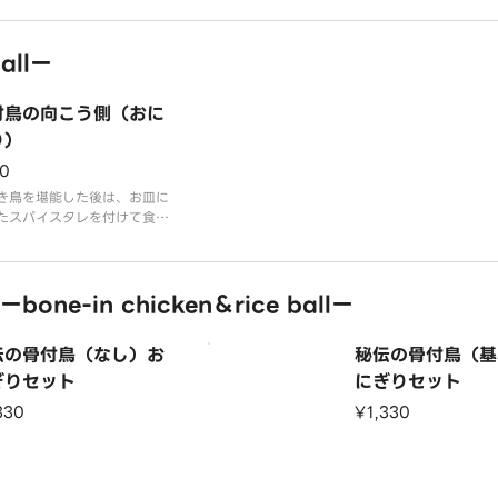
る刺激を是非堪能して下さ
！
allー
付鳥の向こう側（おに
り）
0
き鳥を堪能した後は、お皿に
たスパイスタレを付けて食べ
絶品の〆になります！
ne-in chicken＆rice ballー
伝の骨付鳥（なし）お
秘伝の骨付鳥（基
ぎりセット
にぎりセット
330
¥1,330