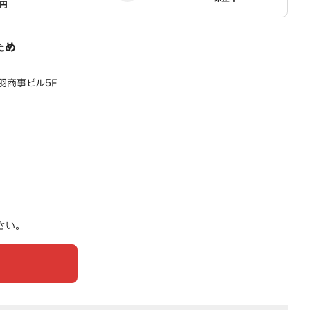
1円
ため
赤羽商事ビル5F
さい。