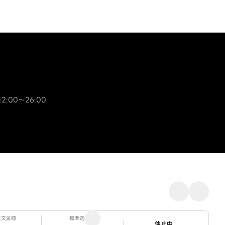
2:00～26:00
注文金額
標準送料
ステータス
休止中