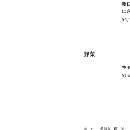
秘
に
¥1,
野菜
キ
¥5
ホーム
骨付鳥 酉一途