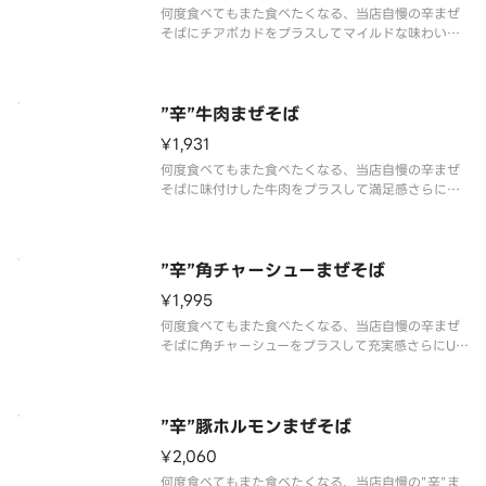
何度食べてもまた食べたくなる、当店自慢の辛まぜ
そばにチアボカドをプラスしてマイルドな味わい
に！ピリ辛鶏ミンチ、温泉卵、ネギ、海苔、あと引
く旨さの特製たれを麺にしっかり絡めてお召し上が
りください。【味変用のお酢＆ミニサイズの追い飯
つき】
”辛”牛肉まぜそば
¥1,931
何度食べてもまた食べたくなる、当店自慢の辛まぜ
そばに味付けした牛肉をプラスして満足感さらにU
P！ピリ辛鶏ミンチ、温泉卵、ネギ、海苔、あと引く
旨さの特製たれを麺にしっかり絡めてお召し上がり
ください。【味変用のお酢＆ミニサイズの追い飯つ
き】
”辛”角チャーシューまぜそば
¥1,995
何度食べてもまた食べたくなる、当店自慢の辛まぜ
そばに角チャーシューをプラスして充実感さらにU
P！ピリ辛鶏ミンチ、温泉卵、ネギ、海苔、あと引く
旨さの特製たれを麺にしっかり絡めてお召し上がり
ください。【味変用のお酢＆ミニサイズの追い飯つ
き】
”辛”豚ホルモンまぜそば
¥2,060
何度食べてもまた食べたくなる、当店自慢の”辛”ま