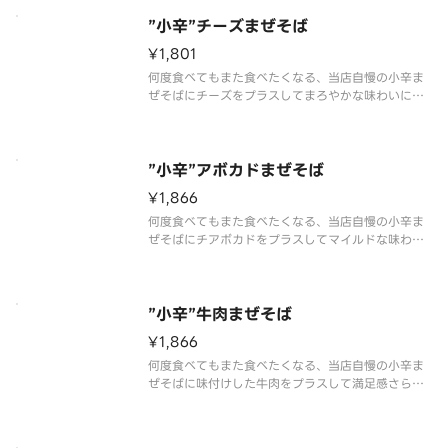
ズの追い飯つき】
”小辛”チーズまぜそば
¥1,801
何度食べてもまた食べたくなる、当店自慢の小辛ま
ぜそばにチーズをプラスしてまろやかな味わいに！
ピリ辛鶏ミンチ、温泉卵、ネギ、海苔、あと引く旨
さの特製たれを麺にしっかり絡めてお召し上がりく
ださい。【味変用のお酢＆ミニサイズの追い飯つ
き】
”小辛”アボカドまぜそば
¥1,866
何度食べてもまた食べたくなる、当店自慢の小辛ま
ぜそばにチアボカドをプラスしてマイルドな味わい
に！ピリ辛鶏ミンチ、温泉卵、ネギ、海苔、あと引
く旨さの特製たれを麺にしっかり絡めてお召し上が
りください。【味変用のお酢＆ミニサイズの追い飯
つき】
”小辛”牛肉まぜそば
¥1,866
何度食べてもまた食べたくなる、当店自慢の小辛ま
ぜそばに味付けした牛肉をプラスして満足感さらに
UP！ピリ辛鶏ミンチ、温泉卵、ネギ、海苔、あと引
く旨さの特製たれを麺にしっかり絡めてお召し上が
りください。【味変用のお酢＆ミニサイズの追い飯