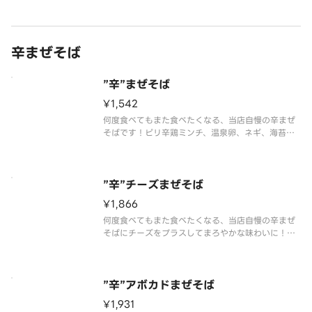
辛まぜそば
”辛”まぜそば
¥1,542
何度食べてもまた食べたくなる、当店自慢の辛まぜ
そばです！ピリ辛鶏ミンチ、温泉卵、ネギ、海苔、
あと引く旨さの特製たれを麺にしっかり絡めてお召
し上がりください。【味変用のお酢＆ミニサイズの
追い飯つき】
”辛”チーズまぜそば
¥1,866
何度食べてもまた食べたくなる、当店自慢の辛まぜ
そばにチーズをプラスしてまろやかな味わいに！ピ
リ辛鶏ミンチ、温泉卵、ネギ、海苔、あと引く旨さ
の特製たれを麺にしっかり絡めてお召し上がりくだ
さい。【味変用のお酢＆ミニサイズの追い飯つき】
”辛”アボカドまぜそば
¥1,931