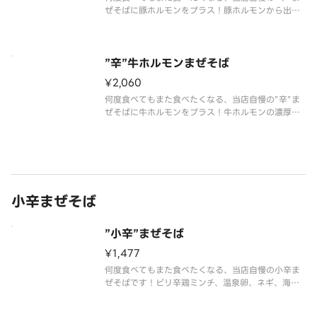
ぜそばに豚ホルモンをプラス！豚ホルモンから出る
脂が合わさり旨味がさらにアップ！ピリ辛鶏ミン
チ、温泉卵、ネギ、海苔、あと引く旨さの特製たれ
を麺にしっかり絡めてお召し上がりください。【味
変用のお酢＆ミニサイズの追い飯
”辛”牛ホルモンまぜそば
¥2,060
何度食べてもまた食べたくなる、当店自慢の”辛”ま
ぜそばに牛ホルモンをプラス！牛ホルモンの濃厚な
コクが加わりさらに病みつきになります。ピリ辛鶏
ミンチ、温泉卵、ネギ、海苔、あと引く旨さの特製
たれを麺にしっかり絡めてお召し上がりください。
【味変用のお酢＆ミニサイズの
小辛まぜそば
”小辛”まぜそば
¥1,477
何度食べてもまた食べたくなる、当店自慢の小辛ま
ぜそばです！ピリ辛鶏ミンチ、温泉卵、ネギ、海
苔、あと引く旨さの特製たれを麺にしっかり絡めて
お召し上がりください。【味変用のお酢＆ミニサイ