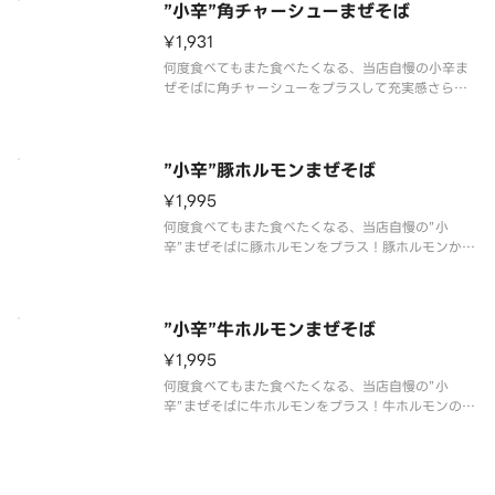
つき】
”小辛”角チャーシューまぜそば
¥1,931
何度食べてもまた食べたくなる、当店自慢の小辛ま
ぜそばに角チャーシューをプラスして充実感さらに
UP！ピリ辛鶏ミンチ、温泉卵、ネギ、海苔、あと引
く旨さの特製たれを麺にしっかり絡めてお召し上が
りください。【味変用のお酢＆ミニサイズの追い飯
つき】
”小辛”豚ホルモンまぜそば
¥1,995
何度食べてもまた食べたくなる、当店自慢の”小
辛”まぜそばに豚ホルモンをプラス！豚ホルモンから
出る脂が合わさり旨味がさらにアップ！ピリ辛鶏ミ
ンチ、温泉卵、ネギ、海苔、あと引く旨さの特製た
れを麺にしっかり絡めてお召し上がりください。
【味変用のお酢＆ミニサイズの追い
”小辛”牛ホルモンまぜそば
¥1,995
何度食べてもまた食べたくなる、当店自慢の”小
辛”まぜそばに牛ホルモンをプラス！牛ホルモンの濃
厚なコクが加わりさらに病みつきになります。ピリ
辛鶏ミンチ、温泉卵、ネギ、海苔、あと引く旨さの
特製たれを麺にしっかり絡めてお召し上がりくださ
い。【味変用のお酢＆ミニサイズ