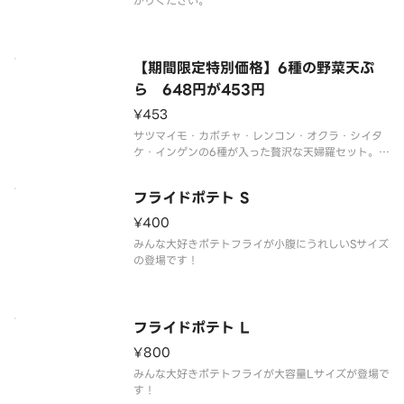
がりください。
【期間限定特別価格】6種の野菜天ぷ
ら 648円が453円
¥453
サツマイモ・カボチャ・レンコン・オクラ・シイタ
ケ・インゲンの6種が入った贅沢な天婦羅セット。
まぜそばや油そばとの相性もバツグン！
フライドポテト S
¥400
みんな大好きポテトフライが小腹にうれしいSサイズ
の登場です！
フライドポテト L
¥800
みんな大好きポテトフライが大容量Lサイズが登場で
す！