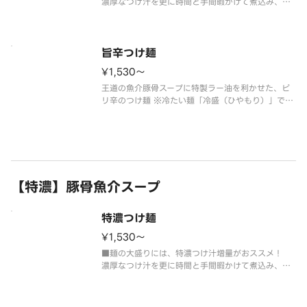
濃厚なつけ汁を更に時間と手間暇かけて煮込み、重
厚を超えたドロドロの『超濃厚スープ』に仕立てま
した。まさに食べるスープ！ 濃厚好きにはたまらな
い、やみつき必至の至高の一杯です。
※冷たい麺「冷盛（ひやもり）」でのご提
旨辛つけ麺
¥1,530〜
王道の魚介豚骨スープに特製ラー油を利かせた、ピ
リ辛のつけ麺 ※冷たい麺「冷盛（ひやもり）」での
ご提供となります。■麺の大盛りには、つけ汁増量
（有料）をおすすめ！
【特濃】豚骨魚介スープ
特濃つけ麺
¥1,530〜
■麺の大盛りには、特濃つけ汁増量がおススメ！
濃厚なつけ汁を更に時間と手間暇かけて煮込み、重
厚を超えたドロドロの『超濃厚スープ』に仕立てま
した。まさに食べるスープ！ 濃厚好きにはたまらな
い、やみつき必至の至高の一杯です。