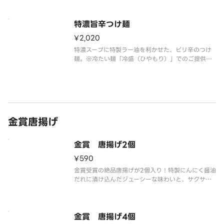
（有料）をおすすめ！
特濃旨辛つけ麺
¥2,020
特濃スープに特製ラー油を利かせた、ピリ辛のつけ
麺。※冷たい麺「冷盛（ひやもり）」でのご提供と
なります。■麺の大盛りには、つけ汁増量（有料）
をおすすめ！
金賞唐揚げ
金賞 唐揚げ2個
¥590
金賞受賞の絶品唐揚げが2個入り！特製にんにく醤油
だれに漬け込んだジューシーな味わいと、サクサク
の食感がたまらない逸品。つけ麺のお供にもどう
ぞ。
金賞 唐揚げ4個