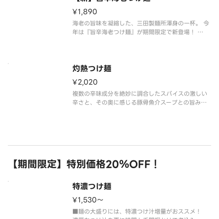
¥1,890
海老の旨味を凝縮した、三田製麺所渾身の一杯。 今
年は『旨辛海老つけ麺』が期間限定で新登場！
海老のエキスや粉末をふんだんに使用した『旨辛海
老つけ麺』は、三田製麺所が自信をもってお届けす
灼熱つけ麺
¥2,020
複数の辛味成分を絶妙に調合したスパイスの激しい
辛さと、その奥に感じる豚骨魚介スープとの旨みの
調和。激辛ながらしっかりとした旨味があり、ちょ
っと刺激が欲しいという方から、コアな激辛好きま
でおすすめ。
【期間限定】特別価格20％OFF！
特濃つけ麺
¥1,530〜
■麺の大盛りには、特濃つけ汁増量がおススメ！