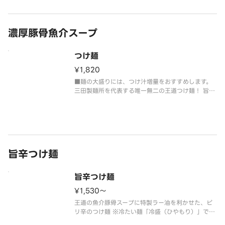
※冷たい麺「冷盛（ひやもり）」でのご提
濃厚豚骨魚介スープ
つけ麺
¥1,820
■麺の大盛りには、つけ汁増量をおすすめします。
三田製麺所を代表する唯一無二の王道つけ麺！ 旨み
を極限まで引き出した『濃厚魚介豚骨スープ』と、
香り高くコシのある特製極太麺が絡み合う、旨さ極
まる自慢の一品です。まずはこの一杯からお試しく
ださい！
※冷たい麺「冷盛
旨辛つけ麺
旨辛つけ麺
¥1,530〜
王道の魚介豚骨スープに特製ラー油を利かせた、ピ
リ辛のつけ麺 ※冷たい麺「冷盛（ひやもり）」での
ご提供となります。■麺の大盛りには、つけ汁増量