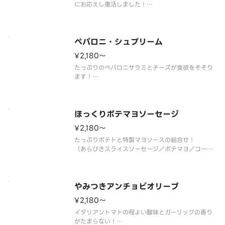
にお応えし復活しました！
（ツナマヨ／オニオン／コーン／ベーコン／トマト
ソース）
ペパロニ・シュプリーム
¥2,180〜
たっぷりのペパロニサラミとチーズが食欲をそそり
ます！
（ペパロニサラミ／トマトソース）
ほっくりポテマヨソーセージ
¥2,180〜
たっぷりポテトと特製マヨソースの組合せ！
（あらびきスライスソーセージ／ポテマヨ／コーン
／ブラックペッパー／パセリ／トマトソース／特製
マヨソース）
やみつきアンチョビオリーブ
¥2,180〜
イタリアントマトの程よい酸味とガーリックの香り
がたまらない！