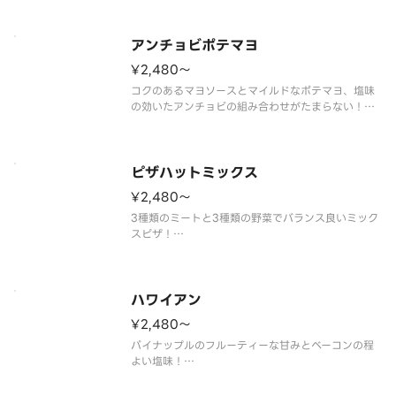
す。
（特製ミートソース／あらびきスライスソーセージ
／クリームチーズ／パルメザンチーズ／パセリ）
アンチョビポテマヨ
¥2,480〜
コクのあるマヨソースとマイルドなポテマヨ、塩味
の効いたアンチョビの組み合わせがたまらない！
（ガーリック／オニオン／ポテマヨ／セミドライチ
ェリートマト／アンチョビ／ブラックオリーブ／特
製マヨソース／パセリ）
ピザハットミックス
¥2,480〜
3種類のミートと3種類の野菜でバランス良いミック
スピザ！
（ペパロニサラミ／ハーブミート／あらびきスライ
スソーセージ／ピーマン／オニオン／マッシュルー
ム／トマトソース）
ハワイアン
¥2,480〜
パイナップルのフルーティーな甘みとベーコンの程
よい塩味！
（パイナップル／ベーコン／コーン／オニオン／ト
マトソース）