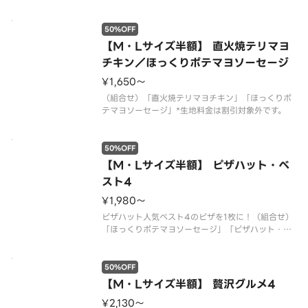
「ペパロニクラシック」「じゃがマヨコーン」「ク
リームチーズベーコン」*生地料金は割引対象外で
50%OFF
す。
【M・Lサイズ半額】 直火焼テリマヨ
チキン／ほっくりポテマヨソーセージ
¥1,650〜
（組合せ）「直火焼テリマヨチキン」「ほっくりポ
テマヨソーセージ」*生地料金は割引対象外です。
50%OFF
【M・Lサイズ半額】 ピザハット・ベ
スト4
¥1,980〜
ピザハット人気ベスト4のピザを1枚に！（組合せ）
「ほっくりポテマヨソーセージ」「ピザハット・マ
ルゲリータ」「特うまプルコギ」「テリマヨチキ
ン」*生地料金は割引対象外です。
50%OFF
【M・Lサイズ半額】 贅沢グルメ4
¥2,130〜