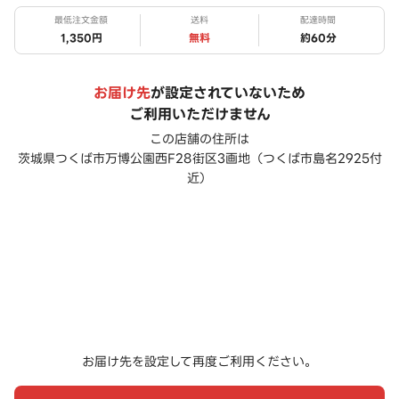
最低注文金額
送料
配達時間
1,350円
無料
約
60
分
お届け先
が設定されていないため
ご利用いただけません
この店舗の住所は
茨城県つくば市万博公園西F28街区3画地（つくば市島名2925付
近）
お届け先を設定して再度ご利用ください。