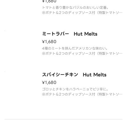
¥1,680
トマトと香り豊かなバジルのおいしい定番。
※ポテト＆2つのディップソース付（特製トマトソー
ス・ハニーマスタードソース）
セミドライチェリートマト・バジルソース・パルメ
ザンチーズ・パセリ
ミートラバー Hut Melts
¥1,680
4種のミートを挟んだアメリカンな味わい。
※ポテト＆2つのディップソース付（特製トマトソー
ス・ハニーマスタードソース）
ペパロニサラミ・スライスソーセージ・ベーコン・
ハーブミート・ブラックペッパー・パルメザンチー
ズ・パセリ
スパイシーチキン Hut Melts
¥1,680
ゴロッとチキンをハラペーニョでピリ辛に。
※ポテト＆2つのディップソース付（特製トマトソー
ス・ハニーマスタードソース）
セミドライチェリートマト・スモークチキン・ハラ
ペーニョ・パルメザンチーズ・パセリ