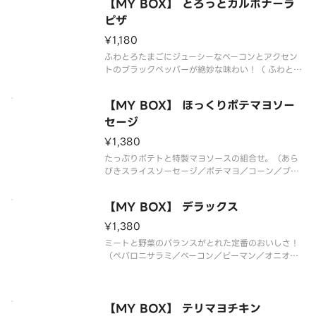
【MY BOX】 とろっとカルボナーラ
ピザ
¥1,180
ふわとろたまごにジューシーなベーコンとアクセン
トのブラックペッパーが絶妙な味わい！（ ふわとろ
たまご／ベーコン／ブラックペッパー／パルメザン
チーズ）*生地限定*追加トッピング・ハーフ＆ハー
【MY BOX】 ほっくりポテマヨソー
フは出来ません
セージ
¥1,380
たっぷりポテトと特製マヨソースの組合せ。（あら
びきスライスソーセージ／ポテマヨ／コーン／ブラ
ックペッパー／パセリ／トマトソース／特製マヨソ
ース）*生地限定*追加トッピング・ハーフ＆ハーフ
【MY BOX】 デラックス
は出来ません
¥1,380
ミートと野菜のバランスがとれた定番のおいしさ！
（ペパロニサラミ／ベーコン／ピーマン／オニオン
／トマトソース）*生地限定*追加トッピング・ハー
フ＆ハーフは出来ません
【MY BOX】 テリマヨチキン