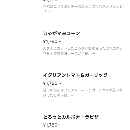
ペパロニサラミとチーズのシンプルなアメリカンピ
ザ！
（ペパロニサラミ／トマトソース）
じゃがマヨコーン
¥1,780〜
大きめにカットしたじゃがいもを使った人気のポテ
マヨと特製マヨソースが主役。
（ポテマヨ／コーン／ブラックペッパー／パセリ／
パルメザンチーズ／特製マヨソース）
イタリアントマト＆ガーリック
¥1,780〜
甘みのあるイタリアントマトとガーリックの風味が
ぴったりの一品。
（イタリアントマト／ガーリック／トマトソース）
とろっとカルボナーラピザ
¥1,780〜