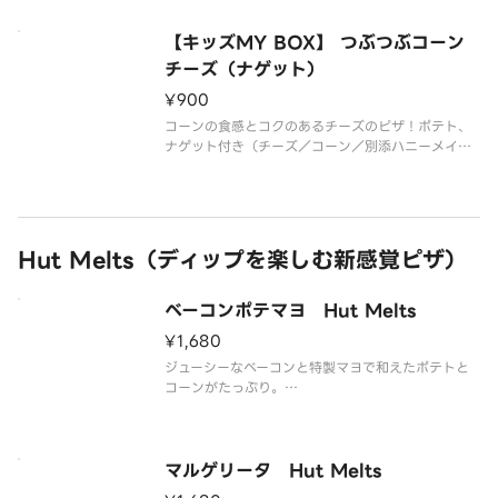
ニーメイプル）*生地限定*追加トッピング・ハーフ
＆ハーフは出来ません
【キッズMY BOX】 つぶつぶコーン
チーズ（ナゲット）
¥900
コーンの食感とコクのあるチーズのピザ！ポテト、
ナゲット付き（チーズ／コーン／別添ハニーメイプ
ル）*生地限定*追加トッピング・ハーフ＆ハーフは
出来ません
Hut Melts（ディップを楽しむ新感覚ピザ）
ベーコンポテマヨ Hut Melts
¥1,680
ジューシーなベーコンと特製マヨで和えたポテトと
コーンがたっぷり。
※ポテト＆2つのディップソース付（特製トマトソー
ス・ハニーマスタードソース）
ポテマヨ・コーン・ベーコン・ブラックペッパー・
特製マヨソース・パルメザンチーズ・パセリ
マルゲリータ Hut Melts