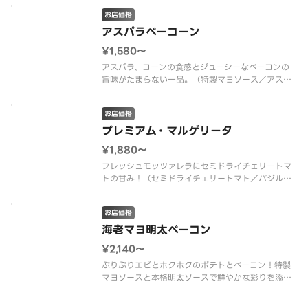
お店価格
アスパラベーコーン
¥1,580〜
アスパラ、コーンの食感とジューシーなベーコンの
旨味がたまらない一品。（特製マヨソース／アスパ
ラ／ベーコン／コーン／トマトソース）
お店価格
プレミアム・マルゲリータ
¥1,880〜
フレッシュモッツァレラにセミドライチェリートマ
トの甘み！（セミドライチェリートマト／バジルソ
ース／フレッシュモッツァレラチーズ／トマトソー
ス）
お店価格
海老マヨ明太ベーコン
¥2,140〜
ぷりぷりエビとホクホクのポテトとベーコン！特製
マヨソースと本格明太ソースで鮮やかな彩りを添え
た和風ピザ！（ポテマヨ／コーン／エビ／ベーコン
／特製マヨソース／明太ソース／パセリ）