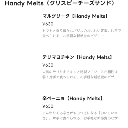
Handy Melts（クリスピーチーズサンド）
マルゲリータ【Handy Melts】
¥630
トマトと香り豊かなバジルのおいしい定番。片手で
食べられる、お手軽な新感覚のピザ！
（セミドライチェリートマト／バジルソース／特製
トマトソース／モッツァレラチーズ）
テリマヨチキン【Handy Melts】
¥630
人気のテリヤキチキンと特製マヨソースが相性抜
群！片手で食べられる、お手軽な新感覚のピザ！
（テリヤキチキン／コーン／特製マヨソース／モッ
ツァレラチーズ）
辛ペーニョ【Handy Melts】
¥630
じんわりくる辛さがやみつきになる「おいしい辛
さ」。片手で食べられる、お手軽な新感覚のピザ！
（ハラペーニョ／あらびきスライスソーセージ／グ