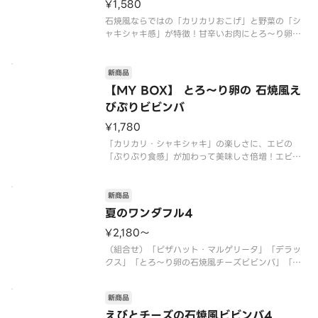
¥1,580
石焼風ならではの「カリカリおこげ」と野菜の「シ
ャキシャキ感」が特徴！甘辛いお肉にとろ～り卵と
チーズが絡み合う、家族みんなで楽しめる一枚！
（ガーリック／ニラ／豚ロース／にんじん／たけの
こ／ごはん／卵黄風ソース／【別添】きざみ海苔／
新商品
【別添】旨辛コチュジャンソース
【MY BOX】 とろ～り卵の 石焼風え
びぷりビビンバ
¥1,780
「カリカリ・シャキシャキ」の楽しさに、エビの
「ぷりぷり食感」が加わって美味しさ倍増！エビと
お肉、卵とチーズが絶妙に絡み合う、家族みんなで
楽しめる贅沢な一枚です！
（ガーリック／ニラ／豚ロース／にんじん／たけの
新商品
こ／エビ／ごはん／卵黄風ソース／【別添】きざみ
夏のワンダフル4
海苔／
¥2,180〜
（組合せ）「ピザハット・マルゲリータ」「デラッ
クス」「とろ～り卵の石焼風チーズビビンバ」「じ
ゃがマヨコーン」
*【別添】きざみ海苔・コチュジャンソース
新商品
*ごはんは国産米を使用しています
えびとチーズの石焼風ビビンバ4