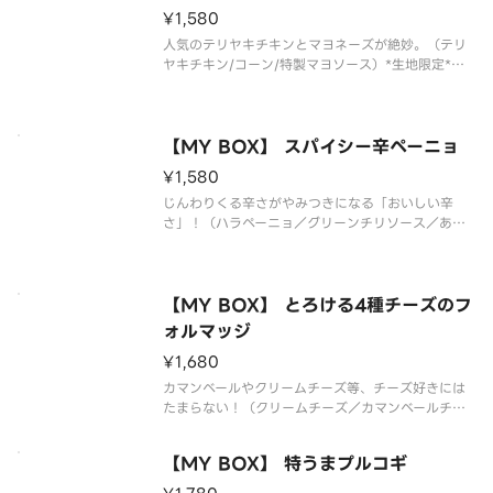
¥1,580
人気のテリヤキチキンとマヨネーズが絶妙。（テリ
ヤキチキン/コーン/特製マヨソース）*生地限定*追
加トッピング・ハーフ＆ハーフは出来ません
【MY BOX】 スパイシー辛ペーニョ
¥1,580
じんわりくる辛さがやみつきになる「おいしい辛
さ」！（ハラペーニョ／グリーンチリソース／あら
びきスライスソーセージ／オニオン／セミドライチ
ェリートマト／パルメザンチーズ／特製ミートソー
ス）*生地限定*追加トッピング・ハーフ＆ハーフは
出来ません
【MY BOX】 とろける4種チーズのフ
ォルマッジ
¥1,680
カマンベールやクリームチーズ等、チーズ好きには
たまらない！（クリームチーズ／カマンベールチー
ズ／フレッシュモッツァレラチーズ／パルメザンチ
ーズ／ブラックペッパー／【別添】ハニーメイプ
【MY BOX】 特うまプルコギ
ル）*生地限定*追加トッピング・ハーフ＆ハーフは
出来ません