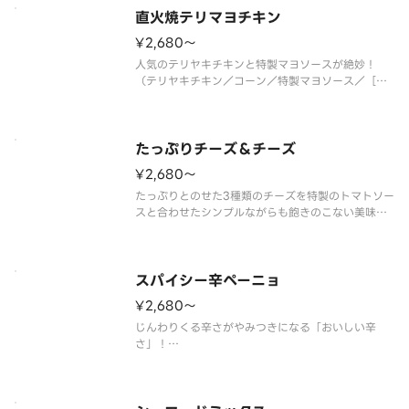
直火焼テリマヨチキン
¥2,680〜
人気のテリヤキチキンと特製マヨソースが絶妙！
（テリヤキチキン／コーン／特製マヨソース／［別
添］きざみ海苔）
たっぷりチーズ＆チーズ
¥2,680〜
たっぷりとのせた3種類のチーズを特製のトマトソー
スと合わせたシンプルながらも飽きのこない美味し
さ！
（モッツァレラチーズ／ゴーダチーズ／パルメザン
チーズ／トマトソース）
スパイシー辛ペーニョ
¥2,680〜
じんわりくる辛さがやみつきになる「おいしい辛
さ」！
（ハラペーニョ／グリーンチリソース／あらびきス
ライスソーセージ／オニオン／セミドライチェリー
トマト／パルメザンチーズ／特製ミートソース）