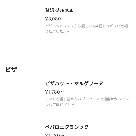
贅沢グルメ4
¥3,080
ピザハットファンから愛される4種トッピングを組
合せました。
（組合せ）「プレミアム・マルゲリータ」「とろけ
る4種チーズのフォルマッジ」「海老マヨ明太ベー
コン」「特うまプルコギ」
※ハニーメイプル付
ピザ
ピザハット・マルゲリータ
¥1,780〜
トマトと香り豊かなバジルソースの組合せがシンプ
ルな定番ピザ！
（イタリアントマト／バジルソース／トマトソー
ス）
ペパロニクラシック
¥1,780〜