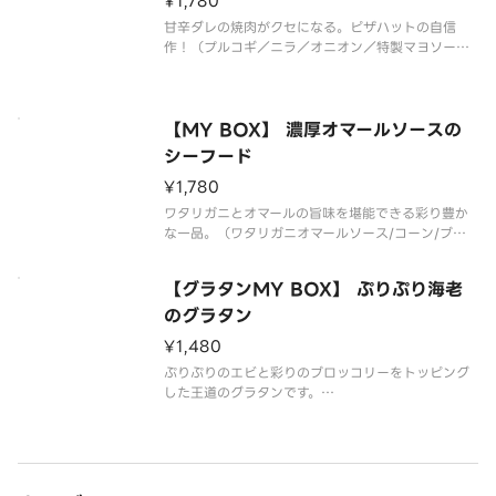
¥1,780
甘辛ダレの焼肉がクセになる。ピザハットの自信
作！（プルコギ／ニラ／オニオン／特製マヨソー
ス）*生地限定*追加トッピング・ハーフ＆ハーフは
出来ません
【MY BOX】 濃厚オマールソースの
シーフード
¥1,780
ワタリガニとオマールの旨味を堪能できる彩り豊か
な一品。（ワタリガニオマールソース/コーン/ブロ
ッコリー/イカ/エビ）*生地限定*追加トッピング・
ハーフ＆ハーフは出来ません
【グラタンMY BOX】 ぷりぷり海老
のグラタン
¥1,480
ぷりぷりのエビと彩りのブロッコリーをトッピング
した王道のグラタンです。
【組合せ】【ぷりぷり海老のグラタン】＋【ポテ
ト】＋【ハニーフォカッチャ】
*ハニーメイプルシロップ、木製フォーク付。