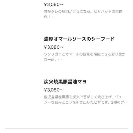
¥3,080〜
甘辛ダレの焼肉がクセになる。ピザハットの自信
作！
（プルコギ／ニラ／オニオン／特製マヨソース／
［別添］コチュジャンソース）
濃厚オマールソースのシーフード
¥3,080〜
ワタリガニとオマールの旨味を堪能できる彩り豊か
な一品。
（ワタリガニオマールソース/コーン/ブロッコリー/
イカ/エビ）
炭火焼黒豚醤油マヨ
¥3,080〜
鹿児島県産黒豚を炭火で香ばしく焼き上げ、ジュー
シーな旨みとコクを引き出したピザです。2種のブレ
ンドした醤油をベースに、ごま油、にんにく、鹿児
島県産黒糖を使用し、コクと深みのある甘さに仕立
てました。
（ガーリック／ピーマン／鹿児島県産炭火焼黒豚／
特製マヨソース／