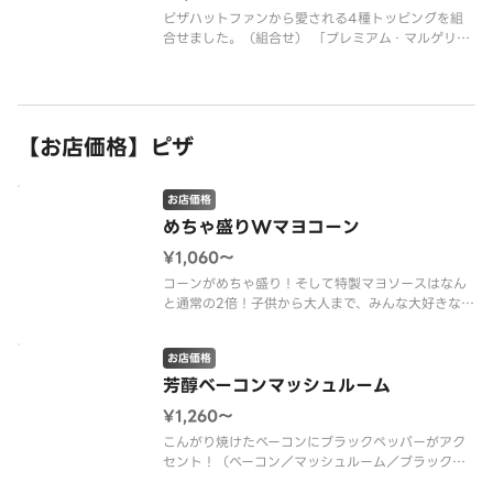
ピザハットファンから愛される4種トッピングを組
合せました。（組合せ） 「プレミアム・マルゲリー
タ」「とろける4種チーズのフォルマッジ」「海老
マヨ明太ベーコン」「特うまプルコギ」*ハニーメイ
プル付
【お店価格】ピザ
お店価格
めちゃ盛りWマヨコーン
¥1,060〜
コーンがめちゃ盛り！そして特製マヨソースはなん
と通常の2倍！子供から大人まで、みんな大好きなピ
ザです！（コーン／特製マヨソース／パセリ）
お店価格
芳醇ベーコンマッシュルーム
¥1,260〜
こんがり焼けたベーコンにブラックペッパーがアク
セント！（ベーコン／マッシュルーム／ブラックペ
ッパー／トマトソース）