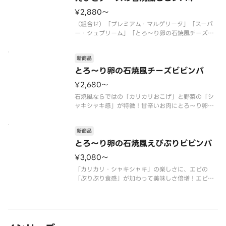
¥2,880〜
（組合せ）「プレミアム・マルゲリータ」「スーパ
ー・シュプリーム」「とろ～り卵の石焼風チーズビ
ビンバ」「とろ～り卵の石焼風えびぷりビビンバ」
*【別添】きざみ海苔・コチュジャンソース
新商品
*ごはんは国産米を使用しています
とろ～り卵の石焼風チーズビビンバ
¥2,680〜
石焼風ならではの「カリカリおこげ」と野菜の「シ
ャキシャキ感」が特徴！甘辛いお肉にとろ～り卵と
チーズが絡み合う、家族みんなで楽しめる一枚で
す！
新商品
（ガーリック／ニラ／豚ロース／にんじん／たけの
こ／ごはん／卵黄風ソース／【別添】きざみ海苔／
とろ～り卵の石焼風えびぷりビビンバ
【別添】旨辛コチュジャンソ
¥3,080〜
「カリカリ・シャキシャキ」の楽しさに、エビの
「ぷりぷり食感」が加わって美味しさ倍増！エビと
お肉、卵とチーズが絶妙に絡み合う、家族みんなで
楽しめる贅沢な一枚です！
（ガーリック／ニラ／豚ロース／にんじん／たけの
こ／エビ／ごはん／卵黄風ソース／【別添】きざみ
海苔／