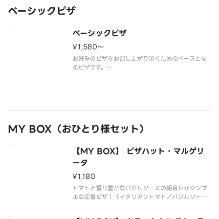
ベーシックピザ
ベーシックピザ
¥1,580〜
お好みのピザをお召し上がり頂くためのベースとな
るピザです。
（チーズ／トマトソース）
MY BOX（おひとり様セット）
【MY BOX】 ピザハット・マルゲリ
ータ
¥1,180
トマトと香り豊かなバジルソースの組合せがシンプ
ルな定番ピザ！（イタリアントマト／バジルソース
／トマトソース）*生地限定*追加トッピング・ハー
フ＆ハーフは出来ません