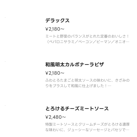
（アンチョビ／ブラックオリーブ／ガーリック／イ
タリアントマト／トマトソース）
デラックス
¥2,180〜
ミートと野菜のバランスがとれた定番のおいしさ！
（ペパロニサラミ／ベーコン／ピーマン／オニオン
／トマトソース）
和風明太カルボナーラピザ
¥2,180〜
ふわとろたまごと明太ソースの味わいに、きざみの
りをプラスして和風に仕上げました！
（ふわとろたまご／ベーコン／ブラックペッパー／
明太ソース／パルメザンチーズ／［別添］きざみ海
苔）
とろけるチーズミートソース
¥2,480〜
特製ミートソースとクリームチーズがとろける濃厚
な味わいに、ジューシーなソーセージとパセリで彩
りも豊かに。一度食べたら止まらない美味しさで