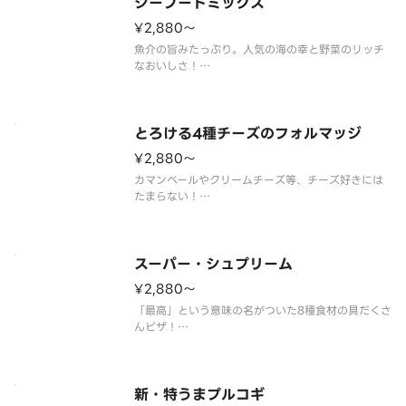
シーフードミックス
¥2,880〜
魚介の旨みたっぷり。人気の海の幸と野菜のリッチ
なおいしさ！
（エビ／イカ／ツナマヨ／ブロッコリー／オニオン
／トマトソース）
とろける4種チーズのフォルマッジ
¥2,880〜
カマンベールやクリームチーズ等、チーズ好きには
たまらない！
（クリームチーズ／カマンベールチーズ／フレッシ
ュモッツァレラチーズ／パルメザンチーズ／ブラッ
クペッパー／［別添］ハニーメープル）
スーパー・シュプリーム
¥2,880〜
「最高」という意味の名がついた8種食材の具だくさ
んピザ！
（ベーコン／ペパロニサラミ／ハーブミート／あら
びきスライスソーセージ／マッシュルーム／ピーマ
ン／オニオン／ブラックオリーブ／トマトソース）
新・特うまプルコギ