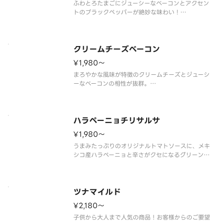
ふわとろたまごにジューシーなベーコンとアクセン
トのブラックペッパーが絶妙な味わい！
（ふわとろたまご／ベーコン／ブラックペッパー／
パルメザンチーズ）
クリームチーズベーコン
¥1,980〜
まろやかな風味が特徴のクリームチーズとジューシ
ーなベーコンの相性が抜群。
（ベーコン／クリームチーズ／パセリ／トマトソー
ス）
ハラペーニョチリサルサ
¥1,980〜
うまみたっぷりのオリジナルトマトソースに、メキ
シコ産ハラペーニョと辛さがクセになるグリーンチ
リソースの組み合わせ！
（イタリアントマト／オニオン／ハラペーニョ／グ
リーンチリソース／トマトソース）
ツナマイルド
¥2,180〜
子供から大人まで人気の商品！お客様からのご要望