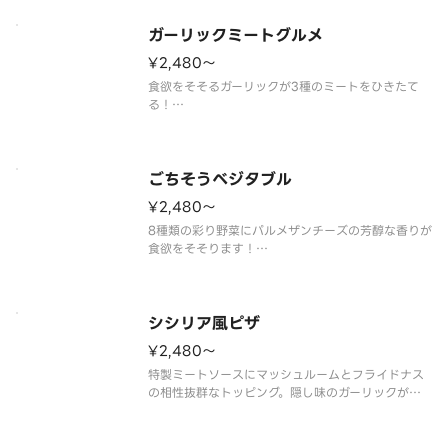
ガーリックミートグルメ
¥2,480〜
食欲をそそるガーリックが3種のミートをひきたて
る！
（ガーリック／ペパロニサラミ／ハーブミート／あ
らびきスライスソーセージ／ブラックペッパー／ト
マトソース）
ごちそうベジタブル
¥2,480〜
8種類の彩り野菜にパルメザンチーズの芳醇な香りが
食欲をそそります！
（オニオン／ピーマン／マッシュルーム／コーン／
セミドライチェリートマト／アスパラ／ブラックオ
リーブ／ガーリック／パルメザンチーズ／トマトソ
ース）
シシリア風ピザ
¥2,480〜
特製ミートソースにマッシュルームとフライドナス
の相性抜群なトッピング。隠し味のガーリックが食
欲をそそります！
（ナス／マッシュルーム／ガーリック／パセリ／特
製ミートソース）