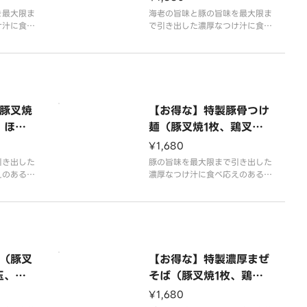
焼海苔3枚、ほうれん
を最大限ま
海老の旨味と豚の旨味を最大限ま
け汁に食べ
草、薬味葱、干し海老）
で引き出した濃厚なつけ汁に食べ
太麺を合わ
応えのあるコシが強い太麺を合わ
はコクの中
せました。奥深い旨味はコクの中
感じられる
に豚本来の甘みまでも感じられる
二の味わい
ほどの後を引く唯一無二の味わい
、トッピン
です。こだわり抜いた、トッピン
も合わせて
グ類やサイドメニューも合わせて
豚叉焼
【お得な】特製豚骨つけ
是非お楽しみ下さい。
、ほう
麺（豚叉焼1枚、鶏叉焼1
枚、和だし味玉、焼海苔
¥1,680
3枚、ほうれん草、薬味
引き出した
豚の旨味を最大限まで引き出した
えのあるコ
葱）
濃厚なつけ汁に食べ応えのあるコ
ました。奥
シが強い太麺を合わせました。奥
豚本来の甘
深い旨味はコクの中に豚本来の甘
どの後を引
みまでも感じられるほどの後を引
す。こだわ
く唯一無二の味わいです。こだわ
類やサイド
り抜いた、トッピング類やサイド
非お楽しみ
メニューも合わせて是非お楽しみ
（豚叉
【お得な】特製濃厚まぜ
下さい。
玉、ほ
そば（豚叉焼1枚、鶏叉
、白ゴ
焼1枚、和だし味玉、焼
¥1,680