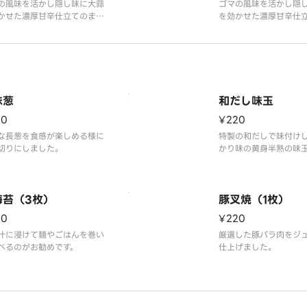
マ）
の風味を活かし隠し味に大蒜
ゴマの風味を活かし隠
かせた濃厚甘辛仕立てのまぜ
を効かせた濃厚甘辛仕
にモッチリ太麺を絡めて食べ
ダレにモッチリ太麺を
ぜそばは、スタッフから美味
るまぜそばは、スタッ
ぎると評判の賄いメニューか
しすぎると評判の賄い
まれた期間限定商品です。ど
ら生まれた期間限定商
りの底のまぜダレと麺をよく
んぶりの底のまぜダレ
てお召上がり下さい。※写真
混ぜてお召上がり下さ
味葱
和だし味玉
ッピングは特製で
のトッピングは特製で
20
¥220
な長葱を食感が楽しめる様に
特製の和だしで味付け
切りにしました。
かり味の黄身半熟の味
海苔（3枚）
豚叉焼（1枚）
20
¥220
汁に浸けて麺やごはんを巻い
厳選した豚バラ肉をジ
べるのがお勧めです。
仕上げました。