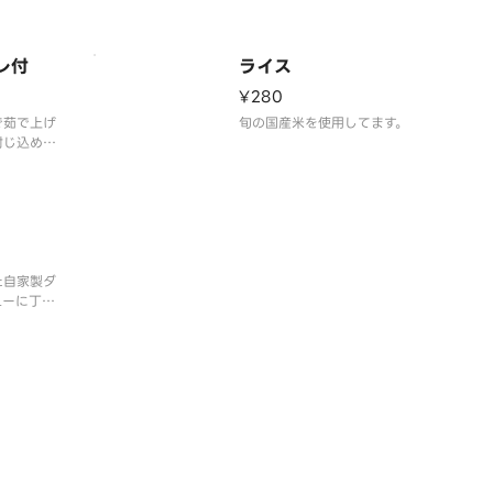
レ付
ライス
¥280
で茹で上げ
旬の国産米を使用してます。
封じ込めま
た自家製ダ
ューに丁度