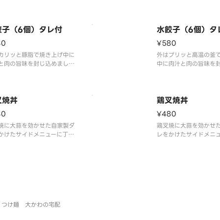
餃子（6個）タレ付
水餃子（6個）タ
80
¥580
カリッと豚脂で焼き上げ中に
外はプリッと高温の釜
と肉の旨味を封じ込めまし
中に肉汁と肉の旨味を
した。
叉焼丼
鶏叉焼丼
80
¥480
焼に大蒜を効かせた自家製ダ
鶏叉焼に大蒜を効かせ
かけたサイドメニューに丁度
レをかけたサイドメニ
ミニ丼です。
良いミニ丼です。
つけ麺 大かわの宅配