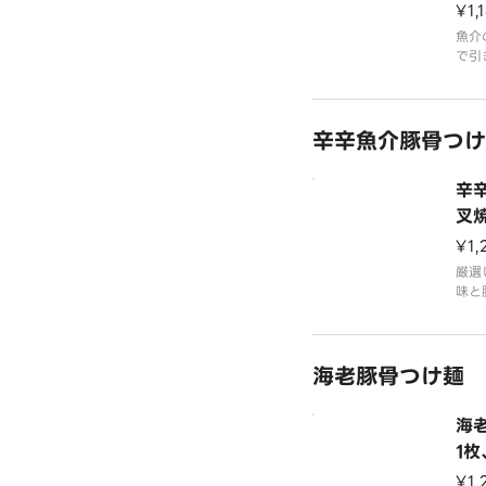
葱
¥1,
魚介
で引
応え
せま
に豚
辛辛魚介豚骨つけ
ほど
です
グ類
辛
是非
叉
薬
¥1,
厳選
味と
した
るコ
た。
海老豚骨つけ麺
来の
後を
こだ
海
サイ
1
葱
¥1,