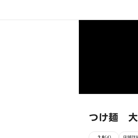
つけ麺 大
4件のレビュ
2.8
(
4
)
店舗詳