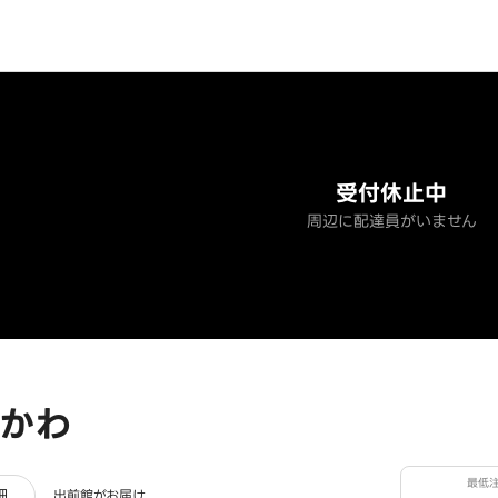
受付休止中
周辺に配達員がいません
かわ
最低
ー
細
出前館がお届け