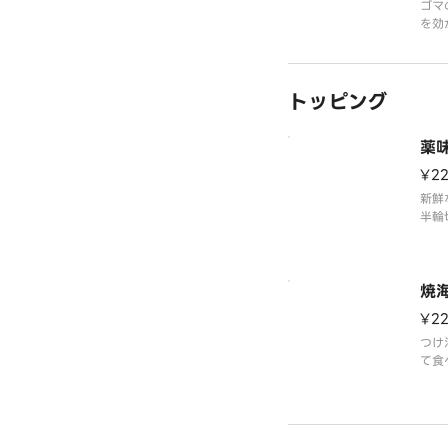
ゴマ
を効
ダレ
るま
しす
トッピング
ら生
んぶ
混ぜ
薬
のト
¥2
新鮮
半輪
焼
¥2
つけ
て食