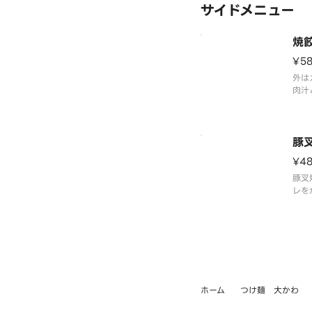
サイドメニュー
焼
¥5
外は
肉汁
た。
豚
¥4
豚叉
レを
良い
ホーム
つけ麺 大かわ