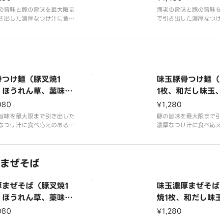
し海老）
の旨味と豚の旨味を最大限ま
海老の旨味と豚の旨味
き出した濃厚なつけ汁に食べ
で引き出した濃厚なつ
のあるコシが強い太麺を合わ
応えのあるコシが強い
した。奥深い旨味はコクの中
せました。奥深い旨味
本来の甘みまでも感じられる
に豚本来の甘みまでも
の後を引く唯一無二の味わい
ほどの後を引く唯一無
。こだわり抜いた、トッピン
です。こだわり抜いた
やサイドメニューも合わせて
グ類やサイドメニュー
骨つけ麺（豚叉焼1
味玉豚骨つけ麺（
お楽しみ下さい。
是非お楽しみ下さい。
、ほうれん草、薬味
1枚、和だし味玉
）
れん草、薬味葱）
080
¥1,280
旨味を最大限まで引き出した
豚の旨味を最大限まで
なつけ汁に食べ応えのあるコ
濃厚なつけ汁に食べ応
強い太麺を合わせました。奥
シが強い太麺を合わせ
旨味はコクの中に豚本来の甘
深い旨味はコクの中に
でも感じられるほどの後を引
みまでも感じられるほ
まぜそば
一無二の味わいです。こだわ
く唯一無二の味わいで
いた、トッピング類やサイド
り抜いた、トッピング
ューも合わせて是非お楽しみ
メニューも合わせて是
厚まぜそば（豚叉焼1
味玉濃厚まぜそば
い。※写真のトッ
下さい。※写真のトッ
、ほうれん草、薬味
焼1枚、和だし味
、白ゴマ）
うれん草、薬味葱
080
¥1,280