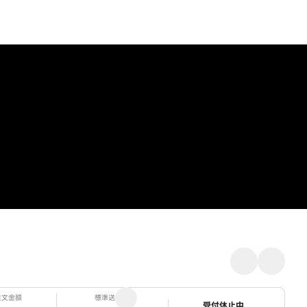
注文金額
標準送料
ステータス
受付休止中