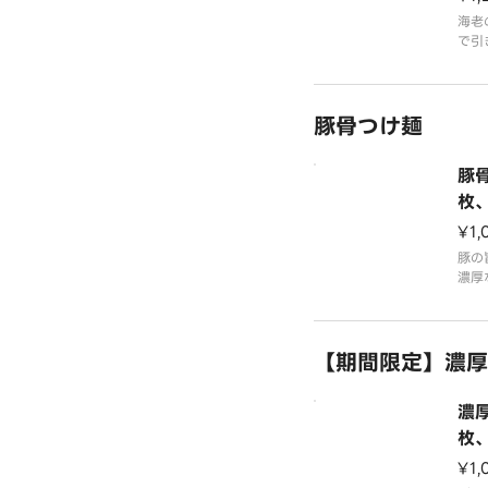
海老
で引
応え
せま
に豚
豚骨つけ麺
ほど
です
グ類
豚
是非
枚
葱
¥1,
豚の
濃厚
シが
深い
みま
【期間限定】濃厚
く唯
り抜
メニ
濃
下さ
枚
葱
¥1,