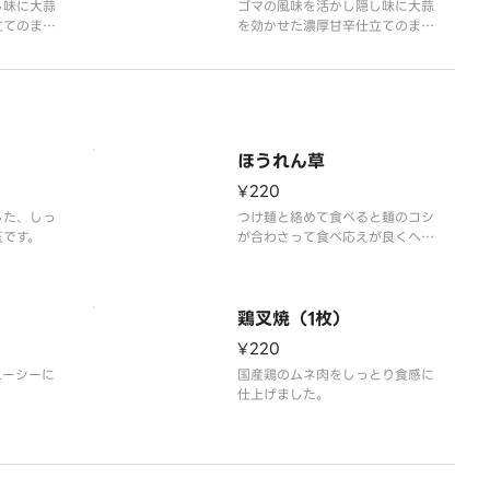
海苔3枚、ほうれん草、
し味に大蒜
ゴマの風味を活かし隠し味に大蒜
立てのまぜ
薬味葱、白ゴマ）
を効かせた濃厚甘辛仕立てのまぜ
絡めて食べ
ダレにモッチリ太麺を絡めて食べ
フから美味
るまぜそばは、スタッフから美味
メニューか
しすぎると評判の賄いメニューか
品です。ど
ら生まれた期間限定商品です。ど
と麺をよく
んぶりの底のまぜダレと麺をよく
い。※写真
混ぜてお召上がり下さい。
ほうれん草
¥220
した、しっ
つけ麺と絡めて食べると麺のコシ
玉です。
が合わさって食べ応えが良くヘル
シーです。
鶏叉焼（1枚）
¥220
ューシーに
国産鶏のムネ肉をしっとり食感に
仕上げました。