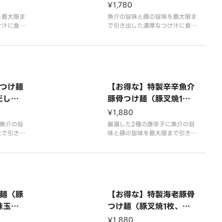
葱、魚
叉焼1枚、和だし味玉、
¥1,780
焼海苔3枚、ほうれん
を最大限ま
魚介の旨味と豚の旨味を最大限ま
け汁に食べ
草、薬味葱、魚粉）
で引き出した濃厚なつけ汁に食べ
太麺を合わ
応えのあるコシが強い太麺を合わ
はコクの中
せました。奥深い旨味はコクの中
感じられる
に豚本来の甘みまでも感じられる
二の味わい
ほどの後を引く唯一無二の味わい
、トッピン
です。こだわり抜いた、トッピン
も合わせて
グ類やサイドメニューも合わせて
つけ麺
【お得な】特製辛辛魚介
是非お楽しみ下さい。
だし味
豚骨つけ麺（豚叉焼1
薬味
枚、鶏叉焼1枚、和だし
¥1,880
味玉、焼海苔3枚、ほう
魚介の旨
厳選した2種の唐辛子に魚介の旨
まで引き出
れん草、薬味葱、粉唐辛
味と豚の旨味を最大限まで引き出
べ応えのあ
した濃厚なつけ汁に食べ応えのあ
子）
わせまし
るコシが強い太麺を合わせまし
の中に豚本
た。奥深い旨味はコクの中に豚本
れるほどの
来の甘みまでも感じられるほどの
わいです。
後を引く唯一無二の味わいです。
ピング類や
こだわり抜いた、トッピング類や
麺（豚
【お得な】特製海老豚骨
せ
サイドメニューも合わせ
味玉、
つけ麺（豚叉焼1枚、鶏
葱、干
叉焼1枚、和だし味玉、
¥1,880