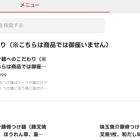
メニュー
り（※こちらは商品では御座いません）
け麺へのこだわり（※
ちらは商品では御座い
せん）
999
のつけ麺はスープや麺だけで
くつけ麺に合う様に味付けし
ッピング類やサイドメニュー
こだわりを持って作っており
。豚の旨味を最大限まで引き
た濃厚なつけ汁に食べ応えの
コシが強い太麺を合わせまし
奥深い旨味はコクの中に豚本
介豚骨つけ麺（豚叉焼
味玉魚介豚骨つけ
甘みまでも感じら
枚、ほうれん草、薬味
叉焼1枚、和だし