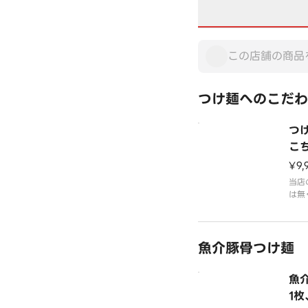
つけ麺へのこだわ
つ
こ
ま
¥9,
当店
は無
たト
にも
ます
魚介豚骨つけ麺
出し
ある
た。
魚
来の
1