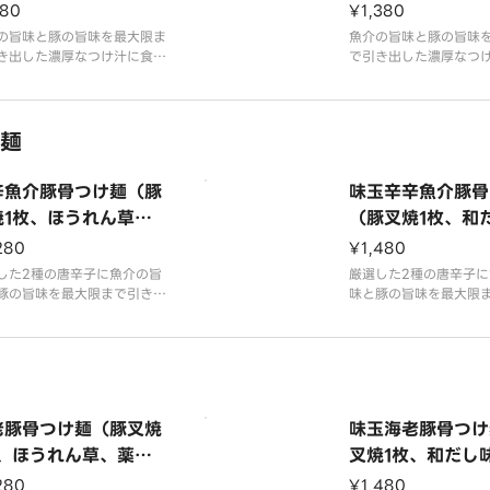
、魚粉）
ほうれん草、薬味
180
¥1,380
粉）
の旨味と豚の旨味を最大限ま
魚介の旨味と豚の旨味
き出した濃厚なつけ汁に食べ
で引き出した濃厚なつ
のあるコシが強い太麺を合わ
応えのあるコシが強い
した。奥深い旨味はコクの中
せました。奥深い旨味
本来の甘みまでも感じられる
に豚本来の甘みまでも
麺
の後を引く唯一無二の味わい
ほどの後を引く唯一無
。こだわり抜いた、トッピン
です。こだわり抜いた
やサイドメニューも合わせて
グ類やサイドメニュー
辛魚介豚骨つけ麺（豚
味玉辛辛魚介豚骨
お楽しみ下さい。
是非お楽しみ下さい。
焼1枚、ほうれん草、
（豚叉焼1枚、和
味葱、粉唐辛子）
玉、ほうれん草、
280
¥1,480
葱、粉唐辛子）
した2種の唐辛子に魚介の旨
厳選した2種の唐辛子に
豚の旨味を最大限まで引き出
味と豚の旨味を最大限
濃厚なつけ汁に食べ応えのあ
した濃厚なつけ汁に食
シが強い太麺を合わせまし
るコシが強い太麺を合
奥深い旨味はコクの中に豚本
た。奥深い旨味はコク
甘みまでも感じられるほどの
来の甘みまでも感じら
引く唯一無二の味わいです。
後を引く唯一無二の味
わり抜いた、トッピング類や
こだわり抜いた、トッ
老豚骨つけ麺（豚叉焼
味玉海老豚骨つけ
ドメニューも合わせ
サイドメニューも合わ
枚、ほうれん草、薬味
叉焼1枚、和だし
、干し海老）
ほうれん草、薬味
280
¥1,480